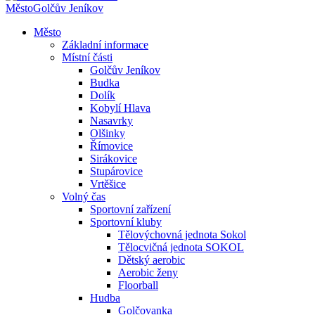
Město
Golčův Jeníkov
Město
Základní informace
Místní části
Golčův Jeníkov
Budka
Dolík
Kobylí Hlava
Nasavrky
Olšinky
Římovice
Sirákovice
Stupárovice
Vrtěšice
Volný čas
Sportovní zařízení
Sportovní kluby
Tělovýchovná jednota Sokol
Tělocvičná jednota SOKOL
Dětský aerobic
Aerobic ženy
Floorball
Hudba
Golčovanka