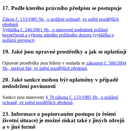
17. Podle kterého právního předpisu se postupuje
Zákon č. 133/1985 Sb., o požární ochraně, ve znění pozdějších
předpisů
Vyhláška č. 246/2001 Sb., o stanovení podmínek požární
bezpečnosti a výkonu státního požárního dozoru (vyhláška o
požární prevenci)
19. Jaké jsou opravné prostředky a jak se uplatňují
Opravné prostředky jsou řešeny v souladu se
zákonem č. 500/2004
Sb., správní řád, ve znění pozdějších předpisů
.
20. Jaké sankce mohou být uplatněny v případě
nedodržení povinností
Sankce jsou stanoveny
§ 78 zákona č. 133/1985 Sb., o požární
ochraně, ve znění pozdějších předpisů
.
23. Informace o popisovaném postupu (o řešení
životní situace) je možné získat také z jiných zdrojů
a v jiné formě