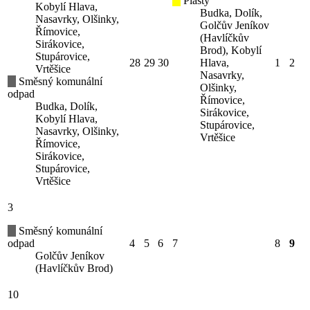
Plasty
Kobylí Hlava,
Budka, Dolík,
Nasavrky, Olšinky,
Golčův Jeníkov
Římovice,
(Havlíčkův
Sirákovice,
Brod), Kobylí
Stupárovice,
28
29
30
Hlava,
1
2
Vrtěšice
Nasavrky,
Směsný komunální
Olšinky,
odpad
Římovice,
Budka, Dolík,
Sirákovice,
Kobylí Hlava,
Stupárovice,
Nasavrky, Olšinky,
Vrtěšice
Římovice,
Sirákovice,
Stupárovice,
Vrtěšice
3
Směsný komunální
odpad
4
5
6
7
8
9
Golčův Jeníkov
(Havlíčkův Brod)
10