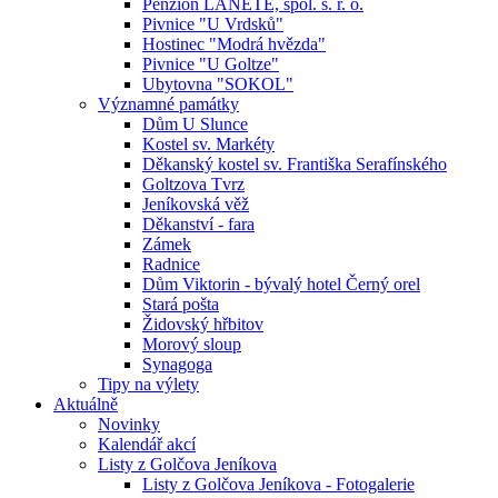
Penzion LANETE, spol. s. r. o.
Pivnice "U Vrdsků"
Hostinec "Modrá hvězda"
Pivnice "U Goltze"
Ubytovna "SOKOL"
Významné památky
Dům U Slunce
Kostel sv. Markéty
Děkanský kostel sv. Františka Serafínského
Goltzova Tvrz
Jeníkovská věž
Děkanství - fara
Zámek
Radnice
Dům Viktorin - bývalý hotel Černý orel
Stará pošta
Židovský hřbitov
Morový sloup
Synagoga
Tipy na výlety
Aktuálně
Novinky
Kalendář akcí
Listy z Golčova Jeníkova
Listy z Golčova Jeníkova - Fotogalerie