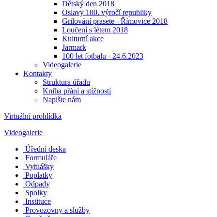
Dětský den 2018
Oslavy 100. výročí republiky
Grilování prasete - Římovice 2018
Loučení s létem 2018
Kulturní akce
Jarmark
100 let fotbalu - 24.6.2023
Videogalerie
Kontakty
Struktura úřadu
Kniha přání a stížností
Napište nám
Virtuální prohlídka
Videogalerie
Úřední deska
Formuláře
Vyhlášky
Poplatky
Odpady
Spolky
Instituce
Provozovny a služby