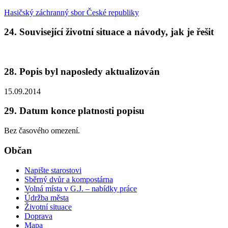
Hasičský záchranný sbor České republiky
24. Související životní situace a návody, jak je řešit
28. Popis byl naposledy aktualizován
15.09.2014
29. Datum konce platnosti popisu
Bez časového omezení.
Občan
Napište starostovi
Sběrný dvůr a kompostárna
Volná místa v G.J. – nabídky práce
Údržba města
Životní situace
Doprava
Mapa