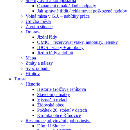
Sběrný dvůr a kompostárna
Oznámení o nakládání s odpady
Jak správně třídit ⁄ reklamovat poškozené nádoby
Volná místa v G.J. – nabídky práce
Údržba města
Životní situace
Doprava
Jízdní řády
OMIO - rezervovat vlaky, autobusy, letenky
IDOS - vlaky + autobusy
Jízdní řády autobuů
Mapa
Ztráty a nálezy
Svoz odpadu
Hřbitov
Turista
Historie
Historie Golčova Jeníkova
Stavební památky
Význační rodáci
Židovská obec
Počátek 20. století v datech
Kronika obce Římovice
Restaurace, ubytování, pohostinství
Dům U Slunce