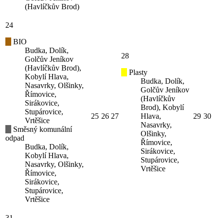
(Havlíčkův Brod)
24
BIO
Budka, Dolík,
28
Golčův Jeníkov
(Havlíčkův Brod),
Plasty
Kobylí Hlava,
Budka, Dolík,
Nasavrky, Olšinky,
Golčův Jeníkov
Římovice,
(Havlíčkův
Sirákovice,
Brod), Kobylí
Stupárovice,
25
26
27
Hlava,
29
30
Vrtěšice
Nasavrky,
Směsný komunální
Olšinky,
odpad
Římovice,
Budka, Dolík,
Sirákovice,
Kobylí Hlava,
Stupárovice,
Nasavrky, Olšinky,
Vrtěšice
Římovice,
Sirákovice,
Stupárovice,
Vrtěšice
31