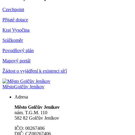
Czechpoint
Přijaté dotace
Kraj Vysočina
Srážkoměr
Povodňový plán
Mapový portál
Žádost o vyjádření k existenci síťí
Město
Golčův Jeníkov
Adresa
Město Golčův Jeníkov
nám. T.G.M. 110
582 82 Golčův Jeníkov
IČO: 00267406
DIČ: CZ00267406