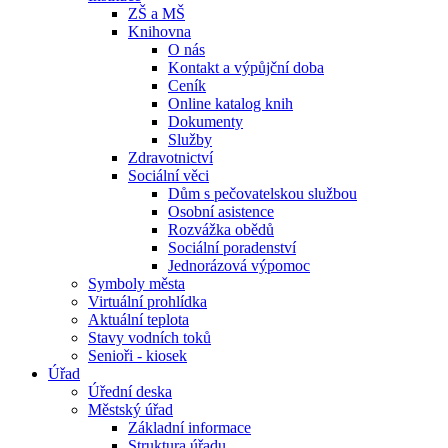
ZŠ a MŠ
Knihovna
O nás
Kontakt a výpůjční doba
Ceník
Online katalog knih
Dokumenty
Služby
Zdravotnictví
Sociální věci
Dům s pečovatelskou službou
Osobní asistence
Rozvážka obědů
Sociální poradenství
Jednorázová výpomoc
Symboly města
Virtuální prohlídka
Aktuální teplota
Stavy vodních toků
Senioři - kiosek
Úřad
Úřední deska
Městský úřad
Základní informace
Struktura úřadu