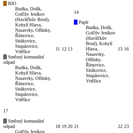
BIO
Budka, Dolík,
14
Golčův Jeníkov
(Havlíčkův Brod),
Papír
Kobylí Hlava,
Budka, Dolík,
Nasavrky, Olšinky,
Golčův Jeníkov
Římovice,
(Havlíčkův
Sirákovice,
Brod), Kobylí
Stupárovice,
11
12
13
Hlava,
15
16
Vrtěšice
Nasavrky,
Směsný komunální
Olšinky,
odpad
Římovice,
Budka, Dolík,
Sirákovice,
Kobylí Hlava,
Stupárovice,
Nasavrky, Olšinky,
Vrtěšice
Římovice,
Sirákovice,
Stupárovice,
Vrtěšice
17
Směsný komunální
odpad
18
19
20
21
22
23
Golčův Jeníkov