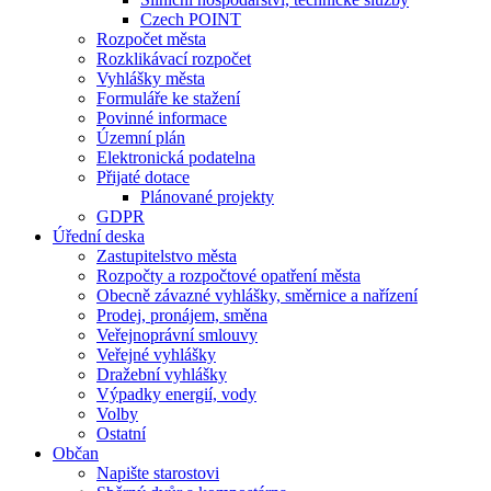
Czech POINT
Rozpočet města
Rozklikávací rozpočet
Vyhlášky města
Formuláře ke stažení
Povinné informace
Územní plán
Elektronická podatelna
Přijaté dotace
Plánované projekty
GDPR
Úřední deska
Zastupitelstvo města
Rozpočty a rozpočtové opatření města
Obecně závazné vyhlášky, směrnice a nařízení
Prodej, pronájem, směna
Veřejnoprávní smlouvy
Veřejné vyhlášky
Dražební vyhlášky
Výpadky energií, vody
Volby
Ostatní
Občan
Napište starostovi