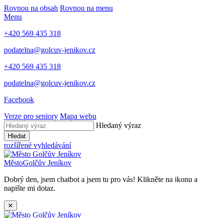
Rovnou na obsah
Rovnou na menu
Menu
+420 569 435 318
podatelna@golcuv-jenikov.cz
+420 569 435 318
podatelna@golcuv-jenikov.cz
Facebook
Verze pro seniory
Mapa webu
Hledaný výraz
Hledat
rozšířené vyhledávání
Město
Golčův Jeníkov
Dobrý den, jsem chatbot a jsem tu pro vás! Klikněte na ikonu a
napište mi dotaz.
✕