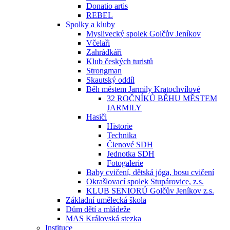
Donatio artis
REBEL
Spolky a kluby
Myslivecký spolek Golčův Jeníkov
Včelaři
Zahrádkáři
Klub českých turistů
Strongman
Skautský oddíl
Běh městem Jarmily Kratochvílové
32 ROČNÍKŮ BĚHU MĚSTEM
JARMILY
Hasiči
Historie
Technika
Členové SDH
Jednotka SDH
Fotogalerie
Baby cvičení, dětská jóga, bosu cvičení
Okrašlovací spolek Stupárovice, z.s.
KLUB SENIORŮ Golčův Jeníkov z.s.
Základní umělecká škola
Dům dětí a mládeže
MAS Královská stezka
Instituce