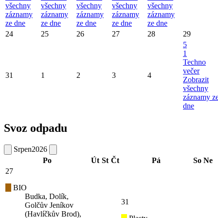
všechny
všechny
všechny
všechny
všechny
záznamy
záznamy
záznamy
záznamy
záznamy
ze dne
ze dne
ze dne
ze dne
ze dne
24
25
26
27
28
29
5
1
Techno
večer
31
1
2
3
4
Zobrazit
všechny
záznamy z
dne
Svoz odpadu
Srpen
2026
Po
Út
St
Čt
Pá
So
Ne
27
BIO
Budka, Dolík,
31
Golčův Jeníkov
(Havlíčkův Brod),