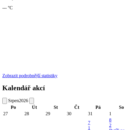
--- °C
Zobrazit podrobnější statistiky
Kalendář akcí
Srpen
2026
Po
Út
St
Čt
Pá
So
27
28
29
30
31
1
8
7
2
1