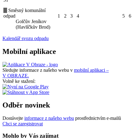
Směsný komunální
odpad
1
2
3
4
5
6
Golčův Jeníkov
(Havlíčkův Brod)
Kalendář svozu odpadu
Mobilní aplikace
Sledujte informace z našeho webu v
mobilní aplikaci –
V OBRAZE.
Volně ke stažení:
Odběr novinek
Dostávejte
informace z našeho webu
prostřednictvím e-mailů
Chci se zaregistrovat
Mohlo by Vás zajímat