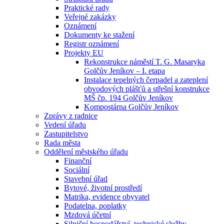
Praktické rady
Veřejné zakázky
Oznámení
Dokumenty ke stažení
Registr oznámení
Projekty EU
Rekonstrukce náměstí T. G. Masaryka
Golčův Jeníkov – I. etapa
Instalace tepelných čerpadel a zateplení
obvodových plášťů a střešní konstrukce
MŠ čp. 194 Golčův Jeníkov
Kompostárna Golčův Jeníkov
Zprávy z radnice
Vedení úřadu
Zastupitelstvo
Rada města
Oddělení městského úřadu
Finanční
Sociální
Stavební úřad
Bytové, životní prostředí
Matrika, evidence obyvatel
Podatelna, poplatky
Mzdová účetní
Silniční hospodářství, technické služby