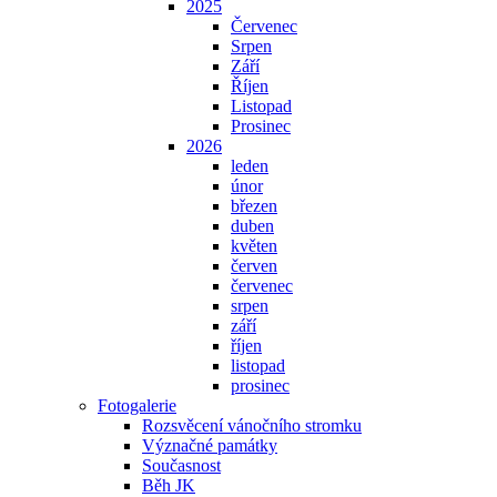
2025
Červenec
Srpen
Září
Říjen
Listopad
Prosinec
2026
leden
únor
březen
duben
květen
červen
červenec
srpen
září
říjen
listopad
prosinec
Fotogalerie
Rozsvěcení vánočního stromku
Význačné památky
Současnost
Běh JK