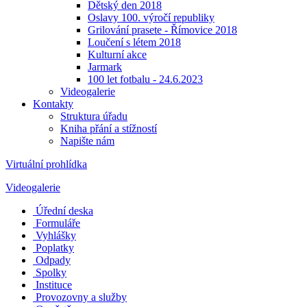
Dětský den 2018
Oslavy 100. výročí republiky
Grilování prasete - Římovice 2018
Loučení s létem 2018
Kulturní akce
Jarmark
100 let fotbalu - 24.6.2023
Videogalerie
Kontakty
Struktura úřadu
Kniha přání a stížností
Napište nám
Virtuální prohlídka
Videogalerie
Úřední deska
Formuláře
Vyhlášky
Poplatky
Odpady
Spolky
Instituce
Provozovny a služby