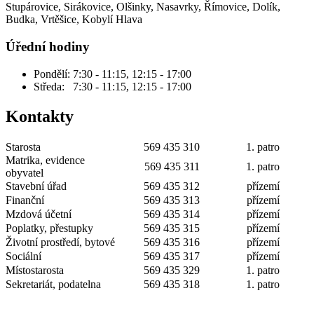
Stupárovice, Sirákovice, Olšinky, Nasavrky, Římovice, Dolík,
Budka, Vrtěšice, Kobylí Hlava
Úřední hodiny
Pondělí: 7:30 - 11:15, 12:15 - 17:00
Středa: 7:30 - 11:15, 12:15 - 17:00
Kontakty
Starosta
569 435 310
1. patro
Matrika, evidence
569 435 311
1. patro
obyvatel
Stavební úřad
569 435 312
přízemí
Finanční
569 435 313
přízemí
Mzdová účetní
569 435 314
přízemí
Poplatky, přestupky
569 435 315
přízemí
Životní prostředí, bytové
569 435 316
přízemí
Sociální
569 435 317
přízemí
Místostarosta
569 435 329
1. patro
Sekretariát, podatelna
569 435 318
1. patro