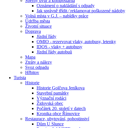
Sběrný dvůr a kompostárna
Oznámení o nakládání s odpady
Jak správně třídit ⁄ reklamovat poškozené nádoby
Volná místa v G.J. – nabídky práce
Údržba města
Životní situace
Doprava
Jízdní řády
OMIO - rezervovat vlaky, autobusy, letenky
IDOS - vlaky + autobusy
Jízdní řády autobuů
Mapa
Ztráty a nálezy
Svoz odpadu
Hřbitov
Turista
Historie
Historie Golčova Jeníkova
Stavební památky
Význační rodáci
Židovská obec
Počátek 20. století v datech
Kronika obce Římovice
Restaurace, ubytování, pohostinství
Dům U Slunce