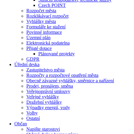
Czech POINT
Rozpočet města
Rozklikávací rozpočet
Vyhlášky města
Formuláře ke stažení
Povinné informace
Územní plán
Elektronická podatelna
Přijaté dotace
Plánované projekty
GDPR
Úřední deska
Zastupitelstvo města
Rozpočty a rozpočtové opatření města
Obecně závazné vyhlášky, směrnice a nařízení
Prodej, pronájem, směna
Veřejnoprávní smlouvy
Veřejné vyhlášky
Dražební vyhlášky
Výpadky energií, vody
Volby
Ostatní
Občan
Napište starostovi