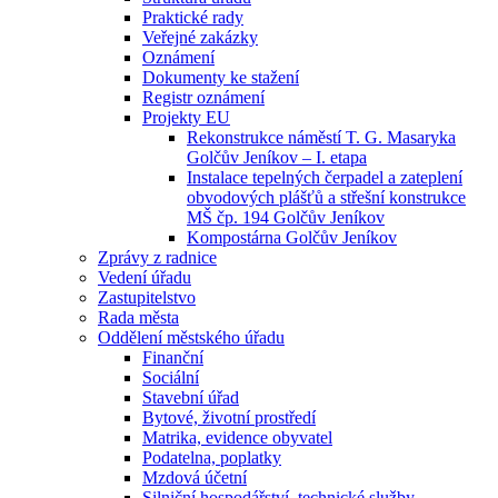
Praktické rady
Veřejné zakázky
Oznámení
Dokumenty ke stažení
Registr oznámení
Projekty EU
Rekonstrukce náměstí T. G. Masaryka
Golčův Jeníkov – I. etapa
Instalace tepelných čerpadel a zateplení
obvodových plášťů a střešní konstrukce
MŠ čp. 194 Golčův Jeníkov
Kompostárna Golčův Jeníkov
Zprávy z radnice
Vedení úřadu
Zastupitelstvo
Rada města
Oddělení městského úřadu
Finanční
Sociální
Stavební úřad
Bytové, životní prostředí
Matrika, evidence obyvatel
Podatelna, poplatky
Mzdová účetní
Silniční hospodářství, technické služby