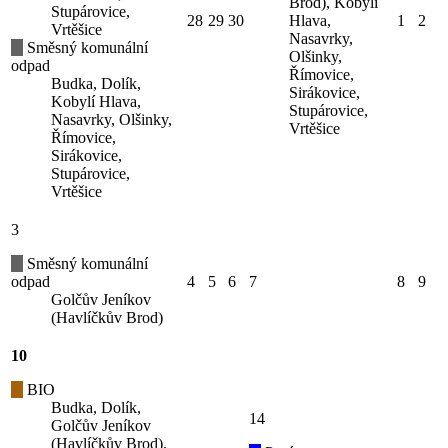
Brod), Kobylí
Stupárovice,
28
29
30
Hlava,
1
2
Vrtěšice
Nasavrky,
Směsný komunální
Olšinky,
odpad
Římovice,
Budka, Dolík,
Sirákovice,
Kobylí Hlava,
Stupárovice,
Nasavrky, Olšinky,
Vrtěšice
Římovice,
Sirákovice,
Stupárovice,
Vrtěšice
3
Směsný komunální
odpad
4
5
6
7
8
9
Golčův Jeníkov
(Havlíčkův Brod)
10
BIO
Budka, Dolík,
14
Golčův Jeníkov
(Havlíčkův Brod),