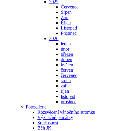
2025
Červenec
Srpen
Září
Říjen
Listopad
Prosinec
2026
leden
únor
březen
duben
květen
červen
červenec
srpen
září
říjen
listopad
prosinec
Fotogalerie
Rozsvěcení vánočního stromku
Význačné památky
Současnost
Běh JK