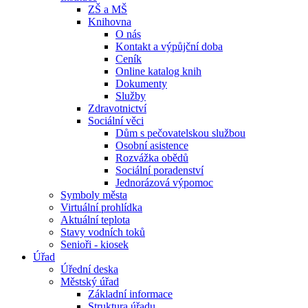
ZŠ a MŠ
Knihovna
O nás
Kontakt a výpůjční doba
Ceník
Online katalog knih
Dokumenty
Služby
Zdravotnictví
Sociální věci
Dům s pečovatelskou službou
Osobní asistence
Rozvážka obědů
Sociální poradenství
Jednorázová výpomoc
Symboly města
Virtuální prohlídka
Aktuální teplota
Stavy vodních toků
Senioři - kiosek
Úřad
Úřední deska
Městský úřad
Základní informace
Struktura úřadu