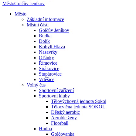
Město
Golčův Jeníkov
Město
Základní informace
Místní části
Golčův Jeníkov
Budka
Dolík
Kobylí Hlava
Nasavrky
Olšinky
Římovice
Sirákovice
Stupárovice
Vrtěšice
Volný čas
Sportovní zařízení
Sportovní kluby
Tělovýchovná jednota Sokol
Tělocvičná jednota SOKOL
Dětský aerobic
Aerobic ženy
Floorball
Hudba
Golčovanka