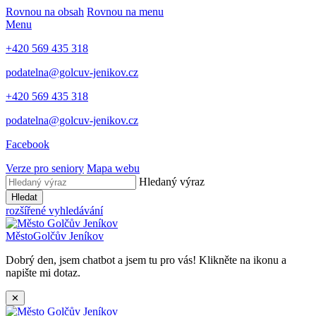
Rovnou na obsah
Rovnou na menu
Menu
+420 569 435 318
podatelna@golcuv-jenikov.cz
+420 569 435 318
podatelna@golcuv-jenikov.cz
Facebook
Verze pro seniory
Mapa webu
Hledaný výraz
Hledat
rozšířené vyhledávání
Město
Golčův Jeníkov
Dobrý den, jsem chatbot a jsem tu pro vás! Klikněte na ikonu a
napište mi dotaz.
✕