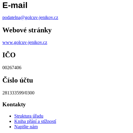
E-mail
podatelna@golcuv-jenikov.cz
Webové stránky
www.golcuv-jenikov.cz
IČO
00267406
Číslo účtu
281333599/0300
Kontakty
Struktura úřadu
Kniha přání a stížností
Napište nám