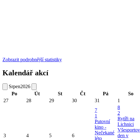
Zobrazit podrobnější statistiky
Kalendář akcí
Srpen
2026
Po
Út
St
Čt
Pá
So
27
28
29
30
31
1
8
7
2
1
Rytíři na
Putovní
Lichnici
kino -
Všesportov
Nečekané
3
4
5
6
den v
léto