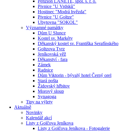
Penzion LANETE, spol. s. r. o.
Pivnice "U Vrdsků"
Hostinec "Modrá hvězda"
Pivnice "U Goltze"
Ubytovna "SOKOL"
Významné památky
Dům U Slunce
Kostel sv. Markéty
Děkanský kostel sv. Františka Serafínského
Goltzova Tvrz
Jeníkovská věž
Děkanství - fara
Zámek
Radnice
Dům Viktorin - bývalý hotel Černý orel
Stará pošta
Židovský hřbitov
Morový sloup
Synagoga
Tipy na výlety
Aktuálně
Novinky
Kalendář akcí
Listy z Golčova Jeníkova
Listy z Golčova Jeníkova - Fotogalerie