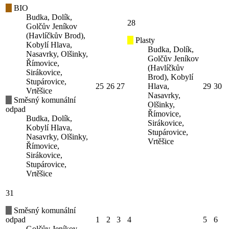
BIO
Budka, Dolík,
28
Golčův Jeníkov
(Havlíčkův Brod),
Plasty
Kobylí Hlava,
Budka, Dolík,
Nasavrky, Olšinky,
Golčův Jeníkov
Římovice,
(Havlíčkův
Sirákovice,
Brod), Kobylí
Stupárovice,
25
26
27
Hlava,
29
30
Vrtěšice
Nasavrky,
Směsný komunální
Olšinky,
odpad
Římovice,
Budka, Dolík,
Sirákovice,
Kobylí Hlava,
Stupárovice,
Nasavrky, Olšinky,
Vrtěšice
Římovice,
Sirákovice,
Stupárovice,
Vrtěšice
31
Směsný komunální
odpad
1
2
3
4
5
6
Golčův Jeníkov