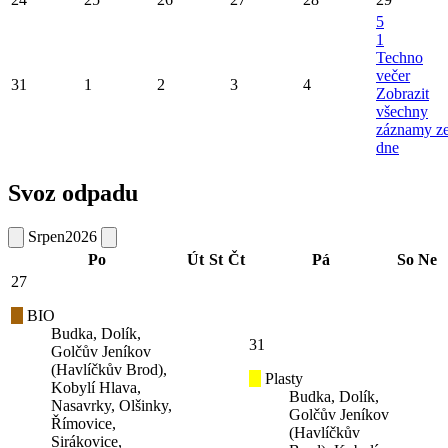
5
1
Techno
večer
31
1
2
3
4
Zobrazit
všechny
záznamy z
dne
Svoz odpadu
Srpen
2026
Po
Út
St
Čt
Pá
So
Ne
27
BIO
Budka, Dolík,
31
Golčův Jeníkov
(Havlíčkův Brod),
Plasty
Kobylí Hlava,
Budka, Dolík,
Nasavrky, Olšinky,
Golčův Jeníkov
Římovice,
(Havlíčkův
Sirákovice,