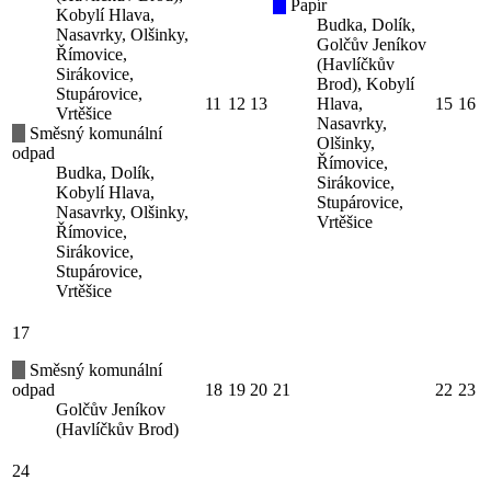
Papír
Kobylí Hlava,
Budka, Dolík,
Nasavrky, Olšinky,
Golčův Jeníkov
Římovice,
(Havlíčkův
Sirákovice,
Brod), Kobylí
Stupárovice,
11
12
13
Hlava,
15
16
Vrtěšice
Nasavrky,
Směsný komunální
Olšinky,
odpad
Římovice,
Budka, Dolík,
Sirákovice,
Kobylí Hlava,
Stupárovice,
Nasavrky, Olšinky,
Vrtěšice
Římovice,
Sirákovice,
Stupárovice,
Vrtěšice
17
Směsný komunální
odpad
18
19
20
21
22
23
Golčův Jeníkov
(Havlíčkův Brod)
24