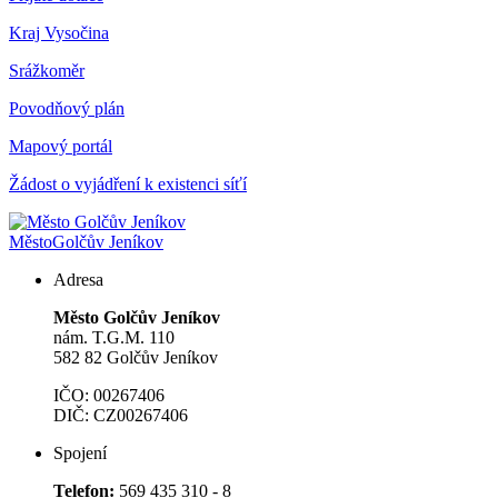
Kraj Vysočina
Srážkoměr
Povodňový plán
Mapový portál
Žádost o vyjádření k existenci síťí
Město
Golčův Jeníkov
Adresa
Město Golčův Jeníkov
nám. T.G.M. 110
582 82 Golčův Jeníkov
IČO: 00267406
DIČ: CZ00267406
Spojení
Telefon:
569 435 310 - 8