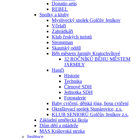
Donatio artis
REBEL
Spolky a kluby
Myslivecký spolek Golčův Jeníkov
Včelaři
Zahrádkáři
Klub českých turistů
Strongman
Skautský oddíl
Běh městem Jarmily Kratochvílové
32 ROČNÍKŮ BĚHU MĚSTEM
JARMILY
Hasiči
Historie
Technika
Členové SDH
Jednotka SDH
Fotogalerie
Baby cvičení, dětská jóga, bosu cvičení
Okrašlovací spolek Stupárovice, z.s.
KLUB SENIORŮ Golčův Jeníkov z.s.
Základní umělecká škola
Dům dětí a mládeže
MAS Královská stezka
Instituce