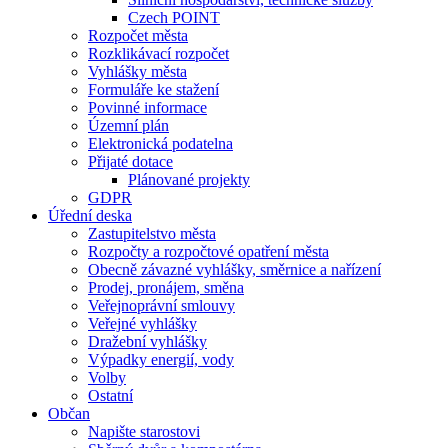
Czech POINT
Rozpočet města
Rozklikávací rozpočet
Vyhlášky města
Formuláře ke stažení
Povinné informace
Územní plán
Elektronická podatelna
Přijaté dotace
Plánované projekty
GDPR
Úřední deska
Zastupitelstvo města
Rozpočty a rozpočtové opatření města
Obecně závazné vyhlášky, směrnice a nařízení
Prodej, pronájem, směna
Veřejnoprávní smlouvy
Veřejné vyhlášky
Dražební vyhlášky
Výpadky energií, vody
Volby
Ostatní
Občan
Napište starostovi