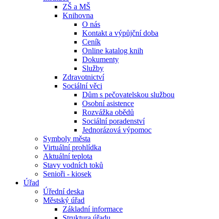
ZŠ a MŠ
Knihovna
O nás
Kontakt a výpůjční doba
Ceník
Online katalog knih
Dokumenty
Služby
Zdravotnictví
Sociální věci
Dům s pečovatelskou službou
Osobní asistence
Rozvážka obědů
Sociální poradenství
Jednorázová výpomoc
Symboly města
Virtuální prohlídka
Aktuální teplota
Stavy vodních toků
Senioři - kiosek
Úřad
Úřední deska
Městský úřad
Základní informace
Struktura úřadu