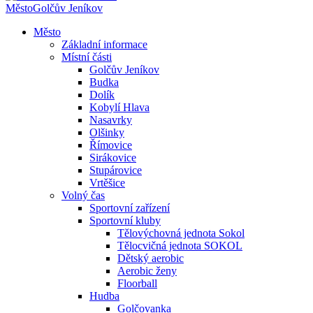
Město
Golčův Jeníkov
Město
Základní informace
Místní části
Golčův Jeníkov
Budka
Dolík
Kobylí Hlava
Nasavrky
Olšinky
Římovice
Sirákovice
Stupárovice
Vrtěšice
Volný čas
Sportovní zařízení
Sportovní kluby
Tělovýchovná jednota Sokol
Tělocvičná jednota SOKOL
Dětský aerobic
Aerobic ženy
Floorball
Hudba
Golčovanka