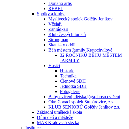
Donatio artis
REBEL
Spolky a kluby
Myslivecký spolek Golčův Jeníkov
Včelaři
Zahrádkáři
Klub českých turistů
Strongman
Skautský oddíl
Běh městem Jarmily Kratochvílové
32 ROČNÍKŮ BĚHU MĚSTEM
JARMILY
Hasiči
Historie
Technika
Členové SDH
Jednotka SDH
Fotogalerie
Baby cvičení, dětská jóga, bosu cvičení
Okrašlovací spolek Stupárovice, z.s.
KLUB SENIORŮ Golčův Jeníkov z.s.
Základní umělecká škola
Dům dětí a mládeže
MAS Královská stezka
Instituce