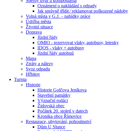
Sběrný dvůr a kompostárna
Oznámení o nakládání s odpady
Jak správně třídit ⁄ reklamovat poškozené nádoby
Volná místa v G.J. – nabídky práce
Údržba města
Životní situace
Doprava
Jízdní řády
OMIO - rezervovat vlaky, autobusy, letenky
IDOS - vlaky + autobusy
Jízdní řády autobuů
Mapa
Ztráty a nálezy
Svoz odpadu
Hřbitov
Turista
Historie
Historie Golčova Jeníkova
Stavební památky
Význační rodáci
Židovská obec
Počátek 20. století v datech
Kronika obce Římovice
Restaurace, ubytování, pohostinství
Dům U Slunce