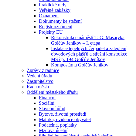
Praktické rady
Veřejné zakázky
Oznámení
Dokumenty ke stažení
Registr oznámení
Projekty EU
Rekonstrukce náměstí T. G. Masaryka
Golčův Jeníkov – I. etapa
Instalace tepelných čerpadel a zateplení
obvodových plášťů a střešní konstrukce
MŠ čp. 194 Golčův Jeníkov
Kompostárna Golčův Jeníkov
Zprávy z radnice
Vedení úřadu
Zastupitelstvo
Rada města
Oddělení městského úřadu
Finanční
Sociální
Stavební úřad
Bytové, životní prostředí
Matrika, evidence obyvatel
Podatelna, poplatky
Mzdová účetní
Silniční hospodářství, technické služby