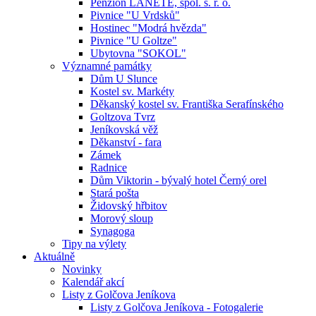
Penzion LANETE, spol. s. r. o.
Pivnice "U Vrdsků"
Hostinec "Modrá hvězda"
Pivnice "U Goltze"
Ubytovna "SOKOL"
Významné památky
Dům U Slunce
Kostel sv. Markéty
Děkanský kostel sv. Františka Serafínského
Goltzova Tvrz
Jeníkovská věž
Děkanství - fara
Zámek
Radnice
Dům Viktorin - bývalý hotel Černý orel
Stará pošta
Židovský hřbitov
Morový sloup
Synagoga
Tipy na výlety
Aktuálně
Novinky
Kalendář akcí
Listy z Golčova Jeníkova
Listy z Golčova Jeníkova - Fotogalerie