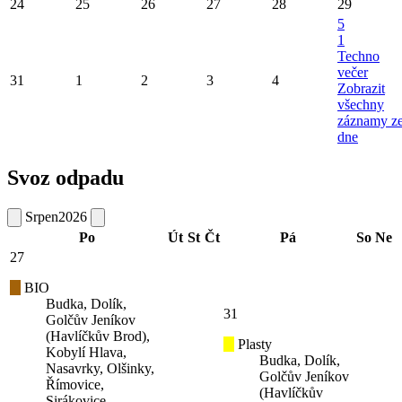
24
25
26
27
28
29
5
1
Techno
večer
31
1
2
3
4
Zobrazit
všechny
záznamy z
dne
Svoz odpadu
Srpen
2026
Po
Út
St
Čt
Pá
So
Ne
27
BIO
Budka, Dolík,
31
Golčův Jeníkov
(Havlíčkův Brod),
Plasty
Kobylí Hlava,
Budka, Dolík,
Nasavrky, Olšinky,
Golčův Jeníkov
Římovice,
(Havlíčkův
Sirákovice,