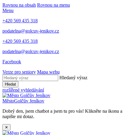
Rovnou na obsah
Rovnou na menu
Menu
+420 569 435 318
podatelna@golcuv-jenikov.cz
+420 569 435 318
podatelna@golcuv-jenikov.cz
Facebook
Verze pro seniory
Mapa webu
Hledaný výraz
Hledat
rozšířené vyhledávání
Město
Golčův Jeníkov
Dobrý den, jsem chatbot a jsem tu pro vás! Klikněte na ikonu a
napište mi dotaz.
✕