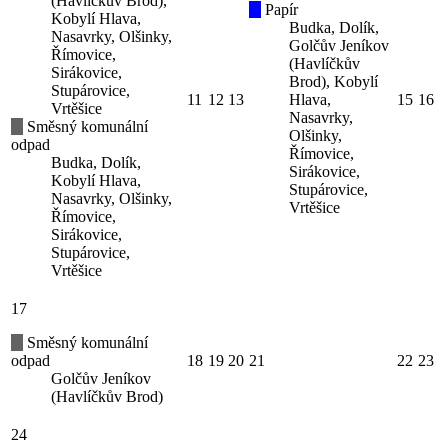
(Havlíčkův Brod),
Papír
Kobylí Hlava,
Budka, Dolík,
Nasavrky, Olšinky,
Golčův Jeníkov
Římovice,
(Havlíčkův
Sirákovice,
Brod), Kobylí
Stupárovice,
11
12
13
Hlava,
15
16
Vrtěšice
Nasavrky,
Směsný komunální
Olšinky,
odpad
Římovice,
Budka, Dolík,
Sirákovice,
Kobylí Hlava,
Stupárovice,
Nasavrky, Olšinky,
Vrtěšice
Římovice,
Sirákovice,
Stupárovice,
Vrtěšice
17
Směsný komunální
odpad
18
19
20
21
22
23
Golčův Jeníkov
(Havlíčkův Brod)
24