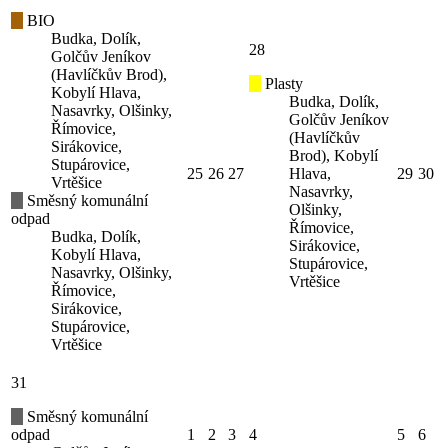
BIO
Budka, Dolík,
28
Golčův Jeníkov
(Havlíčkův Brod),
Plasty
Kobylí Hlava,
Budka, Dolík,
Nasavrky, Olšinky,
Golčův Jeníkov
Římovice,
(Havlíčkův
Sirákovice,
Brod), Kobylí
Stupárovice,
25
26
27
Hlava,
29
30
Vrtěšice
Nasavrky,
Směsný komunální
Olšinky,
odpad
Římovice,
Budka, Dolík,
Sirákovice,
Kobylí Hlava,
Stupárovice,
Nasavrky, Olšinky,
Vrtěšice
Římovice,
Sirákovice,
Stupárovice,
Vrtěšice
31
Směsný komunální
odpad
1
2
3
4
5
6