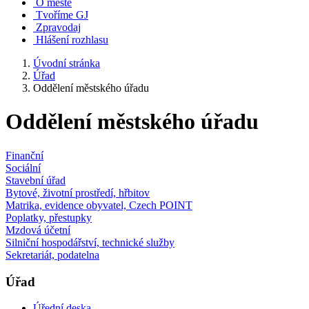
O městě
Tvoříme GJ
Zpravodaj
Hlášení rozhlasu
Úvodní stránka
Úřad
Oddělení městského úřadu
Oddělení městského úřadu
Finanční
Sociální
Stavební úřad
Bytové, životní prostředí, hřbitov
Matrika, evidence obyvatel, Czech POINT
Poplatky, přestupky
Mzdová účetní
Silniční hospodářství, technické služby
Sekretariát, podatelna
Úřad
Úřední deska