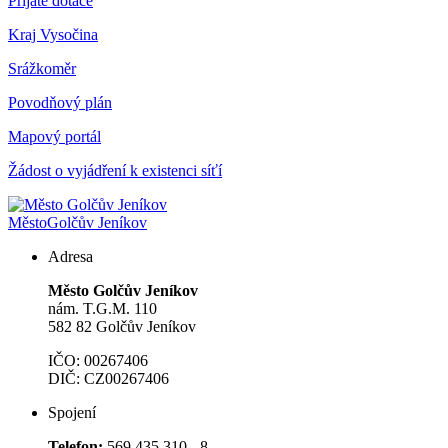
Přijaté dotace
Kraj Vysočina
Srážkoměr
Povodňový plán
Mapový portál
Žádost o vyjádření k existenci síťí
Město
Golčův Jeníkov
Adresa
Město Golčův Jeníkov
nám. T.G.M. 110
582 82 Golčův Jeníkov
IČO: 00267406
DIČ: CZ00267406
Spojení
Telefon:
569 435 310 - 8