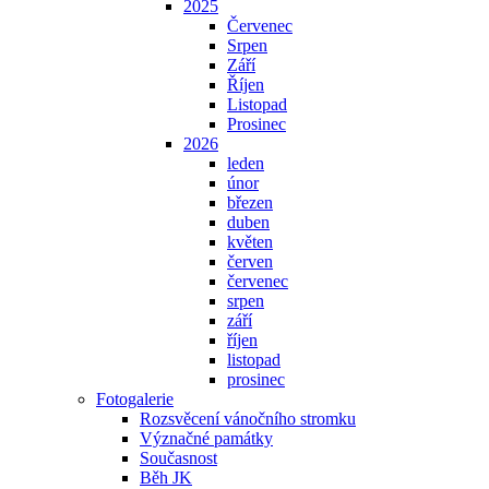
2025
Červenec
Srpen
Září
Říjen
Listopad
Prosinec
2026
leden
únor
březen
duben
květen
červen
červenec
srpen
září
říjen
listopad
prosinec
Fotogalerie
Rozsvěcení vánočního stromku
Význačné památky
Současnost
Běh JK