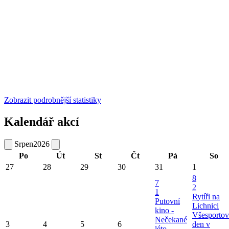
Zobrazit podrobnější statistiky
Kalendář akcí
Srpen
2026
Po
Út
St
Čt
Pá
So
27
28
29
30
31
1
8
7
2
1
Rytíři na
Putovní
Lichnici
kino -
Všesportov
Nečekané
3
4
5
6
den v
léto