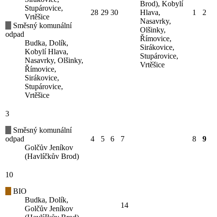
Brod), Kobylí
Stupárovice,
28
29
30
Hlava,
1
2
Vrtěšice
Nasavrky,
Směsný komunální
Olšinky,
odpad
Římovice,
Budka, Dolík,
Sirákovice,
Kobylí Hlava,
Stupárovice,
Nasavrky, Olšinky,
Vrtěšice
Římovice,
Sirákovice,
Stupárovice,
Vrtěšice
3
Směsný komunální
odpad
4
5
6
7
8
9
Golčův Jeníkov
(Havlíčkův Brod)
10
BIO
Budka, Dolík,
14
Golčův Jeníkov