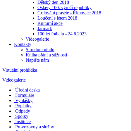
Dětský den 2018
Oslavy 100. výročí republiky
Grilování prasete - Římovice 2018
Loučení s létem 2018
Kulturní akce
Jarmark
100 let fotbalu - 24.6.2023
Videogalerie
Kontakty
Struktura úřadu
Kniha přání a stížností
Napište nám
Virtuální prohlídka
Videogalerie
Úřední deska
Formuláře
Vyhlášky
Poplatky
Odpady
Spolky
Instituce
Provozovny a služby