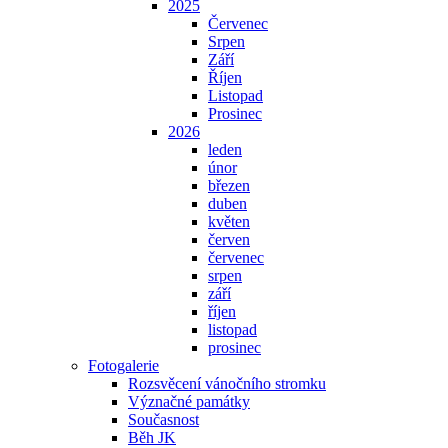
2025
Červenec
Srpen
Září
Říjen
Listopad
Prosinec
2026
leden
únor
březen
duben
květen
červen
červenec
srpen
září
říjen
listopad
prosinec
Fotogalerie
Rozsvěcení vánočního stromku
Význačné památky
Současnost
Běh JK