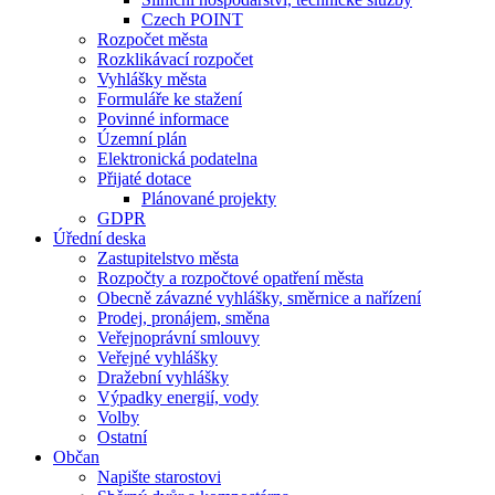
Czech POINT
Rozpočet města
Rozklikávací rozpočet
Vyhlášky města
Formuláře ke stažení
Povinné informace
Územní plán
Elektronická podatelna
Přijaté dotace
Plánované projekty
GDPR
Úřední deska
Zastupitelstvo města
Rozpočty a rozpočtové opatření města
Obecně závazné vyhlášky, směrnice a nařízení
Prodej, pronájem, směna
Veřejnoprávní smlouvy
Veřejné vyhlášky
Dražební vyhlášky
Výpadky energií, vody
Volby
Ostatní
Občan
Napište starostovi