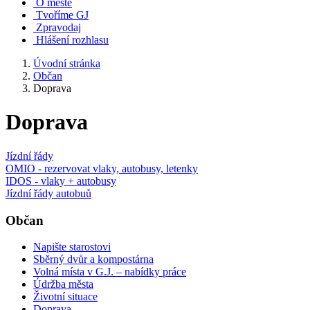
O městě
Tvoříme GJ
Zpravodaj
Hlášení rozhlasu
Úvodní stránka
Občan
Doprava
Doprava
Jízdní řády
OMIO - rezervovat vlaky, autobusy, letenky
IDOS - vlaky + autobusy
Jízdní řády autobuů
Občan
Napište starostovi
Sběrný dvůr a kompostárna
Volná místa v G.J. – nabídky práce
Údržba města
Životní situace
Doprava