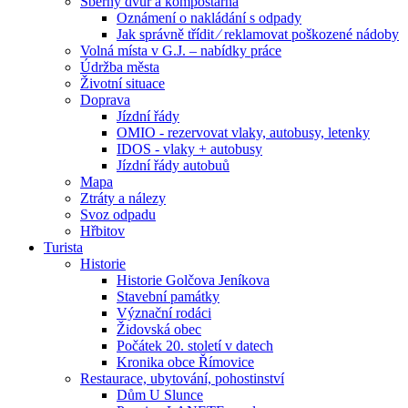
Sběrný dvůr a kompostárna
Oznámení o nakládání s odpady
Jak správně třídit ⁄ reklamovat poškozené nádoby
Volná místa v G.J. – nabídky práce
Údržba města
Životní situace
Doprava
Jízdní řády
OMIO - rezervovat vlaky, autobusy, letenky
IDOS - vlaky + autobusy
Jízdní řády autobuů
Mapa
Ztráty a nálezy
Svoz odpadu
Hřbitov
Turista
Historie
Historie Golčova Jeníkova
Stavební památky
Význační rodáci
Židovská obec
Počátek 20. století v datech
Kronika obce Římovice
Restaurace, ubytování, pohostinství
Dům U Slunce