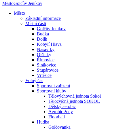
Město
Golčův Jeníkov
Město
Základní informace
Místní části
Golčův Jeníkov
Budka
Dolík
Kobylí Hlava
Nasavrky
Olšinky
Římovice
Sirákovice
Stupárovice
Vrtěšice
Volný čas
Sportovní zařízení
Sportovní kluby
Tělovýchovná jednota Sokol
Tělocvičná jednota SOKOL
Dětský aerobic
Aerobic ženy
Floorball
Hudba
Golčovanka