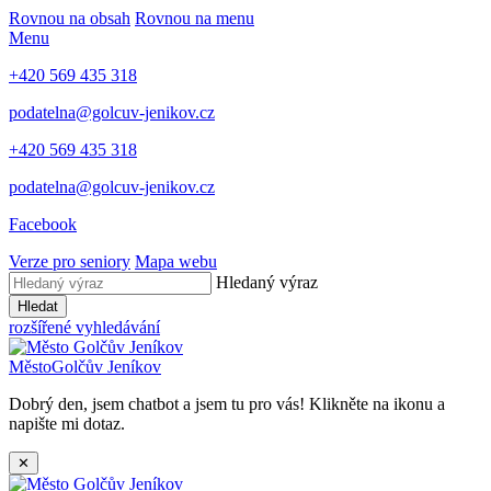
Rovnou na obsah
Rovnou na menu
Menu
+420 569 435 318
podatelna@golcuv-jenikov.cz
+420 569 435 318
podatelna@golcuv-jenikov.cz
Facebook
Verze pro seniory
Mapa webu
Hledaný výraz
Hledat
rozšířené vyhledávání
Město
Golčův Jeníkov
Dobrý den, jsem chatbot a jsem tu pro vás! Klikněte na ikonu a
napište mi dotaz.
✕