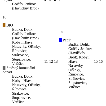
Golčův Jeníkov
(Havlíčkův Brod)
10
BIO
Budka, Dolík,
14
Golčův Jeníkov
(Havlíčkův Brod),
Papír
Kobylí Hlava,
Budka, Dolík,
Nasavrky, Olšinky,
Golčův Jeníkov
Římovice,
(Havlíčkův
Sirákovice,
Brod), Kobylí
Stupárovice,
11
12
13
Hlava,
15
16
Vrtěšice
Nasavrky,
Směsný komunální
Olšinky,
odpad
Římovice,
Budka, Dolík,
Sirákovice,
Kobylí Hlava,
Stupárovice,
Nasavrky, Olšinky,
Vrtěšice
Římovice,
Sirákovice,
Stupárovice,
Vrtěšice