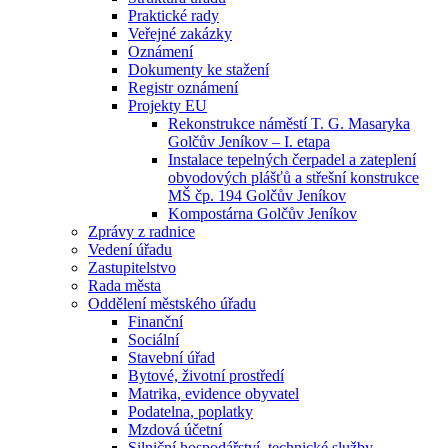
Praktické rady
Veřejné zakázky
Oznámení
Dokumenty ke stažení
Registr oznámení
Projekty EU
Rekonstrukce náměstí T. G. Masaryka
Golčův Jeníkov – I. etapa
Instalace tepelných čerpadel a zateplení
obvodových plášťů a střešní konstrukce
MŠ čp. 194 Golčův Jeníkov
Kompostárna Golčův Jeníkov
Zprávy z radnice
Vedení úřadu
Zastupitelstvo
Rada města
Oddělení městského úřadu
Finanční
Sociální
Stavební úřad
Bytové, životní prostředí
Matrika, evidence obyvatel
Podatelna, poplatky
Mzdová účetní
Silniční hospodářství, technické služby