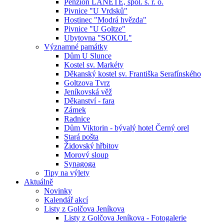
Penzion LANETE, spol. s. r. o.
Pivnice "U Vrdsků"
Hostinec "Modrá hvězda"
Pivnice "U Goltze"
Ubytovna "SOKOL"
Významné památky
Dům U Slunce
Kostel sv. Markéty
Děkanský kostel sv. Františka Serafínského
Goltzova Tvrz
Jeníkovská věž
Děkanství - fara
Zámek
Radnice
Dům Viktorin - bývalý hotel Černý orel
Stará pošta
Židovský hřbitov
Morový sloup
Synagoga
Tipy na výlety
Aktuálně
Novinky
Kalendář akcí
Listy z Golčova Jeníkova
Listy z Golčova Jeníkova - Fotogalerie