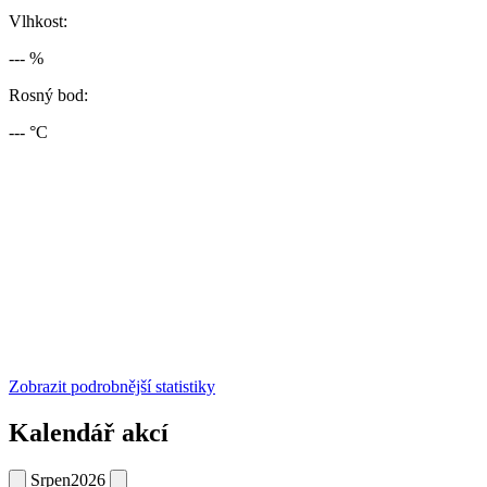
Vlhkost:
--- %
Rosný bod:
--- °C
Zobrazit podrobnější statistiky
Kalendář akcí
Srpen
2026