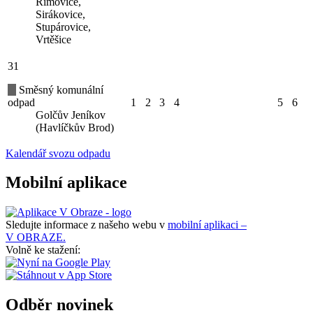
Římovice,
Sirákovice,
Stupárovice,
Vrtěšice
31
Směsný komunální
odpad
1
2
3
4
5
6
Golčův Jeníkov
(Havlíčkův Brod)
Kalendář svozu odpadu
Mobilní aplikace
Sledujte informace z našeho webu v
mobilní aplikaci –
V OBRAZE.
Volně ke stažení:
Odběr novinek