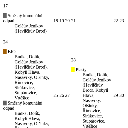
17
Směsný komunální
odpad
18
19
20
21
22
23
Golčův Jeníkov
(Havlíčkův Brod)
24
BIO
Budka, Dolík,
28
Golčův Jeníkov
(Havlíčkův Brod),
Plasty
Kobylí Hlava,
Budka, Dolík,
Nasavrky, Olšinky,
Golčův Jeníkov
Římovice,
(Havlíčkův
Sirákovice,
Brod), Kobylí
Stupárovice,
25
26
27
Hlava,
29
30
Vrtěšice
Nasavrky,
Směsný komunální
Olšinky,
odpad
Římovice,
Budka, Dolík,
Sirákovice,
Kobylí Hlava,
Stupárovice,
Nasavrky, Olšinky,
Vrtěšice