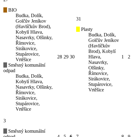
BIO
Budka, Dolík,
31
Golčův Jeníkov
(Havlíčkův Brod),
Plasty
Kobylí Hlava,
Budka, Dolík,
Nasavrky, Olšinky,
Golčův Jeníkov
Římovice,
(Havlíčkův
Sirákovice,
Brod), Kobylí
Stupárovice,
28
29
30
Hlava,
1
2
Vrtěšice
Nasavrky,
Směsný komunální
Olšinky,
odpad
Římovice,
Budka, Dolík,
Sirákovice,
Kobylí Hlava,
Stupárovice,
Nasavrky, Olšinky,
Vrtěšice
Římovice,
Sirákovice,
Stupárovice,
Vrtěšice
3
Směsný komunální
odpad
4
5
6
7
8
9