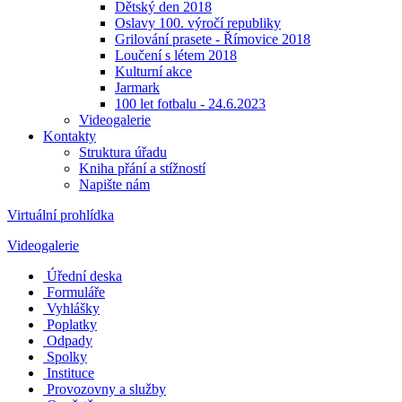
Dětský den 2018
Oslavy 100. výročí republiky
Grilování prasete - Římovice 2018
Loučení s létem 2018
Kulturní akce
Jarmark
100 let fotbalu - 24.6.2023
Videogalerie
Kontakty
Struktura úřadu
Kniha přání a stížností
Napište nám
Virtuální prohlídka
Videogalerie
Úřední deska
Formuláře
Vyhlášky
Poplatky
Odpady
Spolky
Instituce
Provozovny a služby