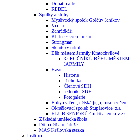
Donatio artis
REBEL
Spolky a kluby
Myslivecký spolek Golčův Jeníkov
Včelaři
Zahrádkáři
Klub českých turistů
Strongman
Skautský oddíl
Běh městem Jarmily Kratochvílové
32 ROČNÍKŮ BĚHU MĚSTEM
JARMILY
Hasiči
Historie
Technika
Členové SDH
Jednotka SDH
Fotogalerie
Baby cvičení, dětská jóga, bosu cvičení
Okrašlovací spolek Stupárovice, z.s.
KLUB SENIORŮ Golčův Jeníkov z.s.
Základní umělecká škola
Dům dětí a mládeže
MAS Královská stezka
Instituce