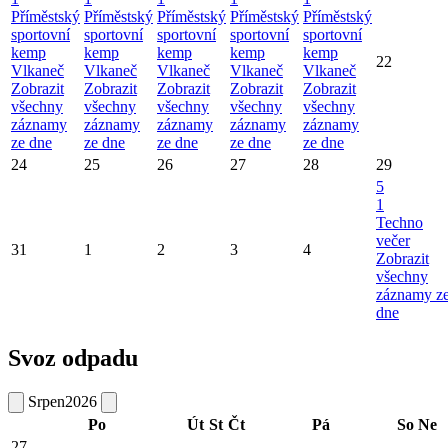
Příměstský
Příměstský
Příměstský
Příměstský
Příměstský
sportovní
sportovní
sportovní
sportovní
sportovní
kemp
kemp
kemp
kemp
kemp
22
Vlkaneč
Vlkaneč
Vlkaneč
Vlkaneč
Vlkaneč
Zobrazit
Zobrazit
Zobrazit
Zobrazit
Zobrazit
všechny
všechny
všechny
všechny
všechny
záznamy
záznamy
záznamy
záznamy
záznamy
ze dne
ze dne
ze dne
ze dne
ze dne
24
25
26
27
28
29
5
1
Techno
večer
31
1
2
3
4
Zobrazit
všechny
záznamy z
dne
Svoz odpadu
Srpen
2026
Po
Út
St
Čt
Pá
So
Ne
27