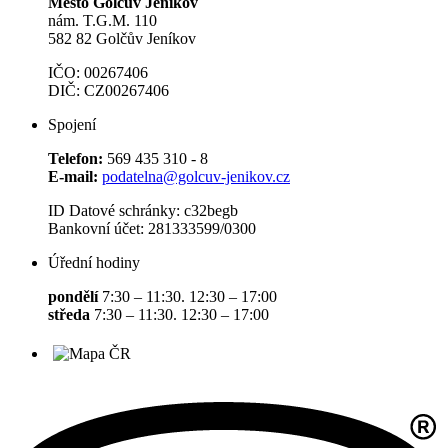
Město Golčův Jeníkov
nám. T.G.M. 110
582 82 Golčův Jeníkov
IČO: 00267406
DIČ: CZ00267406
Spojení
Telefon:
569 435 310 - 8
E-mail:
podatelna@golcuv-jenikov.cz
ID Datové schránky: c32begb
Bankovní účet: 281333599/0300
Úřední hodiny
pondělí
7:30 – 11:30. 12:30 – 17:00
středa
7:30 – 11:30. 12:30 – 17:00