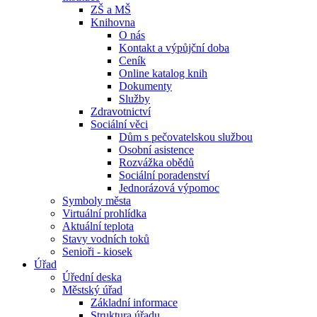
ZŠ a MŠ
Knihovna
O nás
Kontakt a výpůjční doba
Ceník
Online katalog knih
Dokumenty
Služby
Zdravotnictví
Sociální věci
Dům s pečovatelskou službou
Osobní asistence
Rozvážka obědů
Sociální poradenství
Jednorázová výpomoc
Symboly města
Virtuální prohlídka
Aktuální teplota
Stavy vodních toků
Senioři - kiosek
Úřad
Úřední deska
Městský úřad
Základní informace
Struktura úřadu