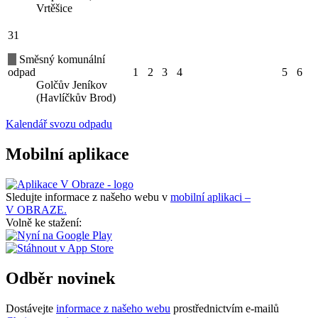
Vrtěšice
31
Směsný komunální
odpad
1
2
3
4
5
6
Golčův Jeníkov
(Havlíčkův Brod)
Kalendář svozu odpadu
Mobilní aplikace
Sledujte informace z našeho webu v
mobilní aplikaci –
V OBRAZE.
Volně ke stažení:
Odběr novinek
Dostávejte
informace z našeho webu
prostřednictvím e-mailů