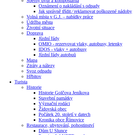
Sběrný dvůr a kompostárna
Oznámení o nakládání s odpady
Jak správně třídit ⁄ reklamovat poškozené nádoby
Volná místa v G.J. – nabídky práce
Údržba města
Životní situace
Doprava
Jízdní řády
OMIO - rezervovat vlaky, autobusy, letenky
IDOS - vlaky + autobusy
Jízdní řády autobuů
Mapa
Ztráty a nálezy
Svoz odpadu
Hřbitov
Turista
Historie
Historie Golčova Jeníkova
Stavební památky
Význační rodáci
Židovská obec
Počátek 20. století v datech
Kronika obce Římovice
Restaurace, ubytování, pohostinství
Dům U Slunce