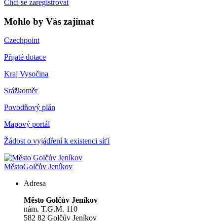
Chci se zaregistrovat
Mohlo by Vás zajímat
Czechpoint
Přijaté dotace
Kraj Vysočina
Srážkoměr
Povodňový plán
Mapový portál
Žádost o vyjádření k existenci síťí
Město
Golčův Jeníkov
Adresa
Město Golčův Jeníkov
nám. T.G.M. 110
582 82 Golčův Jeníkov