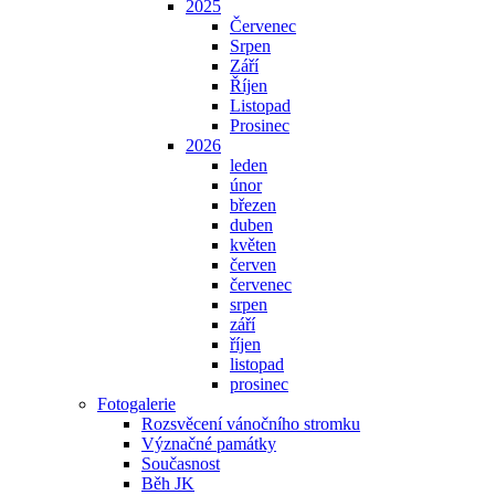
2025
Červenec
Srpen
Září
Říjen
Listopad
Prosinec
2026
leden
únor
březen
duben
květen
červen
červenec
srpen
září
říjen
listopad
prosinec
Fotogalerie
Rozsvěcení vánočního stromku
Význačné památky
Současnost
Běh JK