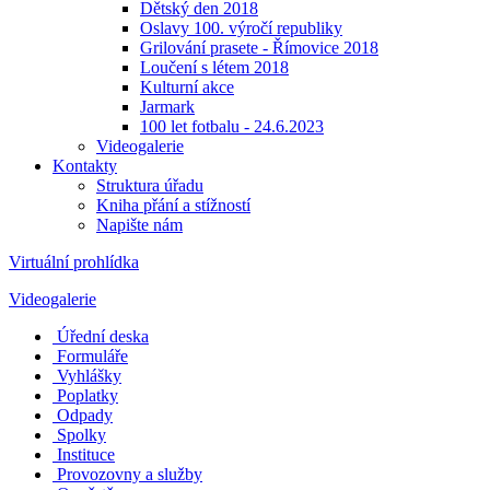
Dětský den 2018
Oslavy 100. výročí republiky
Grilování prasete - Římovice 2018
Loučení s létem 2018
Kulturní akce
Jarmark
100 let fotbalu - 24.6.2023
Videogalerie
Kontakty
Struktura úřadu
Kniha přání a stížností
Napište nám
Virtuální prohlídka
Videogalerie
Úřední deska
Formuláře
Vyhlášky
Poplatky
Odpady
Spolky
Instituce
Provozovny a služby