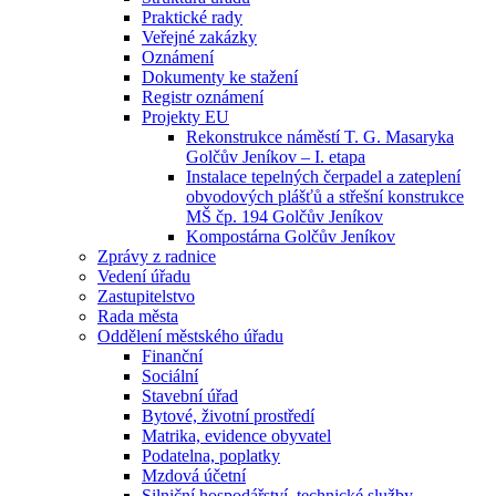
Praktické rady
Veřejné zakázky
Oznámení
Dokumenty ke stažení
Registr oznámení
Projekty EU
Rekonstrukce náměstí T. G. Masaryka
Golčův Jeníkov – I. etapa
Instalace tepelných čerpadel a zateplení
obvodových plášťů a střešní konstrukce
MŠ čp. 194 Golčův Jeníkov
Kompostárna Golčův Jeníkov
Zprávy z radnice
Vedení úřadu
Zastupitelstvo
Rada města
Oddělení městského úřadu
Finanční
Sociální
Stavební úřad
Bytové, životní prostředí
Matrika, evidence obyvatel
Podatelna, poplatky
Mzdová účetní
Silniční hospodářství, technické služby