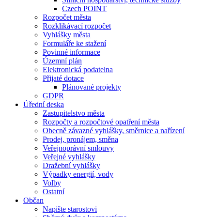
Czech POINT
Rozpočet města
Rozklikávací rozpočet
Vyhlášky města
Formuláře ke stažení
Povinné informace
Územní plán
Elektronická podatelna
Přijaté dotace
Plánované projekty
GDPR
Úřední deska
Zastupitelstvo města
Rozpočty a rozpočtové opatření města
Obecně závazné vyhlášky, směrnice a nařízení
Prodej, pronájem, směna
Veřejnoprávní smlouvy
Veřejné vyhlášky
Dražební vyhlášky
Výpadky energií, vody
Volby
Ostatní
Občan
Napište starostovi