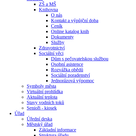
ZŠ a MŠ
Knihovna
O nás
Kontakt a výpůjční doba
Ceník
Online katalog knih
Dokumenty
Služby
Zdravotnictví
Sociální věci
Dům s pečovatelskou službou
Osobní asistence
Rozvážka obědů
Sociální poradenství
Jednorázová výpomoc
Symboly města
Virtuální prohlídka
Aktuální teplota
Stavy vodních toků
Senioři - kiosek
Úřad
Úřední deska
Městský úřad
Základní informace
Struktura úřadu