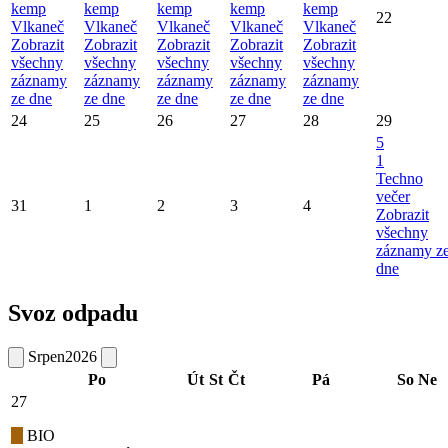
kemp
kemp
kemp
kemp
kemp
22
Vlkaneč
Vlkaneč
Vlkaneč
Vlkaneč
Vlkaneč
Zobrazit
Zobrazit
Zobrazit
Zobrazit
Zobrazit
všechny
všechny
všechny
všechny
všechny
záznamy
záznamy
záznamy
záznamy
záznamy
ze dne
ze dne
ze dne
ze dne
ze dne
24
25
26
27
28
29
5
1
Techno
večer
31
1
2
3
4
Zobrazit
všechny
záznamy z
dne
Svoz odpadu
Srpen
2026
Po
Út
St
Čt
Pá
So
Ne
27
BIO