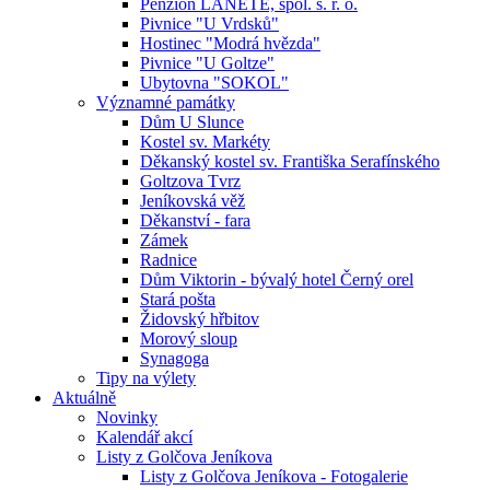
Penzion LANETE, spol. s. r. o.
Pivnice "U Vrdsků"
Hostinec "Modrá hvězda"
Pivnice "U Goltze"
Ubytovna "SOKOL"
Významné památky
Dům U Slunce
Kostel sv. Markéty
Děkanský kostel sv. Františka Serafínského
Goltzova Tvrz
Jeníkovská věž
Děkanství - fara
Zámek
Radnice
Dům Viktorin - bývalý hotel Černý orel
Stará pošta
Židovský hřbitov
Morový sloup
Synagoga
Tipy na výlety
Aktuálně
Novinky
Kalendář akcí
Listy z Golčova Jeníkova
Listy z Golčova Jeníkova - Fotogalerie