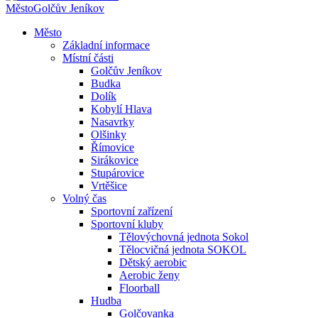
Město
Golčův Jeníkov
Město
Základní informace
Místní části
Golčův Jeníkov
Budka
Dolík
Kobylí Hlava
Nasavrky
Olšinky
Římovice
Sirákovice
Stupárovice
Vrtěšice
Volný čas
Sportovní zařízení
Sportovní kluby
Tělovýchovná jednota Sokol
Tělocvičná jednota SOKOL
Dětský aerobic
Aerobic ženy
Floorball
Hudba
Golčovanka