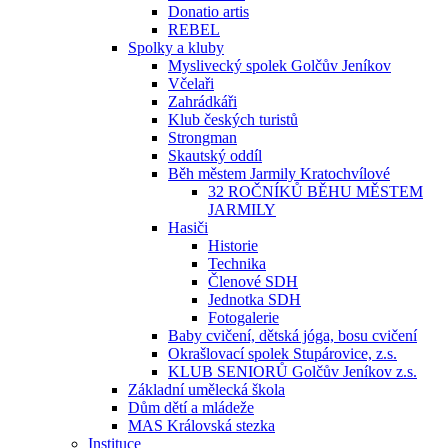
Donatio artis
REBEL
Spolky a kluby
Myslivecký spolek Golčův Jeníkov
Včelaři
Zahrádkáři
Klub českých turistů
Strongman
Skautský oddíl
Běh městem Jarmily Kratochvílové
32 ROČNÍKŮ BĚHU MĚSTEM
JARMILY
Hasiči
Historie
Technika
Členové SDH
Jednotka SDH
Fotogalerie
Baby cvičení, dětská jóga, bosu cvičení
Okrašlovací spolek Stupárovice, z.s.
KLUB SENIORŮ Golčův Jeníkov z.s.
Základní umělecká škola
Dům dětí a mládeže
MAS Královská stezka
Instituce