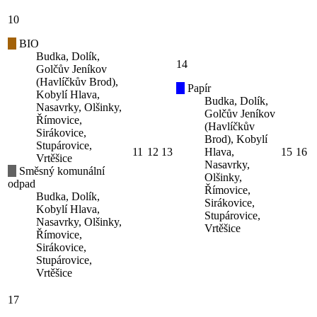
10
BIO
Budka, Dolík,
14
Golčův Jeníkov
(Havlíčkův Brod),
Papír
Kobylí Hlava,
Budka, Dolík,
Nasavrky, Olšinky,
Golčův Jeníkov
Římovice,
(Havlíčkův
Sirákovice,
Brod), Kobylí
Stupárovice,
11
12
13
Hlava,
15
16
Vrtěšice
Nasavrky,
Směsný komunální
Olšinky,
odpad
Římovice,
Budka, Dolík,
Sirákovice,
Kobylí Hlava,
Stupárovice,
Nasavrky, Olšinky,
Vrtěšice
Římovice,
Sirákovice,
Stupárovice,
Vrtěšice
17