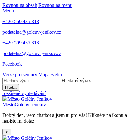
Rovnou na obsah
Rovnou na menu
Menu
+420 569 435 318
podatelna@golcuv-jenikov.cz
+420 569 435 318
podatelna@golcuv-jenikov.cz
Facebook
Verze pro seniory
Mapa webu
Hledaný výraz
Hledat
rozšířené vyhledávání
Město
Golčův Jeníkov
Dobrý den, jsem chatbot a jsem tu pro vás! Klikněte na ikonu a
napište mi dotaz.
✕