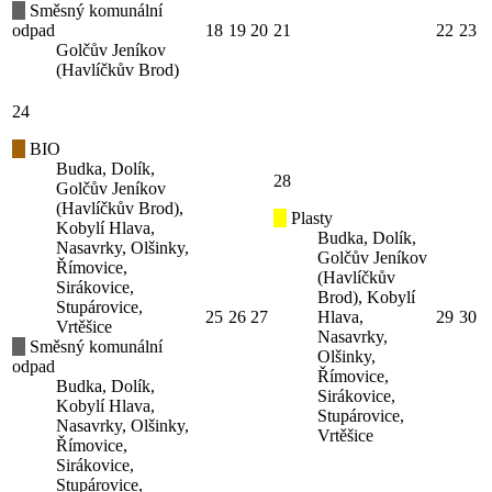
Směsný komunální
odpad
18
19
20
21
22
23
Golčův Jeníkov
(Havlíčkův Brod)
24
BIO
Budka, Dolík,
28
Golčův Jeníkov
(Havlíčkův Brod),
Plasty
Kobylí Hlava,
Budka, Dolík,
Nasavrky, Olšinky,
Golčův Jeníkov
Římovice,
(Havlíčkův
Sirákovice,
Brod), Kobylí
Stupárovice,
25
26
27
Hlava,
29
30
Vrtěšice
Nasavrky,
Směsný komunální
Olšinky,
odpad
Římovice,
Budka, Dolík,
Sirákovice,
Kobylí Hlava,
Stupárovice,
Nasavrky, Olšinky,
Vrtěšice
Římovice,
Sirákovice,
Stupárovice,