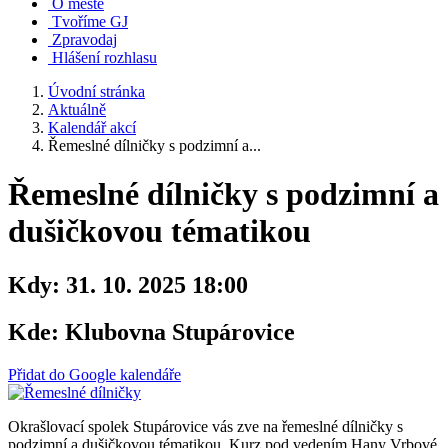
O městě
Tvoříme GJ
Zpravodaj
Hlášení rozhlasu
Úvodní stránka
Aktuálně
Kalendář akcí
Řemeslné dílničky s podzimní a...
Řemeslné dílničky s podzimní a
dušičkovou tématikou
Kdy:
31. 10. 2025 18:00
Kde:
Klubovna Stupárovice
Přidat do Google kalendáře
Okrašlovací spolek Stupárovice vás zve na řemeslné dílničky s
podzimní a dušičkovou tématikou. Kurz pod vedením Hany Vrbové