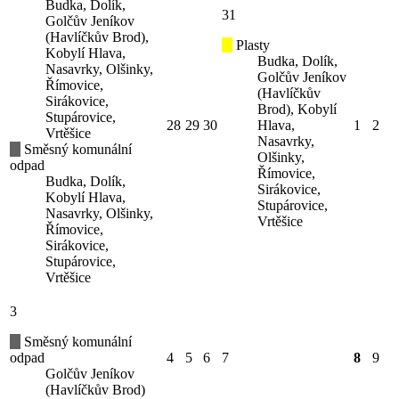
Budka, Dolík,
31
Golčův Jeníkov
(Havlíčkův Brod),
Plasty
Kobylí Hlava,
Budka, Dolík,
Nasavrky, Olšinky,
Golčův Jeníkov
Římovice,
(Havlíčkův
Sirákovice,
Brod), Kobylí
Stupárovice,
28
29
30
Hlava,
1
2
Vrtěšice
Nasavrky,
Směsný komunální
Olšinky,
odpad
Římovice,
Budka, Dolík,
Sirákovice,
Kobylí Hlava,
Stupárovice,
Nasavrky, Olšinky,
Vrtěšice
Římovice,
Sirákovice,
Stupárovice,
Vrtěšice
3
Směsný komunální
odpad
4
5
6
7
8
9
Golčův Jeníkov
(Havlíčkův Brod)