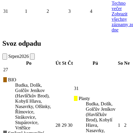
Techno
večer
31
1
2
3
4
Zobrazit
všechny
záznamy z
dne
Svoz odpadu
Srpen
2026
Po
Út
St
Čt
Pá
So
Ne
27
BIO
Budka, Dolík,
31
Golčův Jeníkov
(Havlíčkův Brod),
Plasty
Kobylí Hlava,
Budka, Dolík,
Nasavrky, Olšinky,
Golčův Jeníkov
Římovice,
(Havlíčkův
Sirákovice,
Brod), Kobylí
Stupárovice,
28
29
30
Hlava,
1
2
Vrtěšice
Nasavrky,