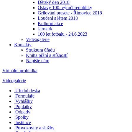
Dětský den 2018
Oslavy 100. výročí republiky
Grilování prasete - Římovice 2018
Loučení s létem 2018
Kulturní akce
Jarmark
100 let fotbalu - 24.6.2023
Videogalerie
Kontakty
Struktura úřadu
Kniha přání a stížností
Napište nám
Virtuální prohlídka
Videogalerie
Úřední deska
Formuláře
Vyhlášky
Poplatky
Odpady
Spolky
Instituce
Provozovny a služby