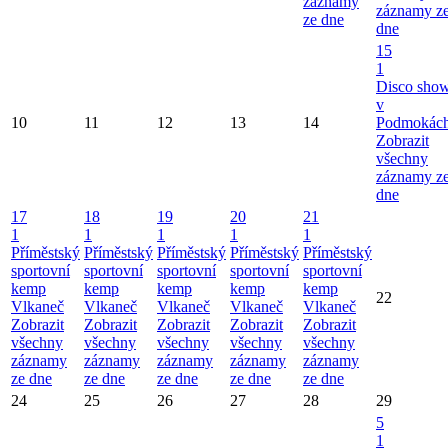
záznamy
záznamy z
ze dne
dne
15
1
Disco sho
v
10
11
12
13
14
Podmokác
Zobrazit
všechny
záznamy z
dne
17
18
19
20
21
1
1
1
1
1
Příměstský
Příměstský
Příměstský
Příměstský
Příměstský
sportovní
sportovní
sportovní
sportovní
sportovní
kemp
kemp
kemp
kemp
kemp
22
Vlkaneč
Vlkaneč
Vlkaneč
Vlkaneč
Vlkaneč
Zobrazit
Zobrazit
Zobrazit
Zobrazit
Zobrazit
všechny
všechny
všechny
všechny
všechny
záznamy
záznamy
záznamy
záznamy
záznamy
ze dne
ze dne
ze dne
ze dne
ze dne
24
25
26
27
28
29
5
1