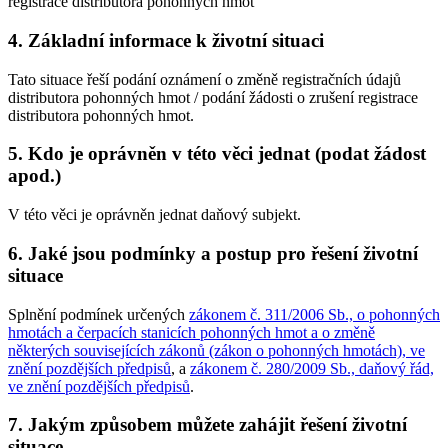
registrace distributora pohonných hmot
4. Základní informace k životní situaci
Tato situace řeší podání oznámení o změně registračních údajů
distributora pohonných hmot / podání žádosti o zrušení registrace
distributora pohonných hmot.
5. Kdo je oprávněn v této věci jednat (podat žádost
apod.)
V této věci je oprávněn jednat daňový subjekt.
6. Jaké jsou podmínky a postup pro řešení životní
situace
Splnění podmínek určených
zákonem č. 311/2006 Sb., o pohonných
hmotách a čerpacích stanicích pohonných hmot a o změně
některých souvisejících zákonů (zákon o pohonných hmotách), ve
znění pozdějších předpisů
, a
zákonem č. 280/2009 Sb., daňový řád,
ve znění pozdějších předpisů
.
7. Jakým způsobem můžete zahájit řešení životní
situace