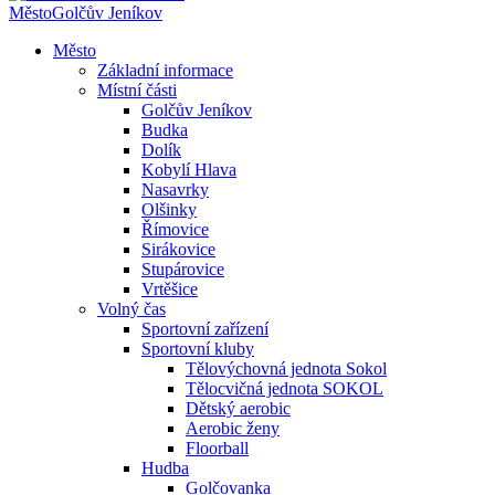
Město
Golčův Jeníkov
Město
Základní informace
Místní části
Golčův Jeníkov
Budka
Dolík
Kobylí Hlava
Nasavrky
Olšinky
Římovice
Sirákovice
Stupárovice
Vrtěšice
Volný čas
Sportovní zařízení
Sportovní kluby
Tělovýchovná jednota Sokol
Tělocvičná jednota SOKOL
Dětský aerobic
Aerobic ženy
Floorball
Hudba
Golčovanka