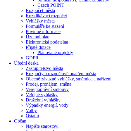
Czech POINT
Rozpočet města
Rozklikávací rozpočet
Vyhlášky města
Formuláře ke stažení
Povinné informace
Územní plán
Elektronická podatelna
Přijaté dotace
Plánované projekty
GDPR
Úřední deska
Zastupitelstvo města
Rozpočty a rozpočtové opatření města
Obecně závazné vyhlášky, směrnice a nařízení
Prodej, pronájem, směna
Veřejnoprávní smlouvy
Veřejné vyhlášky
Dražební vyhlášky
Výpadky energií, vody
Volby
Ostatní
Občan
Napište starostovi