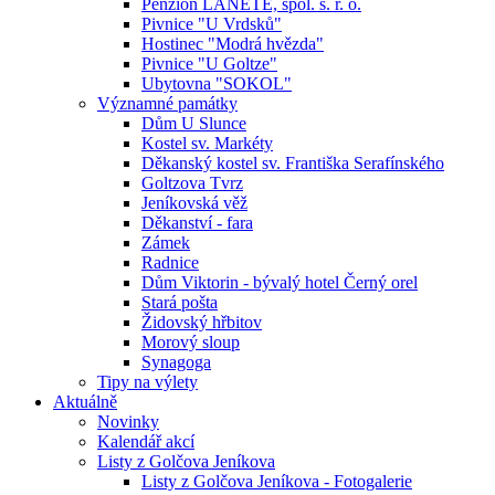
Penzion LANETE, spol. s. r. o.
Pivnice "U Vrdsků"
Hostinec "Modrá hvězda"
Pivnice "U Goltze"
Ubytovna "SOKOL"
Významné památky
Dům U Slunce
Kostel sv. Markéty
Děkanský kostel sv. Františka Serafínského
Goltzova Tvrz
Jeníkovská věž
Děkanství - fara
Zámek
Radnice
Dům Viktorin - bývalý hotel Černý orel
Stará pošta
Židovský hřbitov
Morový sloup
Synagoga
Tipy na výlety
Aktuálně
Novinky
Kalendář akcí
Listy z Golčova Jeníkova
Listy z Golčova Jeníkova - Fotogalerie