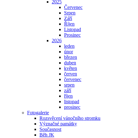
2025
Červenec
Srpen
Září
Říjen
Listopad
Prosinec
2026
leden
únor
březen
duben
květen
červen
červenec
srpen
září
říjen
listopad
prosinec
Fotogalerie
Rozsvěcení vánočního stromku
Význačné památky
Současnost
Běh JK