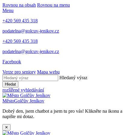
Rovnou na obsah
Rovnou na menu
Menu
+420 569 435 318
podatelna@golcuv-jenikov.cz
+420 569 435 318
podatelna@golcuv-jenikov.cz
Facebook
Verze pro seniory
Mapa webu
Hledaný výraz
Hledat
rozšířené vyhledávání
Město
Golčův Jeníkov
Dobrý den, jsem chatbot a jsem tu pro vás! Klikněte na ikonu a
napište mi dotaz.
✕