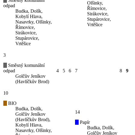
Směsný komunální
Olšinky,
odpad
Římovice,
Budka, Dolík,
Sirákovice,
Kobylí Hlava,
Stupárovice,
Nasavrky, Olšinky,
Vrtěšice
Římovice,
Sirákovice,
Stupárovice,
Vrtěšice
3
Směsný komunální
odpad
4
5
6
7
8
9
Golčův Jeníkov
(Havlíčkův Brod)
10
BIO
Budka, Dolík,
14
Golčův Jeníkov
(Havlíčkův Brod),
Papír
Kobylí Hlava,
Budka, Dolík,
Nasavrky, Olšinky,
Golčův Jeníkov