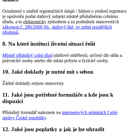
Oznámení o změně registračních údajů / žádost o zrušení registrace
je oprávněn podat daňový subjekt místně příslušnému celnímu
úřadu, a to
elektronicky
způsobem a za podmínek stanovených
zákonem č. 280/2009 Sb., daňový řád, ve znění pozdějších
předpisů
.
8. Na které instituci životní situaci řešit
Místně příslušný celní úřad
(daňové oddělení), určený dle sídla u
právnické osoby anebo dle místa pobytu u fyzické osoby.
10. Jaké doklady je nutné mít s sebou
Žádné doklady nejsou stanoveny.
11. Jaké jsou potřebné formuláře a kde jsou k
dispozici
Příslušný formulář naleznete na
internetových stránkách Celní
správy České republiky
.
12. Jaké jsou poplatky a jak je lze uhradit