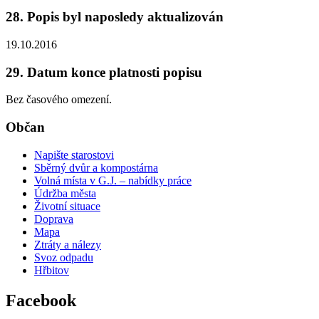
28. Popis byl naposledy aktualizován
19.10.2016
29. Datum konce platnosti popisu
Bez časového omezení.
Občan
Napište starostovi
Sběrný dvůr a kompostárna
Volná místa v G.J. – nabídky práce
Údržba města
Životní situace
Doprava
Mapa
Ztráty a nálezy
Svoz odpadu
Hřbitov
Facebook