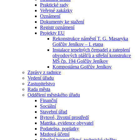
Praktické rady
Veřejné zakázky
Oznámení
Dokumenty ke stažení
Registr oznámení
Projekty EU
Rekonstrukce náměstí T. G. Masaryka
Golčův Jeníkov – I. etapa
Instalace tepelných čerpadel a zateplení
obvodových plášťů a střešní konstrukce
MŠ čp. 194 Golčův Jeníkov
Kompostárna Golčův Jeníkov
Zprávy z radnice
Vedení úřadu
Zastupitelstvo
Rada města
Oddělení městského úřadu
Finanční
Sociální
Stavební úřad
Bytové, životní prostředí
Matrika, evidence obyvatel
Podatelna, poplatky
Mzdová účetní
Silniční hospodářství, technické služby