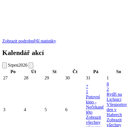
Zobrazit podrobnější statistiky
Kalendář akcí
Srpen
2026
Po
Út
St
Čt
Pá
So
27
28
29
30
31
1
8
7
2
1
Rytíři na
Putovní
Lichnici
kino -
Všesportov
Nečekané
3
4
5
6
den v
léto
Habrech
Zobrazit
Zobrazit
všechny
všechny