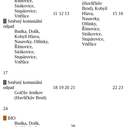
Římovice,
(Havlíčkův
Sirákovice,
Brod), Kobylí
Stupárovice,
11
12
13
Hlava,
15
16
Vrtěšice
Nasavrky,
Směsný komunální
Olšinky,
odpad
Římovice,
Budka, Dolík,
Sirákovice,
Kobylí Hlava,
Stupárovice,
Nasavrky, Olšinky,
Vrtěšice
Římovice,
Sirákovice,
Stupárovice,
Vrtěšice
17
Směsný komunální
odpad
18
19
20
21
22
23
Golčův Jeníkov
(Havlíčkův Brod)
24
BIO
Budka, Dolík,
28