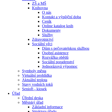
ZŠ a MŠ
Knihovna
O nás
Kontakt a výpůjční doba
Ceník
Online katalog knih
Dokumenty
Služby
Zdravotnictví
Sociální věci
Dům s pečovatelskou službou
Osobní asistence
Rozvážka obědů
Sociální poradenství
Jednorázová výpomoc
Symboly města
Virtuální prohlídka
Aktuální teplota
Stavy vodních toků
Senioři - kiosek
Úřad
Úřední deska
Městský úřad
Základní informace
Struktura úřadu