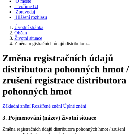
O městě
Tvoříme GJ
Zpravodaj
Hlášení rozhlasu
Úvodní stránka
Občan
Životní situace
Změna registračních údajů distributora...
Změna registračních údajů
distributora pohonných hmot /
zrušení registrace distributora
pohonných hmot
Základní znění
Rozšířené znění
Úplné znění
3. Pojmenování (název) životní situace
Změna registračních údajů distributora pohonných hmot / zrušení