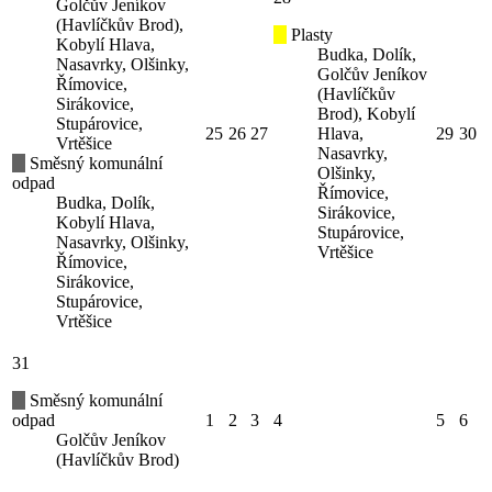
Golčův Jeníkov
(Havlíčkův Brod),
Plasty
Kobylí Hlava,
Budka, Dolík,
Nasavrky, Olšinky,
Golčův Jeníkov
Římovice,
(Havlíčkův
Sirákovice,
Brod), Kobylí
Stupárovice,
25
26
27
Hlava,
29
30
Vrtěšice
Nasavrky,
Směsný komunální
Olšinky,
odpad
Římovice,
Budka, Dolík,
Sirákovice,
Kobylí Hlava,
Stupárovice,
Nasavrky, Olšinky,
Vrtěšice
Římovice,
Sirákovice,
Stupárovice,
Vrtěšice
31
Směsný komunální
odpad
1
2
3
4
5
6
Golčův Jeníkov
(Havlíčkův Brod)