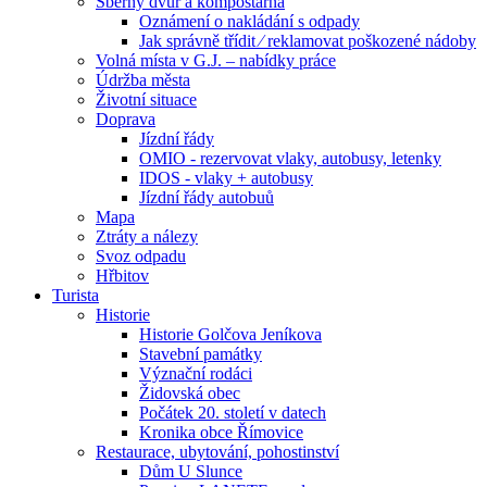
Sběrný dvůr a kompostárna
Oznámení o nakládání s odpady
Jak správně třídit ⁄ reklamovat poškozené nádoby
Volná místa v G.J. – nabídky práce
Údržba města
Životní situace
Doprava
Jízdní řády
OMIO - rezervovat vlaky, autobusy, letenky
IDOS - vlaky + autobusy
Jízdní řády autobuů
Mapa
Ztráty a nálezy
Svoz odpadu
Hřbitov
Turista
Historie
Historie Golčova Jeníkova
Stavební památky
Význační rodáci
Židovská obec
Počátek 20. století v datech
Kronika obce Římovice
Restaurace, ubytování, pohostinství
Dům U Slunce