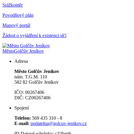
Srážkoměr
Povodňový plán
Mapový portál
Žádost o vyjádření k existenci síťí
Město
Golčův Jeníkov
Adresa
Město Golčův Jeníkov
nám. T.G.M. 110
582 82 Golčův Jeníkov
IČO: 00267406
DIČ: CZ00267406
Spojení
Telefon:
569 435 310 - 8
E-mail:
podatelna@golcuv-jenikov.cz
ID Datové schránky: c32begb