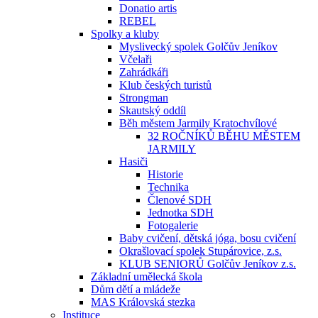
Donatio artis
REBEL
Spolky a kluby
Myslivecký spolek Golčův Jeníkov
Včelaři
Zahrádkáři
Klub českých turistů
Strongman
Skautský oddíl
Běh městem Jarmily Kratochvílové
32 ROČNÍKŮ BĚHU MĚSTEM
JARMILY
Hasiči
Historie
Technika
Členové SDH
Jednotka SDH
Fotogalerie
Baby cvičení, dětská jóga, bosu cvičení
Okrašlovací spolek Stupárovice, z.s.
KLUB SENIORŮ Golčův Jeníkov z.s.
Základní umělecká škola
Dům dětí a mládeže
MAS Královská stezka
Instituce