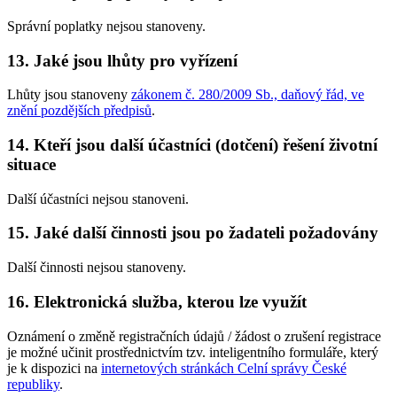
Správní poplatky nejsou stanoveny.
13. Jaké jsou lhůty pro vyřízení
Lhůty jsou stanoveny
zákonem č. 280/2009 Sb., daňový řád, ve
znění pozdějších předpisů
.
14. Kteří jsou další účastníci (dotčení) řešení životní
situace
Další účastníci nejsou stanoveni.
15. Jaké další činnosti jsou po žadateli požadovány
Další činnosti nejsou stanoveny.
16. Elektronická služba, kterou lze využít
Oznámení o změně registračních údajů / žádost o zrušení registrace
je možné učinit prostřednictvím tzv. inteligentního formuláře, který
je k dispozici na
internetových stránkách Celní správy České
republiky
.