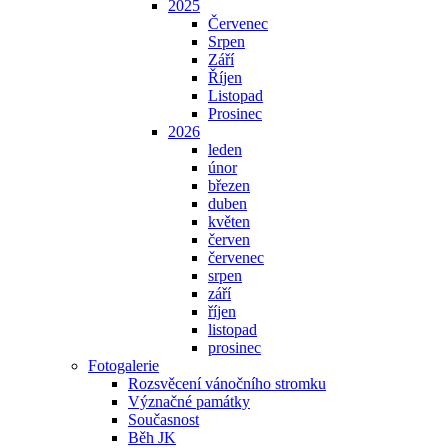
2025
Červenec
Srpen
Září
Říjen
Listopad
Prosinec
2026
leden
únor
březen
duben
květen
červen
červenec
srpen
září
říjen
listopad
prosinec
Fotogalerie
Rozsvěcení vánočního stromku
Význačné památky
Současnost
Běh JK