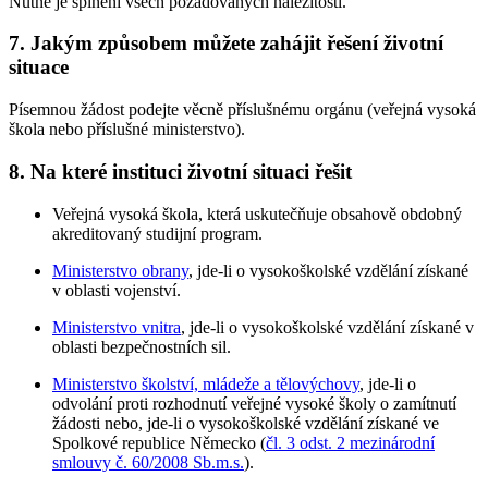
Nutné je splnění všech požadovaných náležitostí.
7. Jakým způsobem můžete zahájit řešení životní
situace
Písemnou žádost podejte věcně příslušnému orgánu (veřejná vysoká
škola nebo příslušné ministerstvo).
8. Na které instituci životní situaci řešit
Veřejná vysoká škola, která uskutečňuje obsahově obdobný
akreditovaný studijní program.
Ministerstvo obrany
, jde-li o vysokoškolské vzdělání získané
v oblasti vojenství.
Ministerstvo vnitra
, jde-li o vysokoškolské vzdělání získané v
oblasti bezpečnostních sil.
Ministerstvo školství, mládeže a tělovýchovy
, jde-li o
odvolání proti rozhodnutí veřejné vysoké školy o zamítnutí
žádosti nebo, jde-li o vysokoškolské vzdělání získané ve
Spolkové republice Německo (
čl. 3 odst. 2 mezinárodní
smlouvy č. 60/2008 Sb.m.s.
).