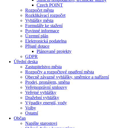
Czech POINT
Rozpočet města
Rozklikávací rozpočet
Vyhlášky města
Formuláře ke stažení
Povinné informace
Územní plán
Elektronická podatelna
Přijaté dotace
Plánované projekty
GDPR
Úřední deska
Zastupitelstvo města
Rozpočty a rozpočtové opatření města
Obecně závazné vyhlášky, směrnice a nařízení
Prodej, pronájem, směna
Veřejnoprávní smlouvy
Veřejné vyhlášky
Dražební vyhlášky
Výpadky energií, vody
Volby
Ostatní
Občan
Napište starostovi