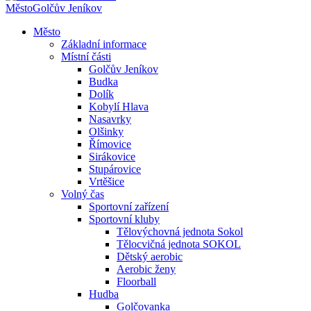
Město
Golčův Jeníkov
Město
Základní informace
Místní části
Golčův Jeníkov
Budka
Dolík
Kobylí Hlava
Nasavrky
Olšinky
Římovice
Sirákovice
Stupárovice
Vrtěšice
Volný čas
Sportovní zařízení
Sportovní kluby
Tělovýchovná jednota Sokol
Tělocvičná jednota SOKOL
Dětský aerobic
Aerobic ženy
Floorball
Hudba
Golčovanka