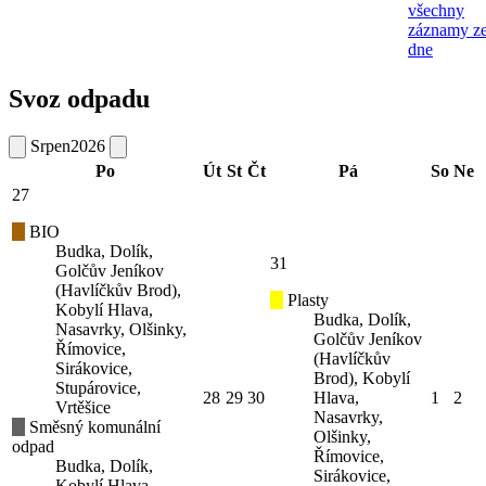
všechny
záznamy z
dne
Svoz odpadu
Srpen
2026
Po
Út
St
Čt
Pá
So
Ne
27
BIO
Budka, Dolík,
31
Golčův Jeníkov
(Havlíčkův Brod),
Plasty
Kobylí Hlava,
Budka, Dolík,
Nasavrky, Olšinky,
Golčův Jeníkov
Římovice,
(Havlíčkův
Sirákovice,
Brod), Kobylí
Stupárovice,
28
29
30
Hlava,
1
2
Vrtěšice
Nasavrky,
Směsný komunální
Olšinky,
odpad
Římovice,
Budka, Dolík,
Sirákovice,
Kobylí Hlava,