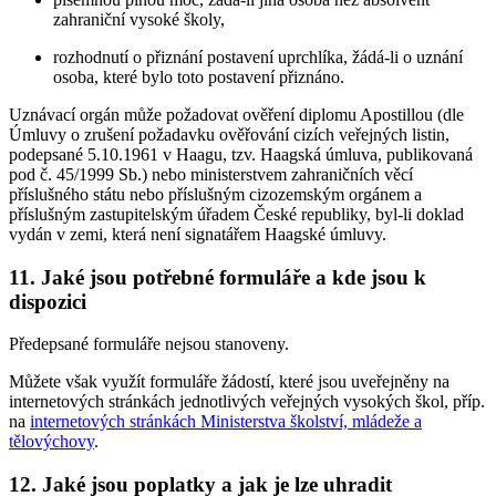
zahraniční vysoké školy,
rozhodnutí o přiznání postavení uprchlíka, žádá-li o uznání
osoba, které bylo toto postavení přiznáno.
Uznávací orgán může požadovat ověření diplomu Apostillou (dle
Úmluvy o zrušení požadavku ověřování cizích veřejných listin,
podepsané 5.10.1961 v Haagu, tzv. Haagská úmluva, publikovaná
pod č. 45/1999 Sb.) nebo ministerstvem zahraničních věcí
příslušného státu nebo příslušným cizozemským orgánem a
příslušným zastupitelským úřadem České republiky, byl-li doklad
vydán v zemi, která není signatářem Haagské úmluvy.
11. Jaké jsou potřebné formuláře a kde jsou k
dispozici
Předepsané formuláře nejsou stanoveny.
Můžete však využít formuláře žádostí, které jsou uveřejněny na
internetových stránkách jednotlivých veřejných vysokých škol, příp.
na
internetových stránkách Ministerstva školství, mládeže a
tělovýchovy
.
12. Jaké jsou poplatky a jak je lze uhradit