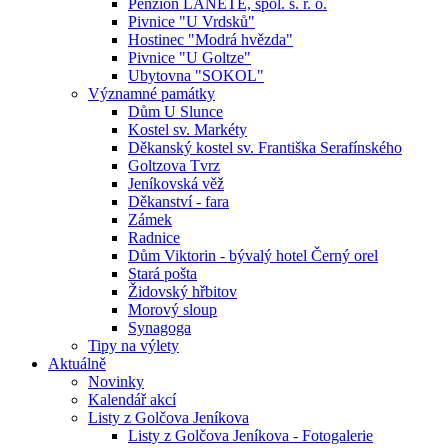
Penzion LANETE, spol. s. r. o.
Pivnice "U Vrdsků"
Hostinec "Modrá hvězda"
Pivnice "U Goltze"
Ubytovna "SOKOL"
Významné památky
Dům U Slunce
Kostel sv. Markéty
Děkanský kostel sv. Františka Serafínského
Goltzova Tvrz
Jeníkovská věž
Děkanství - fara
Zámek
Radnice
Dům Viktorin - bývalý hotel Černý orel
Stará pošta
Židovský hřbitov
Morový sloup
Synagoga
Tipy na výlety
Aktuálně
Novinky
Kalendář akcí
Listy z Golčova Jeníkova
Listy z Golčova Jeníkova - Fotogalerie