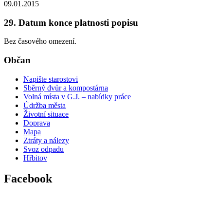
09.01.2015
29. Datum konce platnosti popisu
Bez časového omezení.
Občan
Napište starostovi
Sběrný dvůr a kompostárna
Volná místa v G.J. – nabídky práce
Údržba města
Životní situace
Doprava
Mapa
Ztráty a nálezy
Svoz odpadu
Hřbitov
Facebook