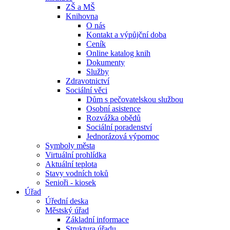
ZŠ a MŠ
Knihovna
O nás
Kontakt a výpůjční doba
Ceník
Online katalog knih
Dokumenty
Služby
Zdravotnictví
Sociální věci
Dům s pečovatelskou službou
Osobní asistence
Rozvážka obědů
Sociální poradenství
Jednorázová výpomoc
Symboly města
Virtuální prohlídka
Aktuální teplota
Stavy vodních toků
Senioři - kiosek
Úřad
Úřední deska
Městský úřad
Základní informace
Struktura úřadu