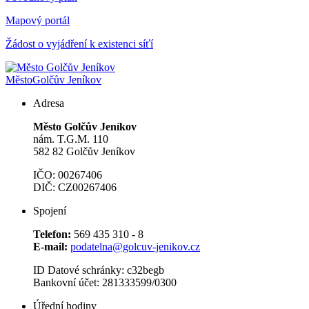
Mapový portál
Žádost o vyjádření k existenci síťí
Město
Golčův Jeníkov
Adresa
Město Golčův Jeníkov
nám. T.G.M. 110
582 82 Golčův Jeníkov
IČO: 00267406
DIČ: CZ00267406
Spojení
Telefon:
569 435 310 - 8
E-mail:
podatelna@golcuv-jenikov.cz
ID Datové schránky: c32begb
Bankovní účet: 281333599/0300
Úřední hodiny