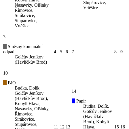
Stupárovice,
Nasavrky, Olšinky,
Vrtěšice
Římovice,
Sirákovice,
Stupárovice,
Vrtěšice
3
Směsný komunální
odpad
4
5
6
7
8
9
Golčův Jeníkov
(Havlíčkův Brod)
10
BIO
Budka, Dolík,
14
Golčův Jeníkov
(Havlíčkův Brod),
Papír
Kobylí Hlava,
Budka, Dolík,
Nasavrky, Olšinky,
Golčův Jeníkov
Římovice,
(Havlíčkův
Sirákovice,
Brod), Kobylí
Stupárovice,
11
12
13
Hlava,
15
16