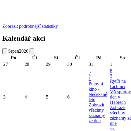
Zobrazit podrobnější statistiky
Kalendář akcí
Srpen
2026
Po
Út
St
Čt
Pá
So
27
28
29
30
31
1
8
7
2
1
Rytíři na
Putovní
Lichnici
kino -
Všesportov
Nečekané
3
4
5
6
den v
léto
Habrech
Zobrazit
Zobrazit
všechny
všechny
záznamy
záznamy z
ze dne
dne
15