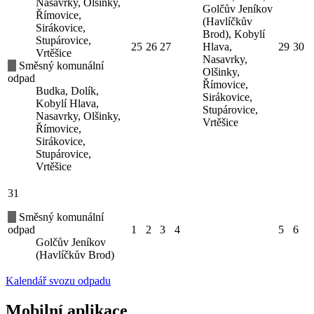
Nasavrky, Olšinky,
Golčův Jeníkov
Římovice,
(Havlíčkův
Sirákovice,
Brod), Kobylí
Stupárovice,
25
26
27
Hlava,
29
30
Vrtěšice
Nasavrky,
Směsný komunální
Olšinky,
odpad
Římovice,
Budka, Dolík,
Sirákovice,
Kobylí Hlava,
Stupárovice,
Nasavrky, Olšinky,
Vrtěšice
Římovice,
Sirákovice,
Stupárovice,
Vrtěšice
31
Směsný komunální
odpad
1
2
3
4
5
6
Golčův Jeníkov
(Havlíčkův Brod)
Kalendář svozu odpadu
Mobilní aplikace