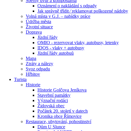
Sběrný dvůr a kompostárna
Oznámení o nakládání s odpady
Jak správně třídit ⁄ reklamovat poškozené nádoby
Volná místa v G.J. – nabídky práce
Údržba města
Životní situace
Doprava
Jízdní řády
OMIO - rezervovat vlaky, autobusy, letenky
IDOS - vlaky + autobusy
Jízdní řády autobuů
Mapa
Ztráty a nálezy
Svoz odpadu
Hřbitov
Turista
Historie
Historie Golčova Jeníkova
Stavební památky
Význační rodáci
Židovská obec
Počátek 20. století v datech
Kronika obce Římovice
Restaurace, ubytování, pohostinství
Dům U Slunce