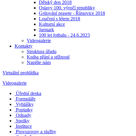
Dětský den 2018
Oslavy 100. výročí republiky
Grilování prasete - Římovice 2018
Loučení s létem 2018
Kulturní akce
Jarmark
100 let fotbalu - 24.6.2023
Videogalerie
Kontakty
Struktura úřadu
Kniha přání a stížností
Napište nám
Virtuální prohlídka
Videogalerie
Úřední deska
Formuláře
Vyhlášky
Poplatky
Odpady
Spolky
Instituce
Provozovny a služby