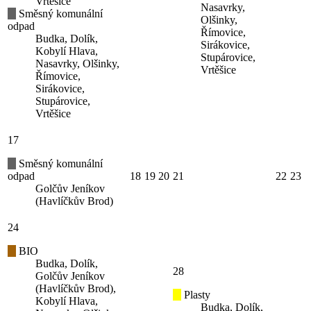
Vrtěšice
Nasavrky,
Směsný komunální
Olšinky,
odpad
Římovice,
Budka, Dolík,
Sirákovice,
Kobylí Hlava,
Stupárovice,
Nasavrky, Olšinky,
Vrtěšice
Římovice,
Sirákovice,
Stupárovice,
Vrtěšice
17
Směsný komunální
odpad
18
19
20
21
22
23
Golčův Jeníkov
(Havlíčkův Brod)
24
BIO
Budka, Dolík,
28
Golčův Jeníkov
(Havlíčkův Brod),
Plasty
Kobylí Hlava,
Budka, Dolík,