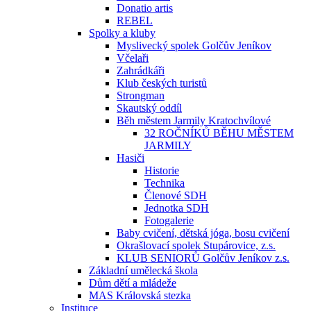
Donatio artis
REBEL
Spolky a kluby
Myslivecký spolek Golčův Jeníkov
Včelaři
Zahrádkáři
Klub českých turistů
Strongman
Skautský oddíl
Běh městem Jarmily Kratochvílové
32 ROČNÍKŮ BĚHU MĚSTEM
JARMILY
Hasiči
Historie
Technika
Členové SDH
Jednotka SDH
Fotogalerie
Baby cvičení, dětská jóga, bosu cvičení
Okrašlovací spolek Stupárovice, z.s.
KLUB SENIORŮ Golčův Jeníkov z.s.
Základní umělecká škola
Dům dětí a mládeže
MAS Královská stezka
Instituce