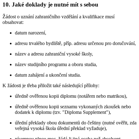
10. Jaké doklady je nutné mít s sebou
Žádost o uznání zahraničního vzdělání a kvalifikace musí
obsahovat:
datum narození,
adresu trvalého bydliště, příp. adresu určenou pro doručování,
název a adresu zahraniční vysoké školy,
název studijního programu a oboru studia,
datum zahájení a ukončení studia.
K žádosti je třeba přiložit také následující přílohy:
úředně ověřenou kopii diplomu (notářem nebo matrikou),
úředně ověřenou kopii seznamu vykonaných zkoušek nebo
dodatek k diplomu (tzv. "Diploma Supplement"),
úřední překlady obou dokumentů do češtiny (nutné ověřit, zda
veřejná vysoká škola úřední překlad vyžaduje),
písemnou plnou moc, žádá-li jiná osoba než absolvent