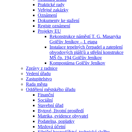
Praktické rady
Veřejné zakázky
Oznámení
Dokumenty ke stažení
Registr oznámení
Projekty EU
Rekonstrukce náměstí T. G. Masaryka
Golčův Jeníkov – I. etapa
Instalace tepelných čerpadel a zateplení
obvodových plášťů a střešní konstrukce
MŠ čp. 194 Golčův Jeníkov
Kompostárna Golčův Jeníkov
Zprávy z radnice
Vedení úřadu
Zastupitelstvo
Rada města
Oddělení městského úřadu
Finanční
Sociální
Stavební úřad
Bytové, životní prostředí
Matrika, evidence obyvatel
Podatelna, poplatky
Mzdová účetní
Silniční hospodářství, technické služby