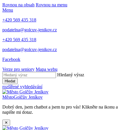
Rovnou na obsah
Rovnou na menu
Menu
+420 569 435 318
podatelna@golcuv-jenikov.cz
+420 569 435 318
podatelna@golcuv-jenikov.cz
Facebook
Verze pro seniory
Mapa webu
Hledaný výraz
Hledat
rozšířené vyhledávání
Město
Golčův Jeníkov
Dobrý den, jsem chatbot a jsem tu pro vás! Klikněte na ikonu a
napište mi dotaz.
✕