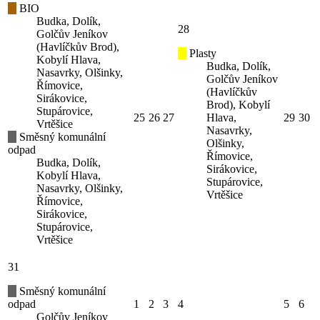
BIO
Budka, Dolík,
28
Golčův Jeníkov
(Havlíčkův Brod),
Plasty
Kobylí Hlava,
Budka, Dolík,
Nasavrky, Olšinky,
Golčův Jeníkov
Římovice,
(Havlíčkův
Sirákovice,
Brod), Kobylí
Stupárovice,
25
26
27
Hlava,
29
30
Vrtěšice
Nasavrky,
Směsný komunální
Olšinky,
odpad
Římovice,
Budka, Dolík,
Sirákovice,
Kobylí Hlava,
Stupárovice,
Nasavrky, Olšinky,
Vrtěšice
Římovice,
Sirákovice,
Stupárovice,
Vrtěšice
31
Směsný komunální
odpad
1
2
3
4
5
6
Golčův Jeníkov