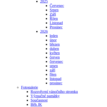
2025
Červenec
Srpen
Září
Říjen
Listopad
Prosinec
2026
leden
únor
březen
duben
květen
červen
červenec
srpen
září
říjen
listopad
prosinec
Fotogalerie
Rozsvěcení vánočního stromku
Význačné památky
Současnost
Běh JK