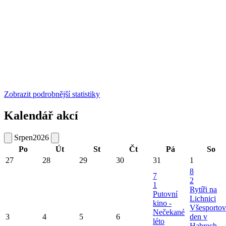
Zobrazit podrobnější statistiky
Kalendář akcí
Srpen
2026
Po
Út
St
Čt
Pá
So
27
28
29
30
31
1
8
7
2
1
Rytíři na
Putovní
Lichnici
kino -
Všesportov
Nečekané
3
4
5
6
den v
léto
Habrech