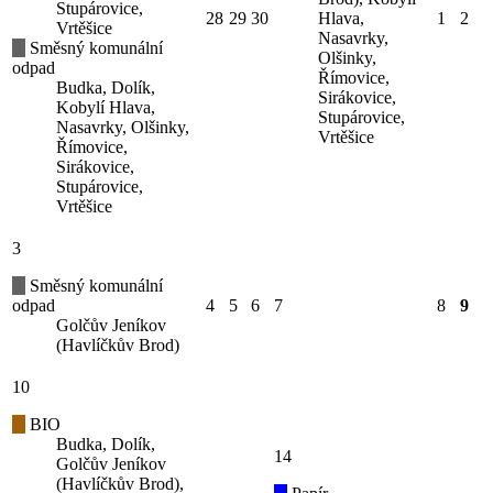
Stupárovice,
28
29
30
Hlava,
1
2
Vrtěšice
Nasavrky,
Směsný komunální
Olšinky,
odpad
Římovice,
Budka, Dolík,
Sirákovice,
Kobylí Hlava,
Stupárovice,
Nasavrky, Olšinky,
Vrtěšice
Římovice,
Sirákovice,
Stupárovice,
Vrtěšice
3
Směsný komunální
odpad
4
5
6
7
8
9
Golčův Jeníkov
(Havlíčkův Brod)
10
BIO
Budka, Dolík,
14
Golčův Jeníkov
(Havlíčkův Brod),