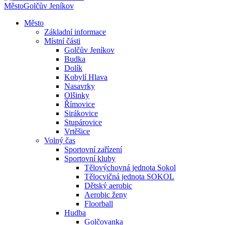
Město
Golčův Jeníkov
Město
Základní informace
Místní části
Golčův Jeníkov
Budka
Dolík
Kobylí Hlava
Nasavrky
Olšinky
Římovice
Sirákovice
Stupárovice
Vrtěšice
Volný čas
Sportovní zařízení
Sportovní kluby
Tělovýchovná jednota Sokol
Tělocvičná jednota SOKOL
Dětský aerobic
Aerobic ženy
Floorball
Hudba
Golčovanka