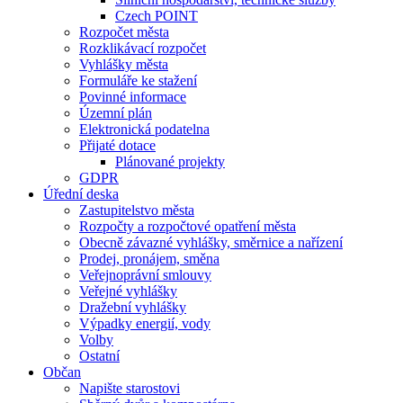
Czech POINT
Rozpočet města
Rozklikávací rozpočet
Vyhlášky města
Formuláře ke stažení
Povinné informace
Územní plán
Elektronická podatelna
Přijaté dotace
Plánované projekty
GDPR
Úřední deska
Zastupitelstvo města
Rozpočty a rozpočtové opatření města
Obecně závazné vyhlášky, směrnice a nařízení
Prodej, pronájem, směna
Veřejnoprávní smlouvy
Veřejné vyhlášky
Dražební vyhlášky
Výpadky energií, vody
Volby
Ostatní
Občan
Napište starostovi