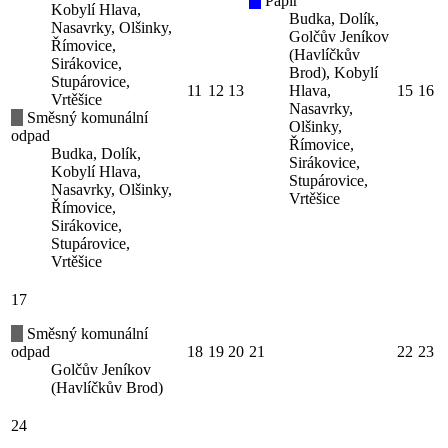
Papír
Kobylí Hlava,
Budka, Dolík,
Nasavrky, Olšinky,
Golčův Jeníkov
Římovice,
(Havlíčkův
Sirákovice,
Brod), Kobylí
Stupárovice,
11
12
13
Hlava,
15
16
Vrtěšice
Nasavrky,
Směsný komunální
Olšinky,
odpad
Římovice,
Budka, Dolík,
Sirákovice,
Kobylí Hlava,
Stupárovice,
Nasavrky, Olšinky,
Vrtěšice
Římovice,
Sirákovice,
Stupárovice,
Vrtěšice
17
Směsný komunální
odpad
18
19
20
21
22
23
Golčův Jeníkov
(Havlíčkův Brod)
24