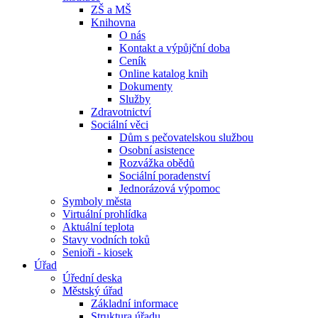
ZŠ a MŠ
Knihovna
O nás
Kontakt a výpůjční doba
Ceník
Online katalog knih
Dokumenty
Služby
Zdravotnictví
Sociální věci
Dům s pečovatelskou službou
Osobní asistence
Rozvážka obědů
Sociální poradenství
Jednorázová výpomoc
Symboly města
Virtuální prohlídka
Aktuální teplota
Stavy vodních toků
Senioři - kiosek
Úřad
Úřední deska
Městský úřad
Základní informace
Struktura úřadu