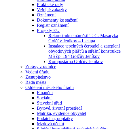
Praktické rady
Veřejné zakázky
Oznámení
Dokumenty ke stažení
Registr oznámení
Projekty EU
Rekonstrukce náměstí T. G. Masaryka
Golčův Jeníkov – I. etapa
Instalace tepelných čerpadel a zateplení
obvodových plášťů a střešní konstrukce
MŠ čp. 194 Golčův Jeníkov
Kompostárna Golčův Jeníkov
Zprávy z radnice
Vedení úřadu
Zastupitelstvo
Rada města
Oddělení městského úřadu
Finanční
Sociální
Stavební úřad
Bytové, životní prostředí
Matrika, evidence obyvatel
Podatelna, poplatky
Mzdová účetní
Silniční hospodářství, technické služby