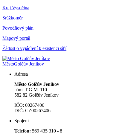
Kraj Vysočina
Srážkoměr
Povodňový plán
Mapový portál
Žádost o vyjádření k existenci síťí
Město
Golčův Jeníkov
Adresa
Město Golčův Jeníkov
nám. T.G.M. 110
582 82 Golčův Jeníkov
IČO: 00267406
DIČ: CZ00267406
Spojení
Telefon:
569 435 310 - 8