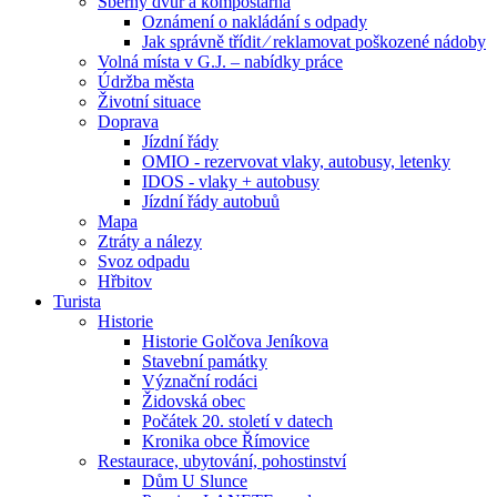
Sběrný dvůr a kompostárna
Oznámení o nakládání s odpady
Jak správně třídit ⁄ reklamovat poškozené nádoby
Volná místa v G.J. – nabídky práce
Údržba města
Životní situace
Doprava
Jízdní řády
OMIO - rezervovat vlaky, autobusy, letenky
IDOS - vlaky + autobusy
Jízdní řády autobuů
Mapa
Ztráty a nálezy
Svoz odpadu
Hřbitov
Turista
Historie
Historie Golčova Jeníkova
Stavební památky
Význační rodáci
Židovská obec
Počátek 20. století v datech
Kronika obce Římovice
Restaurace, ubytování, pohostinství
Dům U Slunce