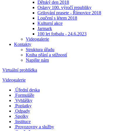
Dětský den 2018
Oslavy 100. výročí republiky
Grilování prasete - Římovice 2018
Loučení s létem 2018
Kulturní akce
Jarmark
100 let fotbalu - 24.6.2023
Videogalerie
Kontakty
Struktura úřadu
Kniha přání a stížností
Napište nám
Virtuální prohlídka
Videogalerie
Úřední deska
Formuláře
Vyhlášky
Poplatky
Odpady
Spolky
Instituce
Provozovny a služby