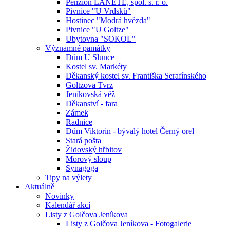
Penzion LANETE, spol. s. r. o.
Pivnice "U Vrdsků"
Hostinec "Modrá hvězda"
Pivnice "U Goltze"
Ubytovna "SOKOL"
Významné památky
Dům U Slunce
Kostel sv. Markéty
Děkanský kostel sv. Františka Serafínského
Goltzova Tvrz
Jeníkovská věž
Děkanství - fara
Zámek
Radnice
Dům Viktorin - bývalý hotel Černý orel
Stará pošta
Židovský hřbitov
Morový sloup
Synagoga
Tipy na výlety
Aktuálně
Novinky
Kalendář akcí
Listy z Golčova Jeníkova
Listy z Golčova Jeníkova - Fotogalerie