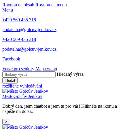
Rovnou na obsah
Rovnou na menu
Menu
+420 569 435 318
podatelna@golcuv-jenikov.cz
+420 569 435 318
podatelna@golcuv-jenikov.cz
Facebook
Verze pro seniory
Mapa webu
Hledaný výraz
Hledat
rozšířené vyhledávání
Město
Golčův Jeníkov
Dobrý den, jsem chatbot a jsem tu pro vás! Klikněte na ikonu a
napište mi dotaz.
✕