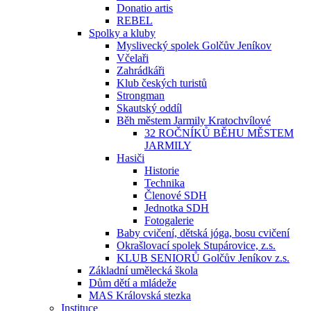
Donatio artis
REBEL
Spolky a kluby
Myslivecký spolek Golčův Jeníkov
Včelaři
Zahrádkáři
Klub českých turistů
Strongman
Skautský oddíl
Běh městem Jarmily Kratochvílové
32 ROČNÍKŮ BĚHU MĚSTEM
JARMILY
Hasiči
Historie
Technika
Členové SDH
Jednotka SDH
Fotogalerie
Baby cvičení, dětská jóga, bosu cvičení
Okrašlovací spolek Stupárovice, z.s.
KLUB SENIORŮ Golčův Jeníkov z.s.
Základní umělecká škola
Dům dětí a mládeže
MAS Královská stezka
Instituce