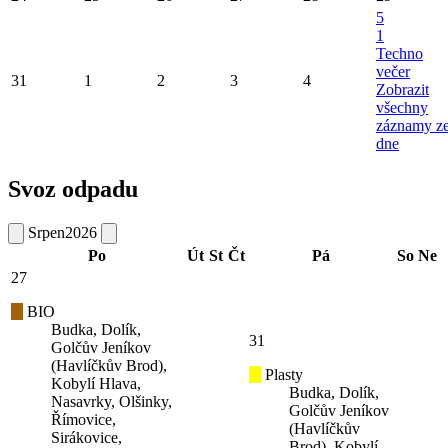
5
1
Techno
večer
31
1
2
3
4
Zobrazit
všechny
záznamy z
dne
Svoz odpadu
Srpen
2026
Po
Út
St
Čt
Pá
So
Ne
27
BIO
Budka, Dolík,
31
Golčův Jeníkov
(Havlíčkův Brod),
Plasty
Kobylí Hlava,
Budka, Dolík,
Nasavrky, Olšinky,
Golčův Jeníkov
Římovice,
(Havlíčkův
Sirákovice,
Brod), Kobylí