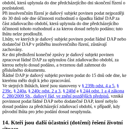
období, která uplynula do dne předcházejícího dni skončení řízení o
pozůstalosti.
Při insolvenčním řízení je daňový subjekt povinen podat nejpozději
do 30 dnů ode dne účinnosti rozhodnutí o úpadku řádné DAP za
část zdaňovacího období, která uplynula do dne předcházejícího
účinnosti tohoto rozhodnutí a za kterou dosud nebylo podáno; tuto
lhůtu nelze prodloužit.
Lhůty, ve kterých je daňový subjekt povinen podat řádné DAP nebo
dodatečné DAP v průběhu insolvenčního řízení, zůstávají
zachovány.
Ke dni předložení konečné zprávy je daňový subjekt povinen
zpracovat řádné DAP za uplynulou část zdaňovacího období, za
kterou nebylo dosud podáno, a tvrzenou daň zahrnout do
příslušného dokumentu.
Řádné DAP je daňový subjekt povinen podat do 15 dnů ode dne, ke
kterému mělo dojít k jeho zpracování.
Ve stejných lhůtách, které jsou stanoveny v
§ 239b odst. 4 a 5
,
§
239c
,
§ 240a
,
§ 240c odst. 2 a 3
,
§ 240d
a
§ 244 odst. 1 a 4 zákona
č. 280/2009 Sb., daňový řád, ve znění pozdějších předpisů
, vzniká
povinnost podat řádné DAP nebo dodatečné DAP, které nebylo
dosud podáno za předcházející zdaňovací období, v případě, kdy
původní lhůta pro jeho podání dosud neuplynula.
14. Kteří jsou další účastníci (dotčení) řešení životní
situace