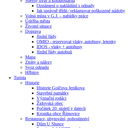
Sběrný dvůr a kompostárna
Oznámení o nakládání s odpady
Jak správně třídit ⁄ reklamovat poškozené nádoby
Volná místa v G.J. – nabídky práce
Údržba města
Životní situace
Doprava
Jízdní řády
OMIO - rezervovat vlaky, autobusy, letenky
IDOS - vlaky + autobusy
Jízdní řády autobuů
Mapa
Ztráty a nálezy
Svoz odpadu
Hřbitov
Turista
Historie
Historie Golčova Jeníkova
Stavební památky
Význační rodáci
Židovská obec
Počátek 20. století v datech
Kronika obce Římovice
Restaurace, ubytování, pohostinství
Dům U Slunce