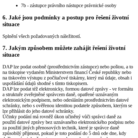
7b - zástupce právního nástupce právnické osoby
6. Jaké jsou podmínky a postup pro řešení životní
situace
Splnění všech požadovaných náležitostí.
7. Jakým způsobem můžete zahájit řešení životní
situace
DAP lze podat osobně (prostřednictvím zástupce) nebo poštou, a to
na tiskopise vydaném Ministerstvem financí České republiky nebo
na tiskovém výstupu z počítačové tiskárny, který má údaje, obsah i
uspořádání údajů shodné s tímto tiskopisem.
DAP lze podat též elektronicky, formou datové zprávy - ve formátu
a struktuře zveřejněné správcem daně, opatřené uznávaným
elektronickým podpisem, nebo odesláním prostřednictvím datové
schránky, nebo s ověřenou identitou podatele způsobem, kterým se
lze přihlásit do jeho datové schránky.
Účinky podání má rovněž úkon učiněný vůči správci daně za
použití datové zprávy bez uznávaného elektronického podpisu nebo
za použití jiných přenosových technik, které je správce daně
způsobilý přijmout, pokud je toto podání do 5 dnů ode dne, kdy