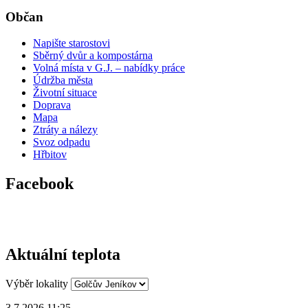
Občan
Napište starostovi
Sběrný dvůr a kompostárna
Volná místa v G.J. – nabídky práce
Údržba města
Životní situace
Doprava
Mapa
Ztráty a nálezy
Svoz odpadu
Hřbitov
Facebook
Aktuální teplota
Výběr lokality
3.7.2026 11:25