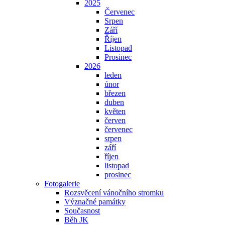
2025
Červenec
Srpen
Září
Říjen
Listopad
Prosinec
2026
leden
únor
březen
duben
květen
červen
červenec
srpen
září
říjen
listopad
prosinec
Fotogalerie
Rozsvěcení vánočního stromku
Význačné památky
Současnost
Běh JK