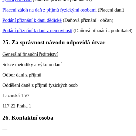
Placení záloh na daň z příjmů fyzickými osobami
(Placení daní)
Podání přiznání k dani dědické
(Daňová přiznání - občan)
Podání přiznání k dani z nemovitostí
(Daňová přiznání - podnikatel)
25. Za správnost návodu odpovídá útvar
Generální finanční ředitelství
Sekce metodiky a výkonu daní
Odbor daní z příjmů
Oddělení daně z příjmů fyzických osob
Lazarská 15/7
117 22 Praha 1
26. Kontaktní osoba
—