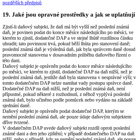
pozdějších předpisů
19. Jaké jsou opravné prostředky a jak se uplatňují
Zjistí-li daňový subjekt, že daň má být vyšší než poslední známá
daň, je povinen podat do konce měsíce následujícího po měsíci, ve
kterém to zjistil, dodatečné DAP a ve stejné lhůtě rozdílnou částku
uhradit; tato povinnost trvá, pokud běží lhůta pro stanovení daně;
poslední známá daň je výsledná daň, jak byla správcem daně dosud
pravomocně stanovena v dosavadním průběhu daňového řízení o
této dani.
Daňový subjekt je oprávněn podat do konce měsíce následujícího
po měsíci, ve kterém to zjistil, dodatečné DAP na daň nižší, než je
poslední známá daň, jestliže daň byla stanovena v nesprávné výši; v
tomto dodatečném DAP nelze namítat vady postupu správce daně.
Dodatečné DAP na daň nižší, než je poslední známá daň, není
přípustné, pokud některé z rozhodnutí, z něhož vyplývá poslední
známá daň, bylo učiněno podle pomůcek nebo vydáno na základě
sjednání daně.
Daňový subjekt je oprávněn podat dodatečné DAP, kterým se
nemění poslední známá daň, ale pouze údaje daňovým subjektem
dříve tvrzené.
V dodatečném DAP uvede daňový subjekt rozdíl oproti poslední
známé dani a den jeho zjištění; v případě dodatečného DAP na daň
nižší, nebo v případě, kdy se nemění poslední známá daň, ale pouze