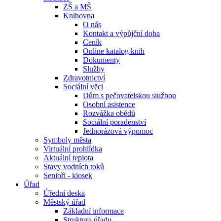
ZŠ a MŠ
Knihovna
O nás
Kontakt a výpůjční doba
Ceník
Online katalog knih
Dokumenty
Služby
Zdravotnictví
Sociální věci
Dům s pečovatelskou službou
Osobní asistence
Rozvážka obědů
Sociální poradenství
Jednorázová výpomoc
Symboly města
Virtuální prohlídka
Aktuální teplota
Stavy vodních toků
Senioři - kiosek
Úřad
Úřední deska
Městský úřad
Základní informace
Struktura úřadu