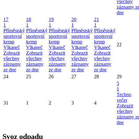
všechny
záznamy z
dne
17
18
19
20
21
1
1
1
1
1
Příměstský
Příměstský
Příměstský
Příměstský
Příměstský
sportovní
sportovní
sportovní
sportovní
sportovní
kemp
kemp
kemp
kemp
kemp
22
Vlkaneč
Vlkaneč
Vlkaneč
Vlkaneč
Vlkaneč
Zobrazit
Zobrazit
Zobrazit
Zobrazit
Zobrazit
všechny
všechny
všechny
všechny
všechny
záznamy
záznamy
záznamy
záznamy
záznamy
ze dne
ze dne
ze dne
ze dne
ze dne
24
25
26
27
28
29
5
1
Techno
večer
31
1
2
3
4
Zobrazit
všechny
záznamy z
dne
Svoz odpadu