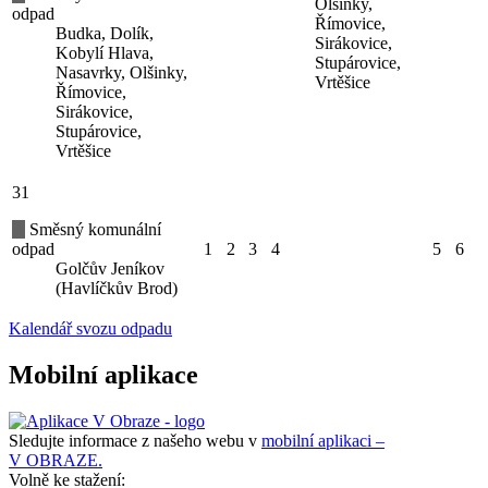
Olšinky,
odpad
Římovice,
Budka, Dolík,
Sirákovice,
Kobylí Hlava,
Stupárovice,
Nasavrky, Olšinky,
Vrtěšice
Římovice,
Sirákovice,
Stupárovice,
Vrtěšice
31
Směsný komunální
odpad
1
2
3
4
5
6
Golčův Jeníkov
(Havlíčkův Brod)
Kalendář svozu odpadu
Mobilní aplikace
Sledujte informace z našeho webu v
mobilní aplikaci –
V OBRAZE.
Volně ke stažení: