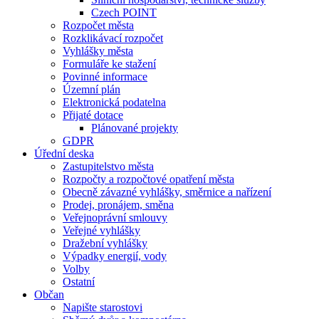
Czech POINT
Rozpočet města
Rozklikávací rozpočet
Vyhlášky města
Formuláře ke stažení
Povinné informace
Územní plán
Elektronická podatelna
Přijaté dotace
Plánované projekty
GDPR
Úřední deska
Zastupitelstvo města
Rozpočty a rozpočtové opatření města
Obecně závazné vyhlášky, směrnice a nařízení
Prodej, pronájem, směna
Veřejnoprávní smlouvy
Veřejné vyhlášky
Dražební vyhlášky
Výpadky energií, vody
Volby
Ostatní
Občan
Napište starostovi