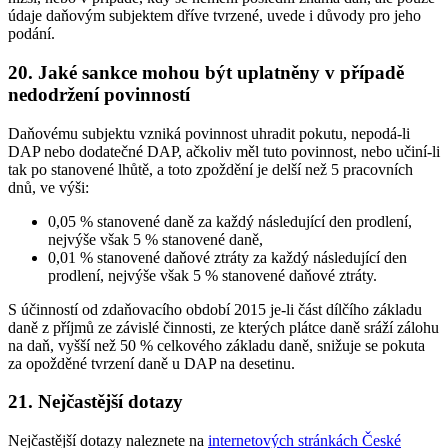
údaje daňovým subjektem dříve tvrzené, uvede i důvody pro jeho
podání.
20. Jaké sankce mohou být uplatněny v případě
nedodržení povinností
Daňovému subjektu vzniká povinnost uhradit pokutu, nepodá-li
DAP nebo dodatečné DAP, ačkoliv měl tuto povinnost, nebo učiní-li
tak po stanovené lhůtě, a toto zpoždění je delší než 5 pracovních
dnů, ve výši:
0,05 % stanovené daně za každý následující den prodlení,
nejvýše však 5 % stanovené daně,
0,01 % stanovené daňové ztráty za každý následující den
prodlení, nejvýše však 5 % stanovené daňové ztráty.
S účinností od zdaňovacího období 2015 je-li část dílčího základu
daně z příjmů ze závislé činnosti, ze kterých plátce daně sráží zálohu
na daň, vyšší než 50 % celkového základu daně, snižuje se pokuta
za opožděné tvrzení daně u DAP na desetinu.
21. Nejčastější dotazy
Nejčastější dotazy naleznete na
internetových stránkách České