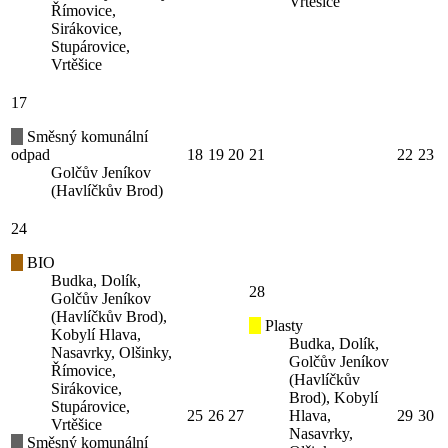
Vrtěšice
Římovice,
Sirákovice,
Stupárovice,
Vrtěšice
17
Směsný komunální
odpad
18
19
20
21
22
23
Golčův Jeníkov
(Havlíčkův Brod)
24
BIO
Budka, Dolík,
28
Golčův Jeníkov
(Havlíčkův Brod),
Plasty
Kobylí Hlava,
Budka, Dolík,
Nasavrky, Olšinky,
Golčův Jeníkov
Římovice,
(Havlíčkův
Sirákovice,
Brod), Kobylí
Stupárovice,
25
26
27
Hlava,
29
30
Vrtěšice
Nasavrky,
Směsný komunální