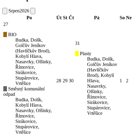
Srpen
2026
Po
Út
St
Čt
Pá
So
Ne
27
BIO
Budka, Dolík,
31
Golčův Jeníkov
(Havlíčkův Brod),
Plasty
Kobylí Hlava,
Budka, Dolík,
Nasavrky, Olšinky,
Golčův Jeníkov
Římovice,
(Havlíčkův
Sirákovice,
Brod), Kobylí
Stupárovice,
28
29
30
Hlava,
1
2
Vrtěšice
Nasavrky,
Směsný komunální
Olšinky,
odpad
Římovice,
Budka, Dolík,
Sirákovice,
Kobylí Hlava,
Stupárovice,
Nasavrky, Olšinky,
Vrtěšice
Římovice,
Sirákovice,
Stupárovice,
Vrtěšice