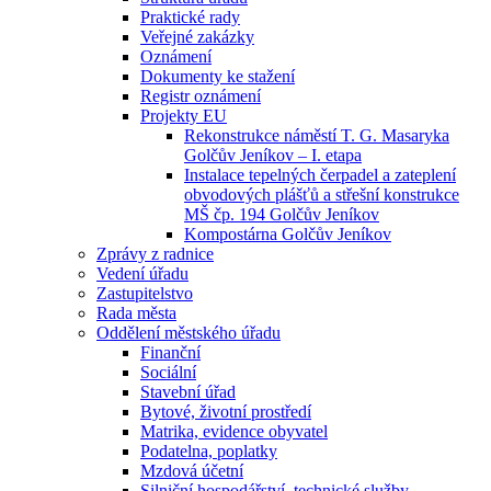
Praktické rady
Veřejné zakázky
Oznámení
Dokumenty ke stažení
Registr oznámení
Projekty EU
Rekonstrukce náměstí T. G. Masaryka
Golčův Jeníkov – I. etapa
Instalace tepelných čerpadel a zateplení
obvodových plášťů a střešní konstrukce
MŠ čp. 194 Golčův Jeníkov
Kompostárna Golčův Jeníkov
Zprávy z radnice
Vedení úřadu
Zastupitelstvo
Rada města
Oddělení městského úřadu
Finanční
Sociální
Stavební úřad
Bytové, životní prostředí
Matrika, evidence obyvatel
Podatelna, poplatky
Mzdová účetní
Silniční hospodářství, technické služby