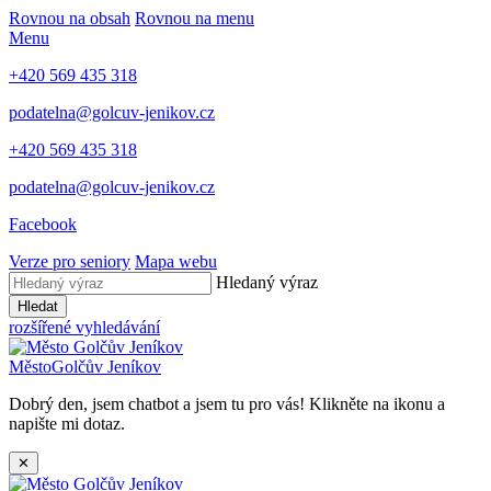
Rovnou na obsah
Rovnou na menu
Menu
+420 569 435 318
podatelna@golcuv-jenikov.cz
+420 569 435 318
podatelna@golcuv-jenikov.cz
Facebook
Verze pro seniory
Mapa webu
Hledaný výraz
Hledat
rozšířené vyhledávání
Město
Golčův Jeníkov
Dobrý den, jsem chatbot a jsem tu pro vás! Klikněte na ikonu a
napište mi dotaz.
✕