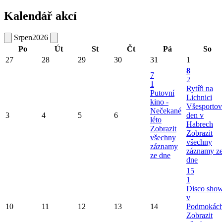
Kalendář akcí
Srpen
2026
Po
Út
St
Čt
Pá
So
27
28
29
30
31
1
8
7
2
1
Rytíři na
Putovní
Lichnici
kino -
Všesportov
Nečekané
3
4
5
6
den v
léto
Habrech
Zobrazit
Zobrazit
všechny
všechny
záznamy
záznamy z
ze dne
dne
15
1
Disco sho
v
10
11
12
13
14
Podmokác
Zobrazit