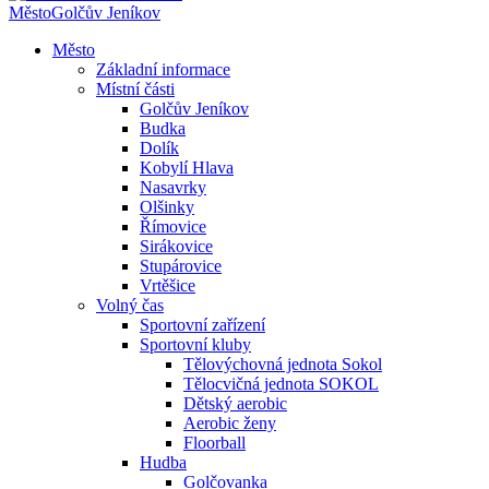
Město
Golčův Jeníkov
Město
Základní informace
Místní části
Golčův Jeníkov
Budka
Dolík
Kobylí Hlava
Nasavrky
Olšinky
Římovice
Sirákovice
Stupárovice
Vrtěšice
Volný čas
Sportovní zařízení
Sportovní kluby
Tělovýchovná jednota Sokol
Tělocvičná jednota SOKOL
Dětský aerobic
Aerobic ženy
Floorball
Hudba
Golčovanka