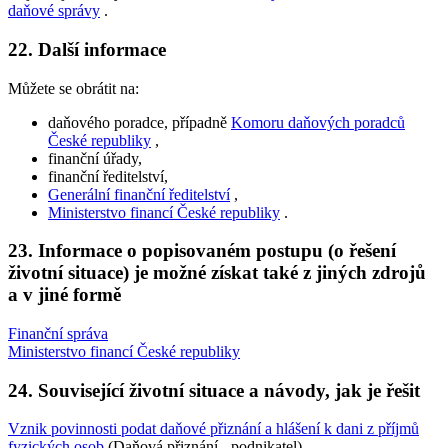
daňové správy
.
22. Další informace
Můžete se obrátit na:
daňového poradce, případně
Komoru daňových poradců
České republiky
,
finanční úřady,
finanční ředitelství,
Generální finanční ředitelství
,
Ministerstvo financí České republiky
.
23. Informace o popisovaném postupu (o řešení
životní situace) je možné získat také z jiných zdrojů
a v jiné formě
Finanční správa
Ministerstvo financí České republiky
24. Související životní situace a návody, jak je řešit
Vznik povinnosti podat daňové přiznání a hlášení k dani z příjmů
fyzických osob
(Daňová přiznání - podnikatel)