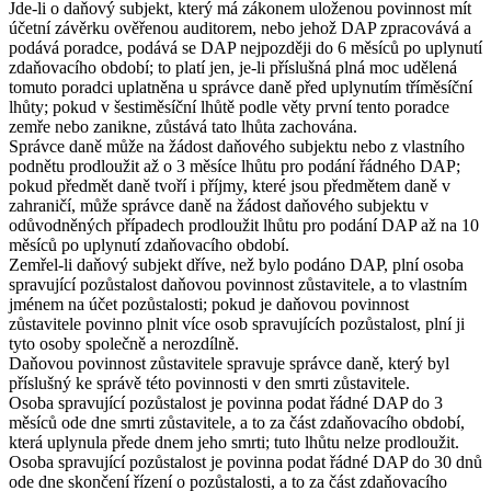
Jde-li o daňový subjekt, který má zákonem uloženou povinnost mít
účetní závěrku ověřenou auditorem, nebo jehož DAP zpracovává a
podává poradce, podává se DAP nejpozději do 6 měsíců po uplynutí
zdaňovacího období; to platí jen, je-li příslušná plná moc udělená
tomuto poradci uplatněna u správce daně před uplynutím tříměsíční
lhůty; pokud v šestiměsíční lhůtě podle věty první tento poradce
zemře nebo zanikne, zůstává tato lhůta zachována.
Správce daně může na žádost daňového subjektu nebo z vlastního
podnětu prodloužit až o 3 měsíce lhůtu pro podání řádného DAP;
pokud předmět daně tvoří i příjmy, které jsou předmětem daně v
zahraničí, může správce daně na žádost daňového subjektu v
odůvodněných případech prodloužit lhůtu pro podání DAP až na 10
měsíců po uplynutí zdaňovacího období.
Zemřel-li daňový subjekt dříve, než bylo podáno DAP, plní osoba
spravující pozůstalost daňovou povinnost zůstavitele, a to vlastním
jménem na účet pozůstalosti; pokud je daňovou povinnost
zůstavitele povinno plnit více osob spravujících pozůstalost, plní ji
tyto osoby společně a nerozdílně.
Daňovou povinnost zůstavitele spravuje správce daně, který byl
příslušný ke správě této povinnosti v den smrti zůstavitele.
Osoba spravující pozůstalost je povinna podat řádné DAP do 3
měsíců ode dne smrti zůstavitele, a to za část zdaňovacího období,
která uplynula přede dnem jeho smrti; tuto lhůtu nelze prodloužit.
Osoba spravující pozůstalost je povinna podat řádné DAP do 30 dnů
ode dne skončení řízení o pozůstalosti, a to za část zdaňovacího