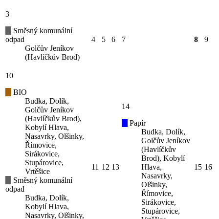
3
Směsný komunální
odpad
4
5
6
7
8
9
Golčův Jeníkov
(Havlíčkův Brod)
10
BIO
Budka, Dolík,
14
Golčův Jeníkov
(Havlíčkův Brod),
Papír
Kobylí Hlava,
Budka, Dolík,
Nasavrky, Olšinky,
Golčův Jeníkov
Římovice,
(Havlíčkův
Sirákovice,
Brod), Kobylí
Stupárovice,
11
12
13
Hlava,
15
16
Vrtěšice
Nasavrky,
Směsný komunální
Olšinky,
odpad
Římovice,
Budka, Dolík,
Sirákovice,
Kobylí Hlava,
Stupárovice,
Nasavrky, Olšinky,