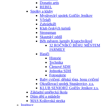
Donatio artis
REBEL
Spolky a kluby
Myslivecký spolek Golčův Jeníkov
Včelaři
Zahrádkáři
Klub českých turistů
Strongman
Skautský oddíl
Běh městem Jarmily Kratochvílové
32 ROČNÍKŮ BĚHU MĚSTEM
JARMILY
Hasiči
Historie
Technika
Členové SDH
Jednotka SDH
Fotogalerie
Baby cvičení, dětská jóga, bosu cvičení
Okrašlovací spolek Stupárovice, z.s.
KLUB SENIORŮ Golčův Jeníkov z.s.
Základní umělecká škola
Dům dětí a mládeže
MAS Královská stezka
Instituce