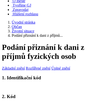
O městě
Tvoříme GJ
Zpravodaj
Hlášení rozhlasu
Úvodní stránka
Občan
Životní situace
Podání přiznání k dani z příjmů...
Podání přiznání k dani z
příjmů fyzických osob
Základní znění
Rozšířené znění
Úplné znění
1. Identifikační kód
2. Kód