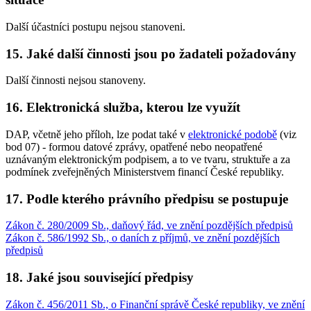
Další účastníci postupu nejsou stanoveni.
15. Jaké další činnosti jsou po žadateli požadovány
Další činnosti nejsou stanoveny.
16. Elektronická služba, kterou lze využít
DAP, včetně jeho příloh, lze podat také v
elektronické podobě
(viz
bod 07) - formou datové zprávy, opatřené nebo neopatřené
uznávaným elektronickým podpisem, a to ve tvaru, struktuře a za
podmínek zveřejněných Ministerstvem financí České republiky.
17. Podle kterého právního předpisu se postupuje
Zákon č. 280/2009 Sb., daňový řád, ve znění pozdějších předpisů
Zákon č. 586/1992 Sb., o daních z příjmů, ve znění pozdějších
předpisů
18. Jaké jsou související předpisy
Zákon č. 456/2011 Sb., o Finanční správě České republiky, ve znění