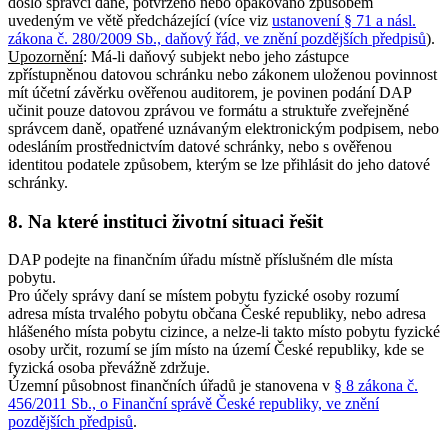
došlo správci daně, potvrzeno nebo opakováno způsobem
uvedeným ve větě předcházející (více viz
ustanovení § 71 a násl.
zákona č. 280/2009 Sb., daňový řád, ve znění pozdějších předpisů
).
Upozornění
: Má-li daňový subjekt nebo jeho zástupce
zpřístupněnou datovou schránku nebo zákonem uloženou povinnost
mít účetní závěrku ověřenou auditorem, je povinen podání DAP
učinit pouze datovou zprávou ve formátu a struktuře zveřejněné
správcem daně, opatřené uznávaným elektronickým podpisem, nebo
odesláním prostřednictvím datové schránky, nebo s ověřenou
identitou podatele způsobem, kterým se lze přihlásit do jeho datové
schránky.
8. Na které instituci životní situaci řešit
DAP podejte na finančním úřadu místně příslušném dle místa
pobytu.
Pro účely správy daní se místem pobytu fyzické osoby rozumí
adresa místa trvalého pobytu občana České republiky, nebo adresa
hlášeného místa pobytu cizince, a nelze-li takto místo pobytu fyzické
osoby určit, rozumí se jím místo na území České republiky, kde se
fyzická osoba převážně zdržuje.
Územní působnost finančních úřadů je stanovena v
§ 8 zákona č.
456/2011 Sb., o Finanční správě České republiky, ve znění
pozdějších předpisů
.