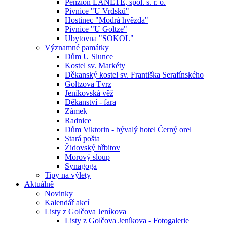
Penzion LANETE, spol. s. r. o.
Pivnice "U Vrdsků"
Hostinec "Modrá hvězda"
Pivnice "U Goltze"
Ubytovna "SOKOL"
Významné památky
Dům U Slunce
Kostel sv. Markéty
Děkanský kostel sv. Františka Serafínského
Goltzova Tvrz
Jeníkovská věž
Děkanství - fara
Zámek
Radnice
Dům Viktorin - bývalý hotel Černý orel
Stará pošta
Židovský hřbitov
Morový sloup
Synagoga
Tipy na výlety
Aktuálně
Novinky
Kalendář akcí
Listy z Golčova Jeníkova
Listy z Golčova Jeníkova - Fotogalerie