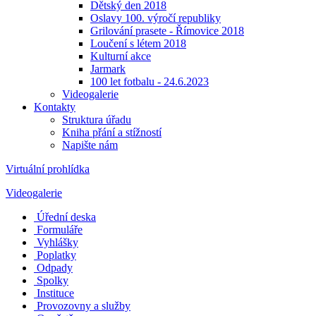
Dětský den 2018
Oslavy 100. výročí republiky
Grilování prasete - Římovice 2018
Loučení s létem 2018
Kulturní akce
Jarmark
100 let fotbalu - 24.6.2023
Videogalerie
Kontakty
Struktura úřadu
Kniha přání a stížností
Napište nám
Virtuální prohlídka
Videogalerie
Úřední deska
Formuláře
Vyhlášky
Poplatky
Odpady
Spolky
Instituce
Provozovny a služby