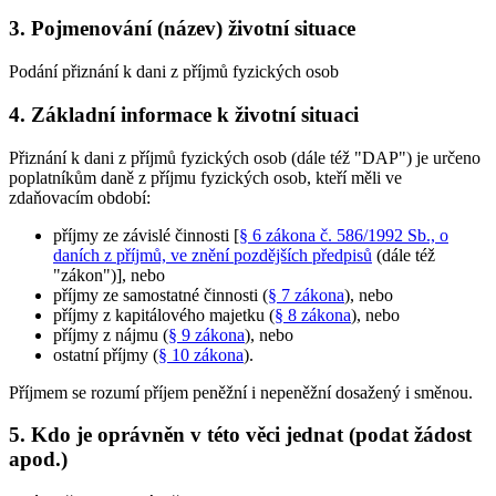
3. Pojmenování (název) životní situace
Podání přiznání k dani z příjmů fyzických osob
4. Základní informace k životní situaci
Přiznání k dani z příjmů fyzických osob (dále též "DAP") je určeno
poplatníkům daně z příjmu fyzických osob, kteří měli ve
zdaňovacím období:
příjmy ze závislé činnosti [
§ 6 zákona č. 586/1992 Sb., o
daních z příjmů, ve znění pozdějších předpisů
(dále též
"zákon")], nebo
příjmy ze samostatné činnosti (
§ 7 zákona
), nebo
příjmy z kapitálového majetku (
§ 8 zákona
), nebo
příjmy z nájmu (
§ 9 zákona
), nebo
ostatní příjmy (
§ 10 zákona
).
Příjmem se rozumí příjem peněžní i nepeněžní dosažený i směnou.
5. Kdo je oprávněn v této věci jednat (podat žádost
apod.)