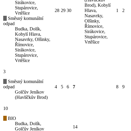
Sirákovice,
Brod), Kobylí
Stupárovice,
28
29
30
Hlava,
1
2
Vrtěšice
Nasavrky,
Směsný komunální
Olšinky,
odpad
Římovice,
Budka, Dolík,
Sirákovice,
Kobylí Hlava,
Stupárovice,
Nasavrky, Olšinky,
Vrtěšice
Římovice,
Sirákovice,
Stupárovice,
Vrtěšice
3
Směsný komunální
odpad
4
5
6
7
8
9
Golčův Jeníkov
(Havlíčkův Brod)
10
BIO
Budka, Dolík,
14
Golčův Jeníkov