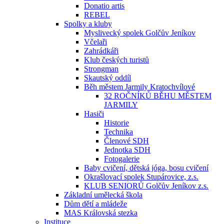
Donatio artis
REBEL
Spolky a kluby
Myslivecký spolek Golčův Jeníkov
Včelaři
Zahrádkáři
Klub českých turistů
Strongman
Skautský oddíl
Běh městem Jarmily Kratochvílové
32 ROČNÍKŮ BĚHU MĚSTEM
JARMILY
Hasiči
Historie
Technika
Členové SDH
Jednotka SDH
Fotogalerie
Baby cvičení, dětská jóga, bosu cvičení
Okrašlovací spolek Stupárovice, z.s.
KLUB SENIORŮ Golčův Jeníkov z.s.
Základní umělecká škola
Dům dětí a mládeže
MAS Královská stezka
Instituce