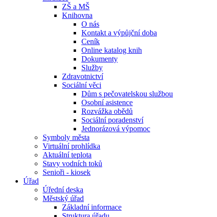
ZŠ a MŠ
Knihovna
O nás
Kontakt a výpůjční doba
Ceník
Online katalog knih
Dokumenty
Služby
Zdravotnictví
Sociální věci
Dům s pečovatelskou službou
Osobní asistence
Rozvážka obědů
Sociální poradenství
Jednorázová výpomoc
Symboly města
Virtuální prohlídka
Aktuální teplota
Stavy vodních toků
Senioři - kiosek
Úřad
Úřední deska
Městský úřad
Základní informace
Struktura úřadu