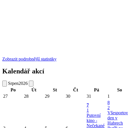
Zobrazit podrobnější statistiky
Kalendář akcí
Srpen
2026
Po
Út
St
Čt
Pá
So
27
28
29
30
31
1
8
7
2
1
Všesportov
Putovní
den v
kino -
Habrech
Nečekané