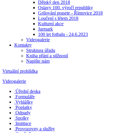
Dětský den 2018
Oslavy 100. výročí republiky
Grilování prasete - Římovice 2018
Loučení s létem 2018
Kulturní akce
Jarmark
100 let fotbalu - 24.6.2023
Videogalerie
Kontakty
Struktura úřadu
Kniha přání a stížností
Napište nám
Virtuální prohlídka
Videogalerie
Úřední deska
Formuláře
Vyhlášky
Poplatky
Odpady
Spolky
Instituce
Provozovny a služby