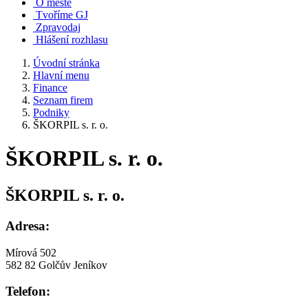
O městě
Tvoříme GJ
Zpravodaj
Hlášení rozhlasu
Úvodní stránka
Hlavní menu
Finance
Seznam firem
Podniky
ŠKORPIL s. r. o.
ŠKORPIL s. r. o.
ŠKORPIL s. r. o.
Adresa:
Mírová 502
582 82 Golčův Jeníkov
Telefon: