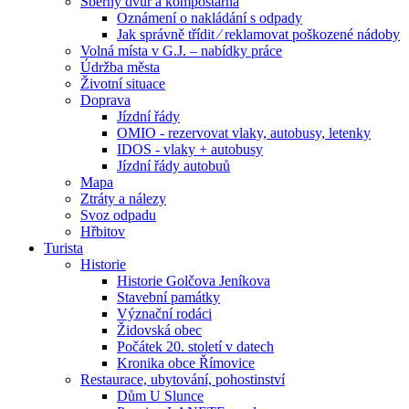
Sběrný dvůr a kompostárna
Oznámení o nakládání s odpady
Jak správně třídit ⁄ reklamovat poškozené nádoby
Volná místa v G.J. – nabídky práce
Údržba města
Životní situace
Doprava
Jízdní řády
OMIO - rezervovat vlaky, autobusy, letenky
IDOS - vlaky + autobusy
Jízdní řády autobuů
Mapa
Ztráty a nálezy
Svoz odpadu
Hřbitov
Turista
Historie
Historie Golčova Jeníkova
Stavební památky
Význační rodáci
Židovská obec
Počátek 20. století v datech
Kronika obce Římovice
Restaurace, ubytování, pohostinství
Dům U Slunce