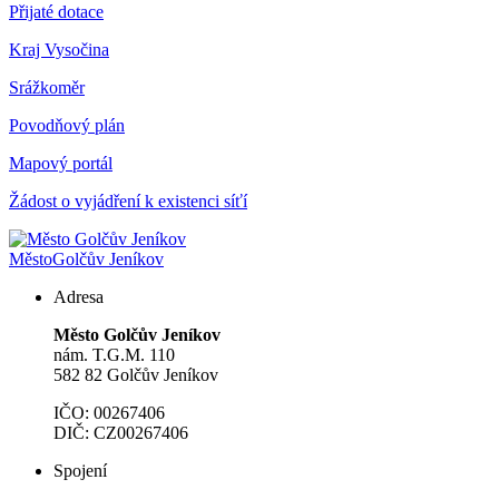
Přijaté dotace
Kraj Vysočina
Srážkoměr
Povodňový plán
Mapový portál
Žádost o vyjádření k existenci síťí
Město
Golčův Jeníkov
Adresa
Město Golčův Jeníkov
nám. T.G.M. 110
582 82 Golčův Jeníkov
IČO: 00267406
DIČ: CZ00267406
Spojení