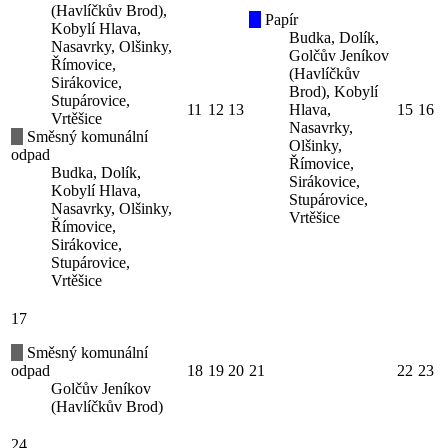
(Havlíčkův Brod),
Papír
Kobylí Hlava,
Budka, Dolík,
Nasavrky, Olšinky,
Golčův Jeníkov
Římovice,
(Havlíčkův
Sirákovice,
Brod), Kobylí
Stupárovice,
11
12
13
Hlava,
15
16
Vrtěšice
Nasavrky,
Směsný komunální
Olšinky,
odpad
Římovice,
Budka, Dolík,
Sirákovice,
Kobylí Hlava,
Stupárovice,
Nasavrky, Olšinky,
Vrtěšice
Římovice,
Sirákovice,
Stupárovice,
Vrtěšice
17
Směsný komunální
odpad
18
19
20
21
22
23
Golčův Jeníkov
(Havlíčkův Brod)
24