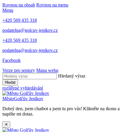
Rovnou na obsah
Rovnou na menu
Menu
+420 569 435 318
podatelna@golcuv-jenikov.cz
+420 569 435 318
podatelna@golcuv-jenikov.cz
Facebook
Verze pro seniory
Mapa webu
Hledaný výraz
Hledat
rozšířené vyhledávání
Město
Golčův Jeníkov
Dobrý den, jsem chatbot a jsem tu pro vás! Klikněte na ikonu a
napište mi dotaz.
✕