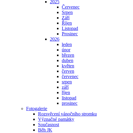
2025
Červenec
Srpen
Září
Říjen
Listopad
Prosinec
2026
leden
únor
březen
duben
květen
červen
červenec
srpen
září
říjen
listopad
prosinec
Fotogalerie
Rozsvěcení vánočního stromku
Význačné památky
Současnost
Běh JK