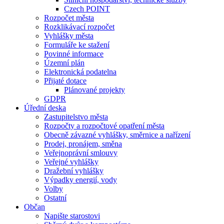
Czech POINT
Rozpočet města
Rozklikávací rozpočet
Vyhlášky města
Formuláře ke stažení
Povinné informace
Územní plán
Elektronická podatelna
Přijaté dotace
Plánované projekty
GDPR
Úřední deska
Zastupitelstvo města
Rozpočty a rozpočtové opatření města
Obecně závazné vyhlášky, směrnice a nařízení
Prodej, pronájem, směna
Veřejnoprávní smlouvy
Veřejné vyhlášky
Dražební vyhlášky
Výpadky energií, vody
Volby
Ostatní
Občan
Napište starostovi