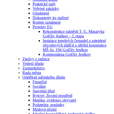
Praktické rady
Veřejné zakázky
Oznámení
Dokumenty ke stažení
Registr oznámení
Projekty EU
Rekonstrukce náměstí T. G. Masaryka
Golčův Jeníkov – I. etapa
Instalace tepelných čerpadel a zateplení
obvodových plášťů a střešní konstrukce
MŠ čp. 194 Golčův Jeníkov
Kompostárna Golčův Jeníkov
Zprávy z radnice
Vedení úřadu
Zastupitelstvo
Rada města
Oddělení městského úřadu
Finanční
Sociální
Stavební úřad
Bytové, životní prostředí
Matrika, evidence obyvatel
Podatelna, poplatky
Mzdová účetní
Silniční hospodářství, technické služby