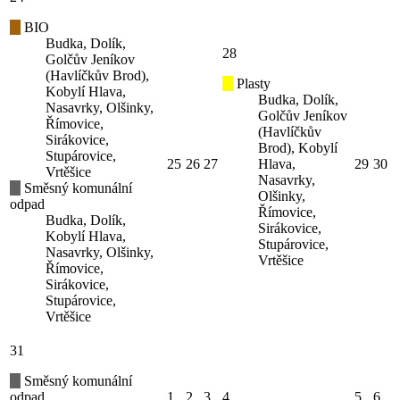
BIO
Budka, Dolík,
28
Golčův Jeníkov
(Havlíčkův Brod),
Plasty
Kobylí Hlava,
Budka, Dolík,
Nasavrky, Olšinky,
Golčův Jeníkov
Římovice,
(Havlíčkův
Sirákovice,
Brod), Kobylí
Stupárovice,
25
26
27
Hlava,
29
30
Vrtěšice
Nasavrky,
Směsný komunální
Olšinky,
odpad
Římovice,
Budka, Dolík,
Sirákovice,
Kobylí Hlava,
Stupárovice,
Nasavrky, Olšinky,
Vrtěšice
Římovice,
Sirákovice,
Stupárovice,
Vrtěšice
31
Směsný komunální
odpad
1
2
3
4
5
6