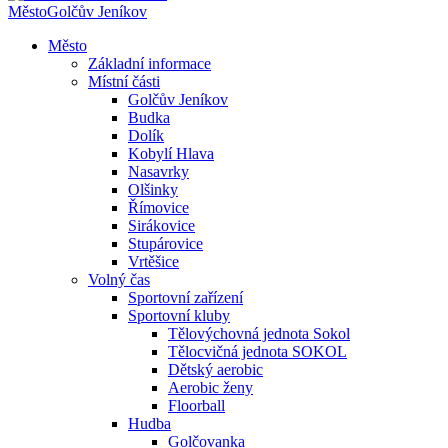
Město
Golčův Jeníkov
Město
Základní informace
Místní části
Golčův Jeníkov
Budka
Dolík
Kobylí Hlava
Nasavrky
Olšinky
Římovice
Sirákovice
Stupárovice
Vrtěšice
Volný čas
Sportovní zařízení
Sportovní kluby
Tělovýchovná jednota Sokol
Tělocvičná jednota SOKOL
Dětský aerobic
Aerobic ženy
Floorball
Hudba
Golčovanka