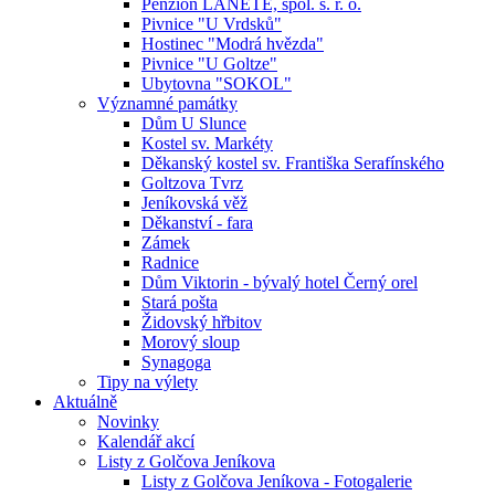
Penzion LANETE, spol. s. r. o.
Pivnice "U Vrdsků"
Hostinec "Modrá hvězda"
Pivnice "U Goltze"
Ubytovna "SOKOL"
Významné památky
Dům U Slunce
Kostel sv. Markéty
Děkanský kostel sv. Františka Serafínského
Goltzova Tvrz
Jeníkovská věž
Děkanství - fara
Zámek
Radnice
Dům Viktorin - bývalý hotel Černý orel
Stará pošta
Židovský hřbitov
Morový sloup
Synagoga
Tipy na výlety
Aktuálně
Novinky
Kalendář akcí
Listy z Golčova Jeníkova
Listy z Golčova Jeníkova - Fotogalerie