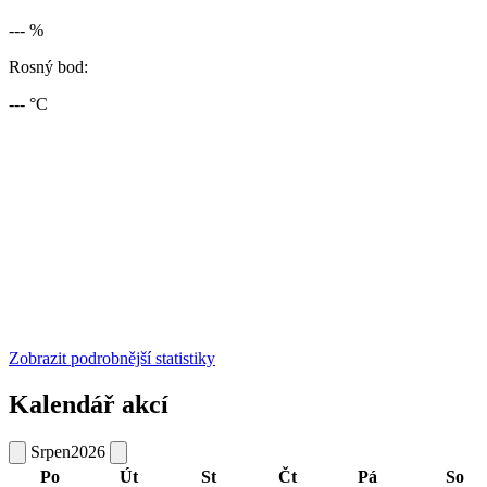
--- %
Rosný bod:
--- °C
Zobrazit podrobnější statistiky
Kalendář akcí
Srpen
2026
Po
Út
St
Čt
Pá
So