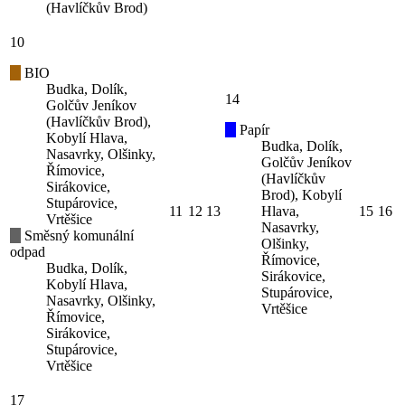
(Havlíčkův Brod)
10
BIO
Budka, Dolík,
14
Golčův Jeníkov
(Havlíčkův Brod),
Papír
Kobylí Hlava,
Budka, Dolík,
Nasavrky, Olšinky,
Golčův Jeníkov
Římovice,
(Havlíčkův
Sirákovice,
Brod), Kobylí
Stupárovice,
11
12
13
Hlava,
15
16
Vrtěšice
Nasavrky,
Směsný komunální
Olšinky,
odpad
Římovice,
Budka, Dolík,
Sirákovice,
Kobylí Hlava,
Stupárovice,
Nasavrky, Olšinky,
Vrtěšice
Římovice,
Sirákovice,
Stupárovice,
Vrtěšice
17