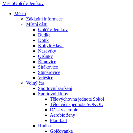
Město
Golčův Jeníkov
Město
Základní informace
Místní části
Golčův Jeníkov
Budka
Dolík
Kobylí Hlava
Nasavrky
Olšinky
Římovice
Sirákovice
Stupárovice
Vrtěšice
Volný čas
Sportovní zařízení
Sportovní kluby
Tělovýchovná jednota Sokol
Tělocvičná jednota SOKOL
Dětský aerobic
Aerobic ženy
Floorball
Hudba
Golčovanka