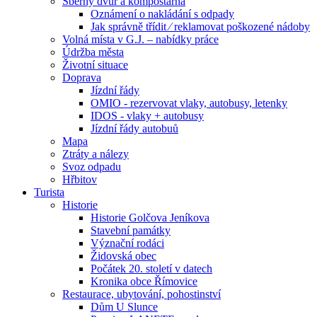
Sběrný dvůr a kompostárna
Oznámení o nakládání s odpady
Jak správně třídit ⁄ reklamovat poškozené nádoby
Volná místa v G.J. – nabídky práce
Údržba města
Životní situace
Doprava
Jízdní řády
OMIO - rezervovat vlaky, autobusy, letenky
IDOS - vlaky + autobusy
Jízdní řády autobuů
Mapa
Ztráty a nálezy
Svoz odpadu
Hřbitov
Turista
Historie
Historie Golčova Jeníkova
Stavební památky
Význační rodáci
Židovská obec
Počátek 20. století v datech
Kronika obce Římovice
Restaurace, ubytování, pohostinství
Dům U Slunce