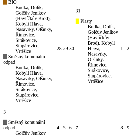
BIO
Budka, Dolík,
31
Golčův Jeníkov
(Havlíčkův Brod),
Plasty
Kobylí Hlava,
Budka, Dolík,
Nasavrky, Olšinky,
Golčův Jeníkov
Římovice,
(Havlíčkův
Sirákovice,
Brod), Kobylí
Stupárovice,
28
29
30
Hlava,
1
2
Vrtěšice
Nasavrky,
Směsný komunální
Olšinky,
odpad
Římovice,
Budka, Dolík,
Sirákovice,
Kobylí Hlava,
Stupárovice,
Nasavrky, Olšinky,
Vrtěšice
Římovice,
Sirákovice,
Stupárovice,
Vrtěšice
3
Směsný komunální
odpad
4
5
6
7
8
9
Golčův Jeníkov