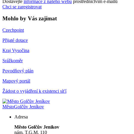
Dostávejte
informace z našeho webu
prostřednictvím e-mailů
Chci se zaregistrovat
Mohlo by Vás zajímat
Czechpoint
Přijaté dotace
Kraj Vysočina
Srážkoměr
Povodňový plán
Mapový portál
Žádost o vyjádření k existenci síťí
Město
Golčův Jeníkov
Adresa
Město Golčův Jeníkov
nám. T.G.M. 110