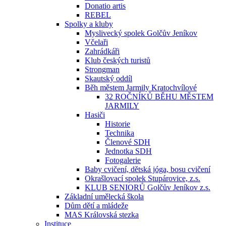
Donatio artis
REBEL
Spolky a kluby
Myslivecký spolek Golčův Jeníkov
Včelaři
Zahrádkáři
Klub českých turistů
Strongman
Skautský oddíl
Běh městem Jarmily Kratochvílové
32 ROČNÍKŮ BĚHU MĚSTEM
JARMILY
Hasiči
Historie
Technika
Členové SDH
Jednotka SDH
Fotogalerie
Baby cvičení, dětská jóga, bosu cvičení
Okrašlovací spolek Stupárovice, z.s.
KLUB SENIORŮ Golčův Jeníkov z.s.
Základní umělecká škola
Dům dětí a mládeže
MAS Královská stezka
Instituce