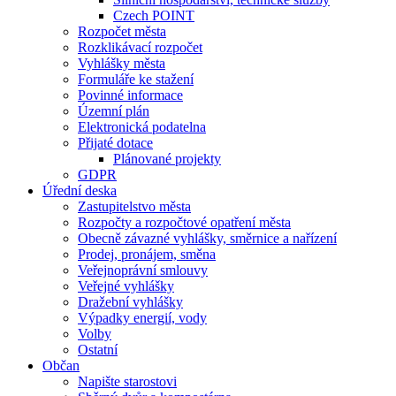
Czech POINT
Rozpočet města
Rozklikávací rozpočet
Vyhlášky města
Formuláře ke stažení
Povinné informace
Územní plán
Elektronická podatelna
Přijaté dotace
Plánované projekty
GDPR
Úřední deska
Zastupitelstvo města
Rozpočty a rozpočtové opatření města
Obecně závazné vyhlášky, směrnice a nařízení
Prodej, pronájem, směna
Veřejnoprávní smlouvy
Veřejné vyhlášky
Dražební vyhlášky
Výpadky energií, vody
Volby
Ostatní
Občan
Napište starostovi