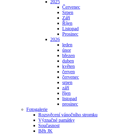
2025
Červenec
Srpen
Září
Říjen
Listopad
Prosinec
2026
leden
únor
březen
duben
květen
červen
červenec
srpen
září
říjen
listopad
prosinec
Fotogalerie
Rozsvěcení vánočního stromku
Význačné památky
Současnost
Běh JK