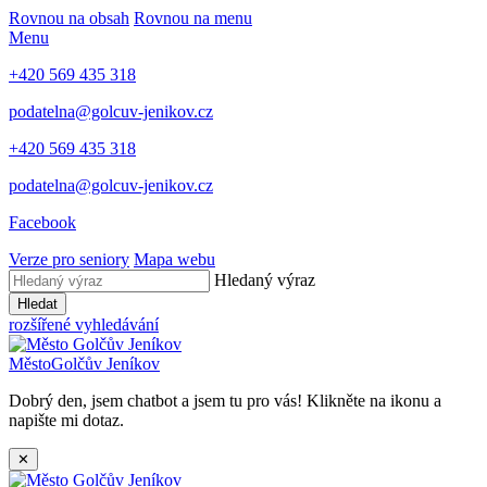
Rovnou na obsah
Rovnou na menu
Menu
+420 569 435 318
podatelna@golcuv-jenikov.cz
+420 569 435 318
podatelna@golcuv-jenikov.cz
Facebook
Verze pro seniory
Mapa webu
Hledaný výraz
Hledat
rozšířené vyhledávání
Město
Golčův Jeníkov
Dobrý den, jsem chatbot a jsem tu pro vás! Klikněte na ikonu a
napište mi dotaz.
✕