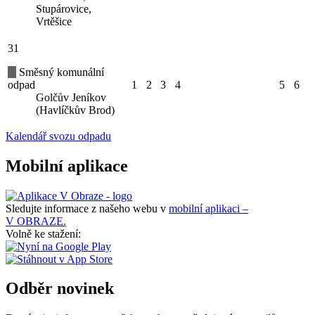
Stupárovice,
Vrtěšice
31
Směsný komunální
odpad
1
2
3
4
5
6
Golčův Jeníkov
(Havlíčkův Brod)
Kalendář svozu odpadu
Mobilní aplikace
Sledujte informace z našeho webu v
mobilní aplikaci –
V OBRAZE.
Volně ke stažení:
Odběr novinek