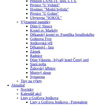
Penzion LANETE, spol. s. r. o.
Pivnice "U Vrdsků"
Hostinec "Modrá hvězda"
Pivnice "U Goltze"
Ubytovna "SOKOL"
Významné památky
Dům U Slunce
Kostel sv. Markéty
Děkanský kostel sv. Františka Serafínského
Goltzova Tvrz
Jeníkovská věž
Děkanství - fara
Zámek
Radnice
Dům Viktorin - bývalý hotel Černý orel
Stará pošta
Židovský hřbitov
Morový sloup
Synagoga
Tipy na výlety
Aktuálně
Novinky
Kalendář akcí
Listy z Golčova Jeníkova
Listy z Golčova Jeníkova - Fotogalerie