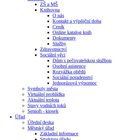
ZŠ a MŠ
Knihovna
O nás
Kontakt a výpůjční doba
Ceník
Online katalog knih
Dokumenty
Služby
Zdravotnictví
Sociální věci
Dům s pečovatelskou službou
Osobní asistence
Rozvážka obědů
Sociální poradenství
Jednorázová výpomoc
Symboly města
Virtuální prohlídka
Aktuální teplota
Stavy vodních toků
Senioři - kiosek
Úřad
Úřední deska
Městský úřad
Základní informace
Struktura úřadu