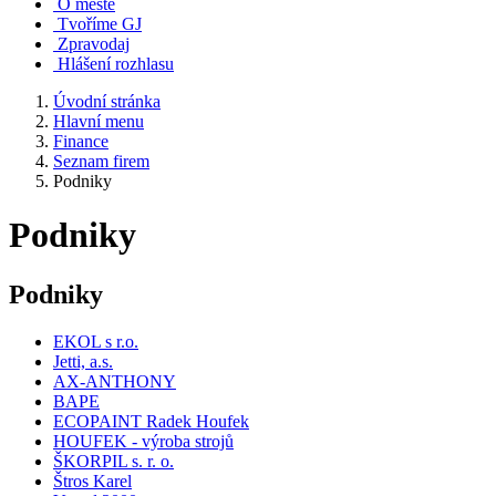
O městě
Tvoříme GJ
Zpravodaj
Hlášení rozhlasu
Úvodní stránka
Hlavní menu
Finance
Seznam firem
Podniky
Podniky
Podniky
EKOL s r.o.
Jetti, a.s.
AX-ANTHONY
BAPE
ECOPAINT Radek Houfek
HOUFEK - výroba strojů
ŠKORPIL s. r. o.
Štros Karel