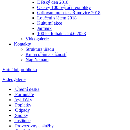
Dětský den 2018
Oslavy 100. výročí republiky
Grilování prasete - Římovice 2018
Loučení s létem 2018
Kulturní akce
Jarmark
100 let fotbalu - 24.6.2023
Videogalerie
Kontakty
Struktura úřadu
Kniha přání a stížností
Napište nám
Virtuální prohlídka
Videogalerie
Úřední deska
Formuláře
Vyhlášky
Poplatky
Odpady
Spolky
Instituce
Provozovny a služby