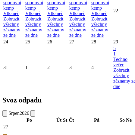
sportovní
sportovní
sportovní
sportovní
sportovní
kemp
kemp
kemp
kemp
kemp
22
Vlkaneč
Vlkaneč
Vlkaneč
Vlkaneč
Vlkaneč
Zobrazit
Zobrazit
Zobrazit
Zobrazit
Zobrazit
všechny
všechny
všechny
všechny
všechny
záznamy
záznamy
záznamy
záznamy
záznamy
ze dne
ze dne
ze dne
ze dne
ze dne
24
25
26
27
28
29
5
1
Techno
večer
31
1
2
3
4
Zobrazit
všechny
záznamy z
dne
Svoz odpadu
Srpen
2026
Po
Út
St
Čt
Pá
So
Ne
27