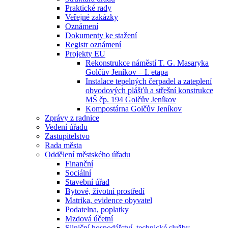
Praktické rady
Veřejné zakázky
Oznámení
Dokumenty ke stažení
Registr oznámení
Projekty EU
Rekonstrukce náměstí T. G. Masaryka
Golčův Jeníkov – I. etapa
Instalace tepelných čerpadel a zateplení
obvodových plášťů a střešní konstrukce
MŠ čp. 194 Golčův Jeníkov
Kompostárna Golčův Jeníkov
Zprávy z radnice
Vedení úřadu
Zastupitelstvo
Rada města
Oddělení městského úřadu
Finanční
Sociální
Stavební úřad
Bytové, životní prostředí
Matrika, evidence obyvatel
Podatelna, poplatky
Mzdová účetní
Silniční hospodářství, technické služby