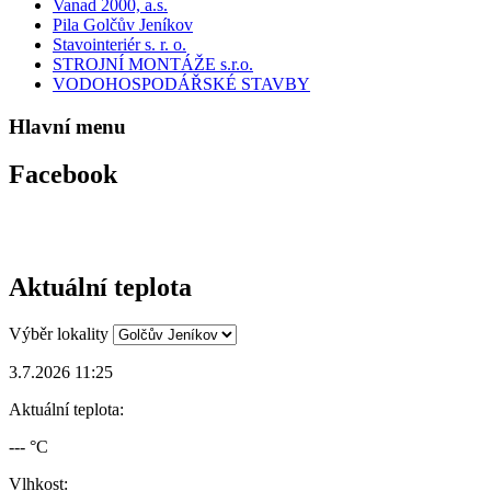
Vanad 2000, a.s.
Pila Golčův Jeníkov
Stavointeriér s. r. o.
STROJNÍ MONTÁŽE s.r.o.
VODOHOSPODÁŘSKÉ STAVBY
Hlavní menu
Facebook
Aktuální teplota
Výběr lokality
3.7.2026 11:25
Aktuální teplota:
--- °C
Vlhkost: