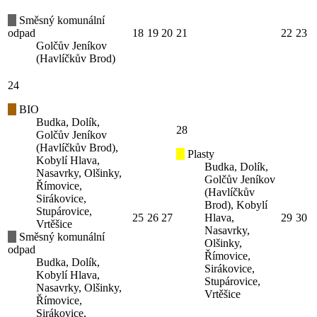
Směsný komunální
odpad
18
19
20
21
22
23
Golčův Jeníkov
(Havlíčkův Brod)
24
BIO
Budka, Dolík,
28
Golčův Jeníkov
(Havlíčkův Brod),
Plasty
Kobylí Hlava,
Budka, Dolík,
Nasavrky, Olšinky,
Golčův Jeníkov
Římovice,
(Havlíčkův
Sirákovice,
Brod), Kobylí
Stupárovice,
25
26
27
Hlava,
29
30
Vrtěšice
Nasavrky,
Směsný komunální
Olšinky,
odpad
Římovice,
Budka, Dolík,
Sirákovice,
Kobylí Hlava,
Stupárovice,
Nasavrky, Olšinky,
Vrtěšice
Římovice,
Sirákovice,