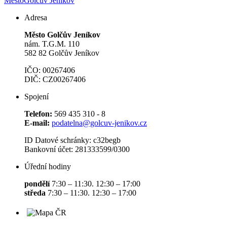
Město
Golčův Jeníkov
Adresa
Město Golčův Jeníkov
nám. T.G.M. 110
582 82 Golčův Jeníkov
IČO: 00267406
DIČ: CZ00267406
Spojení
Telefon:
569 435 310 - 8
E-mail:
podatelna@golcuv-jenikov.cz
ID Datové schránky: c32begb
Bankovní účet: 281333599/0300
Úřední hodiny
pondělí
7:30 – 11:30. 12:30 – 17:00
středa
7:30 – 11:30. 12:30 – 17:00