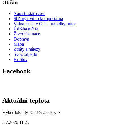
Občan
Napište starostovi
Sběrný dvůr a kompostárna
Volná místa v G.J. – nabídky práce
Údržba města
Životní situace
Doprava
Mapa
Ztráty a nálezy
Svoz odpadu
Hřbitov
Facebook
Aktuální teplota
Výběr lokality
3.7.2026 11:25