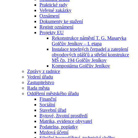
Praktické rady
Veřejné zakázky
Oznámení
Dokumenty ke stažení
Registr oznámení
Projekty EU
Rekonstrukce náměstí T. G. Masaryka
Golčův Jeníkov – I. etapa
Instalace tepelných čerpadel a zateplení
obvodových plášťů a střešní konstrukce
MŠ čp. 194 Golčův Jeníkov
Kompostárna Golčův Jeníkov
Zprávy z radnice
Vedení úřadu
Zastupitelstvo
Rada města
Oddělení městského úřadu
Finanční
Sociální
Stavební úřad
Bytové, životní prostředí
Matrika, evidence obyvatel
Podatelna, poplatky
Mzdová účetní
Silniční hospodářství, technické služby