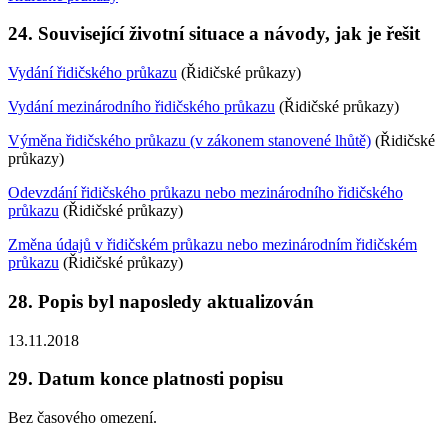
24. Související životní situace a návody, jak je řešit
Vydání řidičského průkazu
(Řidičské průkazy)
Vydání mezinárodního řidičského průkazu
(Řidičské průkazy)
Výměna řidičského průkazu (v zákonem stanovené lhůtě)
(Řidičské
průkazy)
Odevzdání řidičského průkazu nebo mezinárodního řidičského
průkazu
(Řidičské průkazy)
Změna údajů v řidičském průkazu nebo mezinárodním řidičském
průkazu
(Řidičské průkazy)
28. Popis byl naposledy aktualizován
13.11.2018
29. Datum konce platnosti popisu
Bez časového omezení.