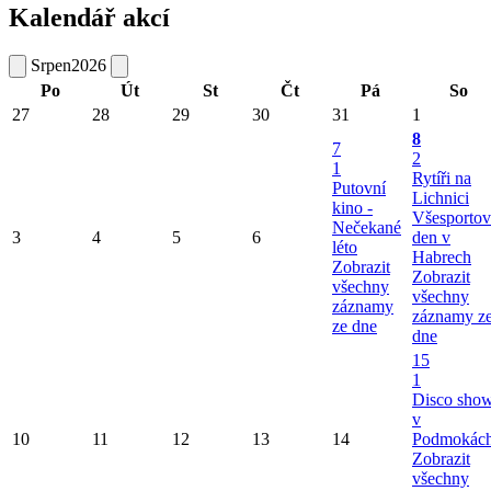
Kalendář akcí
Srpen
2026
Po
Út
St
Čt
Pá
So
27
28
29
30
31
1
8
7
2
1
Rytíři na
Putovní
Lichnici
kino -
Všesportov
Nečekané
3
4
5
6
den v
léto
Habrech
Zobrazit
Zobrazit
všechny
všechny
záznamy
záznamy z
ze dne
dne
15
1
Disco sho
v
10
11
12
13
14
Podmokác
Zobrazit
všechny