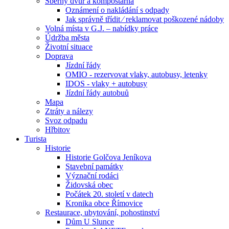
Sběrný dvůr a kompostárna
Oznámení o nakládání s odpady
Jak správně třídit ⁄ reklamovat poškozené nádoby
Volná místa v G.J. – nabídky práce
Údržba města
Životní situace
Doprava
Jízdní řády
OMIO - rezervovat vlaky, autobusy, letenky
IDOS - vlaky + autobusy
Jízdní řády autobuů
Mapa
Ztráty a nálezy
Svoz odpadu
Hřbitov
Turista
Historie
Historie Golčova Jeníkova
Stavební památky
Význační rodáci
Židovská obec
Počátek 20. století v datech
Kronika obce Římovice
Restaurace, ubytování, pohostinství
Dům U Slunce