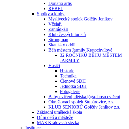
Donatio artis
REBEL
Spolky a kluby
Myslivecký spolek Golčův Jeníkov
Včelaři
Zahrádkáři
Klub českých turistů
Strongman
Skautský oddíl
Běh městem Jarmily Kratochvílové
32 ROČNÍKŮ BĚHU MĚSTEM
JARMILY
Hasiči
Historie
Technika
Členové SDH
Jednotka SDH
Fotogalerie
Baby cvičení, dětská jóga, bosu cvičení
Okrašlovací spolek Stupárovice, z.s.
KLUB SENIORŮ Golčův Jeníkov z.s.
Základní umělecká škola
Dům dětí a mládeže
MAS Královská stezka
Instituce