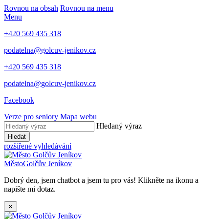
Rovnou na obsah
Rovnou na menu
Menu
+420 569 435 318
podatelna@golcuv-jenikov.cz
+420 569 435 318
podatelna@golcuv-jenikov.cz
Facebook
Verze pro seniory
Mapa webu
Hledaný výraz
Hledat
rozšířené vyhledávání
Město
Golčův Jeníkov
Dobrý den, jsem chatbot a jsem tu pro vás! Klikněte na ikonu a
napište mi dotaz.
✕