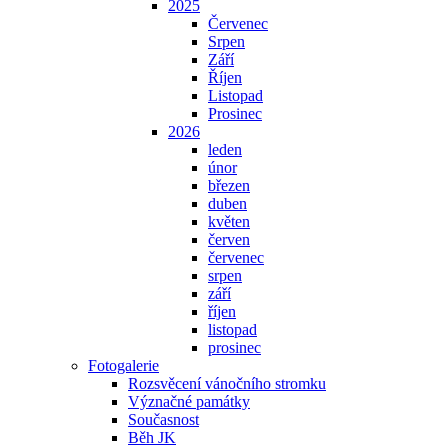
2025
Červenec
Srpen
Září
Říjen
Listopad
Prosinec
2026
leden
únor
březen
duben
květen
červen
červenec
srpen
září
říjen
listopad
prosinec
Fotogalerie
Rozsvěcení vánočního stromku
Význačné památky
Současnost
Běh JK