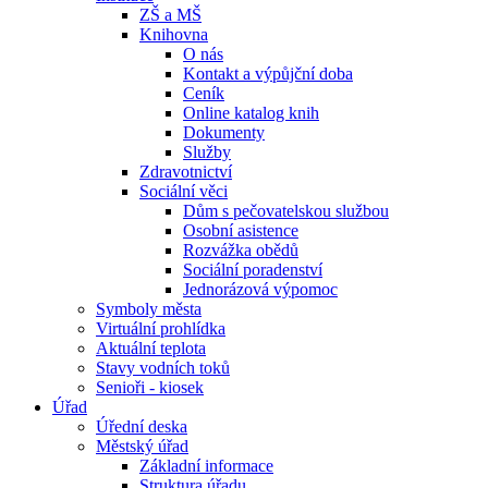
ZŠ a MŠ
Knihovna
O nás
Kontakt a výpůjční doba
Ceník
Online katalog knih
Dokumenty
Služby
Zdravotnictví
Sociální věci
Dům s pečovatelskou službou
Osobní asistence
Rozvážka obědů
Sociální poradenství
Jednorázová výpomoc
Symboly města
Virtuální prohlídka
Aktuální teplota
Stavy vodních toků
Senioři - kiosek
Úřad
Úřední deska
Městský úřad
Základní informace
Struktura úřadu