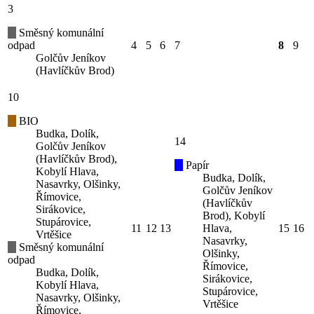
3
Směsný komunální
odpad
4
5
6
7
8
9
Golčův Jeníkov
(Havlíčkův Brod)
10
BIO
Budka, Dolík,
14
Golčův Jeníkov
(Havlíčkův Brod),
Papír
Kobylí Hlava,
Budka, Dolík,
Nasavrky, Olšinky,
Golčův Jeníkov
Římovice,
(Havlíčkův
Sirákovice,
Brod), Kobylí
Stupárovice,
11
12
13
Hlava,
15
16
Vrtěšice
Nasavrky,
Směsný komunální
Olšinky,
odpad
Římovice,
Budka, Dolík,
Sirákovice,
Kobylí Hlava,
Stupárovice,
Nasavrky, Olšinky,
Vrtěšice
Římovice,