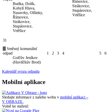
Římovice,
Budka, Dolík,
Sirákovice,
Kobylí Hlava,
Stupárovice,
Nasavrky, Olšinky,
Vrtěšice
Římovice,
Sirákovice,
Stupárovice,
Vrtěšice
31
Směsný komunální
odpad
1
2
3
4
5
6
Golčův Jeníkov
(Havlíčkův Brod)
Kalendář svozu odpadu
Mobilní aplikace
Sledujte informace z našeho webu v
mobilní aplikaci –
V OBRAZE.
Volně ke stažení: