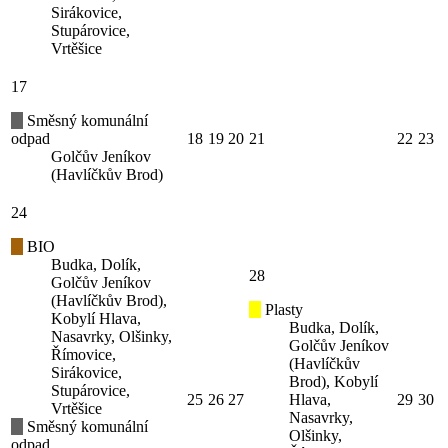
Sirákovice,
Stupárovice,
Vrtěšice
17
Směsný komunální
odpad
18
19
20
21
22
23
Golčův Jeníkov
(Havlíčkův Brod)
24
BIO
Budka, Dolík,
28
Golčův Jeníkov
(Havlíčkův Brod),
Plasty
Kobylí Hlava,
Budka, Dolík,
Nasavrky, Olšinky,
Golčův Jeníkov
Římovice,
(Havlíčkův
Sirákovice,
Brod), Kobylí
Stupárovice,
25
26
27
Hlava,
29
30
Vrtěšice
Nasavrky,
Směsný komunální
Olšinky,
odpad