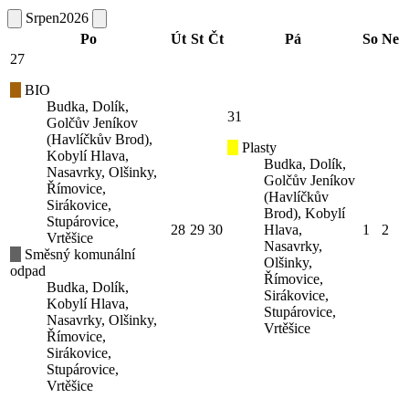
Srpen
2026
Po
Út
St
Čt
Pá
So
Ne
27
BIO
Budka, Dolík,
31
Golčův Jeníkov
(Havlíčkův Brod),
Plasty
Kobylí Hlava,
Budka, Dolík,
Nasavrky, Olšinky,
Golčův Jeníkov
Římovice,
(Havlíčkův
Sirákovice,
Brod), Kobylí
Stupárovice,
28
29
30
Hlava,
1
2
Vrtěšice
Nasavrky,
Směsný komunální
Olšinky,
odpad
Římovice,
Budka, Dolík,
Sirákovice,
Kobylí Hlava,
Stupárovice,
Nasavrky, Olšinky,
Vrtěšice
Římovice,
Sirákovice,
Stupárovice,
Vrtěšice