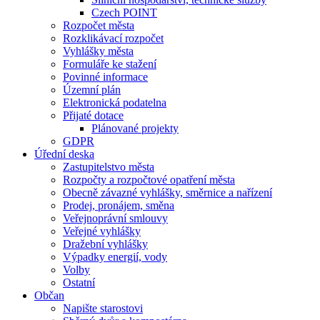
Czech POINT
Rozpočet města
Rozklikávací rozpočet
Vyhlášky města
Formuláře ke stažení
Povinné informace
Územní plán
Elektronická podatelna
Přijaté dotace
Plánované projekty
GDPR
Úřední deska
Zastupitelstvo města
Rozpočty a rozpočtové opatření města
Obecně závazné vyhlášky, směrnice a nařízení
Prodej, pronájem, směna
Veřejnoprávní smlouvy
Veřejné vyhlášky
Dražební vyhlášky
Výpadky energií, vody
Volby
Ostatní
Občan
Napište starostovi