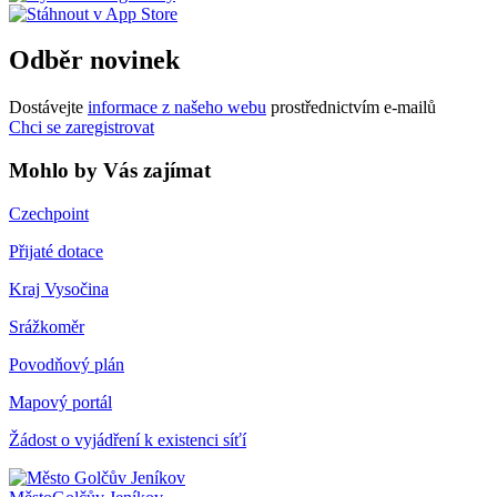
Odběr novinek
Dostávejte
informace z našeho webu
prostřednictvím e-mailů
Chci se zaregistrovat
Mohlo by Vás zajímat
Czechpoint
Přijaté dotace
Kraj Vysočina
Srážkoměr
Povodňový plán
Mapový portál
Žádost o vyjádření k existenci síťí