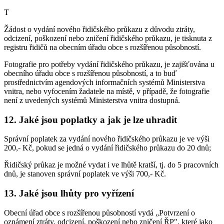
T
Žádost o vydání nového řidičského průkazu z důvodu ztráty,
odcizení, poškození nebo zničení řidičského průkazu, je tisknuta z
registru řidičů na obecním úřadu obce s rozšířenou působností.
Fotografie pro potřeby vydání řidičského průkazu, je zajišťována u
obecního úřadu obce s rozšířenou působností, a to buď
prostřednictvím agendových informačních systémů Ministerstva
vnitra, nebo vyfocením žadatele na místě, v případě, že fotografie
není z uvedených systémů Ministerstva vnitra dostupná.
12. Jaké jsou poplatky a jak je lze uhradit
Správní poplatek za vydání nového řidičského průkazu je ve výši
200,- Kč, pokud se jedná o vydání řidičského průkazu do 20 dnů;
Řidičský průkaz je možné vydat i ve lhůtě kratší, tj. do 5 pracovních
dnů, je stanoven správní poplatek ve výši 700,- Kč.
13. Jaké jsou lhůty pro vyřízení
Obecní úřad obce s rozšířenou působností vydá „Potvrzení o
oznámení ztráty, odcizení, poškození nebo zničení ŘP", které jako