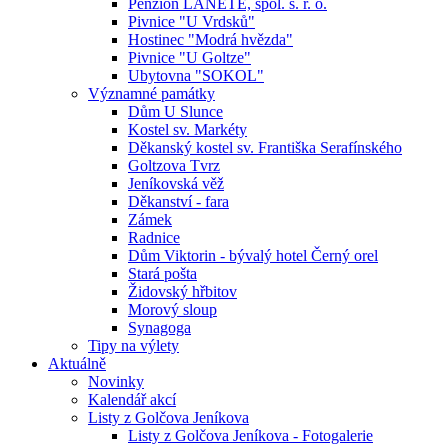
Penzion LANETE, spol. s. r. o.
Pivnice "U Vrdsků"
Hostinec "Modrá hvězda"
Pivnice "U Goltze"
Ubytovna "SOKOL"
Významné památky
Dům U Slunce
Kostel sv. Markéty
Děkanský kostel sv. Františka Serafínského
Goltzova Tvrz
Jeníkovská věž
Děkanství - fara
Zámek
Radnice
Dům Viktorin - bývalý hotel Černý orel
Stará pošta
Židovský hřbitov
Morový sloup
Synagoga
Tipy na výlety
Aktuálně
Novinky
Kalendář akcí
Listy z Golčova Jeníkova
Listy z Golčova Jeníkova - Fotogalerie