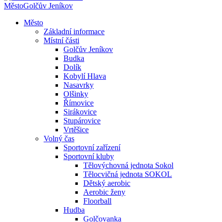
Město
Golčův Jeníkov
Město
Základní informace
Místní části
Golčův Jeníkov
Budka
Dolík
Kobylí Hlava
Nasavrky
Olšinky
Římovice
Sirákovice
Stupárovice
Vrtěšice
Volný čas
Sportovní zařízení
Sportovní kluby
Tělovýchovná jednota Sokol
Tělocvičná jednota SOKOL
Dětský aerobic
Aerobic ženy
Floorball
Hudba
Golčovanka