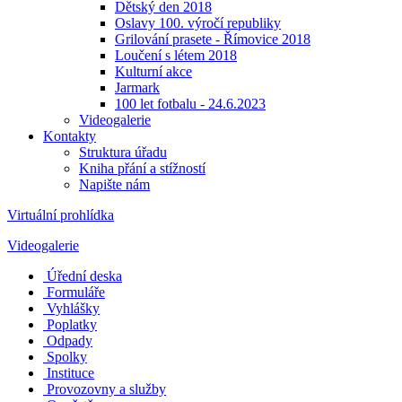
Dětský den 2018
Oslavy 100. výročí republiky
Grilování prasete - Římovice 2018
Loučení s létem 2018
Kulturní akce
Jarmark
100 let fotbalu - 24.6.2023
Videogalerie
Kontakty
Struktura úřadu
Kniha přání a stížností
Napište nám
Virtuální prohlídka
Videogalerie
Úřední deska
Formuláře
Vyhlášky
Poplatky
Odpady
Spolky
Instituce
Provozovny a služby