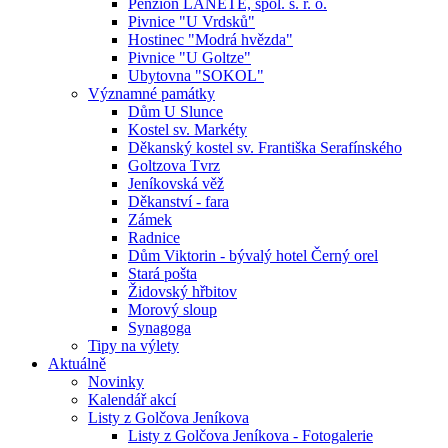
Penzion LANETE, spol. s. r. o.
Pivnice "U Vrdsků"
Hostinec "Modrá hvězda"
Pivnice "U Goltze"
Ubytovna "SOKOL"
Významné památky
Dům U Slunce
Kostel sv. Markéty
Děkanský kostel sv. Františka Serafínského
Goltzova Tvrz
Jeníkovská věž
Děkanství - fara
Zámek
Radnice
Dům Viktorin - bývalý hotel Černý orel
Stará pošta
Židovský hřbitov
Morový sloup
Synagoga
Tipy na výlety
Aktuálně
Novinky
Kalendář akcí
Listy z Golčova Jeníkova
Listy z Golčova Jeníkova - Fotogalerie