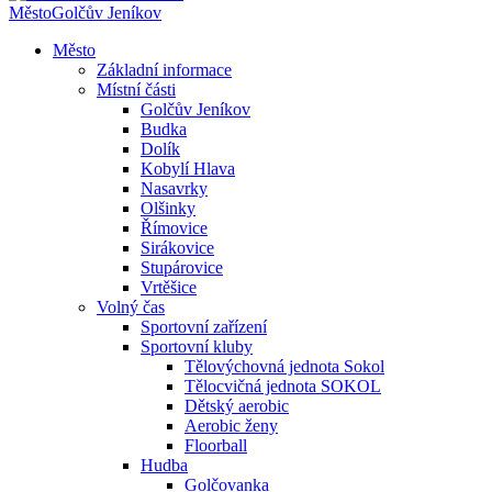
Město
Golčův Jeníkov
Město
Základní informace
Místní části
Golčův Jeníkov
Budka
Dolík
Kobylí Hlava
Nasavrky
Olšinky
Římovice
Sirákovice
Stupárovice
Vrtěšice
Volný čas
Sportovní zařízení
Sportovní kluby
Tělovýchovná jednota Sokol
Tělocvičná jednota SOKOL
Dětský aerobic
Aerobic ženy
Floorball
Hudba
Golčovanka