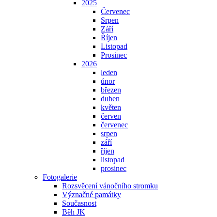
2025
Červenec
Srpen
Září
Říjen
Listopad
Prosinec
2026
leden
únor
březen
duben
květen
červen
červenec
srpen
září
říjen
listopad
prosinec
Fotogalerie
Rozsvěcení vánočního stromku
Význačné památky
Současnost
Běh JK