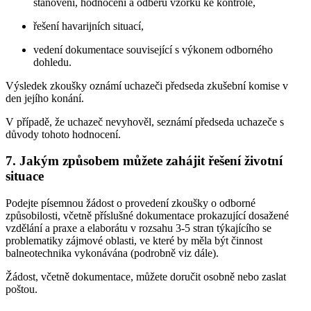
stanovení, hodnocení a odběru vzorků ke kontrole,
řešení havarijních situací,
vedení dokumentace související s výkonem odborného
dohledu.
Výsledek zkoušky oznámí uchazeči předseda zkušební komise v
den jejího konání.
V případě, že uchazeč nevyhověl, seznámí předseda uchazeče s
důvody tohoto hodnocení.
7. Jakým způsobem můžete zahájit řešení životní
situace
Podejte písemnou žádost o provedení zkoušky o odborné
způsobilosti, včetně příslušné dokumentace prokazující dosažené
vzdělání a praxe a elaborátu v rozsahu 3-5 stran týkajícího se
problematiky zájmové oblasti, ve které by měla být činnost
balneotechnika vykonávána (podrobně viz dále).
Žádost, včetně dokumentace, můžete doručit osobně nebo zaslat
poštou.