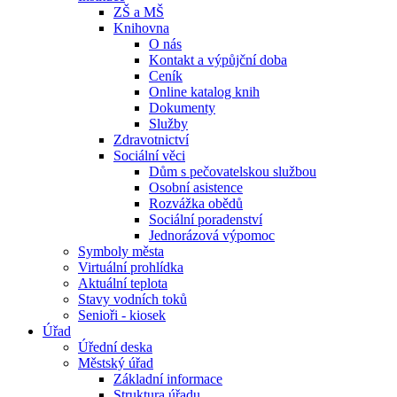
ZŠ a MŠ
Knihovna
O nás
Kontakt a výpůjční doba
Ceník
Online katalog knih
Dokumenty
Služby
Zdravotnictví
Sociální věci
Dům s pečovatelskou službou
Osobní asistence
Rozvážka obědů
Sociální poradenství
Jednorázová výpomoc
Symboly města
Virtuální prohlídka
Aktuální teplota
Stavy vodních toků
Senioři - kiosek
Úřad
Úřední deska
Městský úřad
Základní informace
Struktura úřadu