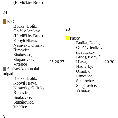
(Havlíčkův Brod)
24
BIO
Budka, Dolík,
28
Golčův Jeníkov
(Havlíčkův Brod),
Plasty
Kobylí Hlava,
Budka, Dolík,
Nasavrky, Olšinky,
Golčův Jeníkov
Římovice,
(Havlíčkův
Sirákovice,
Brod), Kobylí
Stupárovice,
25
26
27
Hlava,
29
30
Vrtěšice
Nasavrky,
Směsný komunální
Olšinky,
odpad
Římovice,
Budka, Dolík,
Sirákovice,
Kobylí Hlava,
Stupárovice,
Nasavrky, Olšinky,
Vrtěšice
Římovice,
Sirákovice,
Stupárovice,
Vrtěšice
31