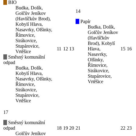
BIO
Budka, Dolík,
14
Golčův Jeníkov
(Havlíčkův Brod),
Papír
Kobylí Hlava,
Budka, Dolík,
Nasavrky, Olšinky,
Golčův Jeníkov
Římovice,
(Havlíčkův
Sirákovice,
Brod), Kobylí
Stupárovice,
11
12
13
Hlava,
15
16
Vrtěšice
Nasavrky,
Směsný komunální
Olšinky,
odpad
Římovice,
Budka, Dolík,
Sirákovice,
Kobylí Hlava,
Stupárovice,
Nasavrky, Olšinky,
Vrtěšice
Římovice,
Sirákovice,
Stupárovice,
Vrtěšice
17
Směsný komunální
odpad
18
19
20
21
22
23
Golčův Jeníkov