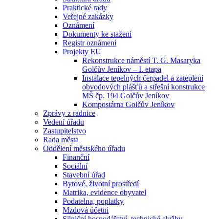
Praktické rady
Veřejné zakázky
Oznámení
Dokumenty ke stažení
Registr oznámení
Projekty EU
Rekonstrukce náměstí T. G. Masaryka
Golčův Jeníkov – I. etapa
Instalace tepelných čerpadel a zateplení
obvodových plášťů a střešní konstrukce
MŠ čp. 194 Golčův Jeníkov
Kompostárna Golčův Jeníkov
Zprávy z radnice
Vedení úřadu
Zastupitelstvo
Rada města
Oddělení městského úřadu
Finanční
Sociální
Stavební úřad
Bytové, životní prostředí
Matrika, evidence obyvatel
Podatelna, poplatky
Mzdová účetní
Silniční hospodářství, technické služby