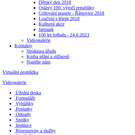
Dětský den 2018
Oslavy 100. výročí republiky
Grilování prasete - Římovice 2018
Loučení s létem 2018
Kulturní akce
Jarmark
100 let fotbalu - 24.6.2023
Videogalerie
Kontakty
Struktura úřadu
Kniha přání a stížností
Napište nám
Virtuální prohlídka
Videogalerie
Úřední deska
Formuláře
Vyhlášky
Poplatky
Odpady
Spolky
Instituce
Provozovny a služby