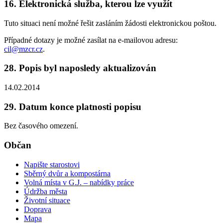
16. Elektronická služba, kterou lze využít
Tuto situaci není možné řešit zasláním žádosti elektronickou poštou.
Případné dotazy je možné zasílat na e-mailovou adresu:
cil@mzcr.cz
.
28. Popis byl naposledy aktualizován
14.02.2014
29. Datum konce platnosti popisu
Bez časového omezení.
Občan
Napište starostovi
Sběrný dvůr a kompostárna
Volná místa v G.J. – nabídky práce
Údržba města
Životní situace
Doprava
Mapa