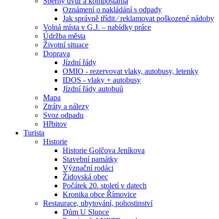
Sběrný dvůr a kompostárna
Oznámení o nakládání s odpady
Jak správně třídit ⁄ reklamovat poškozené nádoby
Volná místa v G.J. – nabídky práce
Údržba města
Životní situace
Doprava
Jízdní řády
OMIO - rezervovat vlaky, autobusy, letenky
IDOS - vlaky + autobusy
Jízdní řády autobuů
Mapa
Ztráty a nálezy
Svoz odpadu
Hřbitov
Turista
Historie
Historie Golčova Jeníkova
Stavební památky
Význační rodáci
Židovská obec
Počátek 20. století v datech
Kronika obce Římovice
Restaurace, ubytování, pohostinství
Dům U Slunce