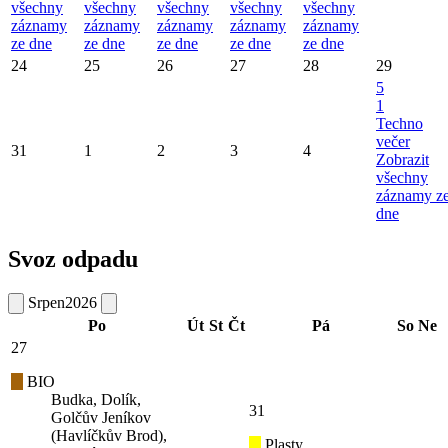
všechny
všechny
všechny
všechny
všechny
záznamy
záznamy
záznamy
záznamy
záznamy
ze dne
ze dne
ze dne
ze dne
ze dne
24
25
26
27
28
29
5
1
Techno
večer
31
1
2
3
4
Zobrazit
všechny
záznamy z
dne
Svoz odpadu
Srpen
2026
Po
Út
St
Čt
Pá
So
Ne
27
BIO
Budka, Dolík,
31
Golčův Jeníkov
(Havlíčkův Brod),
Plasty