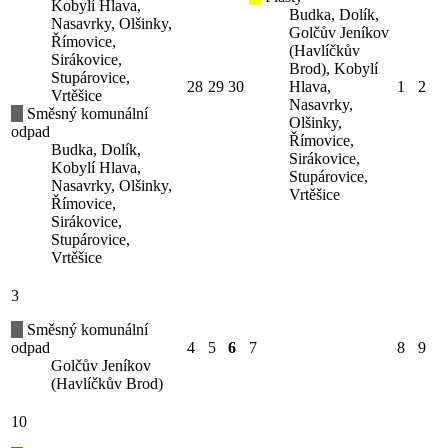
Kobylí Hlava,
Budka, Dolík,
Nasavrky, Olšinky,
Golčův Jeníkov
Římovice,
(Havlíčkův
Sirákovice,
Brod), Kobylí
Stupárovice,
28
29
30
Hlava,
1
2
Vrtěšice
Nasavrky,
Směsný komunální
Olšinky,
odpad
Římovice,
Budka, Dolík,
Sirákovice,
Kobylí Hlava,
Stupárovice,
Nasavrky, Olšinky,
Vrtěšice
Římovice,
Sirákovice,
Stupárovice,
Vrtěšice
3
Směsný komunální
odpad
4
5
6
7
8
9
Golčův Jeníkov
(Havlíčkův Brod)
10