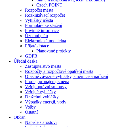
Czech POINT
Rozpočet města
Rozklikávací rozpočet
Vyhlášky města
Formuláře ke stažení
Povinné informace
Územní plán
Elektronická podatelna
Přijaté dotace
Plánované projekty
GDPR
Úřední deska
Zastupitelstvo města
Rozpočty a rozpočtové opatření města
Obecně závazné vyhlášky, směrnice a nařízení
Prodej, pronájem, směna
Veřejnoprávní smlouvy
Veřejné vyhlášky
Dražební vyhlášky
Výpadky energií, vody
Volby
Ostatní
Občan
Napište starostovi