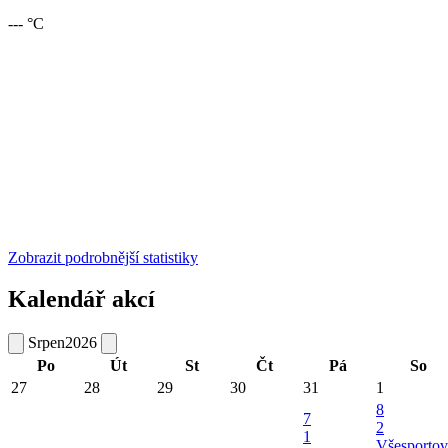
--- °C
Zobrazit podrobnější statistiky
Kalendář akcí
Srpen
2026
Po
Út
St
Čt
Pá
So
27
28
29
30
31
1
8
7
2
1
Všesportov