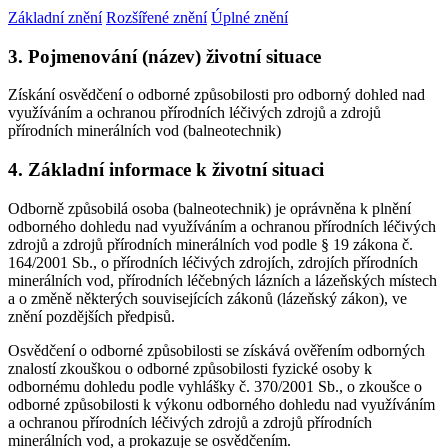
Základní znění
Rozšířené znění
Úplné znění
3. Pojmenování (název) životní situace
Získání osvědčení o odborné způsobilosti pro odborný dohled nad
využíváním a ochranou přírodních léčivých zdrojů a zdrojů
přírodních minerálních vod (balneotechnik)
4. Základní informace k životní situaci
Odborně způsobilá osoba (balneotechnik) je oprávněna k plnění
odborného dohledu nad využíváním a ochranou přírodních léčivých
zdrojů a zdrojů přírodních minerálních vod podle § 19 zákona č.
164/2001 Sb., o přírodních léčivých zdrojích, zdrojích přírodních
minerálních vod, přírodních léčebných lázních a lázeňských místech
a o změně některých souvisejících zákonů (lázeňský zákon), ve
znění pozdějších předpisů.
Osvědčení o odborné způsobilosti se získává ověřením odborných
znalostí zkouškou o odborné způsobilosti fyzické osoby k
odbornému dohledu podle vyhlášky č. 370/2001 Sb., o zkoušce o
odborné způsobilosti k výkonu odborného dohledu nad využíváním
a ochranou přírodních léčivých zdrojů a zdrojů přírodních
minerálních vod, a prokazuje se osvědčením.