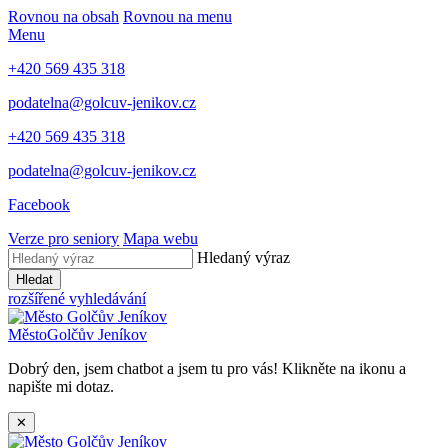
Rovnou na obsah
Rovnou na menu
Menu
+420 569 435 318
podatelna@golcuv-jenikov.cz
+420 569 435 318
podatelna@golcuv-jenikov.cz
Facebook
Verze pro seniory
Mapa webu
Hledaný výraz
Hledat
rozšířené vyhledávání
Město
Golčův Jeníkov
Dobrý den, jsem chatbot a jsem tu pro vás! Klikněte na ikonu a
napište mi dotaz.
✕