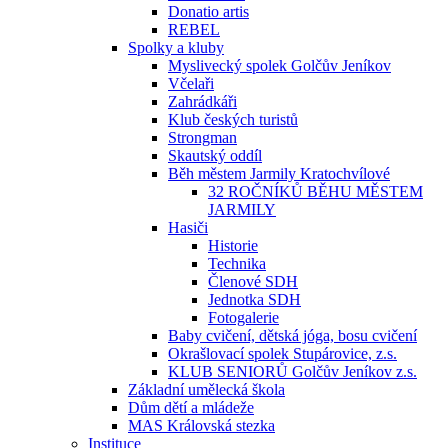
Donatio artis
REBEL
Spolky a kluby
Myslivecký spolek Golčův Jeníkov
Včelaři
Zahrádkáři
Klub českých turistů
Strongman
Skautský oddíl
Běh městem Jarmily Kratochvílové
32 ROČNÍKŮ BĚHU MĚSTEM
JARMILY
Hasiči
Historie
Technika
Členové SDH
Jednotka SDH
Fotogalerie
Baby cvičení, dětská jóga, bosu cvičení
Okrašlovací spolek Stupárovice, z.s.
KLUB SENIORŮ Golčův Jeníkov z.s.
Základní umělecká škola
Dům dětí a mládeže
MAS Královská stezka
Instituce