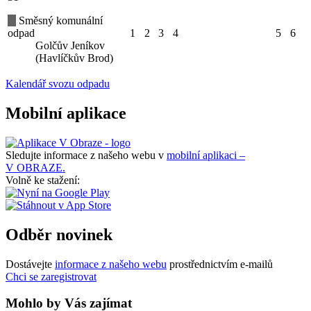
Směsný komunální
odpad
1
2
3
4
5
6
Golčův Jeníkov
(Havlíčkův Brod)
Kalendář svozu odpadu
Mobilní aplikace
Sledujte informace z našeho webu v
mobilní aplikaci –
V OBRAZE.
Volně ke stažení:
Odběr novinek
Dostávejte
informace z našeho webu
prostřednictvím e-mailů
Chci se zaregistrovat
Mohlo by Vás zajímat