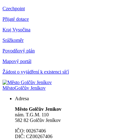
Czechpoint
Přijaté dotace
Kraj Vysočina
Srážkoměr
Povodňový plán
Mapový portál
Žádost o vyjádření k existenci síťí
Město
Golčův Jeníkov
Adresa
Město Golčův Jeníkov
nám. T.G.M. 110
582 82 Golčův Jeníkov
IČO: 00267406
DIČ: CZ00267406