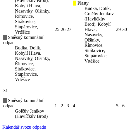
(Havlíčkův Brod),
Plasty
Kobylí Hlava,
Budka, Dolík,
Nasavrky, Olšinky,
Golčův Jeníkov
Římovice,
(Havlíčkův
Sirákovice,
Brod), Kobylí
Stupárovice,
25
26
27
Hlava,
29
30
Vrtěšice
Nasavrky,
Směsný komunální
Olšinky,
odpad
Římovice,
Budka, Dolík,
Sirákovice,
Kobylí Hlava,
Stupárovice,
Nasavrky, Olšinky,
Vrtěšice
Římovice,
Sirákovice,
Stupárovice,
Vrtěšice
31
Směsný komunální
odpad
1
2
3
4
5
6
Golčův Jeníkov
(Havlíčkův Brod)
Kalendář svozu odpadu