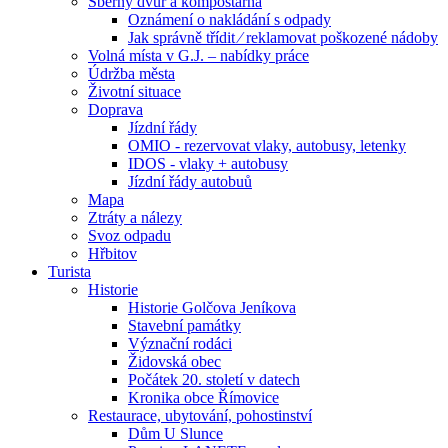
Sběrný dvůr a kompostárna
Oznámení o nakládání s odpady
Jak správně třídit ⁄ reklamovat poškozené nádoby
Volná místa v G.J. – nabídky práce
Údržba města
Životní situace
Doprava
Jízdní řády
OMIO - rezervovat vlaky, autobusy, letenky
IDOS - vlaky + autobusy
Jízdní řády autobuů
Mapa
Ztráty a nálezy
Svoz odpadu
Hřbitov
Turista
Historie
Historie Golčova Jeníkova
Stavební památky
Význační rodáci
Židovská obec
Počátek 20. století v datech
Kronika obce Římovice
Restaurace, ubytování, pohostinství
Dům U Slunce