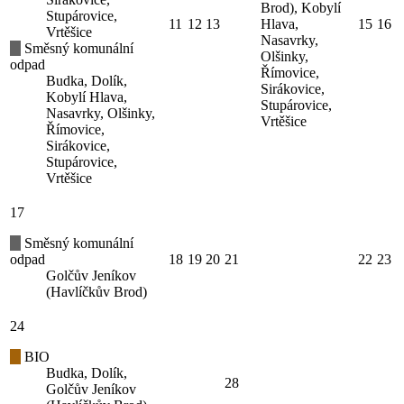
Brod), Kobylí
Stupárovice,
11
12
13
Hlava,
15
16
Vrtěšice
Nasavrky,
Směsný komunální
Olšinky,
odpad
Římovice,
Budka, Dolík,
Sirákovice,
Kobylí Hlava,
Stupárovice,
Nasavrky, Olšinky,
Vrtěšice
Římovice,
Sirákovice,
Stupárovice,
Vrtěšice
17
Směsný komunální
odpad
18
19
20
21
22
23
Golčův Jeníkov
(Havlíčkův Brod)
24
BIO
Budka, Dolík,
28
Golčův Jeníkov