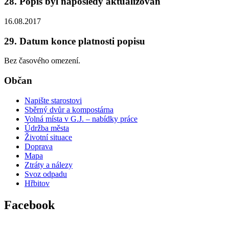
28. Popis byl naposledy aktualizován
16.08.2017
29. Datum konce platnosti popisu
Bez časového omezení.
Občan
Napište starostovi
Sběrný dvůr a kompostárna
Volná místa v G.J. – nabídky práce
Údržba města
Životní situace
Doprava
Mapa
Ztráty a nálezy
Svoz odpadu
Hřbitov
Facebook