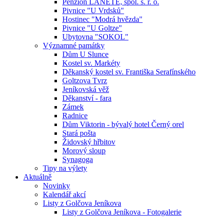
Penzion LANETE, spol. s. r. o.
Pivnice "U Vrdsků"
Hostinec "Modrá hvězda"
Pivnice "U Goltze"
Ubytovna "SOKOL"
Významné památky
Dům U Slunce
Kostel sv. Markéty
Děkanský kostel sv. Františka Serafínského
Goltzova Tvrz
Jeníkovská věž
Děkanství - fara
Zámek
Radnice
Dům Viktorin - bývalý hotel Černý orel
Stará pošta
Židovský hřbitov
Morový sloup
Synagoga
Tipy na výlety
Aktuálně
Novinky
Kalendář akcí
Listy z Golčova Jeníkova
Listy z Golčova Jeníkova - Fotogalerie