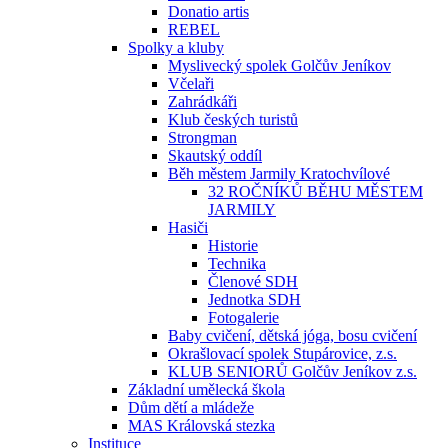
Donatio artis
REBEL
Spolky a kluby
Myslivecký spolek Golčův Jeníkov
Včelaři
Zahrádkáři
Klub českých turistů
Strongman
Skautský oddíl
Běh městem Jarmily Kratochvílové
32 ROČNÍKŮ BĚHU MĚSTEM
JARMILY
Hasiči
Historie
Technika
Členové SDH
Jednotka SDH
Fotogalerie
Baby cvičení, dětská jóga, bosu cvičení
Okrašlovací spolek Stupárovice, z.s.
KLUB SENIORŮ Golčův Jeníkov z.s.
Základní umělecká škola
Dům dětí a mládeže
MAS Královská stezka
Instituce