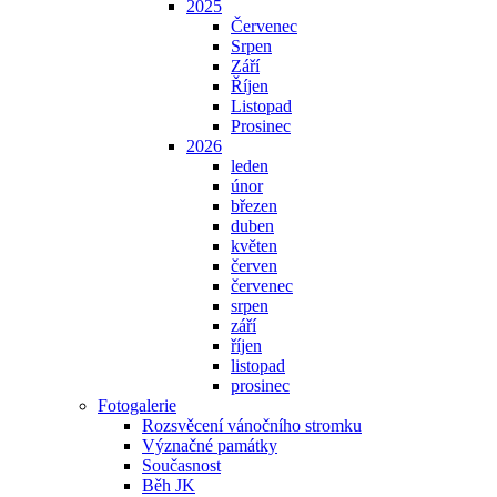
2025
Červenec
Srpen
Září
Říjen
Listopad
Prosinec
2026
leden
únor
březen
duben
květen
červen
červenec
srpen
září
říjen
listopad
prosinec
Fotogalerie
Rozsvěcení vánočního stromku
Význačné památky
Současnost
Běh JK