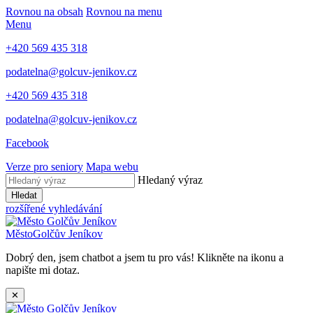
Rovnou na obsah
Rovnou na menu
Menu
+420 569 435 318
podatelna@golcuv-jenikov.cz
+420 569 435 318
podatelna@golcuv-jenikov.cz
Facebook
Verze pro seniory
Mapa webu
Hledaný výraz
Hledat
rozšířené vyhledávání
Město
Golčův Jeníkov
Dobrý den, jsem chatbot a jsem tu pro vás! Klikněte na ikonu a
napište mi dotaz.
✕