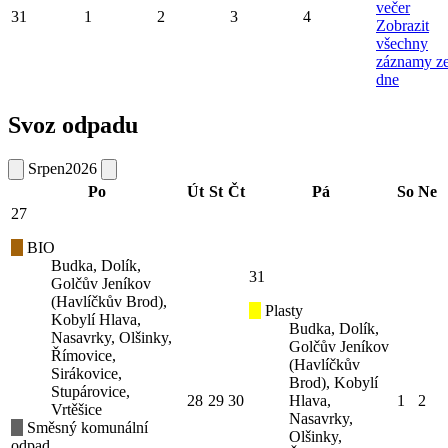
večer
31
1
2
3
4
Zobrazit
všechny
záznamy z
dne
Svoz odpadu
Srpen
2026
Po
Út
St
Čt
Pá
So
Ne
27
BIO
Budka, Dolík,
31
Golčův Jeníkov
(Havlíčkův Brod),
Plasty
Kobylí Hlava,
Budka, Dolík,
Nasavrky, Olšinky,
Golčův Jeníkov
Římovice,
(Havlíčkův
Sirákovice,
Brod), Kobylí
Stupárovice,
28
29
30
Hlava,
1
2
Vrtěšice
Nasavrky,
Směsný komunální
Olšinky,
odpad