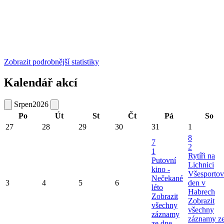
Zobrazit podrobnější statistiky
Kalendář akcí
Srpen
2026
Po
Út
St
Čt
Pá
So
27
28
29
30
31
1
8
7
2
1
Rytíři na
Putovní
Lichnici
kino -
Všesportov
Nečekané
3
4
5
6
den v
léto
Habrech
Zobrazit
Zobrazit
všechny
všechny
záznamy
záznamy z
ze dne