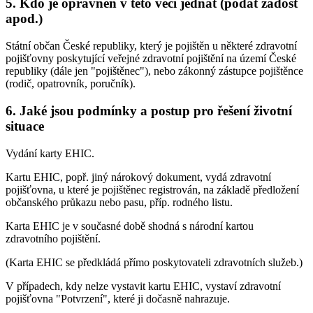
5. Kdo je oprávněn v této věci jednat (podat žádost
apod.)
Státní občan České republiky, který je pojištěn u některé zdravotní
pojišťovny poskytující veřejné zdravotní pojištění na území České
republiky (dále jen "pojištěnec"), nebo zákonný zástupce pojištěnce
(rodič, opatrovník, poručník).
6. Jaké jsou podmínky a postup pro řešení životní
situace
Vydání karty EHIC.
Kartu EHIC, popř. jiný nárokový dokument, vydá zdravotní
pojišťovna, u které je pojištěnec registrován, na základě předložení
občanského průkazu nebo pasu, příp. rodného listu.
Karta EHIC je v současné době shodná s národní kartou
zdravotního pojištění.
(Karta EHIC se předkládá přímo poskytovateli zdravotních služeb.)
V případech, kdy nelze vystavit kartu EHIC, vystaví zdravotní
pojišťovna "Potvrzení", které ji dočasně nahrazuje.