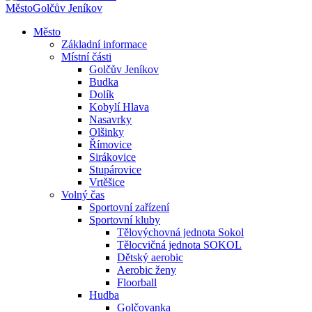
Město
Golčův Jeníkov
Město
Základní informace
Místní části
Golčův Jeníkov
Budka
Dolík
Kobylí Hlava
Nasavrky
Olšinky
Římovice
Sirákovice
Stupárovice
Vrtěšice
Volný čas
Sportovní zařízení
Sportovní kluby
Tělovýchovná jednota Sokol
Tělocvičná jednota SOKOL
Dětský aerobic
Aerobic ženy
Floorball
Hudba
Golčovanka