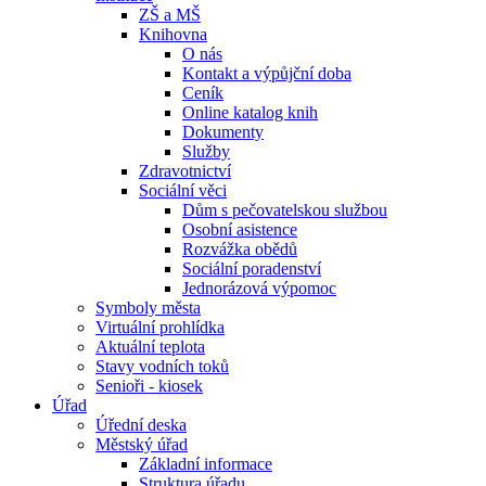
ZŠ a MŠ
Knihovna
O nás
Kontakt a výpůjční doba
Ceník
Online katalog knih
Dokumenty
Služby
Zdravotnictví
Sociální věci
Dům s pečovatelskou službou
Osobní asistence
Rozvážka obědů
Sociální poradenství
Jednorázová výpomoc
Symboly města
Virtuální prohlídka
Aktuální teplota
Stavy vodních toků
Senioři - kiosek
Úřad
Úřední deska
Městský úřad
Základní informace
Struktura úřadu