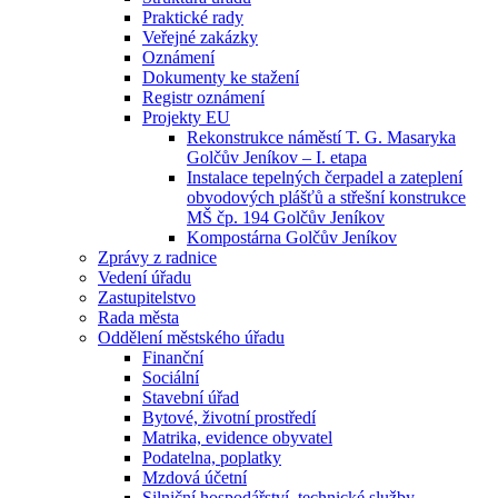
Praktické rady
Veřejné zakázky
Oznámení
Dokumenty ke stažení
Registr oznámení
Projekty EU
Rekonstrukce náměstí T. G. Masaryka
Golčův Jeníkov – I. etapa
Instalace tepelných čerpadel a zateplení
obvodových plášťů a střešní konstrukce
MŠ čp. 194 Golčův Jeníkov
Kompostárna Golčův Jeníkov
Zprávy z radnice
Vedení úřadu
Zastupitelstvo
Rada města
Oddělení městského úřadu
Finanční
Sociální
Stavební úřad
Bytové, životní prostředí
Matrika, evidence obyvatel
Podatelna, poplatky
Mzdová účetní
Silniční hospodářství, technické služby