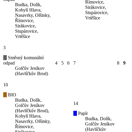
Římovice,
Budka, Dolík,
Sirákovice,
Kobylí Hlava,
Stupárovice,
Nasavrky, Olšinky,
Vrtěšice
Římovice,
Sirákovice,
Stupárovice,
Vrtěšice
3
Směsný komunální
odpad
4
5
6
7
8
9
Golčův Jeníkov
(Havlíčkův Brod)
10
BIO
Budka, Dolík,
14
Golčův Jeníkov
(Havlíčkův Brod),
Papír
Kobylí Hlava,
Budka, Dolík,
Nasavrky, Olšinky,
Golčův Jeníkov
Římovice,
(Havlíčkův
Sirákovice,