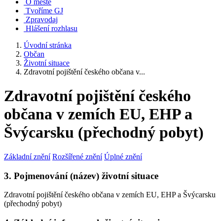
O městě
Tvoříme GJ
Zpravodaj
Hlášení rozhlasu
Úvodní stránka
Občan
Životní situace
Zdravotní pojištění českého občana v...
Zdravotní pojištění českého
občana v zemích EU, EHP a
Švýcarsku (přechodný pobyt)
Základní znění
Rozšířené znění
Úplné znění
3. Pojmenování (název) životní situace
Zdravotní pojištění českého občana v zemích EU, EHP a Švýcarsku
(přechodný pobyt)