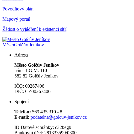
Povodňový plán
Mapový portál
Žádost o vyjádření k existenci síťí
Město
Golčův Jeníkov
Adresa
Město Golčův Jeníkov
nám. T.G.M. 110
582 82 Golčův Jeníkov
IČO: 00267406
DIČ: CZ00267406
Spojení
Telefon:
569 435 310 - 8
E-mail:
podatelna@golcuv-jenikov.cz
ID Datové schránky: c32begb
Bankovní účet: 281333599/0300