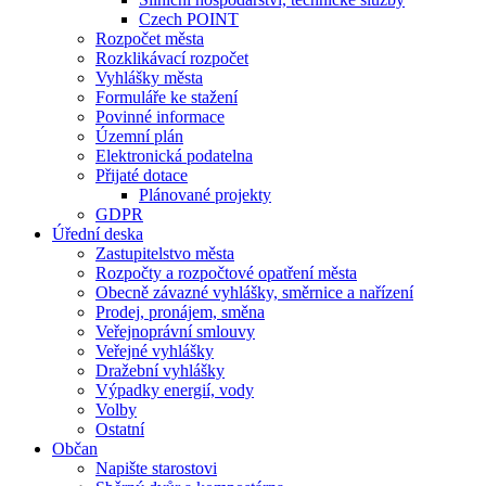
Czech POINT
Rozpočet města
Rozklikávací rozpočet
Vyhlášky města
Formuláře ke stažení
Povinné informace
Územní plán
Elektronická podatelna
Přijaté dotace
Plánované projekty
GDPR
Úřední deska
Zastupitelstvo města
Rozpočty a rozpočtové opatření města
Obecně závazné vyhlášky, směrnice a nařízení
Prodej, pronájem, směna
Veřejnoprávní smlouvy
Veřejné vyhlášky
Dražební vyhlášky
Výpadky energií, vody
Volby
Ostatní
Občan
Napište starostovi