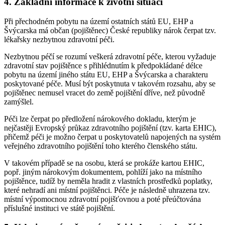
4. Základní informace k životní situaci
Při přechodném pobytu na území ostatních států EU, EHP a
Švýcarska má občan (pojištěnec) České republiky nárok čerpat tzv.
lékařsky nezbytnou zdravotní péči.
Nezbytnou péčí se rozumí veškerá zdravotní péče, kterou vyžaduje
zdravotní stav pojištěnce s přihlédnutím k předpokládané délce
pobytu na území jiného státu EU, EHP a Švýcarska a charakteru
poskytované péče. Musí být poskytnuta v takovém rozsahu, aby se
pojištěnec nemusel vracet do země pojištění dříve, než původně
zamýšlel.
Péči lze čerpat po předložení nárokového dokladu, kterým je
nejčastěji Evropský průkaz zdravotního pojištění (tzv. karta EHIC),
přičemž péči je možno čerpat u poskytovatelů napojených na systém
veřejného zdravotního pojištění toho kterého členského státu.
V takovém případě se na osobu, která se prokáže kartou EHIC,
popř. jiným nárokovým dokumentem, pohlíží jako na místního
pojištěnce, tudíž by neměla hradit z vlastních prostředků poplatky,
které nehradí ani místní pojištěnci. Péče je následně uhrazena tzv.
místní výpomocnou zdravotní pojišťovnou a poté přeúčtována
příslušné instituci ve státě pojištění.