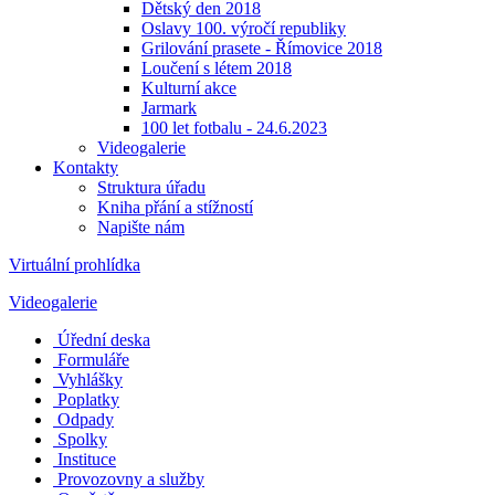
Dětský den 2018
Oslavy 100. výročí republiky
Grilování prasete - Římovice 2018
Loučení s létem 2018
Kulturní akce
Jarmark
100 let fotbalu - 24.6.2023
Videogalerie
Kontakty
Struktura úřadu
Kniha přání a stížností
Napište nám
Virtuální prohlídka
Videogalerie
Úřední deska
Formuláře
Vyhlášky
Poplatky
Odpady
Spolky
Instituce
Provozovny a služby