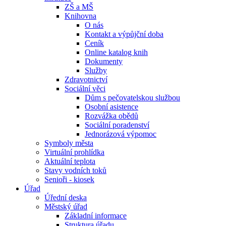
ZŠ a MŠ
Knihovna
O nás
Kontakt a výpůjční doba
Ceník
Online katalog knih
Dokumenty
Služby
Zdravotnictví
Sociální věci
Dům s pečovatelskou službou
Osobní asistence
Rozvážka obědů
Sociální poradenství
Jednorázová výpomoc
Symboly města
Virtuální prohlídka
Aktuální teplota
Stavy vodních toků
Senioři - kiosek
Úřad
Úřední deska
Městský úřad
Základní informace
Struktura úřadu