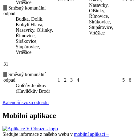
Vrtěšice
Nasavrky,
Směsný komunální
Olšinky,
odpad
Římovice,
Budka, Dolík,
Sirákovice,
Kobylí Hlava,
Stupárovice,
Nasavrky, Olšinky,
Vrtěšice
Římovice,
Sirákovice,
Stupárovice,
Vrtěšice
31
Směsný komunální
odpad
1
2
3
4
5
6
Golčův Jeníkov
(Havlíčkův Brod)
Kalendář svozu odpadu
Mobilní aplikace
Sledujte informace z našeho webu v
mobilní aplikaci –