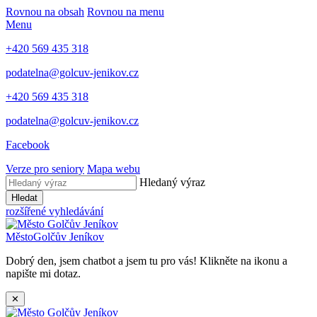
Rovnou na obsah
Rovnou na menu
Menu
+420 569 435 318
podatelna@golcuv-jenikov.cz
+420 569 435 318
podatelna@golcuv-jenikov.cz
Facebook
Verze pro seniory
Mapa webu
Hledaný výraz
Hledat
rozšířené vyhledávání
Město
Golčův Jeníkov
Dobrý den, jsem chatbot a jsem tu pro vás! Klikněte na ikonu a
napište mi dotaz.
✕