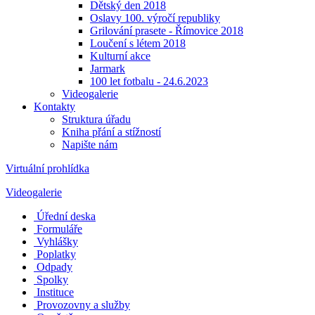
Dětský den 2018
Oslavy 100. výročí republiky
Grilování prasete - Římovice 2018
Loučení s létem 2018
Kulturní akce
Jarmark
100 let fotbalu - 24.6.2023
Videogalerie
Kontakty
Struktura úřadu
Kniha přání a stížností
Napište nám
Virtuální prohlídka
Videogalerie
Úřední deska
Formuláře
Vyhlášky
Poplatky
Odpady
Spolky
Instituce
Provozovny a služby