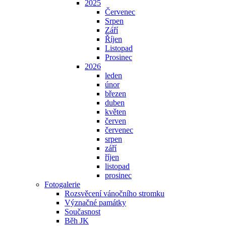
2025
Červenec
Srpen
Září
Říjen
Listopad
Prosinec
2026
leden
únor
březen
duben
květen
červen
červenec
srpen
září
říjen
listopad
prosinec
Fotogalerie
Rozsvěcení vánočního stromku
Význačné památky
Současnost
Běh JK