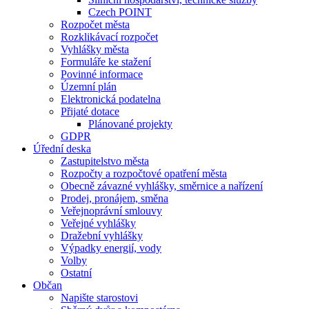
Czech POINT
Rozpočet města
Rozklikávací rozpočet
Vyhlášky města
Formuláře ke stažení
Povinné informace
Územní plán
Elektronická podatelna
Přijaté dotace
Plánované projekty
GDPR
Úřední deska
Zastupitelstvo města
Rozpočty a rozpočtové opatření města
Obecně závazné vyhlášky, směrnice a nařízení
Prodej, pronájem, směna
Veřejnoprávní smlouvy
Veřejné vyhlášky
Dražební vyhlášky
Výpadky energií, vody
Volby
Ostatní
Občan
Napište starostovi