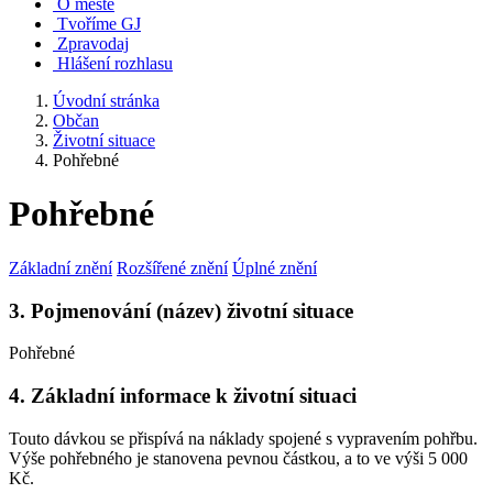
O městě
Tvoříme GJ
Zpravodaj
Hlášení rozhlasu
Úvodní stránka
Občan
Životní situace
Pohřebné
Pohřebné
Základní znění
Rozšířené znění
Úplné znění
3. Pojmenování (název) životní situace
Pohřebné
4. Základní informace k životní situaci
Touto dávkou se přispívá na náklady spojené s vypravením pohřbu.
Výše pohřebného je stanovena pevnou částkou, a to ve výši 5 000
Kč.