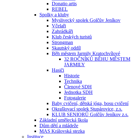
Donatio artis
REBEL
Spolky a kluby
Myslivecký spolek Golčův Jeníkov
Včelaři
Zahrádkáři
Klub českých turistů
Strongman
Skautský oddíl
Běh městem Jarmily Kratochvílové
32 ROČNÍKŮ BĚHU MĚSTEM
JARMILY
Hasiči
Historie
Technika
Členové SDH
Jednotka SDH
Fotogalerie
Baby cvičení, dětská jóga, bosu cvičení
Okrašlovací spolek Stupárovice, z.s.
KLUB SENIORŮ Golčův Jeníkov z.s.
Základní umělecká škola
Dům dětí a mládeže
MAS Královská stezka
Instituce