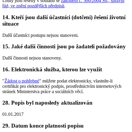
Lhůty jsou řešeny v souladu se
zákonem č. 500/2004 Sb., správní
řád, ve znění pozdějších předpisů
.
14. Kteří jsou další účastníci (dotčení) řešení životní
situace
Další účastníci postupu nejsou stanoveni.
15. Jaké další činnosti jsou po žadateli požadovány
Další činnosti nejsou stanoveny.
16. Elektronická služba, kterou lze využít
"
Žádost o pohřebné
" můžete podat elektronicky, vlastníte-li
certifikát pro elektronický podpis, prostřednictvím internetových
stránek Ministerstva práce a sociálních věcí.
28. Popis byl naposledy aktualizován
01.01.2017
29. Datum konce platnosti popisu