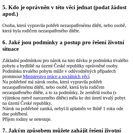
5. Kdo je oprávněn v této věci jednat (podat žádost
apod.)
Osoba, která vypravila pohřeb nezaopatřenému dítěti, nebo osobě,
která byla rodičem nezaopatřeného dítěte.
6. Jaké jsou podmínky a postup pro řešení životní
situace
Základní podmínkou pro nárok na tuto dávku je podmínka trvalého
pobytu a bydliště na území České republiky oprávněné osoby.
Podmínku trvalého pobytu může v odůvodněných případech
prominout
Ministerstvo práce a sociálních věcí
.
Na pohřebné má nárok osoba, která vypravila pohřeb
nezaopatřenému dítěti, nebo osobě, která byla rodičem
nezaopatřeného dítěte, a to za podmínky, že zemřelá osoba (s
výjimkou mrtvě narozeného dítěte) měla ke dni úmrtí trvalý pobyt
na území České republiky.
Nárok na pohřebné zaniká, nebyl-li uplatněn ve lhůtě 1 roku ode
dne pohřbení.
Příjem rodiny se netestuje.
7. Jakým způsobem můžete zahájit řešení životní