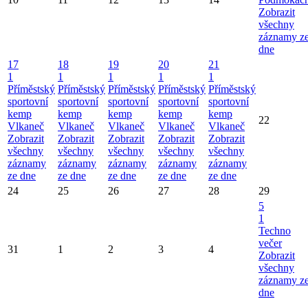
Zobrazit
všechny
záznamy z
dne
17
18
19
20
21
1
1
1
1
1
Příměstský
Příměstský
Příměstský
Příměstský
Příměstský
sportovní
sportovní
sportovní
sportovní
sportovní
kemp
kemp
kemp
kemp
kemp
22
Vlkaneč
Vlkaneč
Vlkaneč
Vlkaneč
Vlkaneč
Zobrazit
Zobrazit
Zobrazit
Zobrazit
Zobrazit
všechny
všechny
všechny
všechny
všechny
záznamy
záznamy
záznamy
záznamy
záznamy
ze dne
ze dne
ze dne
ze dne
ze dne
24
25
26
27
28
29
5
1
Techno
večer
31
1
2
3
4
Zobrazit
všechny
záznamy z
dne