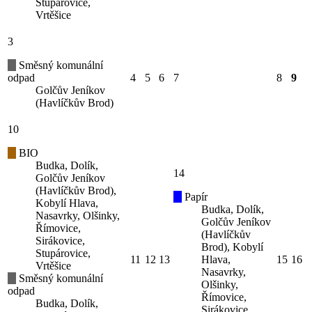
Stupárovice,
Vrtěšice
3
Směsný komunální
odpad
4
5
6
7
8
9
Golčův Jeníkov
(Havlíčkův Brod)
10
BIO
Budka, Dolík,
14
Golčův Jeníkov
(Havlíčkův Brod),
Papír
Kobylí Hlava,
Budka, Dolík,
Nasavrky, Olšinky,
Golčův Jeníkov
Římovice,
(Havlíčkův
Sirákovice,
Brod), Kobylí
Stupárovice,
11
12
13
Hlava,
15
16
Vrtěšice
Nasavrky,
Směsný komunální
Olšinky,
odpad
Římovice,
Budka, Dolík,
Sirákovice,