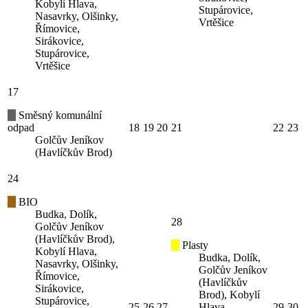
Kobylí Hlava,
Stupárovice,
Nasavrky, Olšinky,
Vrtěšice
Římovice,
Sirákovice,
Stupárovice,
Vrtěšice
17
Směsný komunální
odpad
18
19
20
21
22
23
Golčův Jeníkov
(Havlíčkův Brod)
24
BIO
Budka, Dolík,
28
Golčův Jeníkov
(Havlíčkův Brod),
Plasty
Kobylí Hlava,
Budka, Dolík,
Nasavrky, Olšinky,
Golčův Jeníkov
Římovice,
(Havlíčkův
Sirákovice,
Brod), Kobylí
Stupárovice,
25
26
27
Hlava,
29
30