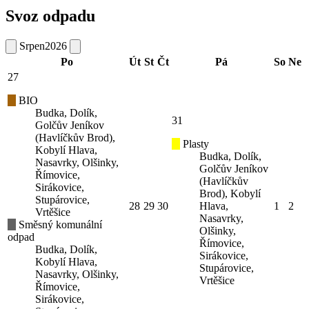
Svoz odpadu
Srpen
2026
Po
Út
St
Čt
Pá
So
Ne
27
BIO
Budka, Dolík,
31
Golčův Jeníkov
(Havlíčkův Brod),
Plasty
Kobylí Hlava,
Budka, Dolík,
Nasavrky, Olšinky,
Golčův Jeníkov
Římovice,
(Havlíčkův
Sirákovice,
Brod), Kobylí
Stupárovice,
28
29
30
Hlava,
1
2
Vrtěšice
Nasavrky,
Směsný komunální
Olšinky,
odpad
Římovice,
Budka, Dolík,
Sirákovice,
Kobylí Hlava,
Stupárovice,
Nasavrky, Olšinky,
Vrtěšice
Římovice,
Sirákovice,