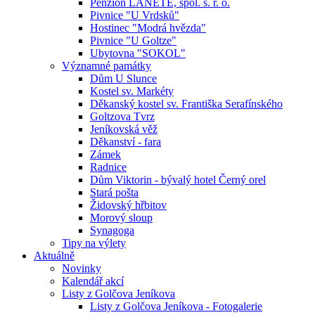
Penzion LANETE, spol. s. r. o.
Pivnice "U Vrdsků"
Hostinec "Modrá hvězda"
Pivnice "U Goltze"
Ubytovna "SOKOL"
Významné památky
Dům U Slunce
Kostel sv. Markéty
Děkanský kostel sv. Františka Serafínského
Goltzova Tvrz
Jeníkovská věž
Děkanství - fara
Zámek
Radnice
Dům Viktorin - bývalý hotel Černý orel
Stará pošta
Židovský hřbitov
Morový sloup
Synagoga
Tipy na výlety
Aktuálně
Novinky
Kalendář akcí
Listy z Golčova Jeníkova
Listy z Golčova Jeníkova - Fotogalerie