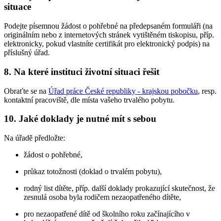
situace
Podejte písemnou žádost o pohřebné na předepsaném formuláři (na
originálním nebo z internetových stránek vytištěném tiskopisu, příp.
elektronicky, pokud vlastníte certifikát pro elektronický podpis) na
příslušný úřad.
8. Na které instituci životní situaci řešit
Obraťte se na
Úřad práce České republiky - krajskou pobočku
, resp.
kontaktní pracoviště, dle místa vašeho trvalého pobytu.
10. Jaké doklady je nutné mít s sebou
Na úřadě předložte:
žádost o pohřebné,
průkaz totožnosti (doklad o trvalém pobytu),
rodný list dítěte, příp. další doklady prokazující skutečnost, že
zesnulá osoba byla rodičem nezaopatřeného dítěte,
pro nezaopatřené dítě od školního roku začínajícího v