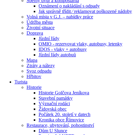
Sběrný dvůr a kompostárna
Oznámení o nakládání s odpady
Jak správně třídit ⁄ reklamovat poškozené nádoby
Volná místa v G.J. – nabídky práce
Údržba města
Životní situace
Doprava
Jízdní řády
OMIO - rezervovat vlaky, autobusy, letenky
IDOS - vlaky + autobusy
Jízdní řády autobuů
Mapa
Ztráty a nálezy
Svoz odpadu
Hřbitov
Turista
Historie
Historie Golčova Jeníkova
Stavební památky
Význační rodáci
Židovská obec
Počátek 20. století v datech
Kronika obce Římovice
Restaurace, ubytování, pohostinství
Dům U Slunce