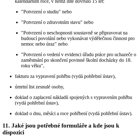
kalendářním roce, v němž dítě dovršilo 15 let:
"Potvrzení o studiu" nebo
"Potvrzení o zdravotním stavu" nebo
"Potvrzení o neschopnosti soustavně se připravovat na
budoucí povolání nebo vykonávat výdělečnou činnost pro
nemoc nebo úraz" nebo
"Potvrzení o vedení v evidenci úřadu práce pro uchazeče o
zaměstnání po skončení povinné školní docházky do 18.
roku věku",
fakturu za vypravení pohřbu (vydá pohřební ústav),
úmrtní list zesnulé osoby,
doklad o zaplacení nákladů spojených s vypravením pohřbu
(vydá pohřební ústav),
doklad o dnu, měsíci a roce pohřbení (vydá pohřební ústav).
11. Jaké jsou potřebné formuláře a kde jsou k
dispozici