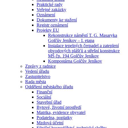
Praktické rady
Veřejné zakázky
Oznámení
Dokumenty ke stažení
Registr oznámení
Projekty EU
Rekonstrukce náměstí T. G. Masaryka
Golčův Jeníkov – I. etapa
Instalace tepelných čerpadel a zateplení
obvodových plášťů a střešní konstrukce
MŠ čp. 194 Golčův Jeníkov
Kompostárna Golčův Jeníkov
Zprávy z radnice
Vedení úřadu
Zastupitelstvo
Rada města
Oddělení městského úřadu
Finanční
Sociální
Stavební úřad
Bytové, životní prostředí
Matrika, evidence obyvatel
Podatelna, poplatky
Mzdová účetní
Silniční hospodářství, technické služby