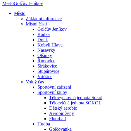
Město
Golčův Jeníkov
Město
Základní informace
Místní části
Golčův Jeníkov
Budka
Dolík
Kobylí Hlava
Nasavrky
Olšinky
Římovice
Sirákovice
Stupárovice
Vrtěšice
Volný čas
Sportovní zařízení
Sportovní kluby
Tělovýchovná jednota Sokol
Tělocvičná jednota SOKOL
Dětský aerobic
Aerobic ženy
Floorball
Hudba
Golčovanka