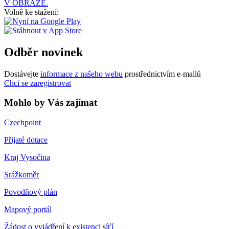
V OBRAZE.
Volně ke stažení:
Odběr novinek
Dostávejte
informace z našeho webu
prostřednictvím e-mailů
Chci se zaregistrovat
Mohlo by Vás zajímat
Czechpoint
Přijaté dotace
Kraj Vysočina
Srážkoměr
Povodňový plán
Mapový portál
Žádost o vyjádření k existenci síťí