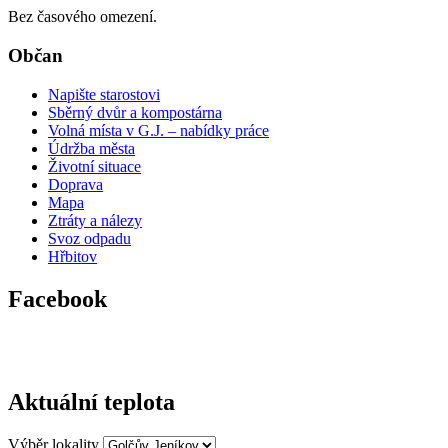
Bez časového omezení.
Občan
Napište starostovi
Sběrný dvůr a kompostárna
Volná místa v G.J. – nabídky práce
Údržba města
Životní situace
Doprava
Mapa
Ztráty a nálezy
Svoz odpadu
Hřbitov
Facebook
Aktuální teplota
Výběr lokality