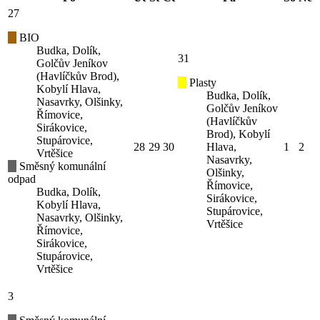
27
BIO
Budka, Dolík,
31
Golčův Jeníkov
(Havlíčkův Brod),
Plasty
Kobylí Hlava,
Budka, Dolík,
Nasavrky, Olšinky,
Golčův Jeníkov
Římovice,
(Havlíčkův
Sirákovice,
Brod), Kobylí
Stupárovice,
28
29
30
Hlava,
1
2
Vrtěšice
Nasavrky,
Směsný komunální
Olšinky,
odpad
Římovice,
Budka, Dolík,
Sirákovice,
Kobylí Hlava,
Stupárovice,
Nasavrky, Olšinky,
Vrtěšice
Římovice,
Sirákovice,
Stupárovice,
Vrtěšice
3