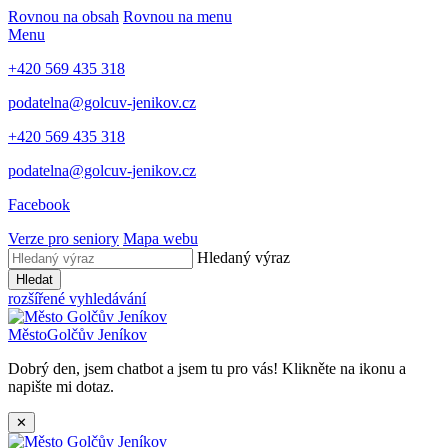
Rovnou na obsah
Rovnou na menu
Menu
+420 569 435 318
podatelna@golcuv-jenikov.cz
+420 569 435 318
podatelna@golcuv-jenikov.cz
Facebook
Verze pro seniory
Mapa webu
Hledaný výraz
Hledat
rozšířené vyhledávání
Město
Golčův Jeníkov
Dobrý den, jsem chatbot a jsem tu pro vás! Klikněte na ikonu a
napište mi dotaz.
✕