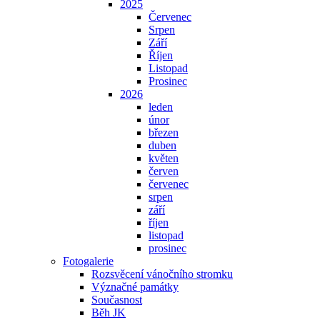
2025
Červenec
Srpen
Září
Říjen
Listopad
Prosinec
2026
leden
únor
březen
duben
květen
červen
červenec
srpen
září
říjen
listopad
prosinec
Fotogalerie
Rozsvěcení vánočního stromku
Význačné památky
Současnost
Běh JK