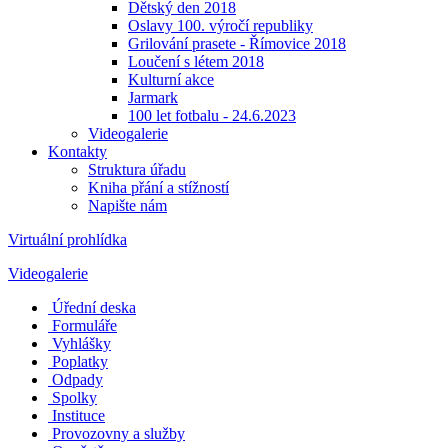
Dětský den 2018
Oslavy 100. výročí republiky
Grilování prasete - Římovice 2018
Loučení s létem 2018
Kulturní akce
Jarmark
100 let fotbalu - 24.6.2023
Videogalerie
Kontakty
Struktura úřadu
Kniha přání a stížností
Napište nám
Virtuální prohlídka
Videogalerie
Úřední deska
Formuláře
Vyhlášky
Poplatky
Odpady
Spolky
Instituce
Provozovny a služby