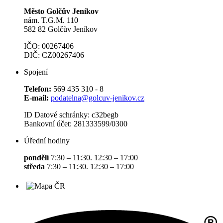
Město Golčův Jeníkov
nám. T.G.M. 110
582 82 Golčův Jeníkov
IČO: 00267406
DIČ: CZ00267406
Spojení
Telefon:
569 435 310 - 8
E-mail:
podatelna@golcuv-jenikov.cz
ID Datové schránky: c32begb
Bankovní účet: 281333599/0300
Úřední hodiny
pondělí
7:30 – 11:30. 12:30 – 17:00
středa
7:30 – 11:30. 12:30 – 17:00