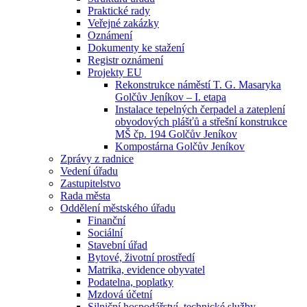
Praktické rady
Veřejné zakázky
Oznámení
Dokumenty ke stažení
Registr oznámení
Projekty EU
Rekonstrukce náměstí T. G. Masaryka
Golčův Jeníkov – I. etapa
Instalace tepelných čerpadel a zateplení
obvodových plášťů a střešní konstrukce
MŠ čp. 194 Golčův Jeníkov
Kompostárna Golčův Jeníkov
Zprávy z radnice
Vedení úřadu
Zastupitelstvo
Rada města
Oddělení městského úřadu
Finanční
Sociální
Stavební úřad
Bytové, životní prostředí
Matrika, evidence obyvatel
Podatelna, poplatky
Mzdová účetní
Silniční hospodářství, technické služby