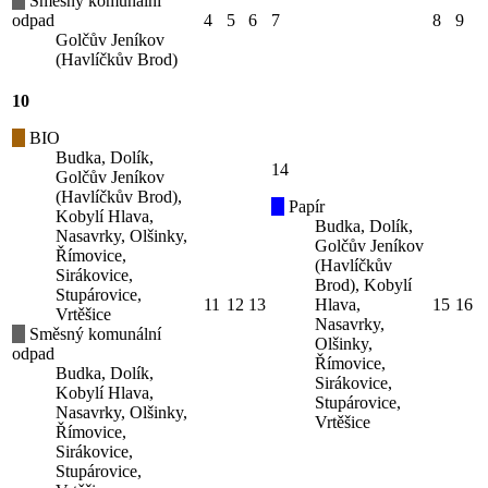
Směsný komunální
odpad
4
5
6
7
8
9
Golčův Jeníkov
(Havlíčkův Brod)
10
BIO
Budka, Dolík,
14
Golčův Jeníkov
(Havlíčkův Brod),
Papír
Kobylí Hlava,
Budka, Dolík,
Nasavrky, Olšinky,
Golčův Jeníkov
Římovice,
(Havlíčkův
Sirákovice,
Brod), Kobylí
Stupárovice,
11
12
13
Hlava,
15
16
Vrtěšice
Nasavrky,
Směsný komunální
Olšinky,
odpad
Římovice,
Budka, Dolík,
Sirákovice,
Kobylí Hlava,
Stupárovice,
Nasavrky, Olšinky,
Vrtěšice
Římovice,
Sirákovice,
Stupárovice,