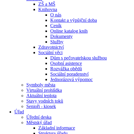
ZŠ a MŠ
Knihovna
O nás
Kontakt a výpůjční doba
Ceník
Online katalog knih
Dokumenty
Služby
Zdravotnictví
Sociální věci
Dům s pečovatelskou službou
Osobní asistence
Rozvážka obědů
Sociální poradenství
Jednorázová výpomoc
Symboly města
Virtuální prohlídka
Aktuální teplota
Stavy vodních toků
Senioři - kiosek
Úřad
Úřední deska
Městský úřad
Základní informace
Struktura úřadu