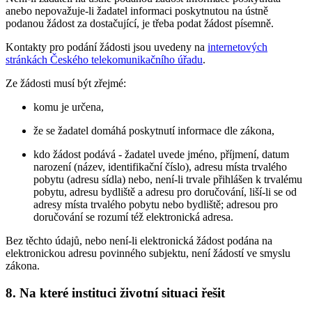
anebo nepovažuje-li žadatel informaci poskytnutou na ústně
podanou žádost za dostačující, je třeba podat žádost písemně.
Kontakty pro podání žádosti jsou uvedeny na
internetových
stránkách Českého telekomunikačního úřadu
.
Ze žádosti musí být zřejmé:
komu je určena,
že se žadatel domáhá poskytnutí informace dle zákona,
kdo žádost podává - žadatel uvede jméno, příjmení, datum
narození (název, identifikační číslo), adresu místa trvalého
pobytu (adresu sídla) nebo, není-li trvale přihlášen k trvalému
pobytu, adresu bydliště a adresu pro doručování, liší-li se od
adresy místa trvalého pobytu nebo bydliště; adresou pro
doručování se rozumí též elektronická adresa.
Bez těchto údajů, nebo není-li elektronická žádost podána na
elektronickou adresu povinného subjektu, není žádostí ve smyslu
zákona.
8. Na které instituci životní situaci řešit