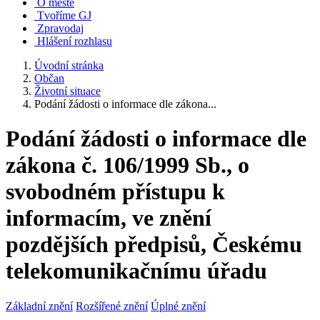
O městě
Tvoříme GJ
Zpravodaj
Hlášení rozhlasu
Úvodní stránka
Občan
Životní situace
Podání žádosti o informace dle zákona...
Podání žádosti o informace dle
zákona č. 106/1999 Sb., o
svobodném přístupu k
informacím, ve znění
pozdějších předpisů, Českému
telekomunikačnímu úřadu
Základní znění
Rozšířené znění
Úplné znění