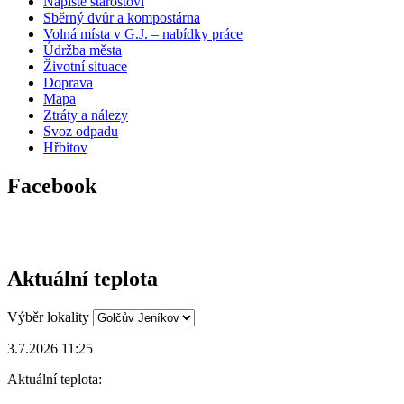
Napište starostovi
Sběrný dvůr a kompostárna
Volná místa v G.J. – nabídky práce
Údržba města
Životní situace
Doprava
Mapa
Ztráty a nálezy
Svoz odpadu
Hřbitov
Facebook
Aktuální teplota
Výběr lokality
3.7.2026 11:25
Aktuální teplota: