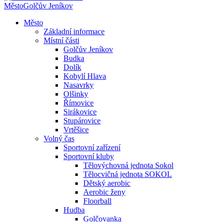
Město
Golčův Jeníkov
Město
Základní informace
Místní části
Golčův Jeníkov
Budka
Dolík
Kobylí Hlava
Nasavrky
Olšinky
Římovice
Sirákovice
Stupárovice
Vrtěšice
Volný čas
Sportovní zařízení
Sportovní kluby
Tělovýchovná jednota Sokol
Tělocvičná jednota SOKOL
Dětský aerobic
Aerobic ženy
Floorball
Hudba
Golčovanka