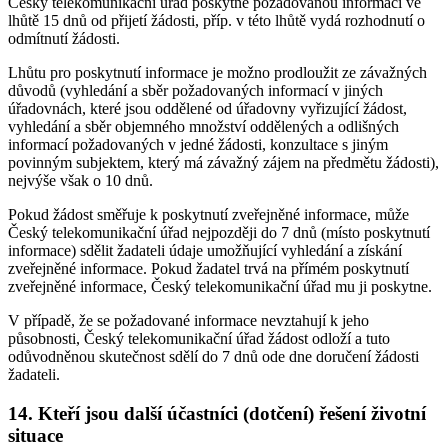
Český telekomunikační úřad poskytne požadovanou informaci ve
lhůtě 15 dnů od přijetí žádosti, příp. v této lhůtě vydá rozhodnutí o
odmítnutí žádosti.
Lhůtu pro poskytnutí informace je možno prodloužit ze závažných
důvodů (vyhledání a sběr požadovaných informací v jiných
úřadovnách, které jsou oddělené od úřadovny vyřizující žádost,
vyhledání a sběr objemného množství oddělených a odlišných
informací požadovaných v jedné žádosti, konzultace s jiným
povinným subjektem, který má závažný zájem na předmětu žádosti),
nejvýše však o 10 dnů.
Pokud žádost směřuje k poskytnutí zveřejněné informace, může
Český telekomunikační úřad nejpozději do 7 dnů (místo poskytnutí
informace) sdělit žadateli údaje umožňující vyhledání a získání
zveřejněné informace. Pokud žadatel trvá na přímém poskytnutí
zveřejněné informace, Český telekomunikační úřad mu ji poskytne.
V případě, že se požadované informace nevztahují k jeho
působnosti, Český telekomunikační úřad žádost odloží a tuto
odůvodněnou skutečnost sdělí do 7 dnů ode dne doručení žádosti
žadateli.
14. Kteří jsou další účastníci (dotčení) řešení životní
situace