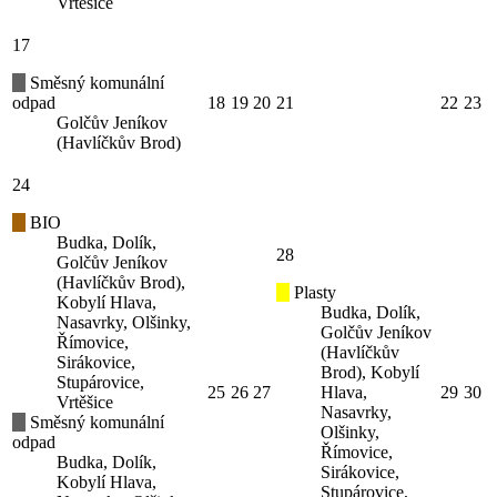
Vrtěšice
17
Směsný komunální
odpad
18
19
20
21
22
23
Golčův Jeníkov
(Havlíčkův Brod)
24
BIO
Budka, Dolík,
28
Golčův Jeníkov
(Havlíčkův Brod),
Plasty
Kobylí Hlava,
Budka, Dolík,
Nasavrky, Olšinky,
Golčův Jeníkov
Římovice,
(Havlíčkův
Sirákovice,
Brod), Kobylí
Stupárovice,
25
26
27
Hlava,
29
30
Vrtěšice
Nasavrky,
Směsný komunální
Olšinky,
odpad
Římovice,
Budka, Dolík,
Sirákovice,
Kobylí Hlava,
Stupárovice,