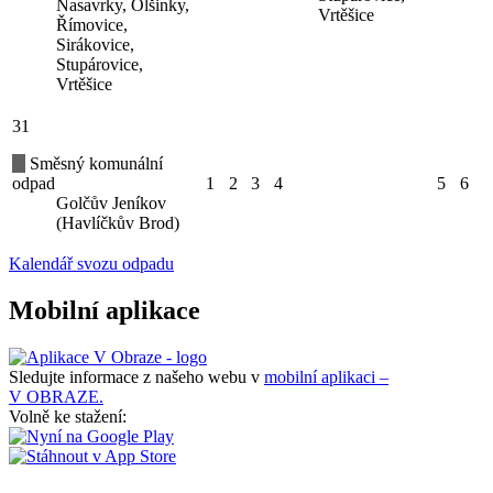
Nasavrky, Olšinky,
Vrtěšice
Římovice,
Sirákovice,
Stupárovice,
Vrtěšice
31
Směsný komunální
odpad
1
2
3
4
5
6
Golčův Jeníkov
(Havlíčkův Brod)
Kalendář svozu odpadu
Mobilní aplikace
Sledujte informace z našeho webu v
mobilní aplikaci –
V OBRAZE.
Volně ke stažení: