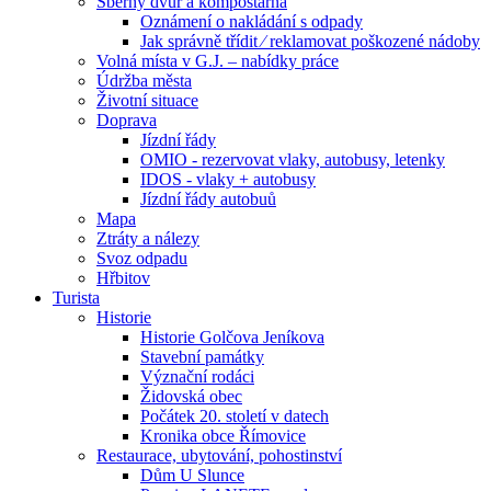
Sběrný dvůr a kompostárna
Oznámení o nakládání s odpady
Jak správně třídit ⁄ reklamovat poškozené nádoby
Volná místa v G.J. – nabídky práce
Údržba města
Životní situace
Doprava
Jízdní řády
OMIO - rezervovat vlaky, autobusy, letenky
IDOS - vlaky + autobusy
Jízdní řády autobuů
Mapa
Ztráty a nálezy
Svoz odpadu
Hřbitov
Turista
Historie
Historie Golčova Jeníkova
Stavební památky
Význační rodáci
Židovská obec
Počátek 20. století v datech
Kronika obce Římovice
Restaurace, ubytování, pohostinství
Dům U Slunce