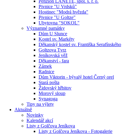
Penzion LANETE, spol. s. r. o.
Pivnice "U Vrdsků"
Hostinec "Modrá hvězda"
Pivnice "U Goltze"
Ubytovna "SOKOL"
Významné památky
Dům U Slunce
Kostel sv. Markéty
Děkanský kostel sv. Františka Serafínského
Goltzova Tvrz
Jeníkovská věž
Děkanství - fara
Zámek
Radnice
Dům Viktorin - bývalý hotel Černý orel
Stará pošta
Židovský hřbitov
Morový sloup
Synagoga
Tipy na výlety
Aktuálně
Novinky
Kalendář akcí
Listy z Golčova Jeníkova
Listy z Golčova Jeníkova - Fotogalerie