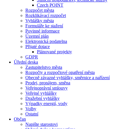
Czech POINT
Rozpočet města
Rozklikávací rozpočet
Vyhlášky města
Formuláře ke stažení
Povinné informace
Územní plán
Elektronická podatelna
Přijaté dotace
Plánované projekty
GDPR
Úřední deska
Zastupitelstvo města
Rozpočty a rozpočtové opatření města
Obecně závazné vyhlášky, směrnice a nařízení
Prodej, pronájem, směna
Veřejnoprávní smlouvy
Veřejné vyhlášky
Dražební vyhlášky
Výpadky energií, vody
Volby
Ostatní
Občan
Napište starostovi