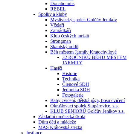
Donatio artis
REBEL
Spolky a kluby
Myslivecký spolek Golčův Jeníkov
Včelaři
Zahrádkáři
Klub českých turistů
Strongman
Skautský oddíl
Běh městem Jarmily Kratochvílové
32 ROČNÍKŮ BĚHU MĚSTEM
JARMILY
Hasiči
Historie
Technika
Členové SDH
Jednotka SDH
Fotogalerie
Baby cvičení, dětská jóga, bosu cvičení
Okrašlovací spolek Stupárovice, z.s.
KLUB SENIORŮ Golčův Jeníkov z.s.
Základní umělecká škola
Dům dětí a mládeže
MAS Královská stezka
Instituce