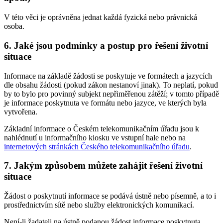
V této věci je oprávněna jednat každá fyzická nebo právnická
osoba.
6. Jaké jsou podmínky a postup pro řešení životní
situace
Informace na základě žádosti se poskytuje ve formátech a jazycích
dle obsahu žádosti (pokud zákon nestanoví jinak). To neplatí, pokud
by to bylo pro povinný subjekt nepřiměřenou zátěží; v tomto případě
je informace poskytnuta ve formátu nebo jazyce, ve kterých byla
vytvořena.
Základní informace o Českém telekomunikačním úřadu jsou k
nahlédnutí u informačního kiosku ve vstupní hale nebo na
internetových stránkách Českého telekomunikačního úřadu
.
7. Jakým způsobem můžete zahájit řešení životní
situace
Žádost o poskytnutí informace se podává ústně nebo písemně, a to i
prostřednictvím sítě nebo služby elektronických komunikací.
Není-li žadateli na ústně podanou žádost informace poskytnuta