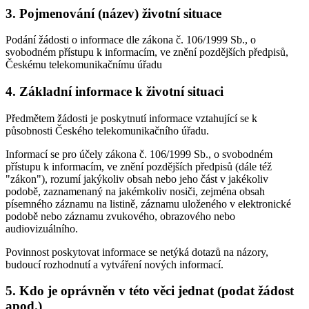
3. Pojmenování (název) životní situace
Podání žádosti o informace dle zákona č. 106/1999 Sb., o
svobodném přístupu k informacím, ve znění pozdějších předpisů,
Českému telekomunikačnímu úřadu
4. Základní informace k životní situaci
Předmětem žádosti je poskytnutí informace vztahující se k
působnosti Českého telekomunikačního úřadu.
Informací se pro účely zákona č. 106/1999 Sb., o svobodném
přístupu k informacím, ve znění pozdějších předpisů (dále též
"zákon"), rozumí jakýkoliv obsah nebo jeho část v jakékoliv
podobě, zaznamenaný na jakémkoliv nosiči, zejména obsah
písemného záznamu na listině, záznamu uloženého v elektronické
podobě nebo záznamu zvukového, obrazového nebo
audiovizuálního.
Povinnost poskytovat informace se netýká dotazů na názory,
budoucí rozhodnutí a vytváření nových informací.
5. Kdo je oprávněn v této věci jednat (podat žádost
apod.)