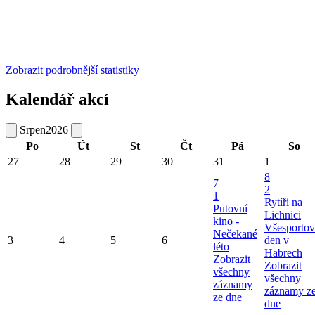
Zobrazit podrobnější statistiky
Kalendář akcí
Srpen
2026
Po
Út
St
Čt
Pá
So
27
28
29
30
31
1
8
7
2
1
Rytíři na
Putovní
Lichnici
kino -
Všesportov
Nečekané
3
4
5
6
den v
léto
Habrech
Zobrazit
Zobrazit
všechny
všechny
záznamy
záznamy z
ze dne
dne