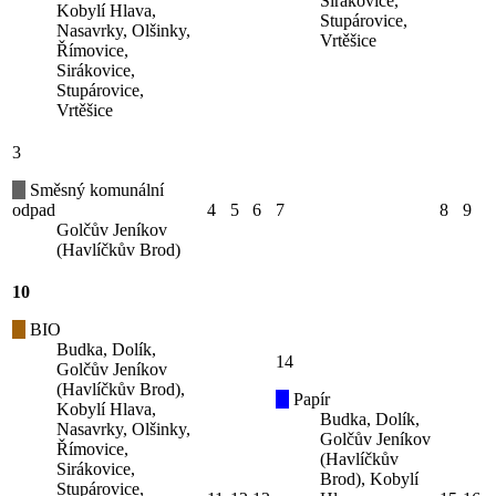
Sirákovice,
Kobylí Hlava,
Stupárovice,
Nasavrky, Olšinky,
Vrtěšice
Římovice,
Sirákovice,
Stupárovice,
Vrtěšice
3
Směsný komunální
odpad
4
5
6
7
8
9
Golčův Jeníkov
(Havlíčkův Brod)
10
BIO
Budka, Dolík,
14
Golčův Jeníkov
(Havlíčkův Brod),
Papír
Kobylí Hlava,
Budka, Dolík,
Nasavrky, Olšinky,
Golčův Jeníkov
Římovice,
(Havlíčkův
Sirákovice,
Brod), Kobylí
Stupárovice,