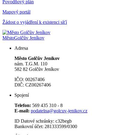
Povodňový plán
Mapový portál
Žádost o vyjádření k existenci síťí
Město
Golčův Jeníkov
Adresa
Město Golčův Jeníkov
nám. T.G.M. 110
582 82 Golčův Jeníkov
IČO: 00267406
DIČ: CZ00267406
Spojení
Telefon:
569 435 310 - 8
E-mail:
podatelna@golcuv-jenikov.cz
ID Datové schránky: c32begb
Bankovní účet: 281333599/0300