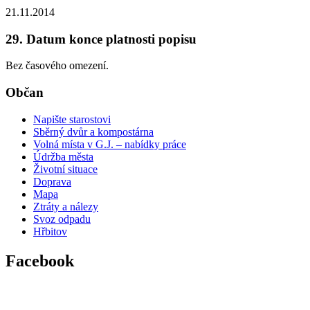
21.11.2014
29. Datum konce platnosti popisu
Bez časového omezení.
Občan
Napište starostovi
Sběrný dvůr a kompostárna
Volná místa v G.J. – nabídky práce
Údržba města
Životní situace
Doprava
Mapa
Ztráty a nálezy
Svoz odpadu
Hřbitov
Facebook