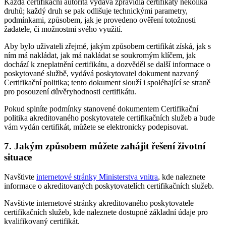
Každá certifikační autorita vydává zpravidla certifikáty několika
druhů; každý druh se pak odlišuje technickými parametry,
podmínkami, způsobem, jak je provedeno ověření totožnosti
žadatele, či možnostmi svého využití.
Aby bylo uživateli zřejmé, jakým způsobem certifikát získá, jak s
ním má nakládat, jak má nakládat se soukromým klíčem, jak
dochází k zneplatnění certifikátu, a dozvěděl se další informace o
poskytované službě, vydává poskytovatel dokument nazvaný
Certifikační politika; tento dokument slouží i spoléhající se straně
pro posouzení důvěryhodnosti certifikátu.
Pokud splníte podmínky stanovené dokumentem Certifikační
politika akreditovaného poskytovatele certifikačních služeb a bude
vám vydán certifikát, můžete se elektronicky podepisovat.
7. Jakým způsobem můžete zahájit řešení životní
situace
Navštivte
internetové stránky Ministerstva vnitra
, kde naleznete
informace o akreditovaných poskytovatelích certifikačních služeb.
Navštivte internetové stránky akreditovaného poskytovatele
certifikačních služeb, kde naleznete dostupné základní údaje pro
kvalifikovaný certifikát.