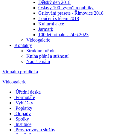
Dětský den 2018
Oslavy 100. výročí republiky
Grilování prasete - Římovice 2018
Loučení s létem 2018
Kulturní akce
Jarmark
100 let fotbalu - 24.6.2023
Videogalerie
Kontakty
Struktura úřadu
Kniha přání a stížností
Napište nám
Virtuální prohlídka
Videogalerie
Úřední deska
Formuláře
Vyhlášky
Poplatky
Odpady
Spolky
Instituce
Provozovny a služby