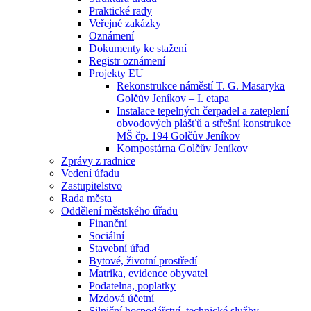
Praktické rady
Veřejné zakázky
Oznámení
Dokumenty ke stažení
Registr oznámení
Projekty EU
Rekonstrukce náměstí T. G. Masaryka
Golčův Jeníkov – I. etapa
Instalace tepelných čerpadel a zateplení
obvodových plášťů a střešní konstrukce
MŠ čp. 194 Golčův Jeníkov
Kompostárna Golčův Jeníkov
Zprávy z radnice
Vedení úřadu
Zastupitelstvo
Rada města
Oddělení městského úřadu
Finanční
Sociální
Stavební úřad
Bytové, životní prostředí
Matrika, evidence obyvatel
Podatelna, poplatky
Mzdová účetní
Silniční hospodářství, technické služby