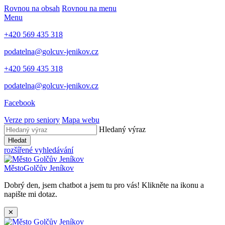
Rovnou na obsah
Rovnou na menu
Menu
+420 569 435 318
podatelna@golcuv-jenikov.cz
+420 569 435 318
podatelna@golcuv-jenikov.cz
Facebook
Verze pro seniory
Mapa webu
Hledaný výraz
Hledat
rozšířené vyhledávání
Město
Golčův Jeníkov
Dobrý den, jsem chatbot a jsem tu pro vás! Klikněte na ikonu a
napište mi dotaz.
✕