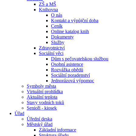
ZŠ a MŠ
Knihovna
O nás
Kontakt a výpůjční doba
Ceník
Online katalog knih
Dokumenty
Služby
Zdravotnictví
Sociální věci
Dům s pečovatelskou službou
Osobní asistence
Rozvážka obědů
Sociální poradenství
Jednorázová výpomoc
Symboly města
Virtuální prohlídka
Aktuální teplota
Stavy vodních toků
Senioři - kiosek
Úřad
Úřední deska
Městský úřad
Základní informace
Struktura úřadu