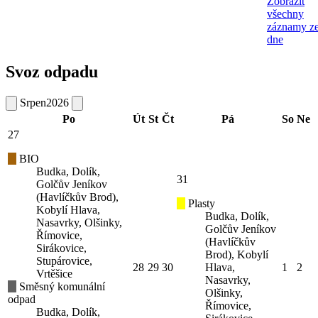
Zobrazit
všechny
záznamy z
dne
Svoz odpadu
Srpen
2026
Po
Út
St
Čt
Pá
So
Ne
27
BIO
Budka, Dolík,
31
Golčův Jeníkov
(Havlíčkův Brod),
Plasty
Kobylí Hlava,
Budka, Dolík,
Nasavrky, Olšinky,
Golčův Jeníkov
Římovice,
(Havlíčkův
Sirákovice,
Brod), Kobylí
Stupárovice,
28
29
30
Hlava,
1
2
Vrtěšice
Nasavrky,
Směsný komunální
Olšinky,
odpad
Římovice,
Budka, Dolík,