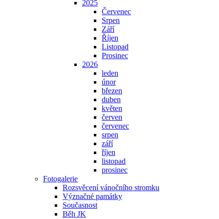
2025
Červenec
Srpen
Září
Říjen
Listopad
Prosinec
2026
leden
únor
březen
duben
květen
červen
červenec
srpen
září
říjen
listopad
prosinec
Fotogalerie
Rozsvěcení vánočního stromku
Význačné památky
Současnost
Běh JK