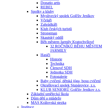
Donatio artis
REBEL
Spolky a kluby
Myslivecký spolek Golčův Jeníkov
Včelaři
Zahrádkáři
Klub českých turistů
Strongman
Skautský oddíl
Běh městem Jarmily Kratochvílové
32 ROČNÍKŮ BĚHU MĚSTEM
JARMILY
Hasiči
Historie
Technika
Členové SDH
Jednotka SDH
Fotogalerie
Baby cvičení, dětská jóga, bosu cvičení
Okrašlovací spolek Stupárovice, z.s.
KLUB SENIORŮ Golčův Jeníkov z.s.
Základní umělecká škola
Dům dětí a mládeže
MAS Královská stezka
Instituce