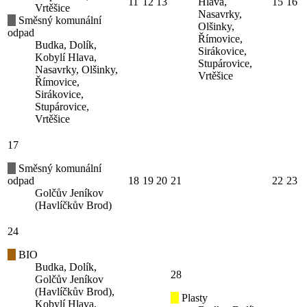
11
12
13
Hlava,
15
16
Vrtěšice
Nasavrky,
Směsný komunální
Olšinky,
odpad
Římovice,
Budka, Dolík,
Sirákovice,
Kobylí Hlava,
Stupárovice,
Nasavrky, Olšinky,
Vrtěšice
Římovice,
Sirákovice,
Stupárovice,
Vrtěšice
17
Směsný komunální
odpad
18
19
20
21
22
23
Golčův Jeníkov
(Havlíčkův Brod)
24
BIO
Budka, Dolík,
28
Golčův Jeníkov
(Havlíčkův Brod),
Plasty
Kobylí Hlava,