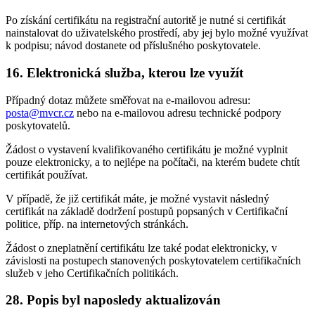
Po získání certifikátu na registrační autoritě je nutné si certifikát
nainstalovat do uživatelského prostředí, aby jej bylo možné využívat
k podpisu; návod dostanete od příslušného poskytovatele.
16. Elektronická služba, kterou lze využít
Případný dotaz můžete směřovat na e-mailovou adresu:
posta@mvcr.cz
nebo na e-mailovou adresu technické podpory
poskytovatelů.
Žádost o vystavení kvalifikovaného certifikátu je možné vyplnit
pouze elektronicky, a to nejlépe na počítači, na kterém budete chtít
certifikát používat.
V případě, že již certifikát máte, je možné vystavit následný
certifikát na základě dodržení postupů popsaných v Certifikační
politice, příp. na internetových stránkách.
Žádost o zneplatnění certifikátu lze také podat elektronicky, v
závislosti na postupech stanovených poskytovatelem certifikačních
služeb v jeho Certifikačních politikách.
28. Popis byl naposledy aktualizován