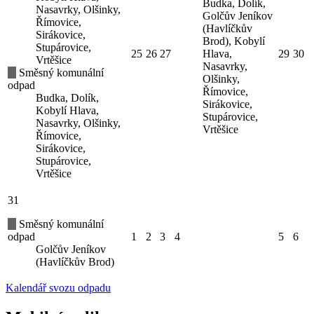
Budka, Dolík,
Nasavrky, Olšinky,
Golčův Jeníkov
Římovice,
(Havlíčkův
Sirákovice,
Brod), Kobylí
Stupárovice,
25
26
27
Hlava,
29
30
Vrtěšice
Nasavrky,
Směsný komunální
Olšinky,
odpad
Římovice,
Budka, Dolík,
Sirákovice,
Kobylí Hlava,
Stupárovice,
Nasavrky, Olšinky,
Vrtěšice
Římovice,
Sirákovice,
Stupárovice,
Vrtěšice
31
Směsný komunální
odpad
1
2
3
4
5
6
Golčův Jeníkov
(Havlíčkův Brod)
Kalendář svozu odpadu