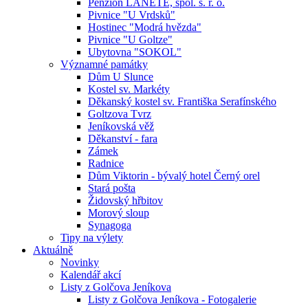
Penzion LANETE, spol. s. r. o.
Pivnice "U Vrdsků"
Hostinec "Modrá hvězda"
Pivnice "U Goltze"
Ubytovna "SOKOL"
Významné památky
Dům U Slunce
Kostel sv. Markéty
Děkanský kostel sv. Františka Serafínského
Goltzova Tvrz
Jeníkovská věž
Děkanství - fara
Zámek
Radnice
Dům Viktorin - bývalý hotel Černý orel
Stará pošta
Židovský hřbitov
Morový sloup
Synagoga
Tipy na výlety
Aktuálně
Novinky
Kalendář akcí
Listy z Golčova Jeníkova
Listy z Golčova Jeníkova - Fotogalerie