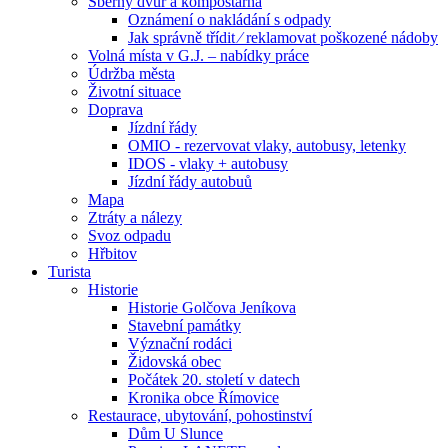
Sběrný dvůr a kompostárna
Oznámení o nakládání s odpady
Jak správně třídit ⁄ reklamovat poškozené nádoby
Volná místa v G.J. – nabídky práce
Údržba města
Životní situace
Doprava
Jízdní řády
OMIO - rezervovat vlaky, autobusy, letenky
IDOS - vlaky + autobusy
Jízdní řády autobuů
Mapa
Ztráty a nálezy
Svoz odpadu
Hřbitov
Turista
Historie
Historie Golčova Jeníkova
Stavební památky
Význační rodáci
Židovská obec
Počátek 20. století v datech
Kronika obce Římovice
Restaurace, ubytování, pohostinství
Dům U Slunce