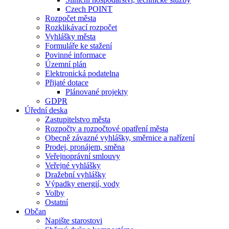
Czech POINT
Rozpočet města
Rozklikávací rozpočet
Vyhlášky města
Formuláře ke stažení
Povinné informace
Územní plán
Elektronická podatelna
Přijaté dotace
Plánované projekty
GDPR
Úřední deska
Zastupitelstvo města
Rozpočty a rozpočtové opatření města
Obecně závazné vyhlášky, směrnice a nařízení
Prodej, pronájem, směna
Veřejnoprávní smlouvy
Veřejné vyhlášky
Dražební vyhlášky
Výpadky energií, vody
Volby
Ostatní
Občan
Napište starostovi