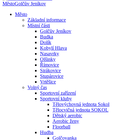
Město
Golčův Jeníkov
Město
Základní informace
Místní části
Golčův Jeníkov
Budka
Dolík
Kobylí Hlava
Nasavrky
Olšinky
Římovice
Sirákovice
Stupárovice
Vrtěšice
Volný čas
Sportovní zařízení
Sportovní kluby
Tělovýchovná jednota Sokol
Tělocvičná jednota SOKOL
Dětský aerobic
Aerobic ženy
Floorball
Hudba
Golčovanka