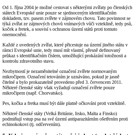
Od 1. října 2004 je možné cestovat s některými zvířaty po členských
státech Evropské unie pouze se sjednoceným identifikačním
dokladem, tzv. pasem zvířete v zájmovém chovu. Tato povinnost se
týká zvířat ze zájmových chovů vnímavých vůči vzteklině, tedy psů,
koček a fretek, a souvisí s ochranou území států proti tomuto
onemocnění.
Každé z uvedených zvířat, které přicestuje na území jiného státu v
rámci Evropské unie, tedy musí mít vlastní, přesně definovaný
průkaz s identifikačním číslem, umožňující prokázání totožnosti a
kontrolu zdravotního stavu.
Nezbytností je nezaměnitelné označení zvířete normovaným
mikročipem. Označení tetováním je uznáváno, pokud je jasně
čitelné a bylo prokazatelně provedeno před 3. červencem 2011.
Některé členské státy však vyžadují označení zvířete pouze
mikročipem (např. Chorvatsko).
Pes, kočka a fretka musí být dále platně očkováni proti vzteklině.
Některé členské státy (Velká Británie, Irsko, Malta a Finsko)
podmiňují vstup psa na své území antiparazitárním ošetřením proti
echinokokovi (tj. odčervením).