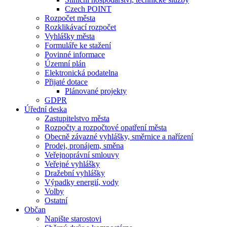
Czech POINT
Rozpočet města
Rozklikávací rozpočet
Vyhlášky města
Formuláře ke stažení
Povinné informace
Územní plán
Elektronická podatelna
Přijaté dotace
Plánované projekty
GDPR
Úřední deska
Zastupitelstvo města
Rozpočty a rozpočtové opatření města
Obecně závazné vyhlášky, směrnice a nařízení
Prodej, pronájem, směna
Veřejnoprávní smlouvy
Veřejné vyhlášky
Dražební vyhlášky
Výpadky energií, vody
Volby
Ostatní
Občan
Napište starostovi