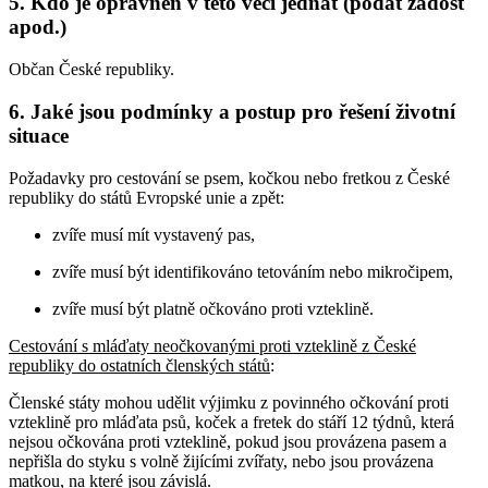
5. Kdo je oprávněn v této věci jednat (podat žádost
apod.)
Občan České republiky.
6. Jaké jsou podmínky a postup pro řešení životní
situace
Požadavky pro cestování se psem, kočkou nebo fretkou z České
republiky do států Evropské unie a zpět:
zvíře musí mít vystavený pas,
zvíře musí být identifikováno tetováním nebo mikročipem,
zvíře musí být platně očkováno proti vzteklině.
Cestování s mláďaty neočkovanými proti vzteklině z České
republiky do ostatních členských států
:
Členské státy mohou udělit výjimku z povinného očkování proti
vzteklině pro mláďata psů, koček a fretek do stáří 12 týdnů, která
nejsou očkována proti vzteklině, pokud jsou provázena pasem a
nepřišla do styku s volně žijícími zvířaty, nebo jsou provázena
matkou, na které jsou závislá.