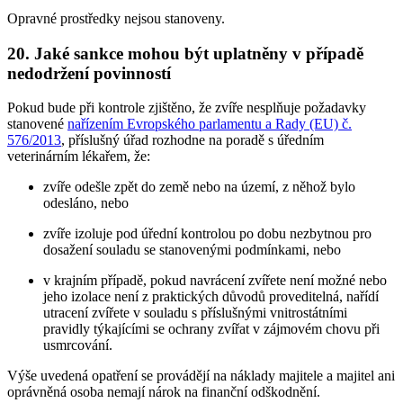
Opravné prostředky nejsou stanoveny.
20. Jaké sankce mohou být uplatněny v případě
nedodržení povinností
Pokud bude při kontrole zjištěno, že zvíře nesplňuje požadavky
stanovené
nařízením Evropského parlamentu a Rady (EU) č.
576/2013
, příslušný úřad rozhodne na poradě s úředním
veterinárním lékařem, že:
zvíře odešle zpět do země nebo na území, z něhož bylo
odesláno, nebo
zvíře izoluje pod úřední kontrolou po dobu nezbytnou pro
dosažení souladu se stanovenými podmínkami, nebo
v krajním případě, pokud navrácení zvířete není možné nebo
jeho izolace není z praktických důvodů proveditelná, nařídí
utracení zvířete v souladu s příslušnými vnitrostátními
pravidly týkajícími se ochrany zvířat v zájmovém chovu při
usmrcování.
Výše uvedená opatření se provádějí na náklady majitele a majitel ani
oprávněná osoba nemají nárok na finanční odškodnění.