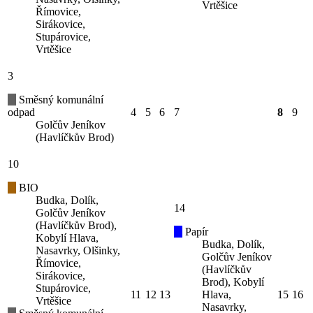
Vrtěšice
Římovice,
Sirákovice,
Stupárovice,
Vrtěšice
3
Směsný komunální
odpad
4
5
6
7
8
9
Golčův Jeníkov
(Havlíčkův Brod)
10
BIO
Budka, Dolík,
14
Golčův Jeníkov
(Havlíčkův Brod),
Papír
Kobylí Hlava,
Budka, Dolík,
Nasavrky, Olšinky,
Golčův Jeníkov
Římovice,
(Havlíčkův
Sirákovice,
Brod), Kobylí
Stupárovice,
11
12
13
Hlava,
15
16
Vrtěšice
Nasavrky,