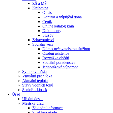
ZŠ a MŠ
Knihovna
O nás
Kontakt a výpůjční doba
Ceník
Online katalog knih
Dokumenty
Služby
Zdravotnictví
Sociální věci
Dům s pečovatelskou službou
Osobní asistence
Rozvážka obědů
Sociální poradenství
Jednorázová výpomoc
Symboly města
Virtuální prohlídka
Aktuální teplota
Stavy vodních toků
Senioři - kiosek
Úřad
Úřední deska
Městský úřad
Základní informace
Struktura úřadu