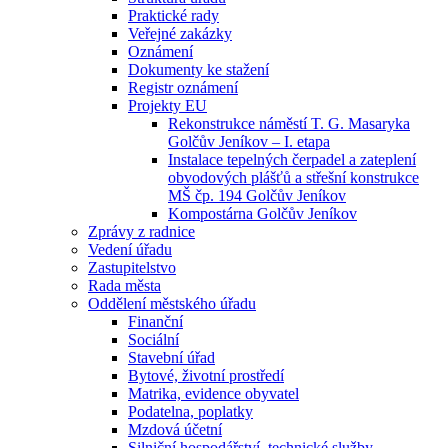
Praktické rady
Veřejné zakázky
Oznámení
Dokumenty ke stažení
Registr oznámení
Projekty EU
Rekonstrukce náměstí T. G. Masaryka
Golčův Jeníkov – I. etapa
Instalace tepelných čerpadel a zateplení
obvodových plášťů a střešní konstrukce
MŠ čp. 194 Golčův Jeníkov
Kompostárna Golčův Jeníkov
Zprávy z radnice
Vedení úřadu
Zastupitelstvo
Rada města
Oddělení městského úřadu
Finanční
Sociální
Stavební úřad
Bytové, životní prostředí
Matrika, evidence obyvatel
Podatelna, poplatky
Mzdová účetní
Silniční hospodářství, technické služby