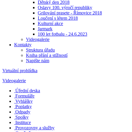
Dětský den 2018
Oslavy 100. výročí republiky
Grilování prasete - Římovice 2018
Loučení s létem 2018
Kulturní akce
Jarmark
100 let fotbalu - 24.6.2023
Videogalerie
Kontakty
Struktura úřadu
Kniha přání a stížností
Napište nám
Virtuální prohlídka
Videogalerie
Úřední deska
Formuláře
Vyhlášky
Poplatky
Odpady
Spolky
Instituce
Provozovny a služby