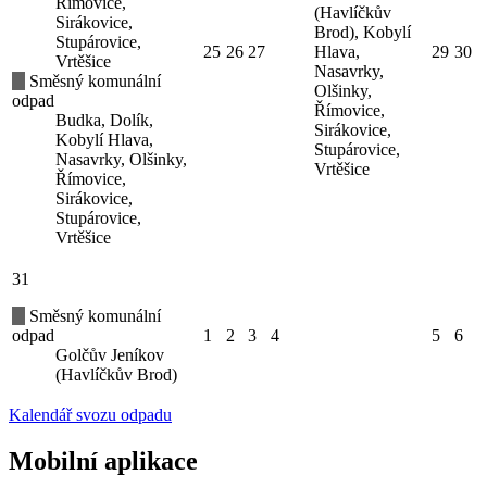
Římovice,
(Havlíčkův
Sirákovice,
Brod), Kobylí
Stupárovice,
25
26
27
Hlava,
29
30
Vrtěšice
Nasavrky,
Směsný komunální
Olšinky,
odpad
Římovice,
Budka, Dolík,
Sirákovice,
Kobylí Hlava,
Stupárovice,
Nasavrky, Olšinky,
Vrtěšice
Římovice,
Sirákovice,
Stupárovice,
Vrtěšice
31
Směsný komunální
odpad
1
2
3
4
5
6
Golčův Jeníkov
(Havlíčkův Brod)
Kalendář svozu odpadu
Mobilní aplikace