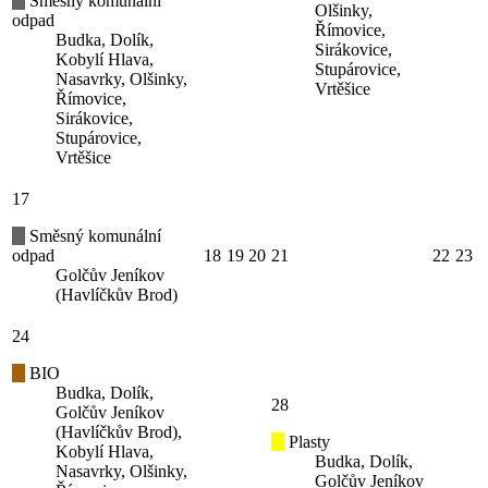
Směsný komunální
Olšinky,
odpad
Římovice,
Budka, Dolík,
Sirákovice,
Kobylí Hlava,
Stupárovice,
Nasavrky, Olšinky,
Vrtěšice
Římovice,
Sirákovice,
Stupárovice,
Vrtěšice
17
Směsný komunální
odpad
18
19
20
21
22
23
Golčův Jeníkov
(Havlíčkův Brod)
24
BIO
Budka, Dolík,
28
Golčův Jeníkov
(Havlíčkův Brod),
Plasty
Kobylí Hlava,
Budka, Dolík,
Nasavrky, Olšinky,
Golčův Jeníkov