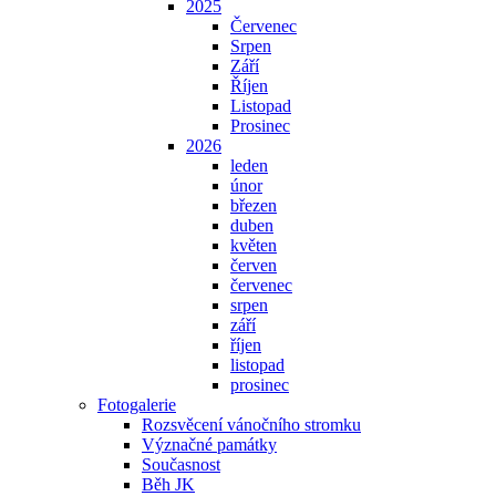
2025
Červenec
Srpen
Září
Říjen
Listopad
Prosinec
2026
leden
únor
březen
duben
květen
červen
červenec
srpen
září
říjen
listopad
prosinec
Fotogalerie
Rozsvěcení vánočního stromku
Význačné památky
Současnost
Běh JK