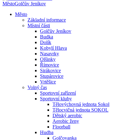
Město
Golčův Jeníkov
Město
Základní informace
Místní části
Golčův Jeníkov
Budka
Dolík
Kobylí Hlava
Nasavrky
Olšinky
Římovice
Sirákovice
Stupárovice
Vrtěšice
Volný čas
Sportovní zařízení
Sportovní kluby
Tělovýchovná jednota Sokol
Tělocvičná jednota SOKOL
Dětský aerobic
Aerobic ženy
Floorball
Hudba
Golčovanka