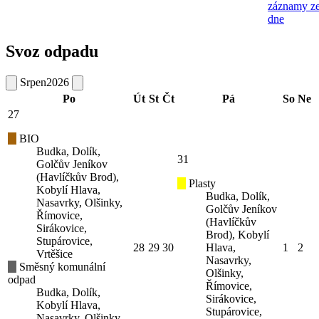
záznamy z
dne
Svoz odpadu
Srpen
2026
Po
Út
St
Čt
Pá
So
Ne
27
BIO
Budka, Dolík,
31
Golčův Jeníkov
(Havlíčkův Brod),
Plasty
Kobylí Hlava,
Budka, Dolík,
Nasavrky, Olšinky,
Golčův Jeníkov
Římovice,
(Havlíčkův
Sirákovice,
Brod), Kobylí
Stupárovice,
28
29
30
Hlava,
1
2
Vrtěšice
Nasavrky,
Směsný komunální
Olšinky,
odpad
Římovice,
Budka, Dolík,
Sirákovice,
Kobylí Hlava,
Stupárovice,
Nasavrky, Olšinky,