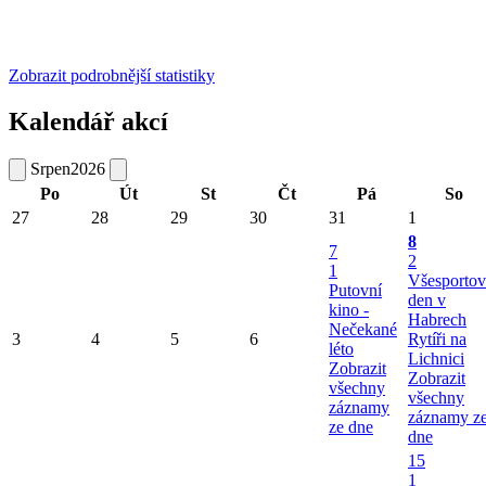
Zobrazit podrobnější statistiky
Kalendář akcí
Srpen
2026
Po
Út
St
Čt
Pá
So
27
28
29
30
31
1
8
7
2
1
Všesportov
Putovní
den v
kino -
Habrech
Nečekané
3
4
5
6
Rytíři na
léto
Lichnici
Zobrazit
Zobrazit
všechny
všechny
záznamy
záznamy z
ze dne
dne
15
1