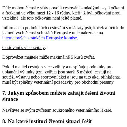
Dále mohou členské státy povolit cestování s mladými psy, kočkami
a fretkami ve věku mezi 12 - 16 týdny, kteří již byli očkováni proti
vzteklině, ale toto očkování není ještě platné.
Informace o podmínkách cestování s mláďaty psů, koček a fretek do
jednotlivých členských států Evropské unie naleznete na
internetových stránkách Evropské komise
.
Cestování s více zvířaty
:
Doprovázet majitele může maximálně 5 kusů zvířat.
Pokud majitel cestuje s více zvířaty a nesplňuje podmínky pro
uplatnění výjimky (tzn. zvířata jsou starší 6 měsíců, cestují na
soutěž, výstavu nebo sportovní akci a jsou na tuto akci přihlášena),
musí být splněny veterinární požadavky pro obchodní přesuny.
7. Jakým způsobem můžete zahájit řešení životní
situace
Navštivte se svým zvířetem soukromého veterinárního lékaře.
8. Na které instituci životní situaci řešit