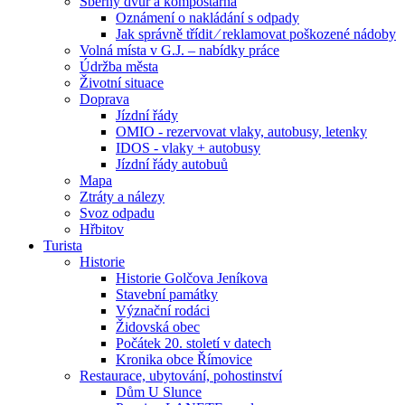
Sběrný dvůr a kompostárna
Oznámení o nakládání s odpady
Jak správně třídit ⁄ reklamovat poškozené nádoby
Volná místa v G.J. – nabídky práce
Údržba města
Životní situace
Doprava
Jízdní řády
OMIO - rezervovat vlaky, autobusy, letenky
IDOS - vlaky + autobusy
Jízdní řády autobuů
Mapa
Ztráty a nálezy
Svoz odpadu
Hřbitov
Turista
Historie
Historie Golčova Jeníkova
Stavební památky
Význační rodáci
Židovská obec
Počátek 20. století v datech
Kronika obce Římovice
Restaurace, ubytování, pohostinství
Dům U Slunce