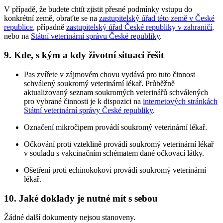
V případě, že budete chtít zjistit přesné podmínky vstupu do
konkrétní země, obraťte se na
zastupitelský úřad této země v České
republice
, případně
zastupitelský úřad České republiky v zahraničí
,
nebo na
Státní veterinární správu České republiky
.
9. Kde, s kým a kdy životní situaci řešit
Pas zvířete v zájmovém chovu vydává pro tuto činnost
schválený soukromý veterinární lékař. Průběžně
aktualizovaný seznam soukromých veterinářů schválených
pro vybrané činnosti je k dispozici na
internetových stránkách
Státní veterinární správy České republiky
.
Označení mikročipem provádí soukromý veterinární lékař.
Očkování proti vzteklině provádí soukromý veterinární lékař
v souladu s vakcinačním schématem dané očkovací látky.
Ošetření proti echinokokovi provádí soukromý veterinární
lékař.
10. Jaké doklady je nutné mít s sebou
Žádné další dokumenty nejsou stanoveny.