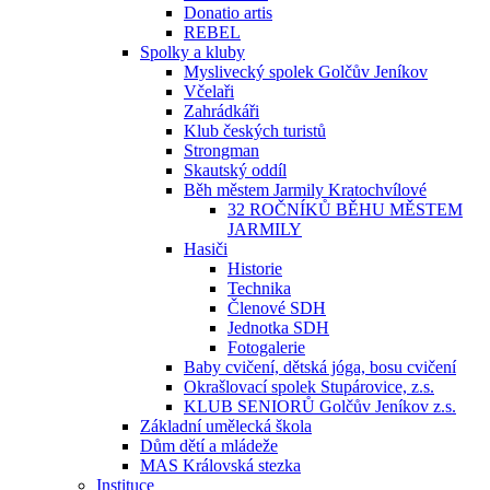
Donatio artis
REBEL
Spolky a kluby
Myslivecký spolek Golčův Jeníkov
Včelaři
Zahrádkáři
Klub českých turistů
Strongman
Skautský oddíl
Běh městem Jarmily Kratochvílové
32 ROČNÍKŮ BĚHU MĚSTEM
JARMILY
Hasiči
Historie
Technika
Členové SDH
Jednotka SDH
Fotogalerie
Baby cvičení, dětská jóga, bosu cvičení
Okrašlovací spolek Stupárovice, z.s.
KLUB SENIORŮ Golčův Jeníkov z.s.
Základní umělecká škola
Dům dětí a mládeže
MAS Královská stezka
Instituce