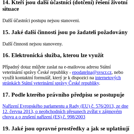
14. Kteří jsou další účastníci (dotčení) řešení životní
situace
Další účastníci postupu nejsou stanoveni.
15. Jaké další činnosti jsou po žadateli požadovány
Další činnosti nejsou stanoveny.
16. Elektronická služba, kterou lze využít
Případný dotaz můžete zaslat na e-mailovou adresu Státní
veterinární správy České republiky -
epodatelna@svscr.cz
, nebo
využít kontaktní formulář, který je k dispozici na
internetových
stránkách Státní veterinární správy České republiky
.
17. Podle kterého právního předpisu se postupuje
Nařízení Evropského parlamentu a Rady (EU) č. 576/2013, ze dne
12. června 2013, o neobchodních přesunech zvířat v zájmovém
chovu a o zrušení nařízení (ES) č. 998/2003
19. Jaké jsou opravné prostředky a jak se uplatňují