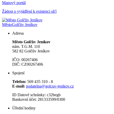
Mapový portál
Žádost o vyjádření k existenci síťí
Město
Golčův Jeníkov
Adresa
Město Golčův Jeníkov
nám. T.G.M. 110
582 82 Golčův Jeníkov
IČO: 00267406
DIČ: CZ00267406
Spojení
Telefon:
569 435 310 - 8
E-mail:
podatelna@golcuv-jenikov.cz
ID Datové schránky: c32begb
Bankovní účet: 281333599/0300
Úřední hodiny