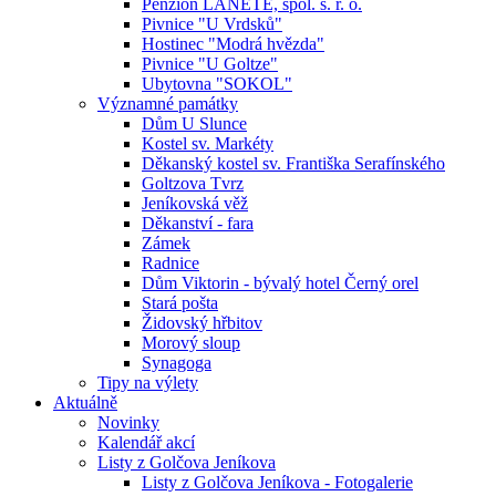
Penzion LANETE, spol. s. r. o.
Pivnice "U Vrdsků"
Hostinec "Modrá hvězda"
Pivnice "U Goltze"
Ubytovna "SOKOL"
Významné památky
Dům U Slunce
Kostel sv. Markéty
Děkanský kostel sv. Františka Serafínského
Goltzova Tvrz
Jeníkovská věž
Děkanství - fara
Zámek
Radnice
Dům Viktorin - bývalý hotel Černý orel
Stará pošta
Židovský hřbitov
Morový sloup
Synagoga
Tipy na výlety
Aktuálně
Novinky
Kalendář akcí
Listy z Golčova Jeníkova
Listy z Golčova Jeníkova - Fotogalerie