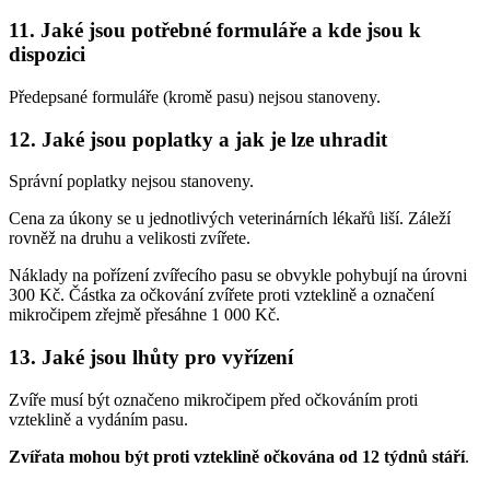
11. Jaké jsou potřebné formuláře a kde jsou k
dispozici
Předepsané formuláře (kromě pasu) nejsou stanoveny.
12. Jaké jsou poplatky a jak je lze uhradit
Správní poplatky nejsou stanoveny.
Cena za úkony se u jednotlivých veterinárních lékařů liší. Záleží
rovněž na druhu a velikosti zvířete.
Náklady na pořízení zvířecího pasu se obvykle pohybují na úrovni
300 Kč. Částka za očkování zvířete proti vzteklině a označení
mikročipem zřejmě přesáhne 1 000 Kč.
13. Jaké jsou lhůty pro vyřízení
Zvíře musí být označeno mikročipem před očkováním proti
vzteklině a vydáním pasu.
Zvířata mohou být proti vzteklině očkována od 12 týdnů stáří
.