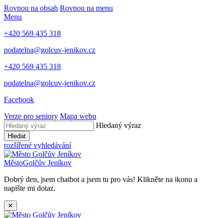
Rovnou na obsah
Rovnou na menu
Menu
+420 569 435 318
podatelna@golcuv-jenikov.cz
+420 569 435 318
podatelna@golcuv-jenikov.cz
Facebook
Verze pro seniory
Mapa webu
Hledaný výraz
Hledat
rozšířené vyhledávání
Město
Golčův Jeníkov
Dobrý den, jsem chatbot a jsem tu pro vás! Klikněte na ikonu a
napište mi dotaz.
✕