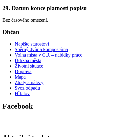
29. Datum konce platnosti popisu
Bez časového omezení.
Občan
Napište starostovi
Sběrný dvůr a kompostárna
Volná místa v G.J. – nabídky práce
Údržba města
Životní situace
Doprava
Mapa
Ztráty a nálezy
Svoz odpadu
Hřbitov
Facebook