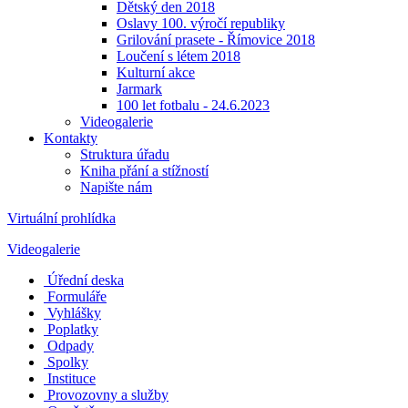
Dětský den 2018
Oslavy 100. výročí republiky
Grilování prasete - Římovice 2018
Loučení s létem 2018
Kulturní akce
Jarmark
100 let fotbalu - 24.6.2023
Videogalerie
Kontakty
Struktura úřadu
Kniha přání a stížností
Napište nám
Virtuální prohlídka
Videogalerie
Úřední deska
Formuláře
Vyhlášky
Poplatky
Odpady
Spolky
Instituce
Provozovny a služby