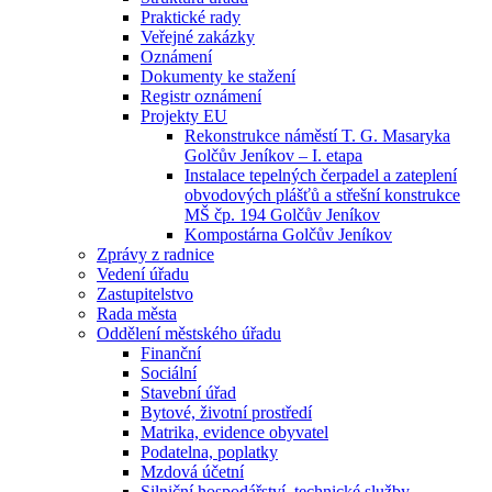
Praktické rady
Veřejné zakázky
Oznámení
Dokumenty ke stažení
Registr oznámení
Projekty EU
Rekonstrukce náměstí T. G. Masaryka
Golčův Jeníkov – I. etapa
Instalace tepelných čerpadel a zateplení
obvodových plášťů a střešní konstrukce
MŠ čp. 194 Golčův Jeníkov
Kompostárna Golčův Jeníkov
Zprávy z radnice
Vedení úřadu
Zastupitelstvo
Rada města
Oddělení městského úřadu
Finanční
Sociální
Stavební úřad
Bytové, životní prostředí
Matrika, evidence obyvatel
Podatelna, poplatky
Mzdová účetní
Silniční hospodářství, technické služby