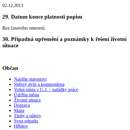
02.12.2013
29. Datum konce platnosti popisu
Bez časového omezení.
30. Případná upřesnění a poznámky k řešení životní
situace
Občan
Napište starostovi
Sběrný dvůr a kompostárna
Volná místa v G.J. – nabídky práce
Údržba města
Životní situace
Doprava
Mapa
Ztráty a nálezy
Svoz odpadu
Hřbitov