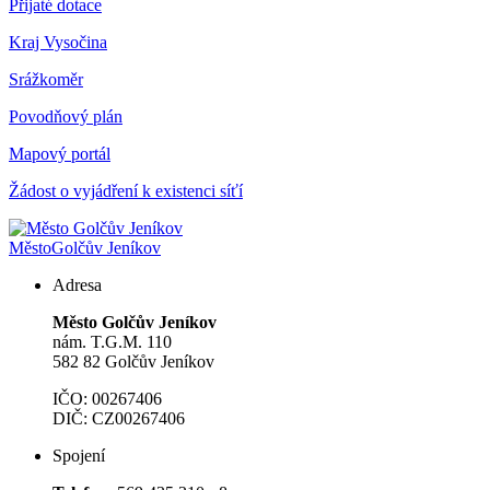
Přijaté dotace
Kraj Vysočina
Srážkoměr
Povodňový plán
Mapový portál
Žádost o vyjádření k existenci síťí
Město
Golčův Jeníkov
Adresa
Město Golčův Jeníkov
nám. T.G.M. 110
582 82 Golčův Jeníkov
IČO: 00267406
DIČ: CZ00267406
Spojení