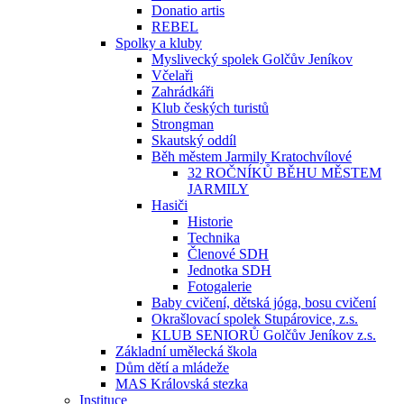
Donatio artis
REBEL
Spolky a kluby
Myslivecký spolek Golčův Jeníkov
Včelaři
Zahrádkáři
Klub českých turistů
Strongman
Skautský oddíl
Běh městem Jarmily Kratochvílové
32 ROČNÍKŮ BĚHU MĚSTEM
JARMILY
Hasiči
Historie
Technika
Členové SDH
Jednotka SDH
Fotogalerie
Baby cvičení, dětská jóga, bosu cvičení
Okrašlovací spolek Stupárovice, z.s.
KLUB SENIORŮ Golčův Jeníkov z.s.
Základní umělecká škola
Dům dětí a mládeže
MAS Královská stezka
Instituce