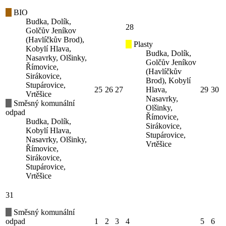
BIO
Budka, Dolík,
28
Golčův Jeníkov
(Havlíčkův Brod),
Plasty
Kobylí Hlava,
Budka, Dolík,
Nasavrky, Olšinky,
Golčův Jeníkov
Římovice,
(Havlíčkův
Sirákovice,
Brod), Kobylí
Stupárovice,
25
26
27
Hlava,
29
30
Vrtěšice
Nasavrky,
Směsný komunální
Olšinky,
odpad
Římovice,
Budka, Dolík,
Sirákovice,
Kobylí Hlava,
Stupárovice,
Nasavrky, Olšinky,
Vrtěšice
Římovice,
Sirákovice,
Stupárovice,
Vrtěšice
31
Směsný komunální
odpad
1
2
3
4
5
6