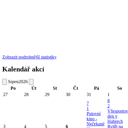
Zobrazit podrobnější statistiky
Kalendář akcí
Srpen
2026
Po
Út
St
Čt
Pá
So
27
28
29
30
31
1
8
7
2
1
Všesportov
Putovní
den v
kino -
Habrech
Nečekané
3
4
5
6
Rytíři na