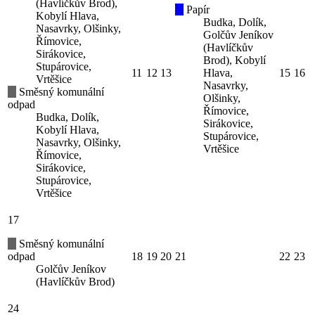
(Havlíčkův Brod),
Papír
Kobylí Hlava,
Budka, Dolík,
Nasavrky, Olšinky,
Golčův Jeníkov
Římovice,
(Havlíčkův
Sirákovice,
Brod), Kobylí
Stupárovice,
11
12
13
Hlava,
15
16
Vrtěšice
Nasavrky,
Směsný komunální
Olšinky,
odpad
Římovice,
Budka, Dolík,
Sirákovice,
Kobylí Hlava,
Stupárovice,
Nasavrky, Olšinky,
Vrtěšice
Římovice,
Sirákovice,
Stupárovice,
Vrtěšice
17
Směsný komunální
odpad
18
19
20
21
22
23
Golčův Jeníkov
(Havlíčkův Brod)
24