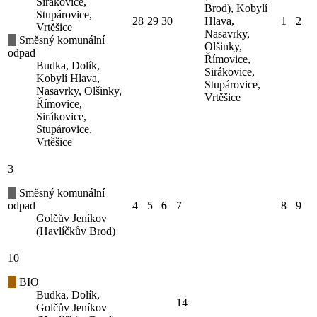
Sirákovice,
Brod), Kobylí
Stupárovice,
28
29
30
Hlava,
1
2
Vrtěšice
Nasavrky,
Směsný komunální
Olšinky,
odpad
Římovice,
Budka, Dolík,
Sirákovice,
Kobylí Hlava,
Stupárovice,
Nasavrky, Olšinky,
Vrtěšice
Římovice,
Sirákovice,
Stupárovice,
Vrtěšice
3
Směsný komunální
odpad
4
5
6
7
8
9
Golčův Jeníkov
(Havlíčkův Brod)
10
BIO
Budka, Dolík,
14
Golčův Jeníkov