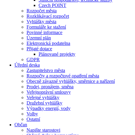
Czech POINT
Rozpočet města
Rozklikávací rozpočet
Vyhlášky města
Formuláře ke stažení
Povinné informace
Územní plán
Elektronická podatelna
Přijaté dotace
Plánované projekty
GDPR
Úřední deska
Zastupitelstvo města
Rozpočty a rozpočtové opatření města
Obecně závazné vyhlášky, směrnice a nařízení
Prodej, pronájem, směna
Veřejnoprávní smlouvy
Veřejné vyhlášky
Dražební vyhlášky
Výpadky energií, vody
Volby
Ostatní
Občan
Napište starostovi