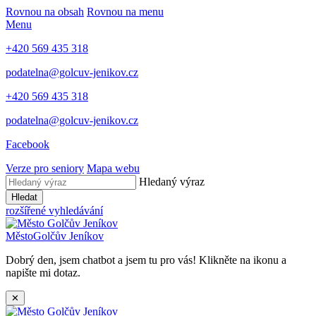
Rovnou na obsah
Rovnou na menu
Menu
+420 569 435 318
podatelna@golcuv-jenikov.cz
+420 569 435 318
podatelna@golcuv-jenikov.cz
Facebook
Verze pro seniory
Mapa webu
Hledaný výraz
Hledat
rozšířené vyhledávání
Město
Golčův Jeníkov
Dobrý den, jsem chatbot a jsem tu pro vás! Klikněte na ikonu a
napište mi dotaz.
✕