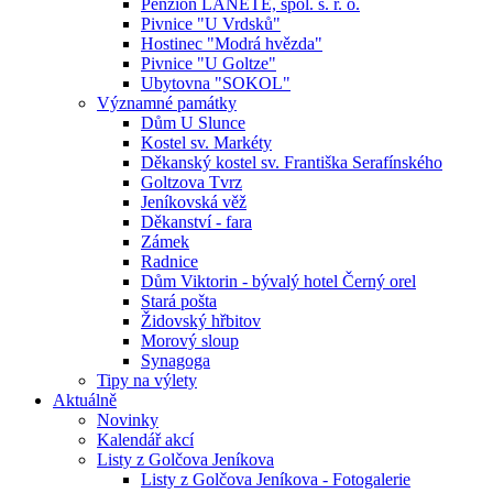
Penzion LANETE, spol. s. r. o.
Pivnice "U Vrdsků"
Hostinec "Modrá hvězda"
Pivnice "U Goltze"
Ubytovna "SOKOL"
Významné památky
Dům U Slunce
Kostel sv. Markéty
Děkanský kostel sv. Františka Serafínského
Goltzova Tvrz
Jeníkovská věž
Děkanství - fara
Zámek
Radnice
Dům Viktorin - bývalý hotel Černý orel
Stará pošta
Židovský hřbitov
Morový sloup
Synagoga
Tipy na výlety
Aktuálně
Novinky
Kalendář akcí
Listy z Golčova Jeníkova
Listy z Golčova Jeníkova - Fotogalerie