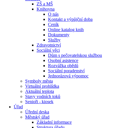
ZŠ a MŠ
Knihovna
O nás
Kontakt a výpůjční doba
Ceník
Online katalog knih
Dokumenty
Služby
Zdravotnictví
Sociální věci
Dům s pečovatelskou službou
Osobní asistence
Rozvážka obědů
Sociální poradenství
Jednorázová výpomoc
Symboly města
Virtuální prohlídka
Aktuální teplota
Stavy vodních toků
Senioři - kiosek
Úřad
Úřední deska
Městský úřad
Základní informace
Struktura úřadu