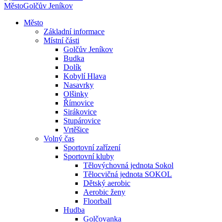
Město
Golčův Jeníkov
Město
Základní informace
Místní části
Golčův Jeníkov
Budka
Dolík
Kobylí Hlava
Nasavrky
Olšinky
Římovice
Sirákovice
Stupárovice
Vrtěšice
Volný čas
Sportovní zařízení
Sportovní kluby
Tělovýchovná jednota Sokol
Tělocvičná jednota SOKOL
Dětský aerobic
Aerobic ženy
Floorball
Hudba
Golčovanka