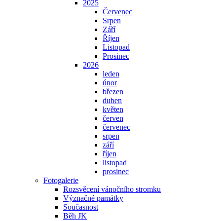
2025
Červenec
Srpen
Září
Říjen
Listopad
Prosinec
2026
leden
únor
březen
duben
květen
červen
červenec
srpen
září
říjen
listopad
prosinec
Fotogalerie
Rozsvěcení vánočního stromku
Význačné památky
Současnost
Běh JK