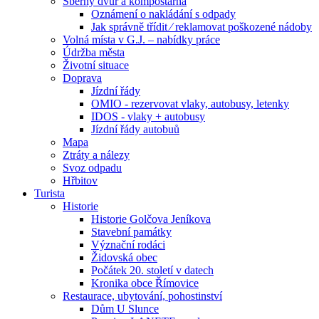
Sběrný dvůr a kompostárna
Oznámení o nakládání s odpady
Jak správně třídit ⁄ reklamovat poškozené nádoby
Volná místa v G.J. – nabídky práce
Údržba města
Životní situace
Doprava
Jízdní řády
OMIO - rezervovat vlaky, autobusy, letenky
IDOS - vlaky + autobusy
Jízdní řády autobuů
Mapa
Ztráty a nálezy
Svoz odpadu
Hřbitov
Turista
Historie
Historie Golčova Jeníkova
Stavební památky
Význační rodáci
Židovská obec
Počátek 20. století v datech
Kronika obce Římovice
Restaurace, ubytování, pohostinství
Dům U Slunce