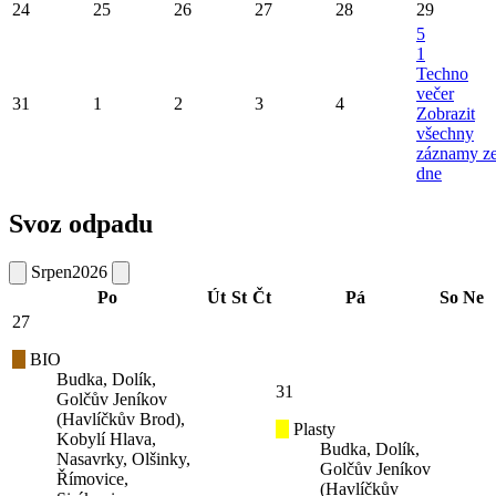
24
25
26
27
28
29
5
1
Techno
večer
31
1
2
3
4
Zobrazit
všechny
záznamy z
dne
Svoz odpadu
Srpen
2026
Po
Út
St
Čt
Pá
So
Ne
27
BIO
Budka, Dolík,
31
Golčův Jeníkov
(Havlíčkův Brod),
Plasty
Kobylí Hlava,
Budka, Dolík,
Nasavrky, Olšinky,
Golčův Jeníkov
Římovice,
(Havlíčkův