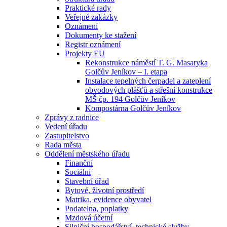
Praktické rady
Veřejné zakázky
Oznámení
Dokumenty ke stažení
Registr oznámení
Projekty EU
Rekonstrukce náměstí T. G. Masaryka
Golčův Jeníkov – I. etapa
Instalace tepelných čerpadel a zateplení
obvodových plášťů a střešní konstrukce
MŠ čp. 194 Golčův Jeníkov
Kompostárna Golčův Jeníkov
Zprávy z radnice
Vedení úřadu
Zastupitelstvo
Rada města
Oddělení městského úřadu
Finanční
Sociální
Stavební úřad
Bytové, životní prostředí
Matrika, evidence obyvatel
Podatelna, poplatky
Mzdová účetní
Silniční hospodářství, technické služby