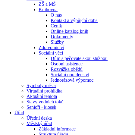
ZŠ a MŠ
Knihovna
O nás
Kontakt a výpůjční doba
Ceník
Online katalog knih
Dokumenty
Služby
Zdravotnictví
Sociální věci
Dům s pečovatelskou službou
Osobní asistence
Rozvážka obědů
Sociální poradenství
Jednorázová výpomoc
Symboly města
Virtuální prohlídka
Aktuální teplota
Stavy vodních toků
Senioři - kiosek
Úřad
Úřední deska
Městský úřad
Základní informace
Struktura úřadu