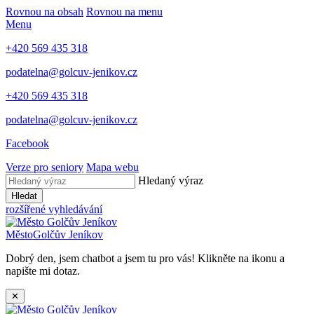
Rovnou na obsah
Rovnou na menu
Menu
+420 569 435 318
podatelna@golcuv-jenikov.cz
+420 569 435 318
podatelna@golcuv-jenikov.cz
Facebook
Verze pro seniory
Mapa webu
Hledaný výraz
Hledat
rozšířené vyhledávání
Město
Golčův Jeníkov
Dobrý den, jsem chatbot a jsem tu pro vás! Klikněte na ikonu a
napište mi dotaz.
✕