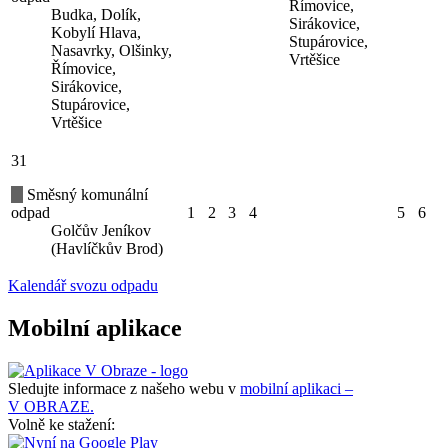
Římovice,
Budka, Dolík,
Sirákovice,
Kobylí Hlava,
Stupárovice,
Nasavrky, Olšinky,
Vrtěšice
Římovice,
Sirákovice,
Stupárovice,
Vrtěšice
31
Směsný komunální
odpad
1
2
3
4
5
6
Golčův Jeníkov
(Havlíčkův Brod)
Kalendář svozu odpadu
Mobilní aplikace
Sledujte informace z našeho webu v
mobilní aplikaci –
V OBRAZE.
Volně ke stažení: