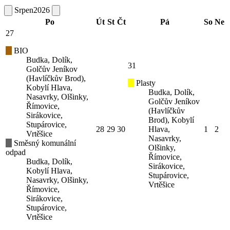
Srpen
2026
Po
Út
St
Čt
Pá
So
Ne
27
BIO
Budka, Dolík,
31
Golčův Jeníkov
(Havlíčkův Brod),
Plasty
Kobylí Hlava,
Budka, Dolík,
Nasavrky, Olšinky,
Golčův Jeníkov
Římovice,
(Havlíčkův
Sirákovice,
Brod), Kobylí
Stupárovice,
28
29
30
Hlava,
1
2
Vrtěšice
Nasavrky,
Směsný komunální
Olšinky,
odpad
Římovice,
Budka, Dolík,
Sirákovice,
Kobylí Hlava,
Stupárovice,
Nasavrky, Olšinky,
Vrtěšice
Římovice,
Sirákovice,
Stupárovice,
Vrtěšice