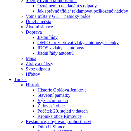
Sběrný dvůr a kompostárna
Oznámení o nakládání s odpady
Jak správně třídit ⁄ reklamovat poškozené nádoby
Volná místa v G.J. – nabídky práce
Údržba města
Životní situace
Doprava
Jízdní řády
OMIO - rezervovat vlaky, autobusy, letenky
IDOS - vlaky + autobusy
Jízdní řády autobuů
Mapa
Ztráty a nálezy
Svoz odpadu
Hřbitov
Turista
Historie
Historie Golčova Jeníkova
Stavební památky
Význační rodáci
Židovská obec
Počátek 20. století v datech
Kronika obce Římovice
Restaurace, ubytování, pohostinství
Dům U Slunce