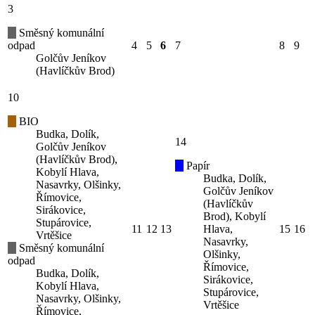
3
Směsný komunální
odpad
4
5
6
7
8
9
Golčův Jeníkov
(Havlíčkův Brod)
10
BIO
Budka, Dolík,
14
Golčův Jeníkov
(Havlíčkův Brod),
Papír
Kobylí Hlava,
Budka, Dolík,
Nasavrky, Olšinky,
Golčův Jeníkov
Římovice,
(Havlíčkův
Sirákovice,
Brod), Kobylí
Stupárovice,
11
12
13
Hlava,
15
16
Vrtěšice
Nasavrky,
Směsný komunální
Olšinky,
odpad
Římovice,
Budka, Dolík,
Sirákovice,
Kobylí Hlava,
Stupárovice,
Nasavrky, Olšinky,
Vrtěšice
Římovice,