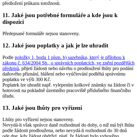
předložení průkazu totožnosti.
11. Jaké jsou potřebné formuláře a kde jsou k
dispozici
Předepsané formuláře nejsou stanoveny.
12. Jaké jsou poplatky a jak je lze uhradit
Podle
položky 1, bodu 1 písm. b) sazebníku, který je přílohou k
zákonu č. 634/2004 Sb., o správních poplatcích, ve znění pozdějších
předpisů
, přijetí žádosti nebo návrhu o prodloužení lhůty pro podání
daňového přiznání, hlášení nebo vyúčtování podléhá správnímu
poplatku ve výši 300 Kč.
Poplatek lze uhradit např. vylepením kolkové známky na žádost či v
hotovosti na pokladně územního pracoviště příslušného finančního
úřadu.
13. Jaké jsou lhůty pro vyřízení
Lhůty pro vyřízení nejsou stanoveny.
Nevydá-li však správce daně rozhodnutí do doby, o niž má být lhůta
podle žádosti prodloužena, nebo nevydá-li rozhodnutí do 30 dnů
ode dne, kdy žádost obdržel, platí, že žádosti bylo vyhověno.