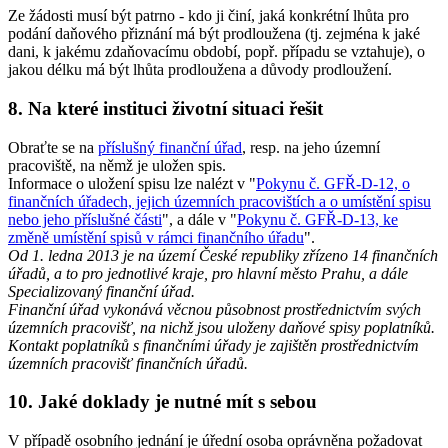
Ze žádosti musí být patrno - kdo ji činí, jaká konkrétní lhůta pro
podání daňového přiznání má být prodloužena (tj. zejména k jaké
dani, k jakému zdaňovacímu období, popř. případu se vztahuje), o
jakou délku má být lhůta prodloužena a důvody prodloužení.
8. Na které instituci životní situaci řešit
Obraťte se na
příslušný finanční úřad
, resp. na jeho územní
pracoviště, na němž je uložen spis.
Informace o uložení spisu lze nalézt v "
Pokynu č. GFŘ-D-12, o
finančních úřadech, jejich územních pracovištích a o umístění spisu
nebo jeho příslušné části
", a dále v "
Pokynu č. GFŘ-D-13, ke
změně umístění spisů v rámci finančního úřadu
".
Od 1. ledna 2013 je na území České republiky zřízeno 14 finančních
úřadů, a to pro jednotlivé kraje, pro hlavní město Prahu, a dále
Specializovaný finanční úřad.
Finanční úřad vykonává věcnou působnost prostřednictvím svých
územních pracovišť, na nichž jsou uloženy daňové spisy poplatníků.
Kontakt poplatníků s finančními úřady je zajištěn prostřednictvím
územních pracovišť finančních úřadů.
10. Jaké doklady je nutné mít s sebou
V případě osobního jednání je úřední osoba oprávněna požadovat