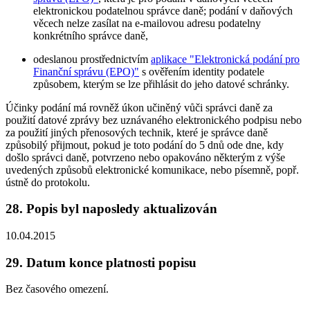
elektronickou podatelnou správce daně; podání v daňových
věcech nelze zasílat na e-mailovou adresu podatelny
konkrétního správce daně,
odeslanou prostřednictvím
aplikace "Elektronická podání pro
Finanční správu (EPO)"
s ověřením identity podatele
způsobem, kterým se lze přihlásit do jeho datové schránky.
Účinky podání má rovněž úkon učiněný vůči správci daně za
použití datové zprávy bez uznávaného elektronického podpisu nebo
za použití jiných přenosových technik, které je správce daně
způsobilý přijmout, pokud je toto podání do 5 dnů ode dne, kdy
došlo správci daně, potvrzeno nebo opakováno některým z výše
uvedených způsobů elektronické komunikace, nebo písemně, popř.
ústně do protokolu.
28. Popis byl naposledy aktualizován
10.04.2015
29. Datum konce platnosti popisu
Bez časového omezení.