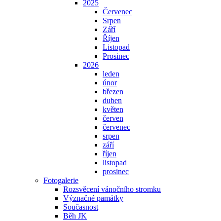
2025
Červenec
Srpen
Září
Říjen
Listopad
Prosinec
2026
leden
únor
březen
duben
květen
červen
červenec
srpen
září
říjen
listopad
prosinec
Fotogalerie
Rozsvěcení vánočního stromku
Význačné památky
Současnost
Běh JK