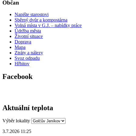
Občan
Napište starostovi
Sběrný dvůr a kompostárna
Volná místa v G.J. – nabídky práce
Údržba města
Životní situace
Doprava
Mapa
Ztráty a nálezy
Svoz odpadu
Hřbitov
Facebook
Aktuální teplota
Výběr lokality
3.7.2026 11:25