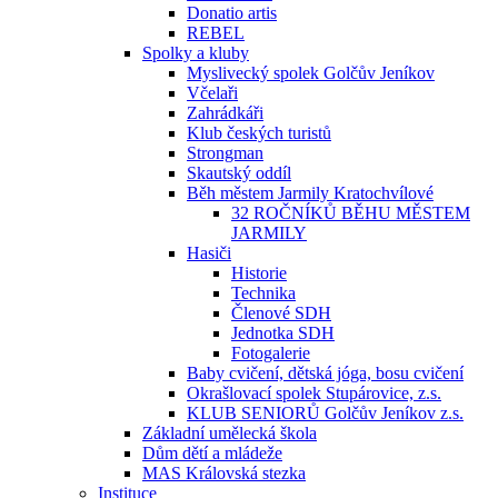
Donatio artis
REBEL
Spolky a kluby
Myslivecký spolek Golčův Jeníkov
Včelaři
Zahrádkáři
Klub českých turistů
Strongman
Skautský oddíl
Běh městem Jarmily Kratochvílové
32 ROČNÍKŮ BĚHU MĚSTEM
JARMILY
Hasiči
Historie
Technika
Členové SDH
Jednotka SDH
Fotogalerie
Baby cvičení, dětská jóga, bosu cvičení
Okrašlovací spolek Stupárovice, z.s.
KLUB SENIORŮ Golčův Jeníkov z.s.
Základní umělecká škola
Dům dětí a mládeže
MAS Královská stezka
Instituce