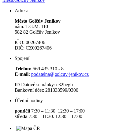
Město
Golčův Jeníkov
Adresa
Město Golčův Jeníkov
nám. T.G.M. 110
582 82 Golčův Jeníkov
IČO: 00267406
DIČ: CZ00267406
Spojení
Telefon:
569 435 310 - 8
E-mail:
podatelna@golcuv-jenikov.cz
ID Datové schránky: c32begb
Bankovní účet: 281333599/0300
Úřední hodiny
pondělí
7:30 – 11:30. 12:30 – 17:00
středa
7:30 – 11:30. 12:30 – 17:00