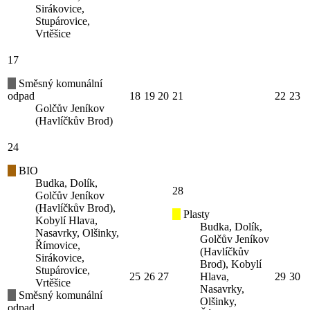
Sirákovice,
Stupárovice,
Vrtěšice
17
Směsný komunální
odpad
18
19
20
21
22
23
Golčův Jeníkov
(Havlíčkův Brod)
24
BIO
Budka, Dolík,
28
Golčův Jeníkov
(Havlíčkův Brod),
Plasty
Kobylí Hlava,
Budka, Dolík,
Nasavrky, Olšinky,
Golčův Jeníkov
Římovice,
(Havlíčkův
Sirákovice,
Brod), Kobylí
Stupárovice,
25
26
27
Hlava,
29
30
Vrtěšice
Nasavrky,
Směsný komunální
Olšinky,
odpad