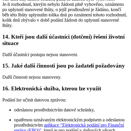
Je-li rozhodnutí, kterým nebylo žádosti plně vyhověno, oznámeno
po uplynutí stanovené lhůty, o jejíž prodloužení je žádáno, končí
běh této lhůty uplynutím tolika dnů po oznámení tohoto rozhodnutí,
kolik dnů zbývalo v době podání žádosti do uplynutí stanovené
lhůty.
14. Kteří jsou další účastníci (dotčení) řešení životní
situace
Další účastníci postupu nejsou stanoveni.
15. Jaké další činnosti jsou po žadateli požadovány
Další činnosti nejsou stanoveny.
16. Elektronická služba, kterou lze využít
Podání lze učinit datovou zprávou:
odeslanou prostřednictvím datové schránky,
opatřenou uznávaným elektronickým podpisem a odeslanou
prostřednictvím
aplikace "Elektronická podání pro Finanční
správu (EPO)"
, která je pro podání v daňových věcech