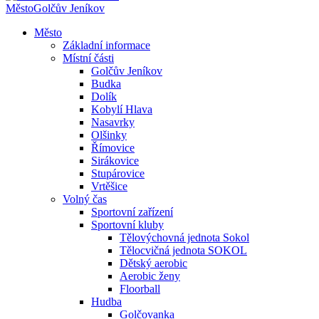
Město
Golčův Jeníkov
Město
Základní informace
Místní části
Golčův Jeníkov
Budka
Dolík
Kobylí Hlava
Nasavrky
Olšinky
Římovice
Sirákovice
Stupárovice
Vrtěšice
Volný čas
Sportovní zařízení
Sportovní kluby
Tělovýchovná jednota Sokol
Tělocvičná jednota SOKOL
Dětský aerobic
Aerobic ženy
Floorball
Hudba
Golčovanka