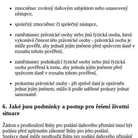
zmocněnec zvolený daňovým subjektem nebo ustanovený
zástupce,
společný zmocněnec či společný zástupce,
zaměstnanec právnické osoby nebo jiná fyzická osoba, která
vykonává činnost této právnické osoby - právnická osoba je
může pověřit, aby jednali jejím jménem před správcem daně v
rozsahu tohoto pověření,
zaměstnanec podnikající fyzické osoby nebo jiná fyzická
osoba pověřená k tomu, aby jednala jejím jménem před
správcem daně v rozsahu tohoto pověření,
prokurista právnické osoby - při správě daní je oprávněn
jednat jejím jménem, může-li podle udělené prokury jednat
samostatně.
6. Jaké jsou podmínky a postup pro řešení životní
situace
Žádost o prodloužení lhůty pro podání daňového přiznání musí být
podána před uplynutím zákonné lhůty pro jeho podání.
Správce daně může prodloužit lhůtu pro podání daňového přiznání