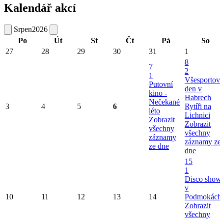
Kalendář akcí
Srpen
2026
Po
Út
St
Čt
Pá
So
27
28
29
30
31
1
8
7
2
1
Všesportov
Putovní
den v
kino -
Habrech
Nečekané
3
4
5
6
Rytíři na
léto
Lichnici
Zobrazit
Zobrazit
všechny
všechny
záznamy
záznamy z
ze dne
dne
15
1
Disco sho
v
10
11
12
13
14
Podmokác
Zobrazit
všechny