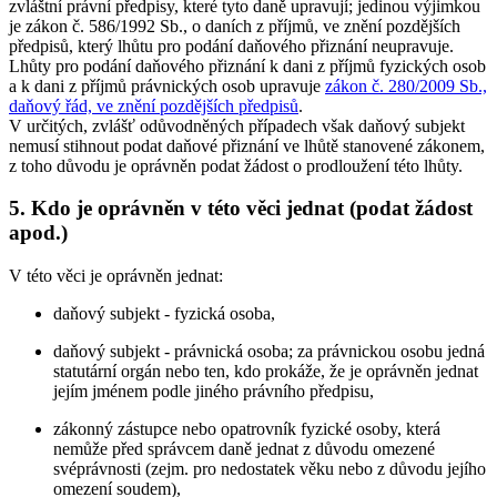
zvláštní právní předpisy, které tyto daně upravují; jedinou výjimkou
je zákon č. 586/1992 Sb., o daních z příjmů, ve znění pozdějších
předpisů, který lhůtu pro podání daňového přiznání neupravuje.
Lhůty pro podání daňového přiznání k dani z příjmů fyzických osob
a k dani z příjmů právnických osob upravuje
zákon č. 280/2009 Sb.,
daňový řád, ve znění pozdějších předpisů
.
V určitých, zvlášť odůvodněných případech však daňový subjekt
nemusí stihnout podat daňové přiznání ve lhůtě stanovené zákonem,
z toho důvodu je oprávněn podat žádost o prodloužení této lhůty.
5. Kdo je oprávněn v této věci jednat (podat žádost
apod.)
V této věci je oprávněn jednat:
daňový subjekt - fyzická osoba,
daňový subjekt - právnická osoba; za právnickou osobu jedná
statutární orgán nebo ten, kdo prokáže, že je oprávněn jednat
jejím jménem podle jiného právního předpisu,
zákonný zástupce nebo opatrovník fyzické osoby, která
nemůže před správcem daně jednat z důvodu omezené
svéprávnosti (zejm. pro nedostatek věku nebo z důvodu jejího
omezení soudem),