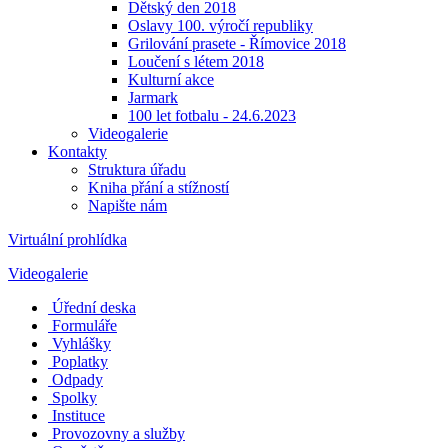
Dětský den 2018
Oslavy 100. výročí republiky
Grilování prasete - Římovice 2018
Loučení s létem 2018
Kulturní akce
Jarmark
100 let fotbalu - 24.6.2023
Videogalerie
Kontakty
Struktura úřadu
Kniha přání a stížností
Napište nám
Virtuální prohlídka
Videogalerie
Úřední deska
Formuláře
Vyhlášky
Poplatky
Odpady
Spolky
Instituce
Provozovny a služby