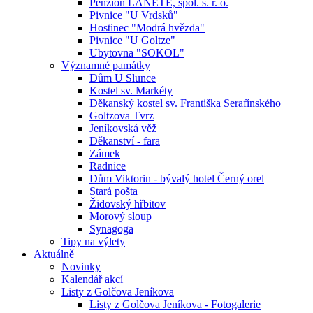
Penzion LANETE, spol. s. r. o.
Pivnice "U Vrdsků"
Hostinec "Modrá hvězda"
Pivnice "U Goltze"
Ubytovna "SOKOL"
Významné památky
Dům U Slunce
Kostel sv. Markéty
Děkanský kostel sv. Františka Serafínského
Goltzova Tvrz
Jeníkovská věž
Děkanství - fara
Zámek
Radnice
Dům Viktorin - bývalý hotel Černý orel
Stará pošta
Židovský hřbitov
Morový sloup
Synagoga
Tipy na výlety
Aktuálně
Novinky
Kalendář akcí
Listy z Golčova Jeníkova
Listy z Golčova Jeníkova - Fotogalerie