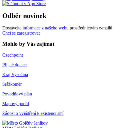
Odběr novinek
Dostávejte
informace z našeho webu
prostřednictvím e-mailů
Chci se zaregistrovat
Mohlo by Vás zajímat
Czechpoint
Přijaté dotace
Kraj Vysočina
Srážkoměr
Povodňový plán
Mapový portál
Žádost o vyjádření k existenci síťí