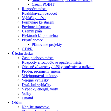
Czech POINT
Rozpočet města
Rozklikávací rozpočet
Vyhlášky města
Formuláře ke stažení
Povinné informace
Územní plán
Elektronická podatelna
Přijaté dotace
Plánované projekty
GDPR
Úřední deska
Zastupitelstvo města
Rozpočty a rozpočtové opatření města
Obecně závazné vyhlášky, směrnice a nařízení
Prodej, pronájem, směna
Veřejnoprávní smlouvy
Veřejné vyhlášky
Dražební vyhlášky
Výpadky energií, vody
Volby
Ostatní
Občan
Napište starostovi