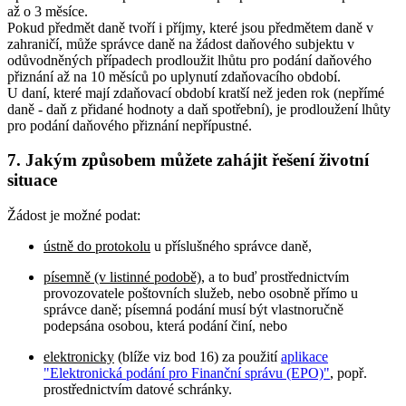
až o 3 měsíce.
Pokud předmět daně tvoří i příjmy, které jsou předmětem daně v
zahraničí, může správce daně na žádost daňového subjektu v
odůvodněných případech prodloužit lhůtu pro podání daňového
přiznání až na 10 měsíců po uplynutí zdaňovacího období.
U daní, které mají zdaňovací období kratší než jeden rok (nepřímé
daně - daň z přidané hodnoty a daň spotřební), je prodloužení lhůty
pro podání daňového přiznání nepřípustné.
7. Jakým způsobem můžete zahájit řešení životní
situace
Žádost je možné podat:
ústně do protokolu
u příslušného správce daně,
písemně (v listinné podobě)
, a to buď prostřednictvím
provozovatele poštovních služeb, nebo osobně přímo u
správce daně; písemná podání musí být vlastnoručně
podepsána osobou, která podání činí, nebo
elektronicky
(blíže viz bod 16) za použití
aplikace
"Elektronická podání pro Finanční správu (EPO)"
, popř.
prostřednictvím datové schránky.