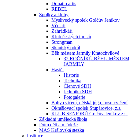
Donatio artis
REBEL
Spolky a kluby
Myslivecký spolek Golčův Jeníkov
Včelaři
Zahrádkáři
Klub českých turistů
Strongman
Skautský oddíl
Běh městem Jarmily Kratochvílové
32 ROČNÍKŮ BĚHU MĚSTEM
JARMILY
Hasiči
Historie
Technika
Členové SDH
Jednotka SDH
Fotogalerie
Baby cvičení, dětská jóga, bosu cvičení
Okrašlovací spolek Stupárovice, z.s.
KLUB SENIORŮ Golčův Jeníkov z.s.
Základní umělecká škola
Dům dětí a mládeže
MAS Královská stezka
Instituce