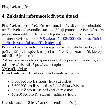
Příspěvek na péči
4. Základní informace k životní situaci
Příspěvek na péči náleží těm osobám, které z důvodu dlouhodobě
nepříznivého zdravotního stavu potřebují pomoc jiné fyzické osoby
při zvládání základních životních potřeb v rozsahu stanoveném
stupněm závislosti podle
§ 8 zákona č. 108/2006 Sb., o sociálních
službách, ve znění pozdějších předpisů
.
Příspěvek náleží osobě, o kterou je pečováno, nikoliv osobě, která
péči zajišťuje. Příspěvek na péči nemůže být přiznán dítěti, které je
mladší než jeden rok.
Zákon rozeznává čtyři stupně závislosti na pomoci jiné osoby, a to
od lehké závislosti až po závislost úplnou.
Výše příspěvku:
U osob
mladších 18 let věku
(za kalendářní měsíc):
3 300 Kč pro I. stupeň - lehká závislost
6 600 Kč pro II. stupeň - středně těžká závislost
9 900 Kč pro III. stupeň - těžká závislost
13 200 Kč pro IV. stupeň - úplná závislost
U osob
starších 18 let věku
(za kalendářní měsíc):