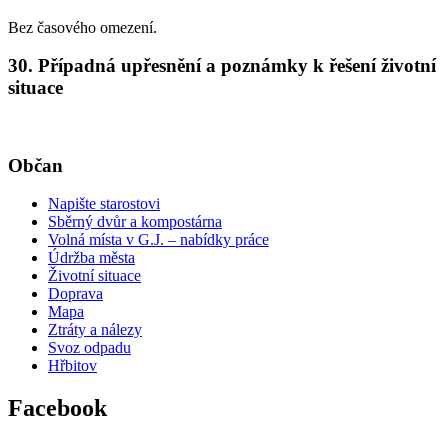
Bez časového omezení.
30. Případná upřesnění a poznámky k řešení životní
situace
Občan
Napište starostovi
Sběrný dvůr a kompostárna
Volná místa v G.J. – nabídky práce
Údržba města
Životní situace
Doprava
Mapa
Ztráty a nálezy
Svoz odpadu
Hřbitov
Facebook