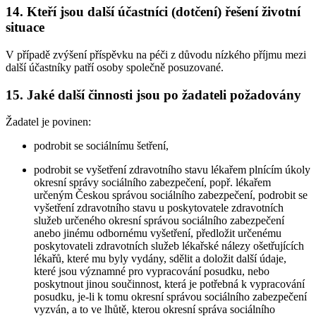
14. Kteří jsou další účastníci (dotčení) řešení životní
situace
V případě zvýšení příspěvku na péči z důvodu nízkého příjmu mezi
další účastníky patří osoby společně posuzované.
15. Jaké další činnosti jsou po žadateli požadovány
Žadatel je povinen:
podrobit se sociálnímu šetření,
podrobit se vyšetření zdravotního stavu lékařem plnícím úkoly
okresní správy sociálního zabezpečení, popř. lékařem
určeným Českou správou sociálního zabezpečení, podrobit se
vyšetření zdravotního stavu u poskytovatele zdravotních
služeb určeného okresní správou sociálního zabezpečení
anebo jinému odbornému vyšetření, předložit určenému
poskytovateli zdravotních služeb lékařské nálezy ošetřujících
lékařů, které mu byly vydány, sdělit a doložit další údaje,
které jsou významné pro vypracování posudku, nebo
poskytnout jinou součinnost, která je potřebná k vypracování
posudku, je-li k tomu okresní správou sociálního zabezpečení
vyzván, a to ve lhůtě, kterou okresní správa sociálního