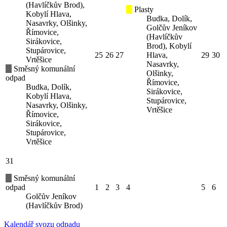
(Havlíčkův Brod),
Plasty
Kobylí Hlava,
Budka, Dolík,
Nasavrky, Olšinky,
Golčův Jeníkov
Římovice,
(Havlíčkův
Sirákovice,
Brod), Kobylí
Stupárovice,
25
26
27
Hlava,
29
30
Vrtěšice
Nasavrky,
Směsný komunální
Olšinky,
odpad
Římovice,
Budka, Dolík,
Sirákovice,
Kobylí Hlava,
Stupárovice,
Nasavrky, Olšinky,
Vrtěšice
Římovice,
Sirákovice,
Stupárovice,
Vrtěšice
31
Směsný komunální
odpad
1
2
3
4
5
6
Golčův Jeníkov
(Havlíčkův Brod)
Kalendář svozu odpadu