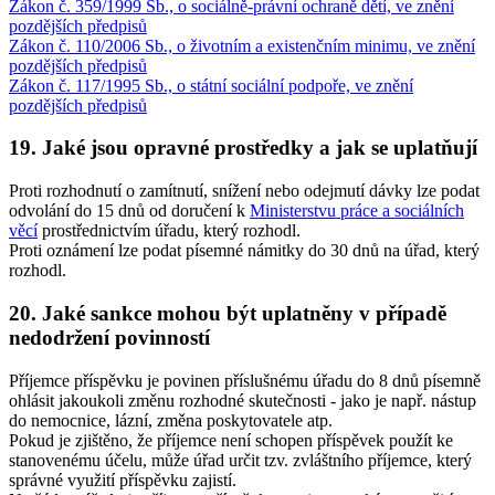
Zákon č. 359/1999 Sb., o sociálně-právní ochraně dětí, ve znění
pozdějších předpisů
Zákon č. 110/2006 Sb., o životním a existenčním minimu, ve znění
pozdějších předpisů
Zákon č. 117/1995 Sb., o státní sociální podpoře, ve znění
pozdějších předpisů
19. Jaké jsou opravné prostředky a jak se uplatňují
Proti rozhodnutí o zamítnutí, snížení nebo odejmutí dávky lze podat
odvolání do 15 dnů od doručení k
Ministerstvu práce a sociálních
věcí
prostřednictvím úřadu, který rozhodl.
Proti oznámení lze podat písemné námitky do 30 dnů na úřad, který
rozhodl.
20. Jaké sankce mohou být uplatněny v případě
nedodržení povinností
Příjemce příspěvku je povinen příslušnému úřadu do 8 dnů písemně
ohlásit jakoukoli změnu rozhodné skutečnosti - jako je např. nástup
do nemocnice, lázní, změna poskytovatele atp.
Pokud je zjištěno, že příjemce není schopen příspěvek použít ke
stanovenému účelu, může úřad určit tzv. zvláštního příjemce, který
správné využití příspěvku zajistí.