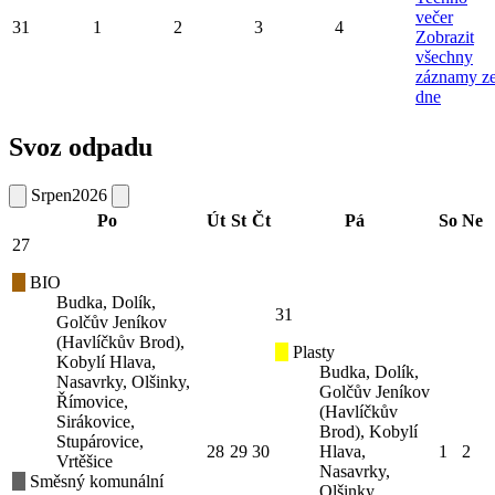
večer
31
1
2
3
4
Zobrazit
všechny
záznamy z
dne
Svoz odpadu
Srpen
2026
Po
Út
St
Čt
Pá
So
Ne
27
BIO
Budka, Dolík,
31
Golčův Jeníkov
(Havlíčkův Brod),
Plasty
Kobylí Hlava,
Budka, Dolík,
Nasavrky, Olšinky,
Golčův Jeníkov
Římovice,
(Havlíčkův
Sirákovice,
Brod), Kobylí
Stupárovice,
28
29
30
Hlava,
1
2
Vrtěšice
Nasavrky,
Směsný komunální
Olšinky,