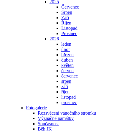
2025
Červenec
Srpen
Září
Říjen
Listopad
Prosinec
2026
leden
únor
březen
duben
květen
červen
červenec
srpen
září
říjen
listopad
prosinec
Fotogalerie
Rozsvěcení vánočního stromku
Význačné památky
Současnost
Běh JK