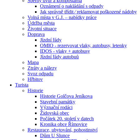
Sběrný dvůr a kompostárna
Oznámení o nakládání s odpady
Jak správně třídit ⁄ reklamovat poškozené nádoby
Volná místa v G.J. – nabídky práce
Údržba města
Životní situace
Doprava
Jízdní řády
OMIO - rezervovat vlaky, autobusy, letenky
IDOS - vlaky + autobusy
Jízdní řády autobuů
Mapa
Ztráty a nálezy
Svoz odpadu
Hřbitov
Turista
Historie
Historie Golčova Jeníkova
Stavební památky
Význační rodáci
Židovská obec
Počátek 20. století v datech
Kronika obce Římovice
Restaurace, ubytování, pohostinství
Dům U Slunce