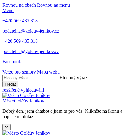
Rovnou na obsah
Rovnou na menu
Menu
+420 569 435 318
podatelna@golcuv-jenikov.cz
+420 569 435 318
podatelna@golcuv-jenikov.cz
Facebook
Verze pro seniory
Mapa webu
Hledaný výraz
Hledat
rozšířené vyhledávání
Město
Golčův Jeníkov
Dobrý den, jsem chatbot a jsem tu pro vás! Klikněte na ikonu a
napište mi dotaz.
✕