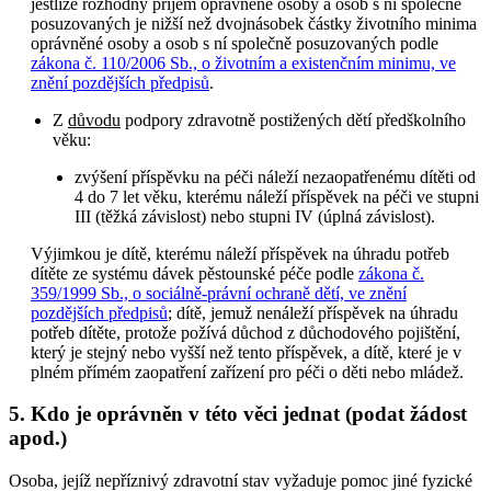
jestliže rozhodný příjem oprávněné osoby a osob s ní společně
posuzovaných je nižší než dvojnásobek částky životního minima
oprávněné osoby a osob s ní společně posuzovaných podle
zákona č. 110/2006 Sb., o životním a existenčním minimu, ve
znění pozdějších předpisů
.
Z
důvodu
podpory zdravotně postižených dětí předškolního
věku:
zvýšení příspěvku na péči náleží nezaopatřenému dítěti od
4 do 7 let věku, kterému náleží příspěvek na péči ve stupni
III (těžká závislost) nebo stupni IV (úplná závislost).
Výjimkou je dítě, kterému náleží příspěvek na úhradu potřeb
dítěte ze systému dávek pěstounské péče podle
zákona č.
359/1999 Sb., o sociálně-právní ochraně dětí, ve znění
pozdějších předpisů
; dítě, jemuž nenáleží příspěvek na úhradu
potřeb dítěte, protože požívá důchod z důchodového pojištění,
který je stejný nebo vyšší než tento příspěvek, a dítě, které je v
plném přímém zaopatření zařízení pro péči o děti nebo mládež.
5. Kdo je oprávněn v této věci jednat (podat žádost
apod.)
Osoba, jejíž nepříznivý zdravotní stav vyžaduje pomoc jiné fyzické