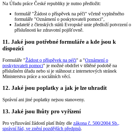
Na Úřadu práce České republiky je nutno předložit:
formulář "Žádost o příspěvek na péči" včetně vyplněného
formuláře "Oznámení o poskytovateli pomoci",
žadatelé z členských států Evropské unie předloží potvrzení o
příslušnosti ke zdravotní pojišťovně.
11. Jaké jsou potřebné formuláře a kde jsou k
dispozici
Formuláře "
Žádost o příspěvek na péči
" a "
Oznámení o
poskytovateli pomoci
" je možné obdržet v tištěné podobě na
příslušném úřadu nebo si je stáhnout z internetových stránek
Ministerstva práce a sociálních věcí.
12. Jaké jsou poplatky a jak je lze uhradit
Správní ani jiné poplatky nejsou stanoveny.
13. Jaké jsou lhůty pro vyřízení
Pro vyřizování žádostí platí lhůty dle
zákona č. 500/2004 Sb.,
správní řád, ve znění pozdějších předpisů
.