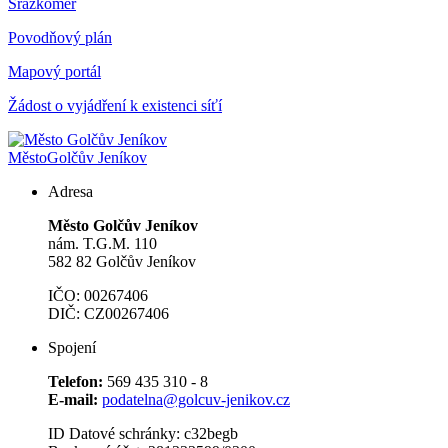
Srážkoměr
Povodňový plán
Mapový portál
Žádost o vyjádření k existenci síťí
Město
Golčův Jeníkov
Adresa
Město Golčův Jeníkov
nám. T.G.M. 110
582 82 Golčův Jeníkov
IČO: 00267406
DIČ: CZ00267406
Spojení
Telefon:
569 435 310 - 8
E-mail:
podatelna@golcuv-jenikov.cz
ID Datové schránky: c32begb