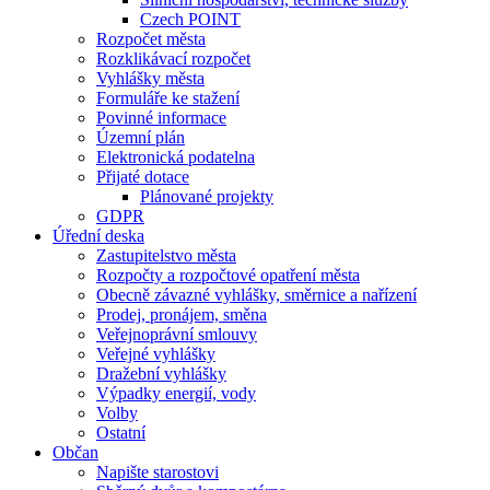
Czech POINT
Rozpočet města
Rozklikávací rozpočet
Vyhlášky města
Formuláře ke stažení
Povinné informace
Územní plán
Elektronická podatelna
Přijaté dotace
Plánované projekty
GDPR
Úřední deska
Zastupitelstvo města
Rozpočty a rozpočtové opatření města
Obecně závazné vyhlášky, směrnice a nařízení
Prodej, pronájem, směna
Veřejnoprávní smlouvy
Veřejné vyhlášky
Dražební vyhlášky
Výpadky energií, vody
Volby
Ostatní
Občan
Napište starostovi