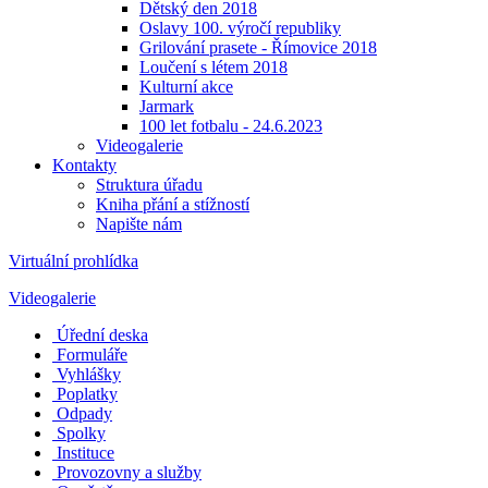
Dětský den 2018
Oslavy 100. výročí republiky
Grilování prasete - Římovice 2018
Loučení s létem 2018
Kulturní akce
Jarmark
100 let fotbalu - 24.6.2023
Videogalerie
Kontakty
Struktura úřadu
Kniha přání a stížností
Napište nám
Virtuální prohlídka
Videogalerie
Úřední deska
Formuláře
Vyhlášky
Poplatky
Odpady
Spolky
Instituce
Provozovny a služby