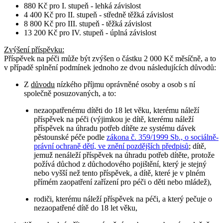
880 Kč pro I. stupeň - lehká závislost
4 400 Kč pro II. stupeň - středně těžká závislost
8 800 Kč pro III. stupeň - těžká závislost
13 200 Kč pro IV. stupeň - úplná závislost
Zvýšení příspěvku
:
Příspěvek na péči může být zvýšen o částku 2 000 Kč měsíčně, a to
v případě splnění podmínek jednoho ze dvou následujících důvodů:
Z
důvodu
nízkého příjmu oprávněné osoby a osob s ní
společně posuzovaných, a to:
nezaopatřenému dítěti do 18 let věku, kterému náleží
příspěvek na péči (výjimkou je dítě, kterému náleží
příspěvek na úhradu potřeb dítěte ze systému dávek
pěstounské péče podle
zákona č. 359/1999 Sb., o sociálně-
právní ochraně dětí, ve znění pozdějších předpisů
; dítě,
jemuž nenáleží příspěvek na úhradu potřeb dítěte, protože
požívá důchod z důchodového pojištění, který je stejný
nebo vyšší než tento příspěvek, a dítě, které je v plném
přímém zaopatření zařízení pro péči o děti nebo mládež),
rodiči, kterému náleží příspěvek na péči, a který pečuje o
nezaopatřené dítě do 18 let věku,