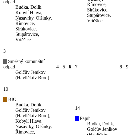
odpad
Římovice,
Budka, Dolík,
Sirákovice,
Kobylí Hlava,
Stupárovice,
Nasavrky, Olšinky,
Vrtěšice
Římovice,
Sirákovice,
Stupárovice,
Vrtěšice
3
Směsný komunální
odpad
4
5
6
7
8
9
Golčův Jeníkov
(Havlíčkův Brod)
10
BIO
Budka, Dolík,
14
Golčův Jeníkov
(Havlíčkův Brod),
Papír
Kobylí Hlava,
Budka, Dolík,
Nasavrky, Olšinky,
Golčův Jeníkov
Římovice,
(Havlíčkův