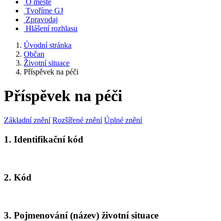
O městě
Tvoříme GJ
Zpravodaj
Hlášení rozhlasu
Úvodní stránka
Občan
Životní situace
Příspěvek na péči
Příspěvek na péči
Základní znění
Rozšířené znění
Úplné znění
1. Identifikační kód
2. Kód
3. Pojmenování (název) životní situace