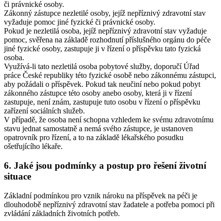
či právnické osoby.
Zákonný zástupce nezletilé osoby, jejíž nepříznivý zdravotní stav
vyžaduje pomoc jiné fyzické či právnické osoby.
Pokud je nezletilá osoba, jejíž nepříznivý zdravotní stav vyžaduje
pomoc, svěřena na základě rozhodnutí příslušného orgánu do péče
jiné fyzické osoby, zastupuje ji v řízení o příspěvku tato fyzická
osoba.
Využívá-li tato nezletilá osoba pobytové služby, doporučí Úřad
práce České republiky této fyzické osobě nebo zákonnému zástupci,
aby požádali o příspěvek. Pokud tak neučiní nebo pokud pobyt
zákonného zástupce této osoby anebo osoby, která ji v řízení
zastupuje, není znám, zastupuje tuto osobu v řízení o příspěvku
zařízení sociálních služeb.
V případě, že osoba není schopna vzhledem ke svému zdravotnímu
stavu jednat samostatně a nemá svého zástupce, je ustanoven
opatrovník pro řízení, a to na základě lékařského posudku
ošetřujícího lékaře.
6. Jaké jsou podmínky a postup pro řešení životní
situace
Základní podmínkou pro vznik nároku na příspěvek na péči je
dlouhodobě nepříznivý zdravotní stav žadatele a potřeba pomoci při
zvládání základních životních potřeb.