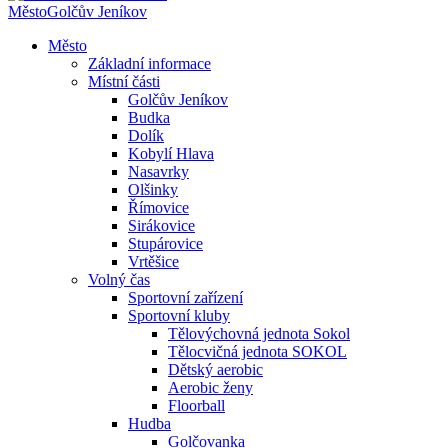
Město
Golčův Jeníkov
Město
Základní informace
Místní části
Golčův Jeníkov
Budka
Dolík
Kobylí Hlava
Nasavrky
Olšinky
Římovice
Sirákovice
Stupárovice
Vrtěšice
Volný čas
Sportovní zařízení
Sportovní kluby
Tělovýchovná jednota Sokol
Tělocvičná jednota SOKOL
Dětský aerobic
Aerobic ženy
Floorball
Hudba
Golčovanka