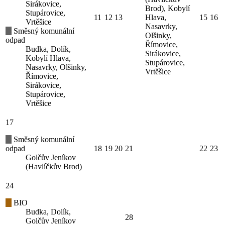
Sirákovice,
Brod), Kobylí
Stupárovice,
11
12
13
Hlava,
15
16
Vrtěšice
Nasavrky,
Směsný komunální
Olšinky,
odpad
Římovice,
Budka, Dolík,
Sirákovice,
Kobylí Hlava,
Stupárovice,
Nasavrky, Olšinky,
Vrtěšice
Římovice,
Sirákovice,
Stupárovice,
Vrtěšice
17
Směsný komunální
odpad
18
19
20
21
22
23
Golčův Jeníkov
(Havlíčkův Brod)
24
BIO
Budka, Dolík,
28
Golčův Jeníkov