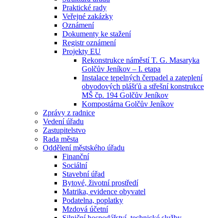
Praktické rady
Veřejné zakázky
Oznámení
Dokumenty ke stažení
Registr oznámení
Projekty EU
Rekonstrukce náměstí T. G. Masaryka
Golčův Jeníkov – I. etapa
Instalace tepelných čerpadel a zateplení
obvodových plášťů a střešní konstrukce
MŠ čp. 194 Golčův Jeníkov
Kompostárna Golčův Jeníkov
Zprávy z radnice
Vedení úřadu
Zastupitelstvo
Rada města
Oddělení městského úřadu
Finanční
Sociální
Stavební úřad
Bytové, životní prostředí
Matrika, evidence obyvatel
Podatelna, poplatky
Mzdová účetní
Silniční hospodářství, technické služby