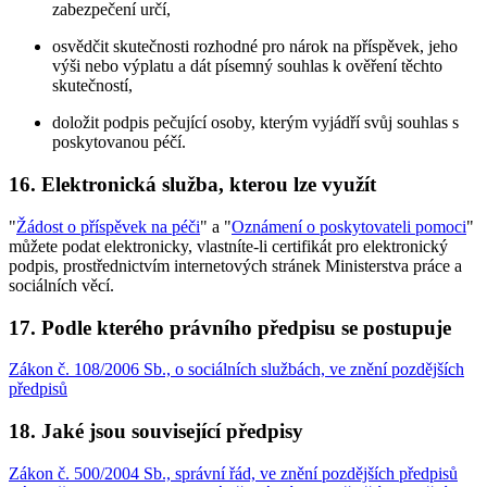
zabezpečení určí,
osvědčit skutečnosti rozhodné pro nárok na příspěvek, jeho
výši nebo výplatu a dát písemný souhlas k ověření těchto
skutečností,
doložit podpis pečující osoby, kterým vyjádří svůj souhlas s
poskytovanou péčí.
16. Elektronická služba, kterou lze využít
"
Žádost o příspěvek na péči
" a "
Oznámení o poskytovateli pomoci
"
můžete podat elektronicky, vlastníte-li certifikát pro elektronický
podpis, prostřednictvím internetových stránek Ministerstva práce a
sociálních věcí.
17. Podle kterého právního předpisu se postupuje
Zákon č. 108/2006 Sb., o sociálních službách, ve znění pozdějších
předpisů
18. Jaké jsou související předpisy
Zákon č. 500/2004 Sb., správní řád, ve znění pozdějších předpisů