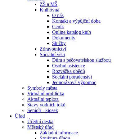
ZŠ a MŠ
Knihovna
O nás
Kontakt a výpůjční doba
Ceník
Online katalog knih
Dokumenty
Služby
Zdravotnictví
Sociální věci
Dům s pečovatelskou službou
Osobní asistence
Rozvážka obědů
Sociální poradenství
Jednorázová výpomoc
Symboly města
Virtuální prohlídka
Aktuální teplota
Stavy vodních toků
Senioři - kiosek
Úřad
Úřední deska
Městský úřad
Základní informace
Struktura úřadu