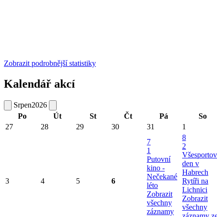
Zobrazit podrobnější statistiky
Kalendář akcí
Srpen
2026
Po
Út
St
Čt
Pá
So
27
28
29
30
31
1
8
7
2
1
Všesportov
Putovní
den v
kino -
Habrech
Nečekané
3
4
5
6
Rytíři na
léto
Lichnici
Zobrazit
Zobrazit
všechny
všechny
záznamy
záznamy z