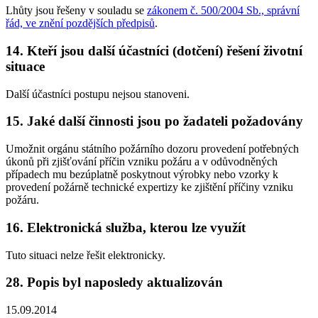
Lhůty jsou řešeny v souladu se
zákonem č. 500/2004 Sb., správní
řád, ve znění pozdějších předpisů
.
14. Kteří jsou další účastníci (dotčení) řešení životní
situace
Další účastníci postupu nejsou stanoveni.
15. Jaké další činnosti jsou po žadateli požadovány
Umožnit orgánu státního požárního dozoru provedení potřebných
úkonů při zjišťování příčin vzniku požáru a v odůvodněných
případech mu bezúplatně poskytnout výrobky nebo vzorky k
provedení požárně technické expertizy ke zjištění příčiny vzniku
požáru.
16. Elektronická služba, kterou lze využít
Tuto situaci nelze řešit elektronicky.
28. Popis byl naposledy aktualizován
15.09.2014