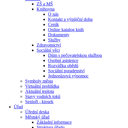
ZŠ a MŠ
Knihovna
O nás
Kontakt a výpůjční doba
Ceník
Online katalog knih
Dokumenty
Služby
Zdravotnictví
Sociální věci
Dům s pečovatelskou službou
Osobní asistence
Rozvážka obědů
Sociální poradenství
Jednorázová výpomoc
Symboly města
Virtuální prohlídka
Aktuální teplota
Stavy vodních toků
Senioři - kiosek
Úřad
Úřední deska
Městský úřad
Základní informace
Struktura úřadu