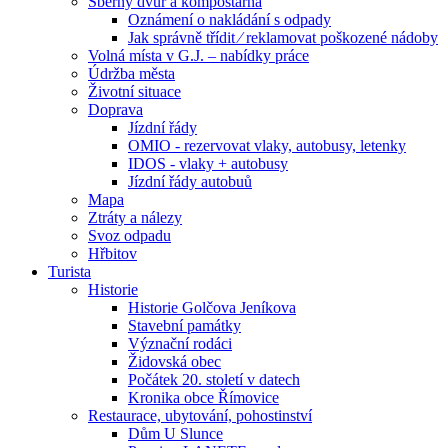
Sběrný dvůr a kompostárna
Oznámení o nakládání s odpady
Jak správně třídit ⁄ reklamovat poškozené nádoby
Volná místa v G.J. – nabídky práce
Údržba města
Životní situace
Doprava
Jízdní řády
OMIO - rezervovat vlaky, autobusy, letenky
IDOS - vlaky + autobusy
Jízdní řády autobuů
Mapa
Ztráty a nálezy
Svoz odpadu
Hřbitov
Turista
Historie
Historie Golčova Jeníkova
Stavební památky
Význační rodáci
Židovská obec
Počátek 20. století v datech
Kronika obce Římovice
Restaurace, ubytování, pohostinství
Dům U Slunce