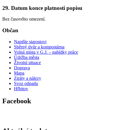
29. Datum konce platnosti popisu
Bez časového omezení.
Občan
Napište starostovi
Sběrný dvůr a kompostárna
Volná místa v G.J. – nabídky práce
Údržba města
Životní situace
Doprava
Mapa
Ztráty a nálezy
Svoz odpadu
Hřbitov
Facebook