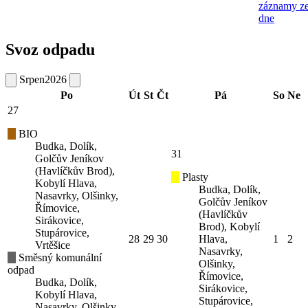
záznamy z
dne
Svoz odpadu
Srpen
2026
Po
Út
St
Čt
Pá
So
Ne
27
BIO
Budka, Dolík,
31
Golčův Jeníkov
(Havlíčkův Brod),
Plasty
Kobylí Hlava,
Budka, Dolík,
Nasavrky, Olšinky,
Golčův Jeníkov
Římovice,
(Havlíčkův
Sirákovice,
Brod), Kobylí
Stupárovice,
28
29
30
Hlava,
1
2
Vrtěšice
Nasavrky,
Směsný komunální
Olšinky,
odpad
Římovice,
Budka, Dolík,
Sirákovice,
Kobylí Hlava,
Stupárovice,
Nasavrky, Olšinky,