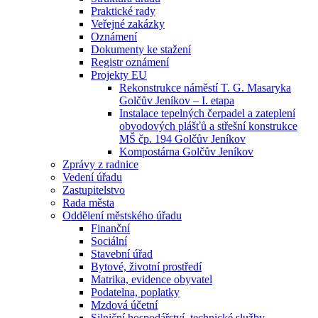
Praktické rady
Veřejné zakázky
Oznámení
Dokumenty ke stažení
Registr oznámení
Projekty EU
Rekonstrukce náměstí T. G. Masaryka
Golčův Jeníkov – I. etapa
Instalace tepelných čerpadel a zateplení
obvodových plášťů a střešní konstrukce
MŠ čp. 194 Golčův Jeníkov
Kompostárna Golčův Jeníkov
Zprávy z radnice
Vedení úřadu
Zastupitelstvo
Rada města
Oddělení městského úřadu
Finanční
Sociální
Stavební úřad
Bytové, životní prostředí
Matrika, evidence obyvatel
Podatelna, poplatky
Mzdová účetní
Silniční hospodářství, technické služby