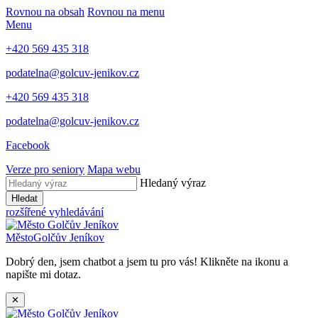
Rovnou na obsah
Rovnou na menu
Menu
+420 569 435 318
podatelna@golcuv-jenikov.cz
+420 569 435 318
podatelna@golcuv-jenikov.cz
Facebook
Verze pro seniory
Mapa webu
Hledaný výraz
Hledat
rozšířené vyhledávání
Město
Golčův Jeníkov
Dobrý den, jsem chatbot a jsem tu pro vás! Klikněte na ikonu a
napište mi dotaz.
✕