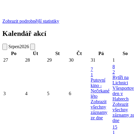
Zobrazit podrobnější statistiky
Kalendář akcí
Srpen
2026
Po
Út
St
Čt
Pá
So
27
28
29
30
31
1
8
7
2
1
Rytíři na
Putovní
Lichnici
kino -
Všesportov
Nečekané
3
4
5
6
den v
léto
Habrech
Zobrazit
Zobrazit
všechny
všechny
záznamy
záznamy z
ze dne
dne
15
1