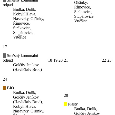
Směsný komunální
Olšinky,
odpad
Římovice,
Budka, Dolík,
Sirákovice,
Kobylí Hlava,
Stupárovice,
Nasavrky, Olšinky,
Vrtěšice
Římovice,
Sirákovice,
Stupárovice,
Vrtěšice
17
Směsný komunální
odpad
18
19
20
21
22
23
Golčův Jeníkov
(Havlíčkův Brod)
24
BIO
Budka, Dolík,
28
Golčův Jeníkov
(Havlíčkův Brod),
Plasty
Kobylí Hlava,
Budka, Dolík,
Nasavrky, Olšinky,
Golčův Jeníkov