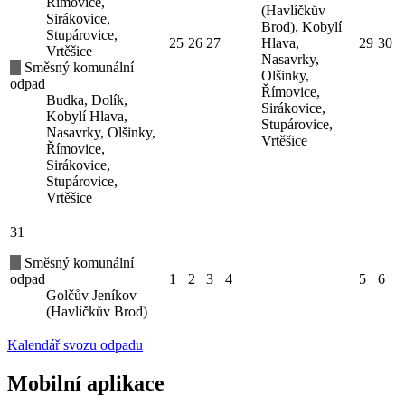
Římovice,
(Havlíčkův
Sirákovice,
Brod), Kobylí
Stupárovice,
25
26
27
Hlava,
29
30
Vrtěšice
Nasavrky,
Směsný komunální
Olšinky,
odpad
Římovice,
Budka, Dolík,
Sirákovice,
Kobylí Hlava,
Stupárovice,
Nasavrky, Olšinky,
Vrtěšice
Římovice,
Sirákovice,
Stupárovice,
Vrtěšice
31
Směsný komunální
odpad
1
2
3
4
5
6
Golčův Jeníkov
(Havlíčkův Brod)
Kalendář svozu odpadu
Mobilní aplikace