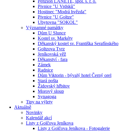
Penzion LANETE, spol. s. r. o.
Pivnice "U Vrdsků"
Hostinec "Modrá hvězda"
Pivnice "U Goltze"
Ubytovna "SOKOL"
Významné památky
Dům U Slunce
Kostel sv. Markéty
Děkanský kostel sv. Františka Serafínského
Goltzova Tvrz
Jeníkovská věž
Děkanství - fara
Zámek
Radnice
Dům Viktorin - bývalý hotel Černý orel
Stará pošta
Židovský hřbitov
Morový sloup
Synagoga
Tipy na výlety
Aktuálně
Novinky
Kalendář akcí
Listy z Golčova Jeníkova
Listy z Golčova Jeníkova - Fotogalerie