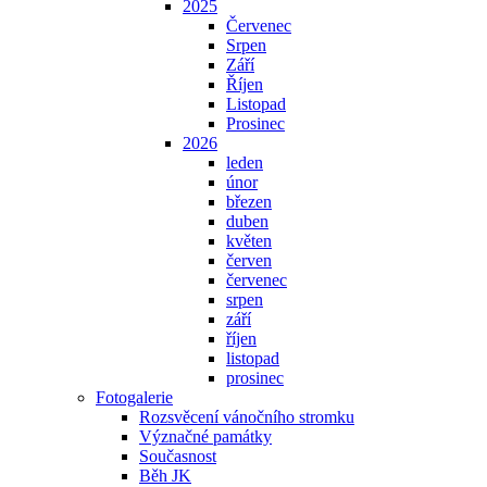
2025
Červenec
Srpen
Září
Říjen
Listopad
Prosinec
2026
leden
únor
březen
duben
květen
červen
červenec
srpen
září
říjen
listopad
prosinec
Fotogalerie
Rozsvěcení vánočního stromku
Význačné památky
Současnost
Běh JK