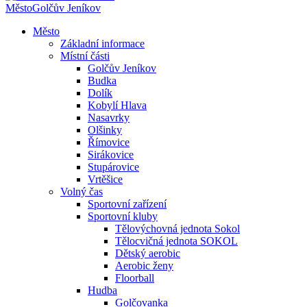
Město
Golčův Jeníkov
Město
Základní informace
Místní části
Golčův Jeníkov
Budka
Dolík
Kobylí Hlava
Nasavrky
Olšinky
Římovice
Sirákovice
Stupárovice
Vrtěšice
Volný čas
Sportovní zařízení
Sportovní kluby
Tělovýchovná jednota Sokol
Tělocvičná jednota SOKOL
Dětský aerobic
Aerobic ženy
Floorball
Hudba
Golčovanka