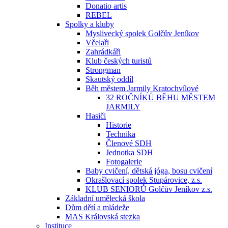
Donatio artis
REBEL
Spolky a kluby
Myslivecký spolek Golčův Jeníkov
Včelaři
Zahrádkáři
Klub českých turistů
Strongman
Skautský oddíl
Běh městem Jarmily Kratochvílové
32 ROČNÍKŮ BĚHU MĚSTEM
JARMILY
Hasiči
Historie
Technika
Členové SDH
Jednotka SDH
Fotogalerie
Baby cvičení, dětská jóga, bosu cvičení
Okrašlovací spolek Stupárovice, z.s.
KLUB SENIORŮ Golčův Jeníkov z.s.
Základní umělecká škola
Dům dětí a mládeže
MAS Královská stezka
Instituce