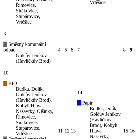
Vrtěšice
Římovice,
Sirákovice,
Stupárovice,
Vrtěšice
3
Směsný komunální
odpad
4
5
6
7
8
9
Golčův Jeníkov
(Havlíčkův Brod)
10
BIO
Budka, Dolík,
14
Golčův Jeníkov
(Havlíčkův Brod),
Papír
Kobylí Hlava,
Budka, Dolík,
Nasavrky, Olšinky,
Golčův Jeníkov
Římovice,
(Havlíčkův
Sirákovice,
Brod), Kobylí
Stupárovice,
11
12
13
Hlava,
15
16
Vrtěšice
Nasavrky,