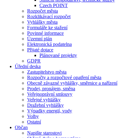
Czech POINT
Rozpočet města
Rozklikávací rozpočet
Vyhlášky města
Formuláře ke stažení
Povinné informace
Územní plán
Elektronická podatelna
Přijaté dotace
Plánované projekty
GDPR
Úřední deska
Zastupitelstvo města
Rozpočty a rozpočtové opatření města
Obecně závazné vyhlášky, směrnice a nařízení
Prodej, pronájem, směna
Veřejnoprávní smlouvy
Veřejné vyhlášky
Dražební vyhlášky
Výpadky energií, vody
Volby
Ostatní
Občan
Napište starostovi