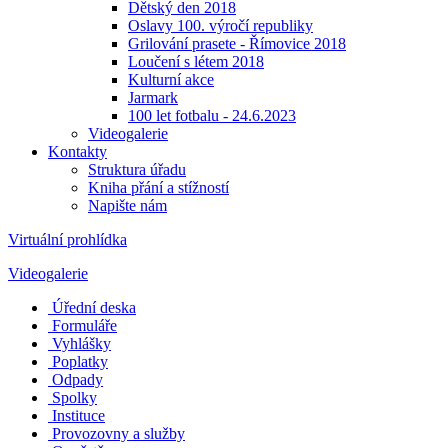
Dětský den 2018
Oslavy 100. výročí republiky
Grilování prasete - Římovice 2018
Loučení s létem 2018
Kulturní akce
Jarmark
100 let fotbalu - 24.6.2023
Videogalerie
Kontakty
Struktura úřadu
Kniha přání a stížností
Napište nám
Virtuální prohlídka
Videogalerie
Úřední deska
Formuláře
Vyhlášky
Poplatky
Odpady
Spolky
Instituce
Provozovny a služby