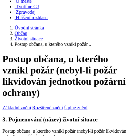
O městě
Tvoříme GJ
Zpravodaj
Hlášení rozhlasu
Úvodní stránka
Občan
Životní situace
Postup občana, u kterého vznikl požár...
Postup občana, u kterého
vznikl požár (nebyl-li požár
likvidován jednotkou požární
ochrany)
Základní znění
Rozšířené znění
Úplné znění
3. Pojmenování (název) životní situace
Postup občana, u kterého vznikl požár (nebyl-li požár likvidován