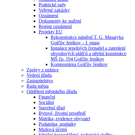
Praktické rady
Veřejné zakázky
Oznámení
Dokumenty ke stažení
Registr oznámení
Projekty EU
Rekonstrukce náměstí T. G. Masaryka
Golčův Jeníkov – I. etapa
Instalace tepelných čerpadel a zateplení
obvodových plášťů a střešní konstrukce
MŠ čp. 194 Golčův Jeníkov
Kompostárna Golčův Jeníkov
Zprávy z radnice
Vedení úřadu
Zastupitelstvo
Rada města
Oddělení městského úřadu
Finanční
Sociální
Stavební úřad
Bytové, životní prostředí
Matrika, evidence obyvatel
Podatelna, poplatky
Mzdová účetní
Silniční hospodářství, technické služby