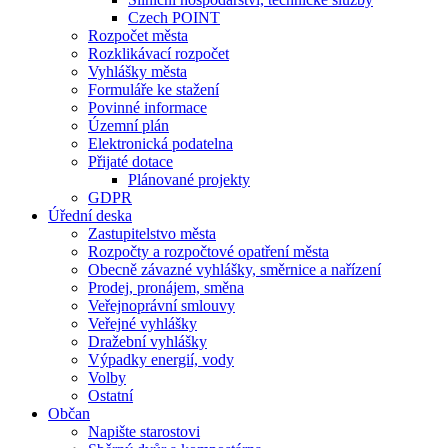
Czech POINT
Rozpočet města
Rozklikávací rozpočet
Vyhlášky města
Formuláře ke stažení
Povinné informace
Územní plán
Elektronická podatelna
Přijaté dotace
Plánované projekty
GDPR
Úřední deska
Zastupitelstvo města
Rozpočty a rozpočtové opatření města
Obecně závazné vyhlášky, směrnice a nařízení
Prodej, pronájem, směna
Veřejnoprávní smlouvy
Veřejné vyhlášky
Dražební vyhlášky
Výpadky energií, vody
Volby
Ostatní
Občan
Napište starostovi