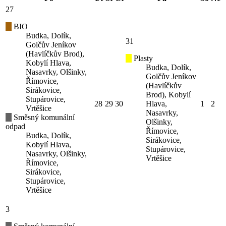
27
BIO
Budka, Dolík,
31
Golčův Jeníkov
(Havlíčkův Brod),
Plasty
Kobylí Hlava,
Budka, Dolík,
Nasavrky, Olšinky,
Golčův Jeníkov
Římovice,
(Havlíčkův
Sirákovice,
Brod), Kobylí
Stupárovice,
28
29
30
Hlava,
1
2
Vrtěšice
Nasavrky,
Směsný komunální
Olšinky,
odpad
Římovice,
Budka, Dolík,
Sirákovice,
Kobylí Hlava,
Stupárovice,
Nasavrky, Olšinky,
Vrtěšice
Římovice,
Sirákovice,
Stupárovice,
Vrtěšice
3