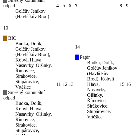
Směsný komunální
odpad
4
5
6
7
8
9
Golčův Jeníkov
(Havlíčkův Brod)
10
BIO
Budka, Dolík,
14
Golčův Jeníkov
(Havlíčkův Brod),
Papír
Kobylí Hlava,
Budka, Dolík,
Nasavrky, Olšinky,
Golčův Jeníkov
Římovice,
(Havlíčkův
Sirákovice,
Brod), Kobylí
Stupárovice,
11
12
13
Hlava,
15
16
Vrtěšice
Nasavrky,
Směsný komunální
Olšinky,
odpad
Římovice,
Budka, Dolík,
Sirákovice,
Kobylí Hlava,
Stupárovice,
Nasavrky, Olšinky,
Vrtěšice
Římovice,
Sirákovice,
Stupárovice,