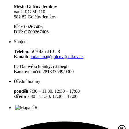
Město Golčův Jeníkov
nám. T.G.M. 110
582 82 Golčův Jeníkov
IČO: 00267406
DIČ: CZ00267406
Spojení
Telefon:
569 435 310 - 8
E-mail:
podatelna@golcuv-jenikov.cz
ID Datové schránky: c32begb
Bankovní účet: 281333599/0300
Úřední hodiny
pondělí
7:30 – 11:30. 12:30 – 17:00
středa
7:30 – 11:30. 12:30 – 17:00