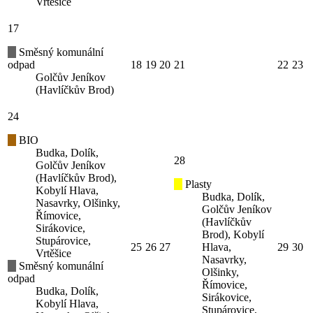
Vrtěšice
17
Směsný komunální
odpad
18
19
20
21
22
23
Golčův Jeníkov
(Havlíčkův Brod)
24
BIO
Budka, Dolík,
28
Golčův Jeníkov
(Havlíčkův Brod),
Plasty
Kobylí Hlava,
Budka, Dolík,
Nasavrky, Olšinky,
Golčův Jeníkov
Římovice,
(Havlíčkův
Sirákovice,
Brod), Kobylí
Stupárovice,
25
26
27
Hlava,
29
30
Vrtěšice
Nasavrky,
Směsný komunální
Olšinky,
odpad
Římovice,
Budka, Dolík,
Sirákovice,
Kobylí Hlava,
Stupárovice,