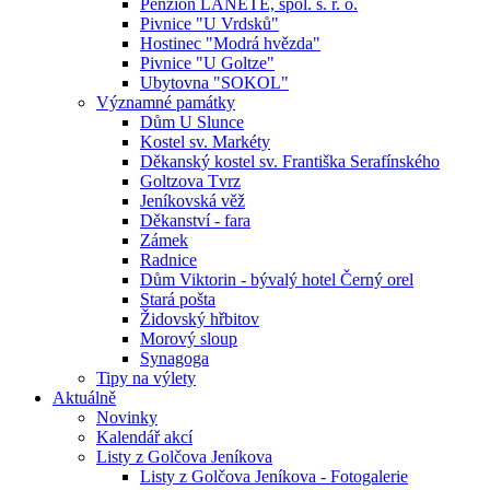
Penzion LANETE, spol. s. r. o.
Pivnice "U Vrdsků"
Hostinec "Modrá hvězda"
Pivnice "U Goltze"
Ubytovna "SOKOL"
Významné památky
Dům U Slunce
Kostel sv. Markéty
Děkanský kostel sv. Františka Serafínského
Goltzova Tvrz
Jeníkovská věž
Děkanství - fara
Zámek
Radnice
Dům Viktorin - bývalý hotel Černý orel
Stará pošta
Židovský hřbitov
Morový sloup
Synagoga
Tipy na výlety
Aktuálně
Novinky
Kalendář akcí
Listy z Golčova Jeníkova
Listy z Golčova Jeníkova - Fotogalerie