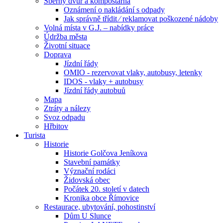
Sběrný dvůr a kompostárna
Oznámení o nakládání s odpady
Jak správně třídit ⁄ reklamovat poškozené nádoby
Volná místa v G.J. – nabídky práce
Údržba města
Životní situace
Doprava
Jízdní řády
OMIO - rezervovat vlaky, autobusy, letenky
IDOS - vlaky + autobusy
Jízdní řády autobuů
Mapa
Ztráty a nálezy
Svoz odpadu
Hřbitov
Turista
Historie
Historie Golčova Jeníkova
Stavební památky
Význační rodáci
Židovská obec
Počátek 20. století v datech
Kronika obce Římovice
Restaurace, ubytování, pohostinství
Dům U Slunce