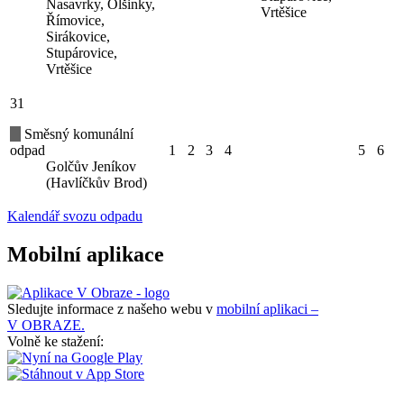
Nasavrky, Olšinky,
Vrtěšice
Římovice,
Sirákovice,
Stupárovice,
Vrtěšice
31
Směsný komunální
odpad
1
2
3
4
5
6
Golčův Jeníkov
(Havlíčkův Brod)
Kalendář svozu odpadu
Mobilní aplikace
Sledujte informace z našeho webu v
mobilní aplikaci –
V OBRAZE.
Volně ke stažení: