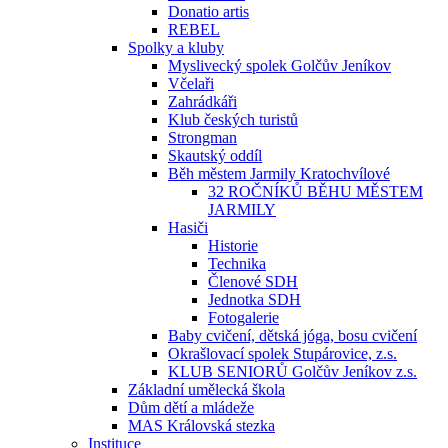
Donatio artis
REBEL
Spolky a kluby
Myslivecký spolek Golčův Jeníkov
Včelaři
Zahrádkáři
Klub českých turistů
Strongman
Skautský oddíl
Běh městem Jarmily Kratochvílové
32 ROČNÍKŮ BĚHU MĚSTEM
JARMILY
Hasiči
Historie
Technika
Členové SDH
Jednotka SDH
Fotogalerie
Baby cvičení, dětská jóga, bosu cvičení
Okrašlovací spolek Stupárovice, z.s.
KLUB SENIORŮ Golčův Jeníkov z.s.
Základní umělecká škola
Dům dětí a mládeže
MAS Královská stezka
Instituce