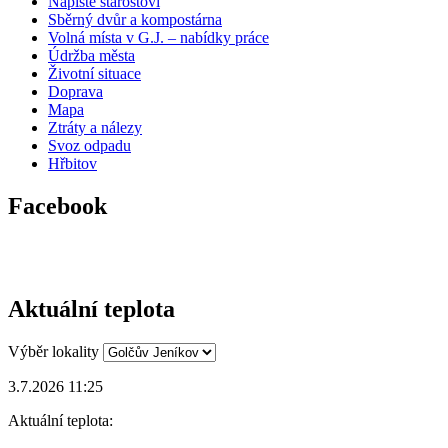
Napište starostovi
Sběrný dvůr a kompostárna
Volná místa v G.J. – nabídky práce
Údržba města
Životní situace
Doprava
Mapa
Ztráty a nálezy
Svoz odpadu
Hřbitov
Facebook
Aktuální teplota
Výběr lokality
3.7.2026 11:25
Aktuální teplota: