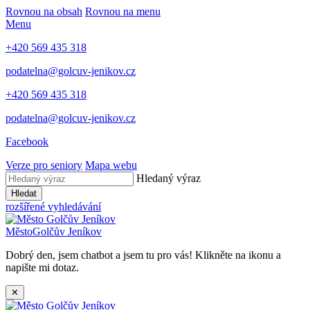
Rovnou na obsah
Rovnou na menu
Menu
+420 569 435 318
podatelna@golcuv-jenikov.cz
+420 569 435 318
podatelna@golcuv-jenikov.cz
Facebook
Verze pro seniory
Mapa webu
Hledaný výraz
Hledat
rozšířené vyhledávání
Město
Golčův Jeníkov
Dobrý den, jsem chatbot a jsem tu pro vás! Klikněte na ikonu a
napište mi dotaz.
✕