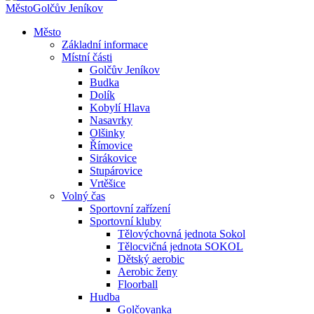
Město
Golčův Jeníkov
Město
Základní informace
Místní části
Golčův Jeníkov
Budka
Dolík
Kobylí Hlava
Nasavrky
Olšinky
Římovice
Sirákovice
Stupárovice
Vrtěšice
Volný čas
Sportovní zařízení
Sportovní kluby
Tělovýchovná jednota Sokol
Tělocvičná jednota SOKOL
Dětský aerobic
Aerobic ženy
Floorball
Hudba
Golčovanka