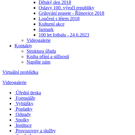
Dětský den 2018
Oslavy 100. výročí republiky
Grilování prasete - Římovice 2018
Loučení s létem 2018
Kulturní akce
Jarmark
100 let fotbalu - 24.6.2023
Videogalerie
Kontakty
Struktura úřadu
Kniha přání a stížností
Napište nám
Virtuální prohlídka
Videogalerie
Úřední deska
Formuláře
Vyhlášky
Poplatky
Odpady
Spolky
Instituce
Provozovny a služby