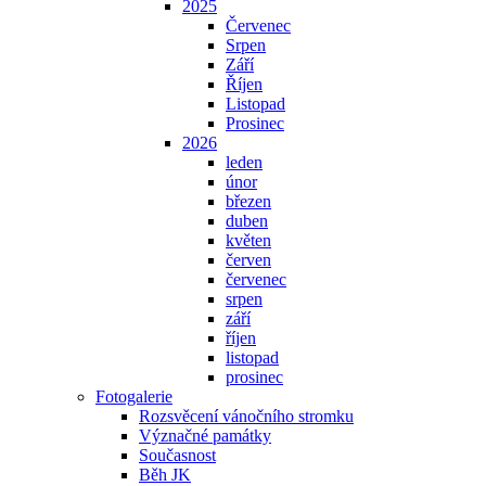
2025
Červenec
Srpen
Září
Říjen
Listopad
Prosinec
2026
leden
únor
březen
duben
květen
červen
červenec
srpen
září
říjen
listopad
prosinec
Fotogalerie
Rozsvěcení vánočního stromku
Význačné památky
Současnost
Běh JK