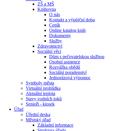
ZŠ a MŠ
Knihovna
O nás
Kontakt a výpůjční doba
Ceník
Online katalog knih
Dokumenty
Služby
Zdravotnictví
Sociální věci
Dům s pečovatelskou službou
Osobní asistence
Rozvážka obědů
Sociální poradenství
Jednorázová výpomoc
Symboly města
Virtuální prohlídka
Aktuální teplota
Stavy vodních toků
Senioři - kiosek
Úřad
Úřední deska
Městský úřad
Základní informace
Struktura úřadu