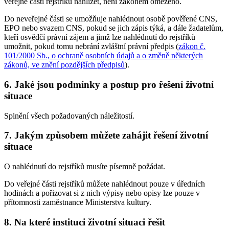
veřejné části rejstříků nahlížet, není zákonem omezeno.
Do neveřejné části se umožňuje nahlédnout osobě pověřené CNS,
EPO nebo svazem CNS, pokud se jich zápis týká, a dále žadatelům,
kteří osvědčí právní zájem a jimž lze nahlédnutí do rejstříků
umožnit, pokud tomu nebrání zvláštní právní předpis (
zákon č.
101/2000 Sb., o ochraně osobních údajů a o změně některých
zákonů, ve znění pozdějších předpisů
).
6. Jaké jsou podmínky a postup pro řešení životní
situace
Splnění všech požadovaných náležitostí.
7. Jakým způsobem můžete zahájit řešení životní
situace
O nahlédnutí do rejstříků musíte písemně požádat.
Do veřejné části rejstříků můžete nahlédnout pouze v úředních
hodinách a pořizovat si z nich výpisy nebo opisy lze pouze v
přítomnosti zaměstnance Ministerstva kultury.
8. Na které instituci životní situaci řešit