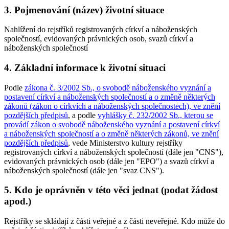
3. Pojmenování (název) životní situace
Nahlížení do rejstříků registrovaných církví a náboženských
společností, evidovaných právnických osob, svazů církví a
náboženských společností
4. Základní informace k životní situaci
Podle
zákona č. 3/2002 Sb., o svobodě náboženského vyznání a
postavení církví a náboženských společností a o změně některých
zákonů (zákon o církvích a náboženských společnostech), ve znění
pozdějších předpisů
, a podle
vyhlášky č. 232/2002 Sb., kterou se
provádí zákon o svobodě náboženského vyznání a postavení církví
a náboženských společností a o změně některých zákonů, ve znění
pozdějších předpisů
, vede Ministerstvo kultury rejstříky
registrovaných církví a náboženských společností (dále jen "CNS"),
evidovaných právnických osob (dále jen "EPO") a svazů církví a
náboženských společností (dále jen "svaz CNS").
5. Kdo je oprávněn v této věci jednat (podat žádost
apod.)
Rejstříky se skládají z části veřejné a z části neveřejné. Kdo může do