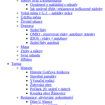
Sběrný dvůr a kompostárna
Oznámení o nakládání s odpady
Jak správně třídit ⁄ reklamovat poškozené nádoby
Volná místa v G.J. – nabídky práce
Údržba města
Životní situace
Doprava
Jízdní řády
OMIO - rezervovat vlaky, autobusy, letenky
IDOS - vlaky + autobusy
Jízdní řády autobuů
Mapa
Ztráty a nálezy
Svoz odpadu
Hřbitov
Turista
Historie
Historie Golčova Jeníkova
Stavební památky
Význační rodáci
Židovská obec
Počátek 20. století v datech
Kronika obce Římovice
Restaurace, ubytování, pohostinství
Dům U Slunce