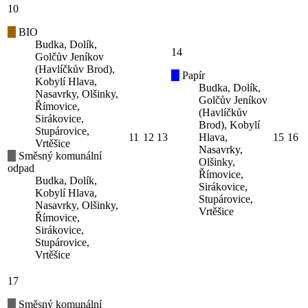
10
BIO
Budka, Dolík,
14
Golčův Jeníkov
(Havlíčkův Brod),
Papír
Kobylí Hlava,
Budka, Dolík,
Nasavrky, Olšinky,
Golčův Jeníkov
Římovice,
(Havlíčkův
Sirákovice,
Brod), Kobylí
Stupárovice,
11
12
13
Hlava,
15
16
Vrtěšice
Nasavrky,
Směsný komunální
Olšinky,
odpad
Římovice,
Budka, Dolík,
Sirákovice,
Kobylí Hlava,
Stupárovice,
Nasavrky, Olšinky,
Vrtěšice
Římovice,
Sirákovice,
Stupárovice,
Vrtěšice
17
Směsný komunální