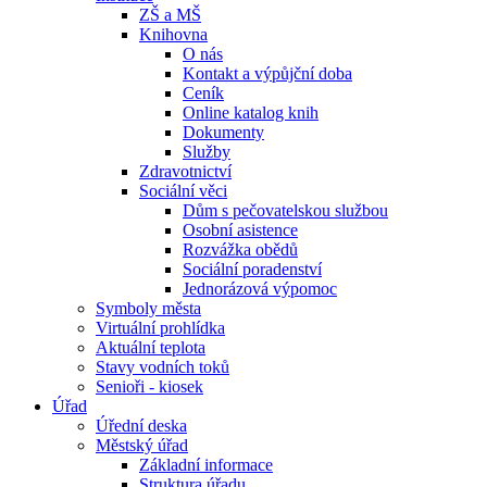
ZŠ a MŠ
Knihovna
O nás
Kontakt a výpůjční doba
Ceník
Online katalog knih
Dokumenty
Služby
Zdravotnictví
Sociální věci
Dům s pečovatelskou službou
Osobní asistence
Rozvážka obědů
Sociální poradenství
Jednorázová výpomoc
Symboly města
Virtuální prohlídka
Aktuální teplota
Stavy vodních toků
Senioři - kiosek
Úřad
Úřední deska
Městský úřad
Základní informace
Struktura úřadu