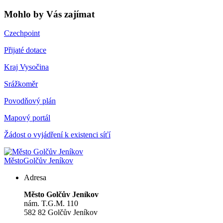
Mohlo by Vás zajímat
Czechpoint
Přijaté dotace
Kraj Vysočina
Srážkoměr
Povodňový plán
Mapový portál
Žádost o vyjádření k existenci síťí
Město
Golčův Jeníkov
Adresa
Město Golčův Jeníkov
nám. T.G.M. 110
582 82 Golčův Jeníkov