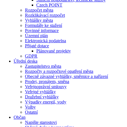
Czech POINT
Rozpočet města
Rozklikávací rozpočet
Vyhlášky města
Formuláře ke stažení
Povinné informace
Územní plán
Elektronická podatelna
Přijaté dotace
Plánované projekty
GDPR
Úřední deska
Zastupitelstvo města
Rozpočty a rozpočtové opatření města
Obecně závazné vyhlášky, směrnice a nařízení
Prodej, pronájem, směna
Veřejnoprávní smlouvy
Veřejné vyhlášky
Dražební vyhlášky
Výpadky energií, vody
Volby
Ostatní
Občan
Napište starostovi