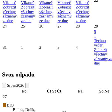
22
Vlkaneč
Vlkaneč
Vlkaneč
Vlkaneč
Vlkaneč
Zobrazit
Zobrazit
Zobrazit
Zobrazit
Zobrazit
všechny
všechny
všechny
všechny
všechny
záznamy
záznamy
záznamy
záznamy
záznamy
ze dne
ze dne
ze dne
ze dne
ze dne
24
25
26
27
28
29
5
1
Techno
večer
31
1
2
3
4
Zobrazit
všechny
záznamy z
dne
Svoz odpadu
Srpen
2026
Po
Út
St
Čt
Pá
So
Ne
27
BIO
Budka, Dolík,