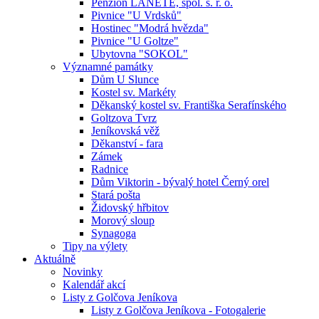
Penzion LANETE, spol. s. r. o.
Pivnice "U Vrdsků"
Hostinec "Modrá hvězda"
Pivnice "U Goltze"
Ubytovna "SOKOL"
Významné památky
Dům U Slunce
Kostel sv. Markéty
Děkanský kostel sv. Františka Serafínského
Goltzova Tvrz
Jeníkovská věž
Děkanství - fara
Zámek
Radnice
Dům Viktorin - bývalý hotel Černý orel
Stará pošta
Židovský hřbitov
Morový sloup
Synagoga
Tipy na výlety
Aktuálně
Novinky
Kalendář akcí
Listy z Golčova Jeníkova
Listy z Golčova Jeníkova - Fotogalerie