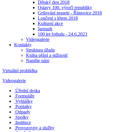
Dětský den 2018
Oslavy 100. výročí republiky
Grilování prasete - Římovice 2018
Loučení s létem 2018
Kulturní akce
Jarmark
100 let fotbalu - 24.6.2023
Videogalerie
Kontakty
Struktura úřadu
Kniha přání a stížností
Napište nám
Virtuální prohlídka
Videogalerie
Úřední deska
Formuláře
Vyhlášky
Poplatky
Odpady
Spolky
Instituce
Provozovny a služby