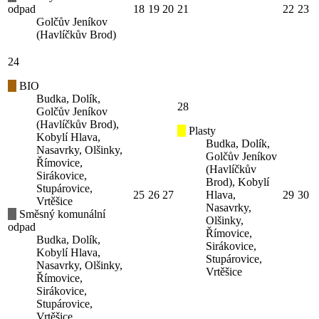
odpad
18
19
20
21
22
23
Golčův Jeníkov
(Havlíčkův Brod)
24
BIO
Budka, Dolík,
28
Golčův Jeníkov
(Havlíčkův Brod),
Plasty
Kobylí Hlava,
Budka, Dolík,
Nasavrky, Olšinky,
Golčův Jeníkov
Římovice,
(Havlíčkův
Sirákovice,
Brod), Kobylí
Stupárovice,
25
26
27
Hlava,
29
30
Vrtěšice
Nasavrky,
Směsný komunální
Olšinky,
odpad
Římovice,
Budka, Dolík,
Sirákovice,
Kobylí Hlava,
Stupárovice,
Nasavrky, Olšinky,
Vrtěšice
Římovice,
Sirákovice,
Stupárovice,
Vrtěšice