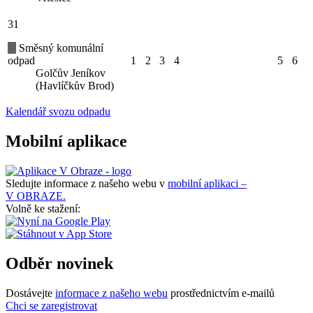
31
Směsný komunální
odpad
1
2
3
4
5
6
Golčův Jeníkov
(Havlíčkův Brod)
Kalendář svozu odpadu
Mobilní aplikace
Sledujte informace z našeho webu v
mobilní aplikaci –
V OBRAZE.
Volně ke stažení:
Odběr novinek
Dostávejte
informace z našeho webu
prostřednictvím e-mailů
Chci se zaregistrovat