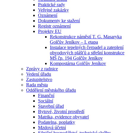
Praktické rady
Veřejné zakázky
Oznámení
Dokumenty ke stažení
Registr oznámení
Projekty EU
Rekonstrukce náměstí T. G. Masaryka
Golčův Jeníkov – I. etapa
Instalace tepelných čerpadel a zateplení
obvodových plášťů a střešní konstrukce
MŠ čp. 194 Golčův Jeníkov
Kompostárna Golčův Jeníkov
Zprávy z radnice
Vedení úřadu
Zastupitelstvo
Rada města
Oddělení městského úřadu
Finanční
Sociální
Stavební úřad
Bytové, životní prostředí
Matrika, evidence obyvatel
Podatelna, poplatky
Mzdová účetní
Silniční hospodářství, technické služby