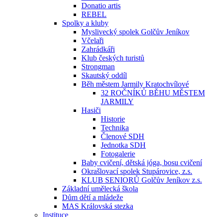
Donatio artis
REBEL
Spolky a kluby
Myslivecký spolek Golčův Jeníkov
Včelaři
Zahrádkáři
Klub českých turistů
Strongman
Skautský oddíl
Běh městem Jarmily Kratochvílové
32 ROČNÍKŮ BĚHU MĚSTEM
JARMILY
Hasiči
Historie
Technika
Členové SDH
Jednotka SDH
Fotogalerie
Baby cvičení, dětská jóga, bosu cvičení
Okrašlovací spolek Stupárovice, z.s.
KLUB SENIORŮ Golčův Jeníkov z.s.
Základní umělecká škola
Dům dětí a mládeže
MAS Královská stezka
Instituce