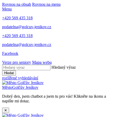
Rovnou na obsah
Rovnou na menu
Menu
+420 569 435 318
podatelna@golcuv-jenikov.cz
+420 569 435 318
podatelna@golcuv-jenikov.cz
Facebook
Verze pro seniory
Mapa webu
Hledaný výraz
Hledat
rozšířené vyhledávání
Město
Golčův Jeníkov
Dobrý den, jsem chatbot a jsem tu pro vás! Klikněte na ikonu a
napište mi dotaz.
✕