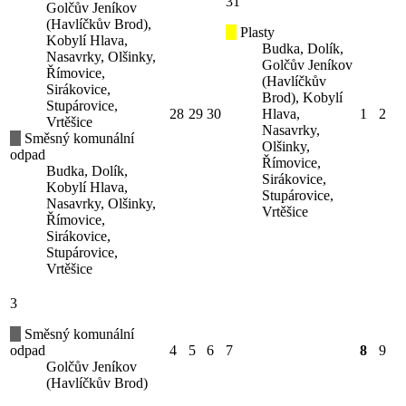
31
Golčův Jeníkov
(Havlíčkův Brod),
Plasty
Kobylí Hlava,
Budka, Dolík,
Nasavrky, Olšinky,
Golčův Jeníkov
Římovice,
(Havlíčkův
Sirákovice,
Brod), Kobylí
Stupárovice,
28
29
30
Hlava,
1
2
Vrtěšice
Nasavrky,
Směsný komunální
Olšinky,
odpad
Římovice,
Budka, Dolík,
Sirákovice,
Kobylí Hlava,
Stupárovice,
Nasavrky, Olšinky,
Vrtěšice
Římovice,
Sirákovice,
Stupárovice,
Vrtěšice
3
Směsný komunální
odpad
4
5
6
7
8
9
Golčův Jeníkov
(Havlíčkův Brod)