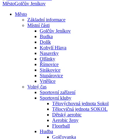
Město
Golčův Jeníkov
Město
Základní informace
Místní části
Golčův Jeníkov
Budka
Dolík
Kobylí Hlava
Nasavrky
Olšinky
Římovice
Sirákovice
Stupárovice
Vrtěšice
Volný čas
Sportovní zařízení
Sportovní kluby
Tělovýchovná jednota Sokol
Tělocvičná jednota SOKOL
Dětský aerobic
Aerobic ženy
Floorball
Hudba
Golčovanka