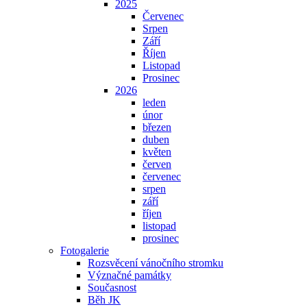
2025
Červenec
Srpen
Září
Říjen
Listopad
Prosinec
2026
leden
únor
březen
duben
květen
červen
červenec
srpen
září
říjen
listopad
prosinec
Fotogalerie
Rozsvěcení vánočního stromku
Význačné památky
Současnost
Běh JK