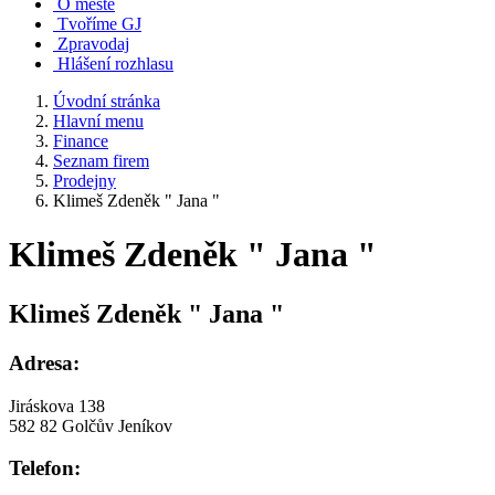
O městě
Tvoříme GJ
Zpravodaj
Hlášení rozhlasu
Úvodní stránka
Hlavní menu
Finance
Seznam firem
Prodejny
Klimeš Zdeněk " Jana "
Klimeš Zdeněk " Jana "
Klimeš Zdeněk " Jana "
Adresa:
Jiráskova 138
582 82 Golčův Jeníkov
Telefon: