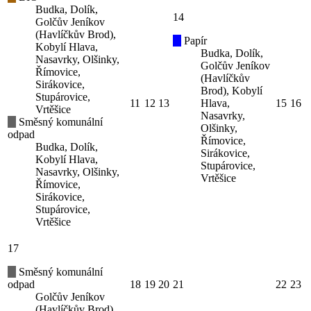
Budka, Dolík,
14
Golčův Jeníkov
(Havlíčkův Brod),
Papír
Kobylí Hlava,
Budka, Dolík,
Nasavrky, Olšinky,
Golčův Jeníkov
Římovice,
(Havlíčkův
Sirákovice,
Brod), Kobylí
Stupárovice,
11
12
13
Hlava,
15
16
Vrtěšice
Nasavrky,
Směsný komunální
Olšinky,
odpad
Římovice,
Budka, Dolík,
Sirákovice,
Kobylí Hlava,
Stupárovice,
Nasavrky, Olšinky,
Vrtěšice
Římovice,
Sirákovice,
Stupárovice,
Vrtěšice
17
Směsný komunální
odpad
18
19
20
21
22
23
Golčův Jeníkov
(Havlíčkův Brod)