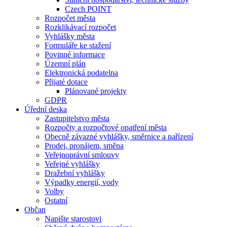
Czech POINT
Rozpočet města
Rozklikávací rozpočet
Vyhlášky města
Formuláře ke stažení
Povinné informace
Územní plán
Elektronická podatelna
Přijaté dotace
Plánované projekty
GDPR
Úřední deska
Zastupitelstvo města
Rozpočty a rozpočtové opatření města
Obecně závazné vyhlášky, směrnice a nařízení
Prodej, pronájem, směna
Veřejnoprávní smlouvy
Veřejné vyhlášky
Dražební vyhlášky
Výpadky energií, vody
Volby
Ostatní
Občan
Napište starostovi