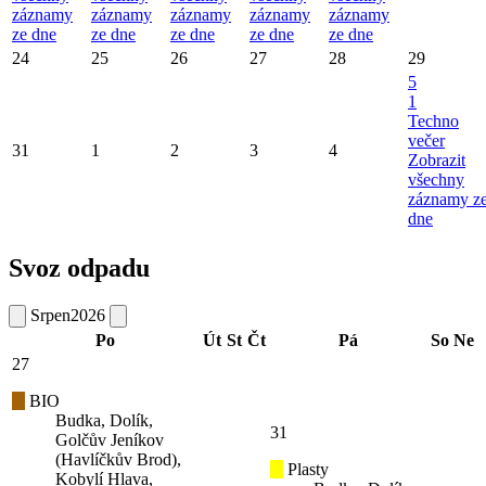
záznamy
záznamy
záznamy
záznamy
záznamy
ze dne
ze dne
ze dne
ze dne
ze dne
24
25
26
27
28
29
5
1
Techno
večer
31
1
2
3
4
Zobrazit
všechny
záznamy z
dne
Svoz odpadu
Srpen
2026
Po
Út
St
Čt
Pá
So
Ne
27
BIO
Budka, Dolík,
31
Golčův Jeníkov
(Havlíčkův Brod),
Plasty
Kobylí Hlava,