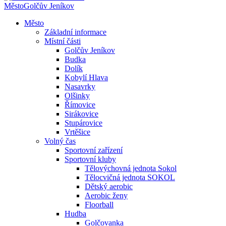
Město
Golčův Jeníkov
Město
Základní informace
Místní části
Golčův Jeníkov
Budka
Dolík
Kobylí Hlava
Nasavrky
Olšinky
Římovice
Sirákovice
Stupárovice
Vrtěšice
Volný čas
Sportovní zařízení
Sportovní kluby
Tělovýchovná jednota Sokol
Tělocvičná jednota SOKOL
Dětský aerobic
Aerobic ženy
Floorball
Hudba
Golčovanka