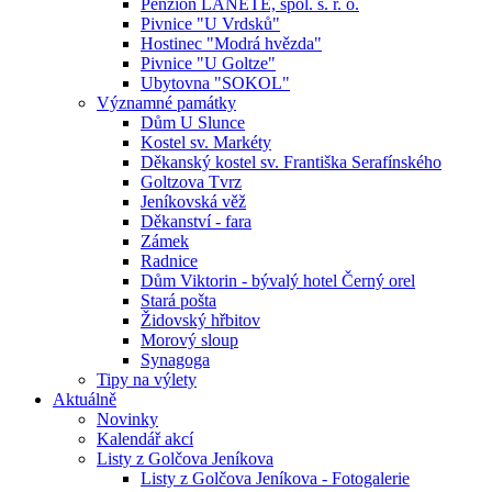
Penzion LANETE, spol. s. r. o.
Pivnice "U Vrdsků"
Hostinec "Modrá hvězda"
Pivnice "U Goltze"
Ubytovna "SOKOL"
Významné památky
Dům U Slunce
Kostel sv. Markéty
Děkanský kostel sv. Františka Serafínského
Goltzova Tvrz
Jeníkovská věž
Děkanství - fara
Zámek
Radnice
Dům Viktorin - bývalý hotel Černý orel
Stará pošta
Židovský hřbitov
Morový sloup
Synagoga
Tipy na výlety
Aktuálně
Novinky
Kalendář akcí
Listy z Golčova Jeníkova
Listy z Golčova Jeníkova - Fotogalerie