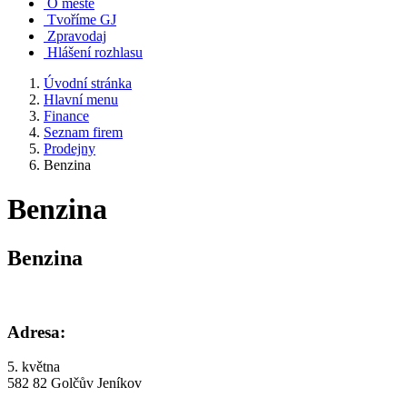
O městě
Tvoříme GJ
Zpravodaj
Hlášení rozhlasu
Úvodní stránka
Hlavní menu
Finance
Seznam firem
Prodejny
Benzina
Benzina
Benzina
Adresa:
5. května
582 82 Golčův Jeníkov