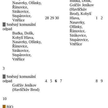
Budka, Dolík,
Nasavrky, Olšinky,
Golčův Jeníkov
Římovice,
(Havlíčkův
Sirákovice,
Brod), Kobylí
Stupárovice,
28
29
30
Hlava,
1
2
Vrtěšice
Nasavrky,
Směsný komunální
Olšinky,
odpad
Římovice,
Budka, Dolík,
Sirákovice,
Kobylí Hlava,
Stupárovice,
Nasavrky, Olšinky,
Vrtěšice
Římovice,
Sirákovice,
Stupárovice,
Vrtěšice
3
Směsný komunální
odpad
4
5
6
7
8
9
Golčův Jeníkov
(Havlíčkův Brod)
10
BIO