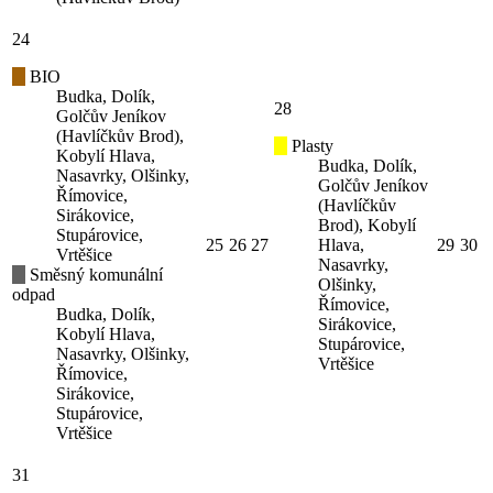
24
BIO
Budka, Dolík,
28
Golčův Jeníkov
(Havlíčkův Brod),
Plasty
Kobylí Hlava,
Budka, Dolík,
Nasavrky, Olšinky,
Golčův Jeníkov
Římovice,
(Havlíčkův
Sirákovice,
Brod), Kobylí
Stupárovice,
25
26
27
Hlava,
29
30
Vrtěšice
Nasavrky,
Směsný komunální
Olšinky,
odpad
Římovice,
Budka, Dolík,
Sirákovice,
Kobylí Hlava,
Stupárovice,
Nasavrky, Olšinky,
Vrtěšice
Římovice,
Sirákovice,
Stupárovice,
Vrtěšice
31