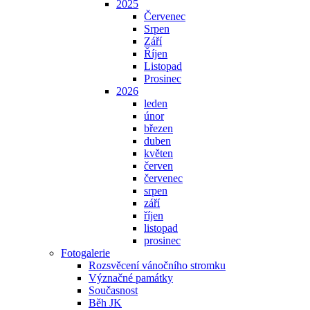
2025
Červenec
Srpen
Září
Říjen
Listopad
Prosinec
2026
leden
únor
březen
duben
květen
červen
červenec
srpen
září
říjen
listopad
prosinec
Fotogalerie
Rozsvěcení vánočního stromku
Význačné památky
Současnost
Běh JK