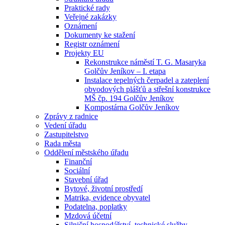
Praktické rady
Veřejné zakázky
Oznámení
Dokumenty ke stažení
Registr oznámení
Projekty EU
Rekonstrukce náměstí T. G. Masaryka
Golčův Jeníkov – I. etapa
Instalace tepelných čerpadel a zateplení
obvodových plášťů a střešní konstrukce
MŠ čp. 194 Golčův Jeníkov
Kompostárna Golčův Jeníkov
Zprávy z radnice
Vedení úřadu
Zastupitelstvo
Rada města
Oddělení městského úřadu
Finanční
Sociální
Stavební úřad
Bytové, životní prostředí
Matrika, evidence obyvatel
Podatelna, poplatky
Mzdová účetní
Silniční hospodářství, technické služby