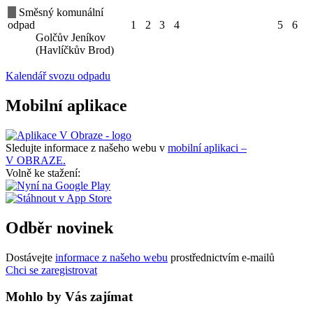
Směsný komunální
odpad
1
2
3
4
5
6
Golčův Jeníkov
(Havlíčkův Brod)
Kalendář svozu odpadu
Mobilní aplikace
Sledujte informace z našeho webu v
mobilní aplikaci –
V OBRAZE.
Volně ke stažení:
Odběr novinek
Dostávejte
informace z našeho webu
prostřednictvím e-mailů
Chci se zaregistrovat
Mohlo by Vás zajímat