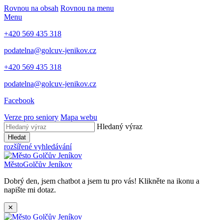
Rovnou na obsah
Rovnou na menu
Menu
+420 569 435 318
podatelna@golcuv-jenikov.cz
+420 569 435 318
podatelna@golcuv-jenikov.cz
Facebook
Verze pro seniory
Mapa webu
Hledaný výraz
Hledat
rozšířené vyhledávání
Město
Golčův Jeníkov
Dobrý den, jsem chatbot a jsem tu pro vás! Klikněte na ikonu a
napište mi dotaz.
✕