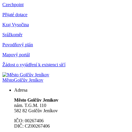
Czechpoint
Přijaté dotace
Kraj Vysočina
Srážkoměr
Povodňový plán
Mapový portál
Žádost o vyjádření k existenci síťí
Město
Golčův Jeníkov
Adresa
Město Golčův Jeníkov
nám. T.G.M. 110
582 82 Golčův Jeníkov
IČO: 00267406
DIČ: CZ00267406