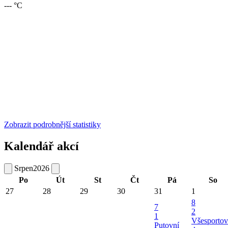
--- °C
Zobrazit podrobnější statistiky
Kalendář akcí
Srpen
2026
Po
Út
St
Čt
Pá
So
27
28
29
30
31
1
8
7
2
1
Všesportov
Putovní