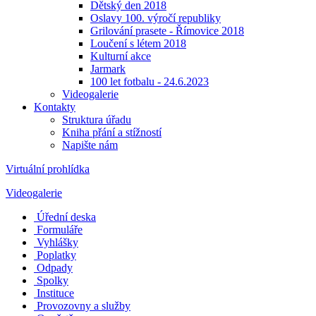
Dětský den 2018
Oslavy 100. výročí republiky
Grilování prasete - Římovice 2018
Loučení s létem 2018
Kulturní akce
Jarmark
100 let fotbalu - 24.6.2023
Videogalerie
Kontakty
Struktura úřadu
Kniha přání a stížností
Napište nám
Virtuální prohlídka
Videogalerie
Úřední deska
Formuláře
Vyhlášky
Poplatky
Odpady
Spolky
Instituce
Provozovny a služby