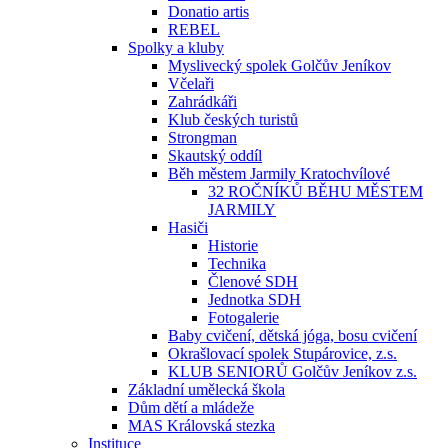
Donatio artis
REBEL
Spolky a kluby
Myslivecký spolek Golčův Jeníkov
Včelaři
Zahrádkáři
Klub českých turistů
Strongman
Skautský oddíl
Běh městem Jarmily Kratochvílové
32 ROČNÍKŮ BĚHU MĚSTEM
JARMILY
Hasiči
Historie
Technika
Členové SDH
Jednotka SDH
Fotogalerie
Baby cvičení, dětská jóga, bosu cvičení
Okrašlovací spolek Stupárovice, z.s.
KLUB SENIORŮ Golčův Jeníkov z.s.
Základní umělecká škola
Dům dětí a mládeže
MAS Královská stezka
Instituce