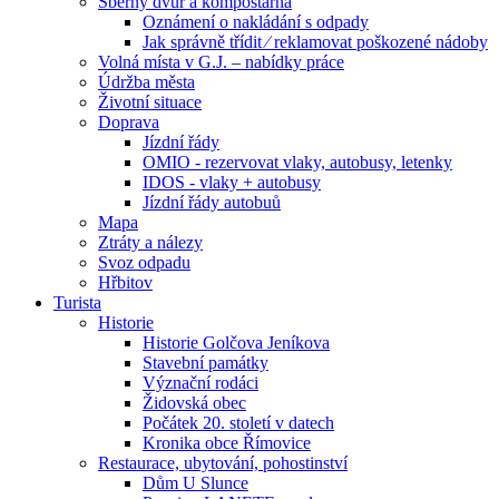
Sběrný dvůr a kompostárna
Oznámení o nakládání s odpady
Jak správně třídit ⁄ reklamovat poškozené nádoby
Volná místa v G.J. – nabídky práce
Údržba města
Životní situace
Doprava
Jízdní řády
OMIO - rezervovat vlaky, autobusy, letenky
IDOS - vlaky + autobusy
Jízdní řády autobuů
Mapa
Ztráty a nálezy
Svoz odpadu
Hřbitov
Turista
Historie
Historie Golčova Jeníkova
Stavební památky
Význační rodáci
Židovská obec
Počátek 20. století v datech
Kronika obce Římovice
Restaurace, ubytování, pohostinství
Dům U Slunce