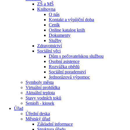
ZŠ a MŠ
Knihovna
O nás
Kontakt a výpůjční doba
Ceník
Online katalog knih
Dokumenty
Služby
Zdravotnictví
Sociální věci
Dům s pečovatelskou službou
Osobní asistence
Rozvážka obědů
Sociální poradenství
Jednorázová výpomoc
Symboly města
Virtuální prohlídka
Aktuální teplota
Stavy vodních toků
Senioři - kiosek
Úřad
Úřední deska
Městský úřad
Základní informace
Struktura úřadu