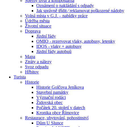
Sběrný dvůr a kompostárna
Oznámení o nakládání s odpady
Jak správně třídit ⁄ reklamovat poškozené nádoby
Volná místa v G.J. – nabídky práce
Údržba města
Životní situace
Doprava
Jízdní řády
OMIO - rezervovat vlaky, autobusy, letenky
IDOS - vlaky + autobusy
Jízdní řády autobuů
Mapa
Ztráty a nálezy
Svoz odpadu
Hřbitov
Turista
Historie
Historie Golčova Jeníkova
Stavební památky
Význační rodáci
Židovská obec
Počátek 20. století v datech
Kronika obce Římovice
Restaurace, ubytování, pohostinství
Dům U Slunce