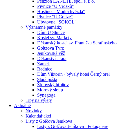
Penzion LANETE, spol. s. r. o.
Pivnice "U Vrdsků"
Hostinec "Modrá hvězda"
Pivnice "U Goltze"
Ubytovna "SOKOL"
Významné památky
Dům U Slunce
Kostel sv. Markéty
Děkanský kostel sv. Františka Serafínského
Goltzova Tvrz
Jeníkovská věž
Děkanství - fara
Zámek
Radnice
Dům Viktorin - bývalý hotel Černý orel
Stará pošta
Židovský hřbitov
Morový sloup
Synagoga
Tipy na výlety
Aktuálně
Novinky
Kalendář akcí
Listy z Golčova Jeníkova
Listy z Golčova Jeníkova - Fotogalerie