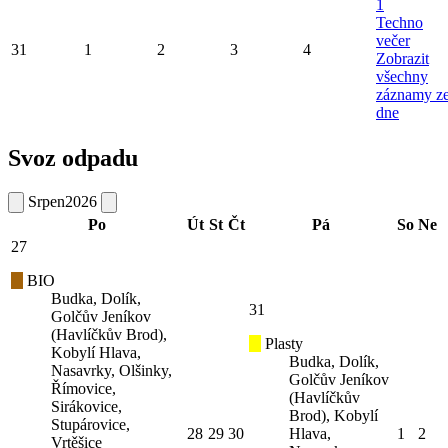
1
Techno
večer
31
1
2
3
4
Zobrazit
všechny
záznamy z
dne
Svoz odpadu
Srpen
2026
Po
Út
St
Čt
Pá
So
Ne
27
BIO
Budka, Dolík,
31
Golčův Jeníkov
(Havlíčkův Brod),
Plasty
Kobylí Hlava,
Budka, Dolík,
Nasavrky, Olšinky,
Golčův Jeníkov
Římovice,
(Havlíčkův
Sirákovice,
Brod), Kobylí
Stupárovice,
28
29
30
Hlava,
1
2
Vrtěšice