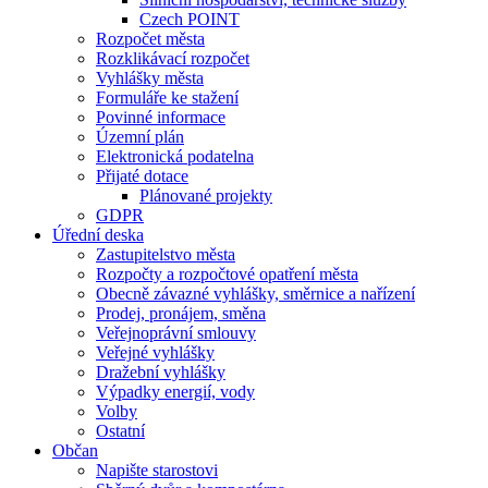
Czech POINT
Rozpočet města
Rozklikávací rozpočet
Vyhlášky města
Formuláře ke stažení
Povinné informace
Územní plán
Elektronická podatelna
Přijaté dotace
Plánované projekty
GDPR
Úřední deska
Zastupitelstvo města
Rozpočty a rozpočtové opatření města
Obecně závazné vyhlášky, směrnice a nařízení
Prodej, pronájem, směna
Veřejnoprávní smlouvy
Veřejné vyhlášky
Dražební vyhlášky
Výpadky energií, vody
Volby
Ostatní
Občan
Napište starostovi