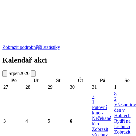
Zobrazit podrobnější statistiky
Kalendář akcí
Srpen
2026
Po
Út
St
Čt
Pá
So
27
28
29
30
31
1
8
7
2
1
Všesportov
Putovní
den v
kino -
Habrech
Nečekané
3
4
5
6
Rytíři na
léto
Lichnici
Zobrazit
Zobrazit
všechny