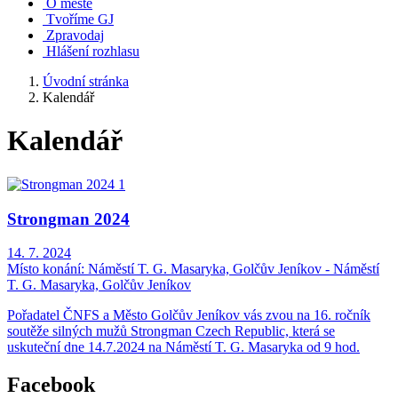
O městě
Tvoříme GJ
Zpravodaj
Hlášení rozhlasu
Úvodní stránka
Kalendář
Kalendář
Strongman 2024
14. 7. 2024
Místo konání:
Náměstí T. G. Masaryka, Golčův Jeníkov - Náměstí
T. G. Masaryka, Golčův Jeníkov
Pořadatel ČNFS a Město Golčův Jeníkov vás zvou na 16. ročník
soutěže silných mužů Strongman Czech Republic, která se
uskuteční dne 14.7.2024 na Náměstí T. G. Masaryka od 9 hod.
Facebook