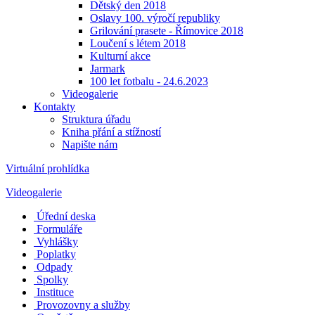
Dětský den 2018
Oslavy 100. výročí republiky
Grilování prasete - Římovice 2018
Loučení s létem 2018
Kulturní akce
Jarmark
100 let fotbalu - 24.6.2023
Videogalerie
Kontakty
Struktura úřadu
Kniha přání a stížností
Napište nám
Virtuální prohlídka
Videogalerie
Úřední deska
Formuláře
Vyhlášky
Poplatky
Odpady
Spolky
Instituce
Provozovny a služby