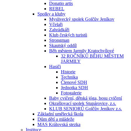
Donatio artis
REBEL
Spolky a kluby
Myslivecký spolek Golčův Jeníkov
Včelaři
Zahrádkáři
Klub českých turistů
Strongman
Skautský oddíl
Běh městem Jarmily Kratochvílové
32 ROČNÍKŮ BĚHU MĚSTEM
JARMILY
Hasiči
Historie
Technika
Členové SDH
Jednotka SDH
Fotogalerie
Baby cvičení, dětská jóga, bosu cvičení
Okrašlovací spolek Stupárovice, z.s.
KLUB SENIORŮ Golčův Jeníkov z.s.
Základní umělecká škola
Dům dětí a mládeže
MAS Královská stezka
Instituce