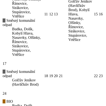
Golčův Jeníkov
Římovice,
(Havlíčkův
Sirákovice,
Brod), Kobylí
Stupárovice,
11
12
13
Hlava,
15
16
Vrtěšice
Nasavrky,
Směsný komunální
Olšinky,
odpad
Římovice,
Budka, Dolík,
Sirákovice,
Kobylí Hlava,
Stupárovice,
Nasavrky, Olšinky,
Vrtěšice
Římovice,
Sirákovice,
Stupárovice,
Vrtěšice
17
Směsný komunální
odpad
18
19
20
21
22
23
Golčův Jeníkov
(Havlíčkův Brod)
24
BIO
Budka, Dolík,