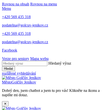
Rovnou na obsah
Rovnou na menu
Menu
+420 569 435 318
podatelna@golcuv-jenikov.cz
+420 569 435 318
podatelna@golcuv-jenikov.cz
Facebook
Verze pro seniory
Mapa webu
Hledaný výraz
Hledat
rozšířené vyhledávání
Město
Golčův Jeníkov
Dobrý den, jsem chatbot a jsem tu pro vás! Klikněte na ikonu a
napište mi dotaz.
✕