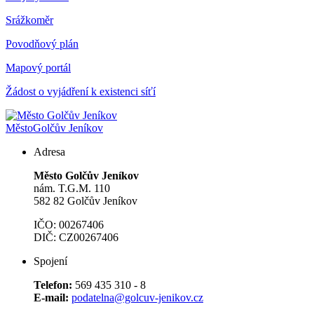
Srážkoměr
Povodňový plán
Mapový portál
Žádost o vyjádření k existenci síťí
Město
Golčův Jeníkov
Adresa
Město Golčův Jeníkov
nám. T.G.M. 110
582 82 Golčův Jeníkov
IČO: 00267406
DIČ: CZ00267406
Spojení
Telefon:
569 435 310 - 8
E-mail:
podatelna@golcuv-jenikov.cz