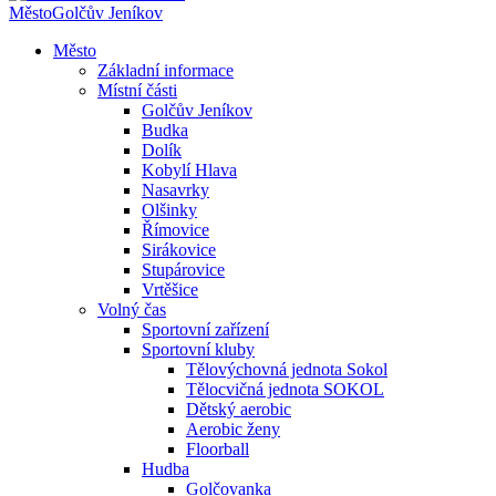
Město
Golčův Jeníkov
Město
Základní informace
Místní části
Golčův Jeníkov
Budka
Dolík
Kobylí Hlava
Nasavrky
Olšinky
Římovice
Sirákovice
Stupárovice
Vrtěšice
Volný čas
Sportovní zařízení
Sportovní kluby
Tělovýchovná jednota Sokol
Tělocvičná jednota SOKOL
Dětský aerobic
Aerobic ženy
Floorball
Hudba
Golčovanka