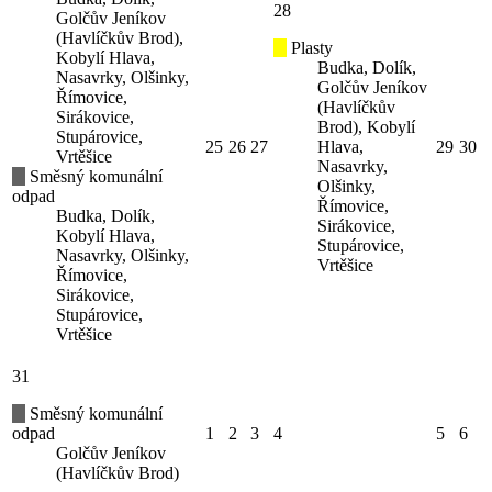
28
Golčův Jeníkov
(Havlíčkův Brod),
Plasty
Kobylí Hlava,
Budka, Dolík,
Nasavrky, Olšinky,
Golčův Jeníkov
Římovice,
(Havlíčkův
Sirákovice,
Brod), Kobylí
Stupárovice,
25
26
27
Hlava,
29
30
Vrtěšice
Nasavrky,
Směsný komunální
Olšinky,
odpad
Římovice,
Budka, Dolík,
Sirákovice,
Kobylí Hlava,
Stupárovice,
Nasavrky, Olšinky,
Vrtěšice
Římovice,
Sirákovice,
Stupárovice,
Vrtěšice
31
Směsný komunální
odpad
1
2
3
4
5
6
Golčův Jeníkov
(Havlíčkův Brod)