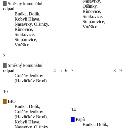
Nasavrky,
Směsný komunální
Olšinky,
odpad
Římovice,
Budka, Dolík,
Sirákovice,
Kobylí Hlava,
Stupárovice,
Nasavrky, Olšinky,
Vrtěšice
Římovice,
Sirákovice,
Stupárovice,
Vrtěšice
3
Směsný komunální
odpad
4
5
6
7
8
9
Golčův Jeníkov
(Havlíčkův Brod)
10
BIO
Budka, Dolík,
14
Golčův Jeníkov
(Havlíčkův Brod),
Papír
Kobylí Hlava,
Budka, Dolík,
Nasavrky, Olšinky,