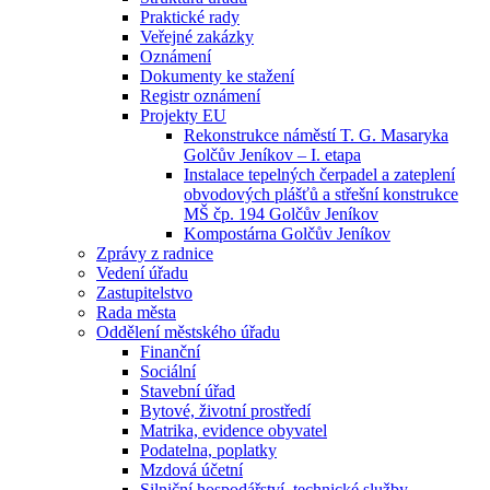
Praktické rady
Veřejné zakázky
Oznámení
Dokumenty ke stažení
Registr oznámení
Projekty EU
Rekonstrukce náměstí T. G. Masaryka
Golčův Jeníkov – I. etapa
Instalace tepelných čerpadel a zateplení
obvodových plášťů a střešní konstrukce
MŠ čp. 194 Golčův Jeníkov
Kompostárna Golčův Jeníkov
Zprávy z radnice
Vedení úřadu
Zastupitelstvo
Rada města
Oddělení městského úřadu
Finanční
Sociální
Stavební úřad
Bytové, životní prostředí
Matrika, evidence obyvatel
Podatelna, poplatky
Mzdová účetní
Silniční hospodářství, technické služby