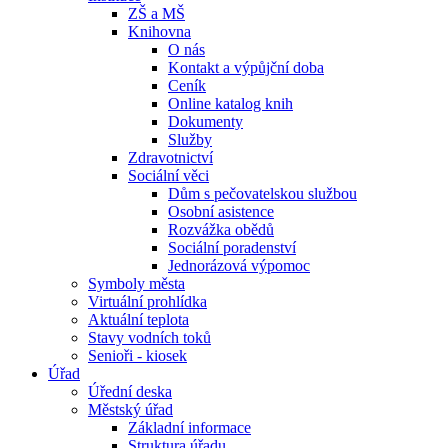
ZŠ a MŠ
Knihovna
O nás
Kontakt a výpůjční doba
Ceník
Online katalog knih
Dokumenty
Služby
Zdravotnictví
Sociální věci
Dům s pečovatelskou službou
Osobní asistence
Rozvážka obědů
Sociální poradenství
Jednorázová výpomoc
Symboly města
Virtuální prohlídka
Aktuální teplota
Stavy vodních toků
Senioři - kiosek
Úřad
Úřední deska
Městský úřad
Základní informace
Struktura úřadu