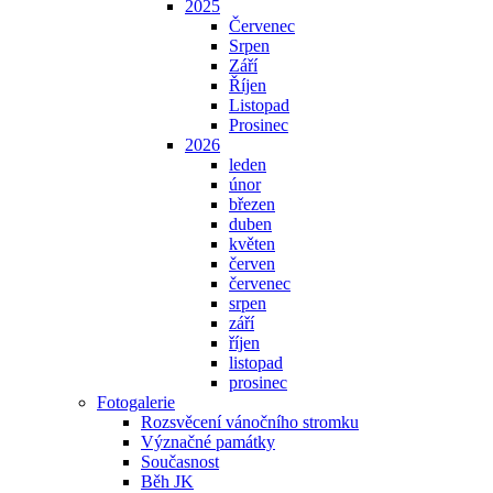
2025
Červenec
Srpen
Září
Říjen
Listopad
Prosinec
2026
leden
únor
březen
duben
květen
červen
červenec
srpen
září
říjen
listopad
prosinec
Fotogalerie
Rozsvěcení vánočního stromku
Význačné památky
Současnost
Běh JK