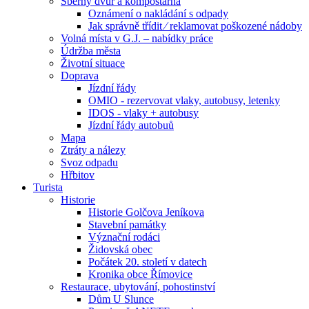
Sběrný dvůr a kompostárna
Oznámení o nakládání s odpady
Jak správně třídit ⁄ reklamovat poškozené nádoby
Volná místa v G.J. – nabídky práce
Údržba města
Životní situace
Doprava
Jízdní řády
OMIO - rezervovat vlaky, autobusy, letenky
IDOS - vlaky + autobusy
Jízdní řády autobuů
Mapa
Ztráty a nálezy
Svoz odpadu
Hřbitov
Turista
Historie
Historie Golčova Jeníkova
Stavební památky
Význační rodáci
Židovská obec
Počátek 20. století v datech
Kronika obce Římovice
Restaurace, ubytování, pohostinství
Dům U Slunce