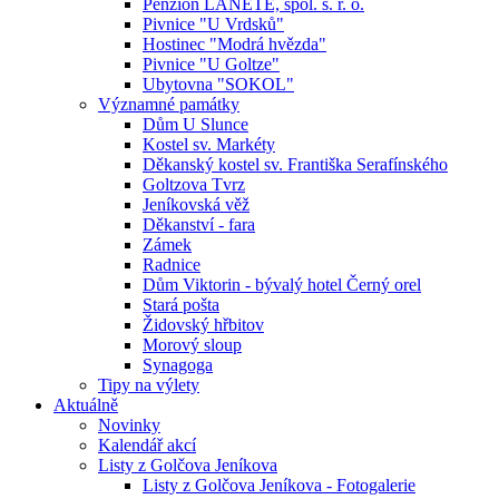
Penzion LANETE, spol. s. r. o.
Pivnice "U Vrdsků"
Hostinec "Modrá hvězda"
Pivnice "U Goltze"
Ubytovna "SOKOL"
Významné památky
Dům U Slunce
Kostel sv. Markéty
Děkanský kostel sv. Františka Serafínského
Goltzova Tvrz
Jeníkovská věž
Děkanství - fara
Zámek
Radnice
Dům Viktorin - bývalý hotel Černý orel
Stará pošta
Židovský hřbitov
Morový sloup
Synagoga
Tipy na výlety
Aktuálně
Novinky
Kalendář akcí
Listy z Golčova Jeníkova
Listy z Golčova Jeníkova - Fotogalerie