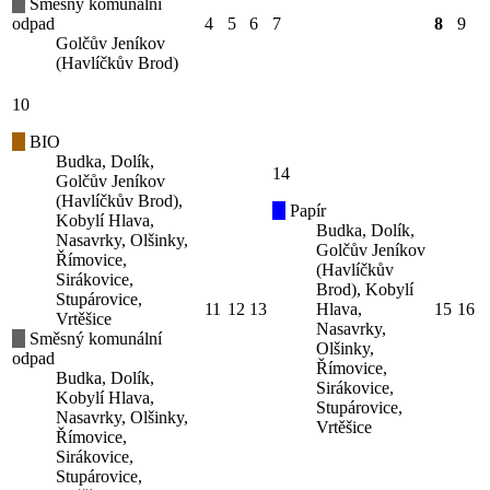
Směsný komunální
odpad
4
5
6
7
8
9
Golčův Jeníkov
(Havlíčkův Brod)
10
BIO
Budka, Dolík,
14
Golčův Jeníkov
(Havlíčkův Brod),
Papír
Kobylí Hlava,
Budka, Dolík,
Nasavrky, Olšinky,
Golčův Jeníkov
Římovice,
(Havlíčkův
Sirákovice,
Brod), Kobylí
Stupárovice,
11
12
13
Hlava,
15
16
Vrtěšice
Nasavrky,
Směsný komunální
Olšinky,
odpad
Římovice,
Budka, Dolík,
Sirákovice,
Kobylí Hlava,
Stupárovice,
Nasavrky, Olšinky,
Vrtěšice
Římovice,
Sirákovice,
Stupárovice,