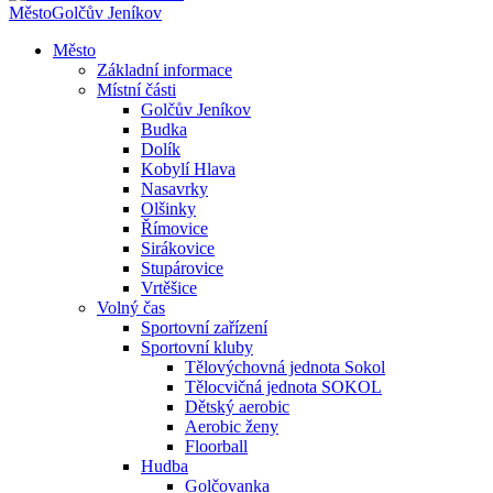
Město
Golčův Jeníkov
Město
Základní informace
Místní části
Golčův Jeníkov
Budka
Dolík
Kobylí Hlava
Nasavrky
Olšinky
Římovice
Sirákovice
Stupárovice
Vrtěšice
Volný čas
Sportovní zařízení
Sportovní kluby
Tělovýchovná jednota Sokol
Tělocvičná jednota SOKOL
Dětský aerobic
Aerobic ženy
Floorball
Hudba
Golčovanka