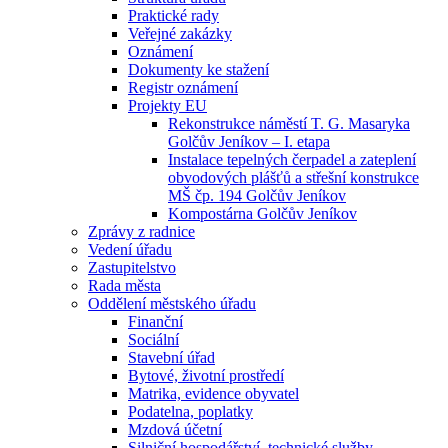
Praktické rady
Veřejné zakázky
Oznámení
Dokumenty ke stažení
Registr oznámení
Projekty EU
Rekonstrukce náměstí T. G. Masaryka
Golčův Jeníkov – I. etapa
Instalace tepelných čerpadel a zateplení
obvodových plášťů a střešní konstrukce
MŠ čp. 194 Golčův Jeníkov
Kompostárna Golčův Jeníkov
Zprávy z radnice
Vedení úřadu
Zastupitelstvo
Rada města
Oddělení městského úřadu
Finanční
Sociální
Stavební úřad
Bytové, životní prostředí
Matrika, evidence obyvatel
Podatelna, poplatky
Mzdová účetní
Silniční hospodářství, technické služby