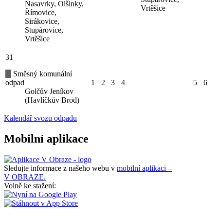
Nasavrky, Olšinky,
Vrtěšice
Římovice,
Sirákovice,
Stupárovice,
Vrtěšice
31
Směsný komunální
odpad
1
2
3
4
5
6
Golčův Jeníkov
(Havlíčkův Brod)
Kalendář svozu odpadu
Mobilní aplikace
Sledujte informace z našeho webu v
mobilní aplikaci –
V OBRAZE.
Volně ke stažení: