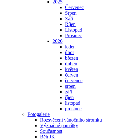
2025
Červenec
Srpen
Září
Říjen
Listopad
Prosinec
2026
leden
únor
březen
duben
květen
červen
červenec
srpen
září
říjen
listopad
prosinec
Fotogalerie
Rozsvěcení vánočního stromku
Význačné památky
Současnost
Běh JK