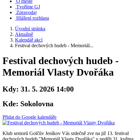
O městě
Tvoříme GJ
Zpravodaj
Hlášení rozhlasu
Úvodní stránka
Aktuálně
Kalendář akcí
Festival dechových hudeb - Memoriál...
Festival dechových hudeb -
Memoriál Vlasty Dvořáka
Kdy:
31. 5. 2026 14:00
Kde:
Sokolovna
Přidat do Google kalendáře
Klub seniorů Golčův Jeníkov Vás srdečně zve na již 13. festival
dechových hudeb "Memoriál Vlasty Dvořáka" v neděli 31. května