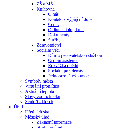
ZŠ a MŠ
Knihovna
O nás
Kontakt a výpůjční doba
Ceník
Online katalog knih
Dokumenty
Služby
Zdravotnictví
Sociální věci
Dům s pečovatelskou službou
Osobní asistence
Rozvážka obědů
Sociální poradenství
Jednorázová výpomoc
Symboly města
Virtuální prohlídka
Aktuální teplota
Stavy vodních toků
Senioři - kiosek
Úřad
Úřední deska
Městský úřad
Základní informace
Struktura úřadu