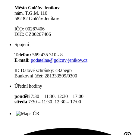
Město Golčův Jeníkov
nám. T.G.M. 110
582 82 Golčův Jeníkov
IČO: 00267406
DIČ: CZ00267406
Spojení
Telefon:
569 435 310 - 8
E-mail:
podatelna@golcuv-jenikov.cz
ID Datové schránky: c32begb
Bankovní účet: 281333599/0300
Úřední hodiny
pondělí
7:30 – 11:30. 12:30 – 17:00
středa
7:30 – 11:30. 12:30 – 17:00