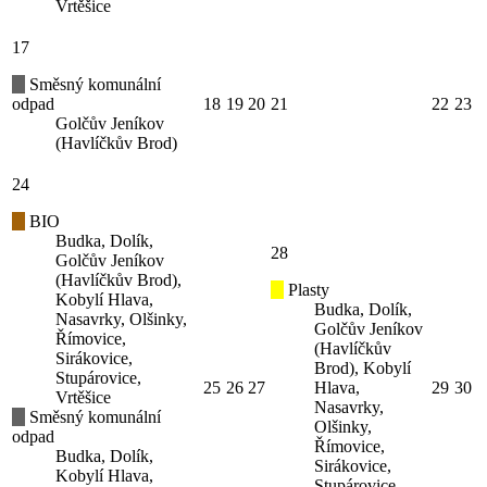
Vrtěšice
17
Směsný komunální
odpad
18
19
20
21
22
23
Golčův Jeníkov
(Havlíčkův Brod)
24
BIO
Budka, Dolík,
28
Golčův Jeníkov
(Havlíčkův Brod),
Plasty
Kobylí Hlava,
Budka, Dolík,
Nasavrky, Olšinky,
Golčův Jeníkov
Římovice,
(Havlíčkův
Sirákovice,
Brod), Kobylí
Stupárovice,
25
26
27
Hlava,
29
30
Vrtěšice
Nasavrky,
Směsný komunální
Olšinky,
odpad
Římovice,
Budka, Dolík,
Sirákovice,
Kobylí Hlava,
Stupárovice,