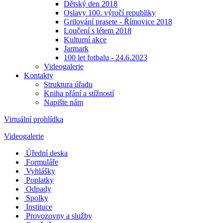
Dětský den 2018
Oslavy 100. výročí republiky
Grilování prasete - Římovice 2018
Loučení s létem 2018
Kulturní akce
Jarmark
100 let fotbalu - 24.6.2023
Videogalerie
Kontakty
Struktura úřadu
Kniha přání a stížností
Napište nám
Virtuální prohlídka
Videogalerie
Úřední deska
Formuláře
Vyhlášky
Poplatky
Odpady
Spolky
Instituce
Provozovny a služby