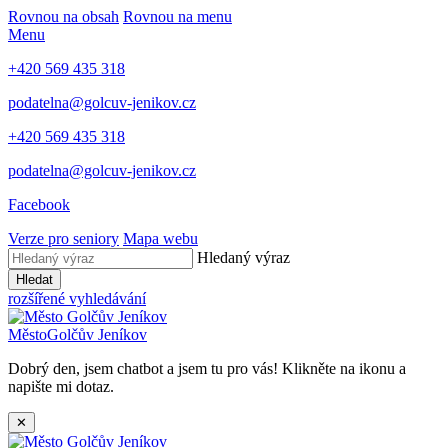
Rovnou na obsah
Rovnou na menu
Menu
+420 569 435 318
podatelna@golcuv-jenikov.cz
+420 569 435 318
podatelna@golcuv-jenikov.cz
Facebook
Verze pro seniory
Mapa webu
Hledaný výraz
Hledat
rozšířené vyhledávání
Město
Golčův Jeníkov
Dobrý den, jsem chatbot a jsem tu pro vás! Klikněte na ikonu a
napište mi dotaz.
✕