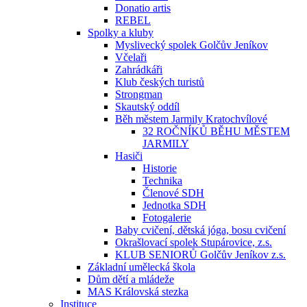
Donatio artis
REBEL
Spolky a kluby
Myslivecký spolek Golčův Jeníkov
Včelaři
Zahrádkáři
Klub českých turistů
Strongman
Skautský oddíl
Běh městem Jarmily Kratochvílové
32 ROČNÍKŮ BĚHU MĚSTEM
JARMILY
Hasiči
Historie
Technika
Členové SDH
Jednotka SDH
Fotogalerie
Baby cvičení, dětská jóga, bosu cvičení
Okrašlovací spolek Stupárovice, z.s.
KLUB SENIORŮ Golčův Jeníkov z.s.
Základní umělecká škola
Dům dětí a mládeže
MAS Královská stezka
Instituce