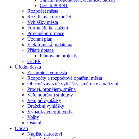
Czech POINT
Rozpočet města
Rozklikávací rozpočet
Vyhlášky města
Formuláře ke stažení
Povinné informace
Územní plán
Elektronická podatelna
Přijaté dotace
Plánované projekty
GDPR
Úřední deska
Zastupitelstvo města
Rozpočty a rozpočtové opatření města
Obecně závazné vyhlášky, směrnice a nařízení
Prodej, pronájem, směna
Veřejnoprávní smlouvy
Veřejné vyhlášky
Dražební vyhlášky
Výpadky energií, vody
Volby
Ostatní
Občan
Napište starostovi