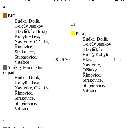
27
BIO
Budka, Dolík,
31
Golčův Jeníkov
(Havlíčkův Brod),
Plasty
Kobylí Hlava,
Budka, Dolík,
Nasavrky, Olšinky,
Golčův Jeníkov
Římovice,
(Havlíčkův
Sirákovice,
Brod), Kobylí
Stupárovice,
28
29
30
Hlava,
1
2
Vrtěšice
Nasavrky,
Směsný komunální
Olšinky,
odpad
Římovice,
Budka, Dolík,
Sirákovice,
Kobylí Hlava,
Stupárovice,
Nasavrky, Olšinky,
Vrtěšice
Římovice,
Sirákovice,
Stupárovice,
Vrtěšice
3