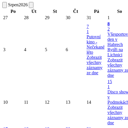
Srpen
2026
Po
Út
St
Čt
Pá
So
27
28
29
30
31
1
8
7
2
1
Všesportov
Putovní
den v
kino -
Habrech
Nečekané
3
4
5
6
Rytíři na
léto
Lichnici
Zobrazit
Zobrazit
všechny
všechny
záznamy
záznamy z
ze dne
dne
15
1
Disco sho
v
10
11
12
13
14
Podmokác
Zobrazit
všechny
záznamy z
dne